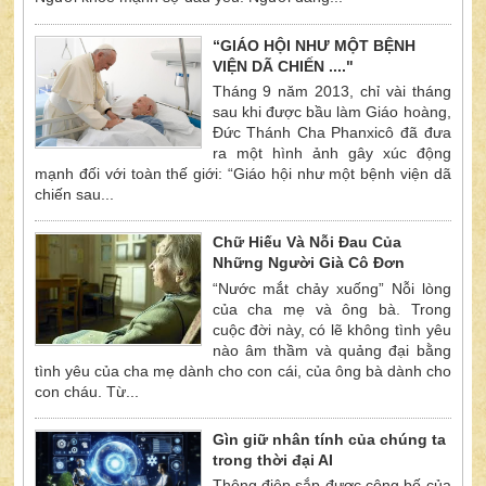
“GIÁO HỘI NHƯ MỘT BỆNH
VIỆN DÃ CHIẾN ...."
Tháng 9 năm 2013, chỉ vài tháng
sau khi được bầu làm Giáo hoàng,
Đức Thánh Cha Phanxicô đã đưa
ra một hình ảnh gây xúc động
mạnh đối với toàn thế giới: “Giáo hội như một bệnh viện dã
chiến sau...
Chữ Hiếu Và Nỗi Đau Của
Những Người Già Cô Đơn
“Nước mắt chảy xuống” Nỗi lòng
của cha mẹ và ông bà. Trong
cuộc đời này, có lẽ không tình yêu
nào âm thầm và quảng đại bằng
tình yêu của cha mẹ dành cho con cái, của ông bà dành cho
con cháu. Từ...
Gìn giữ nhân tính của chúng ta
trong thời đại AI
Thông điệp sắp được công bố của