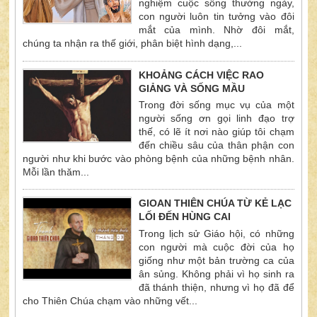
nghiệm cuộc sống thường ngày,
con người luôn tin tưởng vào đôi
mắt của mình. Nhờ đôi mắt,
chúng ta nhận ra thế giới, phân biệt hình dạng,...
KHOẢNG CÁCH VIỆC RAO
GIẢNG VÀ SỐNG MẦU
Trong đời sống mục vụ của một
người sống ơn gọi linh đạo trợ
thế, có lẽ ít nơi nào giúp tôi chạm
đến chiều sâu của thân phận con
người như khi bước vào phòng bệnh của những bệnh nhân.
Mỗi lần thăm...
GIOAN THIÊN CHÚA TỪ KẺ LẠC
LỐI ĐẾN HÙNG CAI
Trong lịch sử Giáo hội, có những
con người mà cuộc đời của họ
giống như một bản trường ca của
ân sủng. Không phải vì họ sinh ra
đã thánh thiện, nhưng vì họ đã để
cho Thiên Chúa chạm vào những vết...