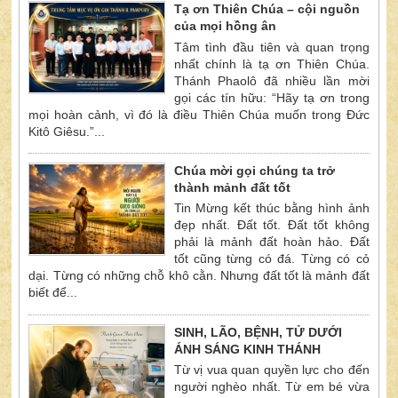
Tạ ơn Thiên Chúa – cội nguồn
của mọi hồng ân
Tâm tình đầu tiên và quan trọng
nhất chính là tạ ơn Thiên Chúa.
Thánh Phaolô đã nhiều lần mời
gọi các tín hữu: “Hãy tạ ơn trong
mọi hoàn cảnh, vì đó là điều Thiên Chúa muốn trong Đức
Kitô Giêsu.”...
Chúa mời gọi chúng ta trở
thành mảnh đất tốt
Tin Mừng kết thúc bằng hình ảnh
đẹp nhất. Đất tốt. Đất tốt không
phải là mảnh đất hoàn hảo. Đất
tốt cũng từng có đá. Từng có cỏ
dại. Từng có những chỗ khô cằn. Nhưng đất tốt là mảnh đất
biết để...
SINH, LÃO, BỆNH, TỬ DƯỚI
ÁNH SÁNG KINH THÁNH
Từ vị vua quan quyền lực cho đến
người nghèo nhất. Từ em bé vừa