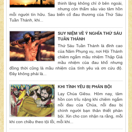
thinh lặng không chỉ ở bên ngoài,
nhưng còn thấm sâu vào tâm hồn
mỗi người tín hữu. Sau biến cố đau thương của Thứ Sáu
Tuần Thánh, khi...
SUY NIỆM VỀ Ý NGHĨA THỨ SÁU
TUẦN THÁNH
Thứ Sáu Tuần Thánh là đỉnh cao
của Năm Phụng vụ, nơi Hội Thánh
chiêm ngắm mầu nhiệm Thập Giá
mầu nhiệm của đau khổ nhưng
đồng thời cũng là mầu nhiệm của tình yêu và ơn cứu độ.
Đây không phải là...
KHI TÌNH YÊU BỊ PHẢN BỘI
Lạy Chúa Giêsu. Hôm nay, tâm
hồn con trĩu nặng khi chiêm ngắm
nỗi đau của Chúa, nỗi đau bị
chính người bạn thân thiết phản
bội. Xin cho con nhận ra rằng, mỗi
khi con chiều theo tội lỗi, mỗi khi...