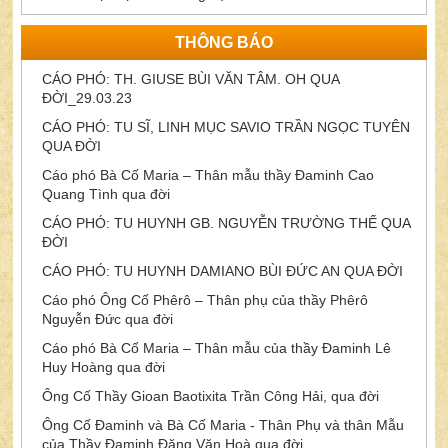
THÔNG BÁO
CÁO PHÓ: TH. GIUSE BÙI VĂN TÂM. OH QUA
ĐỜI_29.03.23
CÁO PHÓ: TU SĨ, LINH MỤC SAVIO TRẦN NGỌC TUYÊN
QUA ĐỜI
Cáo phó Bà Cố Maria – Thân mẫu thầy Đaminh Cao
Quang Tình qua đời
CÁO PHÓ: TU HUYNH GB. NGUYỄN TRƯỜNG THẾ QUA
ĐỜI
CÁO PHÓ: TU HUYNH DAMIANO BÙI ĐỨC AN QUA ĐỜI
Cáo phó Ông Cố Phêrô – Thân phụ của thầy Phêrô
Nguyễn Đức qua đời
Cáo phó Bà Cố Maria – Thân mẫu của thầy Đaminh Lê
Huy Hoàng qua đời
Ông Cố Thầy Gioan Baotixita Trần Công Hải, qua đời
Ông Cố Đaminh và Bà Cố Maria - Thân Phụ và thân Mẫu
của Thầy Đaminh Đặng Văn Hoà qua đời