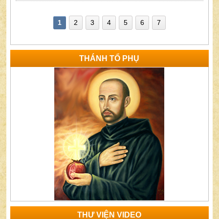
1
2
3
4
5
6
7
THÁNH TỔ PHỤ
THƯ VIỆN VIDEO