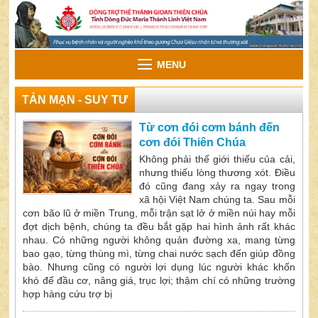
MENU
TẢN MẠN - SUY TƯ
Từ cơn đói cơm bánh đến
cơn đói Thiên Chúa
Không phải thế giới thiếu của cải,
nhưng thiếu lòng thương xót. Điều
đó cũng đang xảy ra ngay trong
xã hội Việt Nam chúng ta. Sau mỗi
cơn bão lũ ở miền Trung, mỗi trận sạt lở ở miền núi hay mỗi
đợt dịch bệnh, chúng ta đều bắt gặp hai hình ảnh rất khác
nhau. Có những người không quản đường xa, mang từng
bao gạo, từng thùng mì, từng chai nước sạch đến giúp đồng
bào. Nhưng cũng có người lợi dụng lúc người khác khốn
khó để đầu cơ, nâng giá, trục lợi; thậm chí có những trường
hợp hàng cứu trợ bị