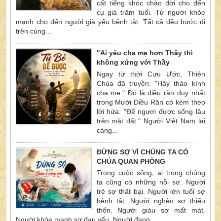
cất tiếng khóc chào đời cho đến
cụ già trăm tuổi. Từ người khỏe
mạnh cho đến người già yếu bệnh tật. Tất cả đều bước đi
trên cùng...
"Ai yêu cha mẹ hơn Thầy thì
không xứng với Thầy
Ngay từ thời Cựu Ước, Thiên
Chúa đã truyền: "Hãy thảo kính
cha mẹ." Đó là điều răn duy nhất
trong Mười Điều Răn có kèm theo
lời hứa: "Để ngươi được sống lâu
trên mặt đất." Người Việt Nam lại
càng...
ĐỪNG SỢ VÌ CHÚNG TA CÓ
CHÚA QUAN PHÒNG
Trong cuộc sống, ai trong chúng
ta cũng có những nỗi sợ. Người
trẻ sợ thất bại. Người lớn tuổi sợ
bệnh tật. Người nghèo sợ thiếu
thốn. Người giàu sợ mất mát.
Người khỏe mạnh sợ đau yếu. Người đang...