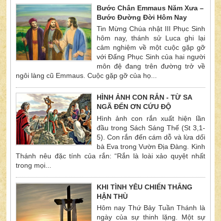
Bước Chân Emmaus Năm Xưa –
Bước Đường Đời Hôm Nay
Tin Mừng Chúa nhật III Phục Sinh
hôm nay, thánh sử Luca ghi lại
cảm nghiệm về một cuộc gặp gỡ
với Ðấng Phục Sinh của hai người
môn đệ đang trên đường trở về
ngôi làng cũ Emmaus. Cuộc gặp gỡ của họ...
HÌNH ẢNH CON RẮN - TỪ SA
NGÃ ĐẾN ƠN CỨU ĐỘ
Hình ảnh con rắn xuất hiện lần
đầu trong Sách Sáng Thế (St 3,1-
5). Con rắn đến cám dỗ và lừa dối
bà Eva trong Vườn Địa Đàng. Kinh
Thánh nêu đặc tính của rắn: “Rắn là loài xảo quyệt nhất
trong mọi...
KHI TÌNH YÊU CHIẾN THẮNG
HẬN THÙ
Hôm nay Thứ Bảy Tuần Thánh là
ngày của sự thinh lặng. Một sự