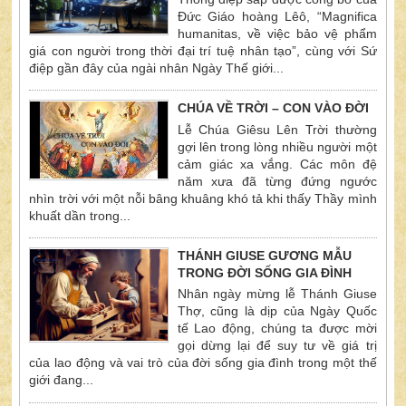
Đức Giáo hoàng Lêô, “Magnifica
humanitas, về việc bảo vệ phẩm
giá con người trong thời đại trí tuệ nhân tạo”, cùng với Sứ
điệp gần đây của ngài nhân Ngày Thế giới...
CHÚA VỀ TRỜI – CON VÀO ĐỜI
Lễ Chúa Giêsu Lên Trời thường
gợi lên trong lòng nhiều người một
cảm giác xa vắng. Các môn đệ
năm xưa đã từng đứng ngước
nhìn trời với một nỗi bâng khuâng khó tả khi thấy Thầy mình
khuất dần trong...
THÁNH GIUSE GƯƠNG MẪU
TRONG ĐỜI SỐNG GIA ĐÌNH
Nhân ngày mừng lễ Thánh Giuse
Thợ, cũng là dịp của Ngày Quốc
tế Lao động, chúng ta được mời
gọi dừng lại để suy tư về giá trị
của lao động và vai trò của đời sống gia đình trong một thế
giới đang...