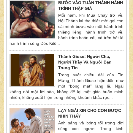
BƯỚC VÀO TUẦN THÁNH HÀNH
TRÌNH THẬP GIÁ
Mỗi năm, khi Mùa Chay trở về,
Hội Thánh lại tha thiết mời gọi con
cái mình bước vào một hành trình
thiêng liêng: hành trình trở về,
hành trình hoán cải, và trên hết là
hành trình cùng Đức Kitô...
Thánh Giuse: Người Cha,
Người Thầy Và Người Bạn
Trung Tín
Trong suốt chiều dài của Tin
Mừng, Thánh Giuse hiện diện như
một “bóng mát” lặng lẽ. Ngài
không nói một lời nào, không để lại một giáo huấn minh
nhiên, không xuất hiện trong những khoảnh khắc rực...
LẠY NGÀI XIN CHO CON ĐƯỢC
NHÌN THẤY
Ánh sáng và bóng tối trong đời
sống con người. Trong kinh