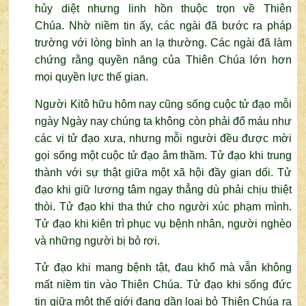
hủy diệt nhưng linh hồn thuộc trọn về Thiên
Chúa. Nhờ niềm tin ấy, các ngài đã bước ra pháp
trường với lòng bình an lạ thường. Các ngài đã làm
chứng rằng quyền năng của Thiên Chúa lớn hơn
mọi quyền lực thế gian.
Người Kitô hữu hôm nay cũng sống cuộc tử đạo mỗi
ngày Ngày nay chúng ta không còn phải đổ máu như
các vị tử đạo xưa, nhưng mỗi người đều được mời
gọi sống một cuộc tử đạo âm thầm. Tử đạo khi trung
thành với sự thật giữa một xã hội đầy gian dối. Tử
đạo khi giữ lương tâm ngay thẳng dù phải chịu thiệt
thòi. Tử đạo khi tha thứ cho người xúc phạm mình.
Tử đạo khi kiên trì phục vụ bệnh nhân, người nghèo
và những người bị bỏ rơi.
Tử đạo khi mang bệnh tật, đau khổ mà vẫn không
mất niềm tin vào Thiên Chúa. Tử đạo khi sống đức
tin giữa một thế giới đang dần loại bỏ Thiên Chúa ra