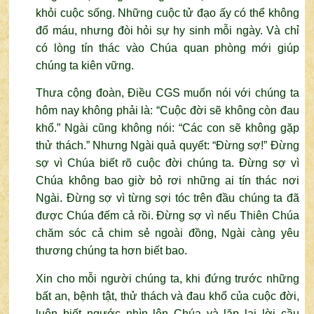
khỏi cuộc sống. Những cuộc tử đạo ấy có thể không
đổ máu, nhưng đòi hỏi sự hy sinh mỗi ngày. Và chỉ
có lòng tín thác vào Chúa quan phòng mới giúp
chúng ta kiên vững.
Thưa cộng đoàn, Điều CGS muốn nói với chúng ta
hôm nay không phải là: “Cuộc đời sẽ không còn đau
khổ.” Ngài cũng không nói: “Các con sẽ không gặp
thử thách.” Nhưng Ngài quả quyết: “Đừng sợ!” Đừng
sợ vì Chúa biết rõ cuộc đời chúng ta. Đừng sợ vì
Chúa không bao giờ bỏ rơi những ai tín thác nơi
Ngài. Đừng sợ vì từng sợi tóc trên đầu chúng ta đã
được Chúa đếm cả rồi. Đừng sợ vì nếu Thiên Chúa
chăm sóc cả chim sẻ ngoài đồng, Ngài càng yêu
thương chúng ta hơn biết bao.
Xin cho mỗi người chúng ta, khi đứng trước những
bất an, bệnh tật, thử thách và đau khổ của cuộc đời,
luôn biết ngước nhìn lên Chúa và lặp lại lời cầu