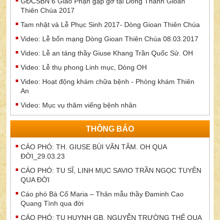
GĐCSBN 6 Giáo Phận gặp gỡ tại Dòng Thánh Gioan
Thiên Chúa 2017
Tam nhật và Lễ Phục Sinh 2017- Dòng Gioan Thiên Chúa
Video: Lễ bổn mạng Dòng Gioan Thiên Chúa 08.03.2017
Video: Lễ an táng thầy Giuse Khang Trần Quốc Sử. OH
Video: Lễ thụ phong Linh mục, Dòng OH
Video: Hoạt động khám chữa bệnh - Phòng khám Thiên
An
Video: Mục vụ thăm viếng bệnh nhân
THÔNG BÁO
CÁO PHÓ: TH. GIUSE BÙI VĂN TÂM. OH QUA
ĐỜI_29.03.23
CÁO PHÓ: TU SĨ, LINH MỤC SAVIO TRẦN NGỌC TUYÊN
QUA ĐỜI
Cáo phó Bà Cố Maria – Thân mẫu thầy Đaminh Cao
Quang Tình qua đời
CÁO PHÓ: TU HUYNH GB. NGUYỄN TRƯỜNG THẾ QUA