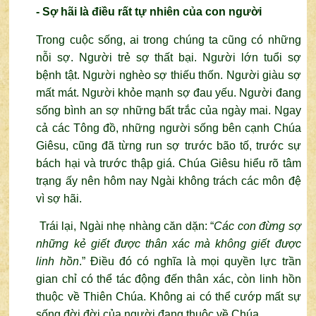
- Sợ hãi là điều rất tự nhiên của con người
Trong cuộc sống, ai trong chúng ta cũng có những
nỗi sợ. Người trẻ sợ thất bại. Người lớn tuổi sợ
bệnh tật. Người nghèo sợ thiếu thốn. Người giàu sợ
mất mát. Người khỏe mạnh sợ đau yếu. Người đang
sống bình an sợ những bất trắc của ngày mai. Ngay
cả các Tông đồ, những người sống bên cạnh Chúa
Giêsu, cũng đã từng run sợ trước bão tố, trước sự
bách hại và trước thập giá. Chúa Giêsu hiểu rõ tâm
trạng ấy nên hôm nay Ngài không trách các môn đệ
vì sợ hãi.
Trái lại, Ngài nhẹ nhàng căn dặn: “
Các con đừng sợ
những kẻ giết được thân xác mà không giết được
linh hồn
.” Điều đó có nghĩa là mọi quyền lực trần
gian chỉ có thể tác động đến thân xác, còn linh hồn
thuộc về Thiên Chúa. Không ai có thể cướp mất sự
sống đời đời của người đang thuộc về Chúa.