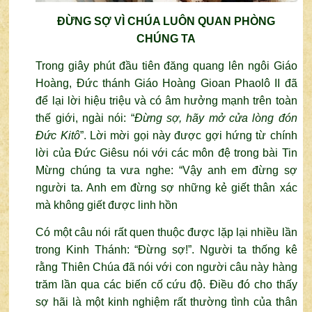
ĐỪNG SỢ VÌ CHÚA LUÔN QUAN PHÒNG
CHÚNG TA
Trong giây phút đầu tiên đăng quang lên ngôi Giáo
Hoàng, Đức thánh Giáo Hoàng Gioan Phaolô II đã
để lại lời hiệu triệu và có âm hưởng mạnh trên toàn
thế giới, ngài nói: “
Đừng sợ, hãy mở cửa lòng đón
Đức Kitô
”. Lời mời gọi này được gợi hứng từ chính
lời của Đức Giêsu nói với các môn đệ trong bài Tin
Mừng chúng ta vưa nghe: “Vậy anh em đừng sợ
người ta. Anh em đừng sợ những kẻ giết thân xác
mà không giết được linh hồn
Có một câu nói rất quen thuộc được lặp lại nhiều lần
trong Kinh Thánh: “Đừng sợ!”. Người ta thống kê
rằng Thiên Chúa đã nói với con người câu này hàng
trăm lần qua các biến cố cứu độ. Điều đó cho thấy
sợ hãi là một kinh nghiệm rất thường tình của thân