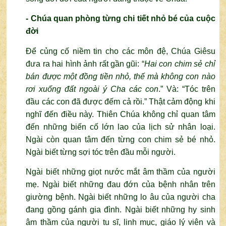
- Chúa quan phòng từng chi tiết nhỏ bé của cuộc
đời
Để củng cố niềm tin cho các môn đệ, Chúa Giêsu
đưa ra hai hình ảnh rất gần gũi: “
Hai con chim sẻ chỉ
bán được một đồng tiền nhỏ, thế mà không con nào
rơi xuống đất ngoài ý Cha các con
.” Và: “Tóc trên
đầu các con đã được đếm cả
rồi.”
Thật cảm động khi
nghĩ đến điều này. Thiên Chúa không chỉ quan tâm
đến những biến cố lớn lao của lịch sử nhân loại.
Ngài còn quan tâm đến từng con chim sẻ bé nhỏ.
Ngài biết từng sợi tóc trên đầu mỗi người.
Ngài biết những giọt nước mắt âm thầm của người
mẹ. Ngài biết những đau đớn của bệnh nhân trên
giường bệnh. Ngài biết những lo âu của người cha
đang gồng gánh gia đình. Ngài biết những hy sinh
âm thầm của người tu sĩ, linh mục, giáo lý viên và