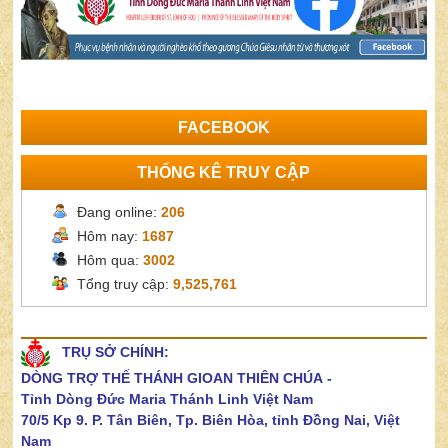
FACEBOOK
THỐNG KÊ TRUY CẬP
Đang online:
206
Hôm nay:
1687
Hôm qua:
3002
Tổng truy cập:
9,525,761
TRỤ SỞ CHÍNH:
DÒNG TRỢ THẾ THÁNH GIOAN THIÊN CHÚA
-
Tỉnh Dòng Đức Maria Thánh Linh Việt Nam
70/5 Kp 9. P. Tân Biên, Tp. Biên Hòa, tỉnh Đồng Nai, Việt
Nam