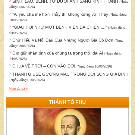
SINH, LÃO, BỆNH, TỬ DƯỚI ÁNH SÁNG KINH THÁNH
(Ngày
đăng 06/07/2026)
"Ai yêu cha mẹ hơn Thầy thì không xứng với Thầy
(Ngày đăng
28/06/2026)
“GIÁO HỘI NHƯ MỘT BỆNH VIỆN DÃ CHIẾN ...."
(Ngày đăng
04/06/2026)
Chữ Hiếu Và Nỗi Đau Của Những Người Già Cô Đơn
(Ngày
đăng 03/06/2026)
Gìn giữ nhân tính của chúng ta trong thời đại AI
(Ngày đăng
24/05/2026)
CHÚA VỀ TRỜI – CON VÀO ĐỜI
(Ngày đăng 16/05/2026)
THÁNH GIUSE GƯƠNG MẪU TRONG ĐỜI SỐNG GIA ĐÌNH
(Ngày đăng 01/05/2026)
Xem tất cả »
THÁNH TỔ PHỤ