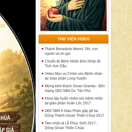
THƯ VIỆN VIDEO
Thánh Benedicto Menni. OH, con
người và ơn gọi
Chuẩn Bị Bệnh Nhân Đón Nhận Bí
Tích Xức Dầu
Video Mục vụ Chăm sóc Bệnh nhân
tại Giáo phận Long Xuyên
Mừng kính thánh Gioan Granda - Bổn
mạng GĐCSBN Gx. Tân Phú
Khóa tập huấn chăm sóc bệnh nhân
tại giáo phận Xuân Lộc 2017
GĐCSBN 6 Giáo Phận gặp gỡ tại
Dòng Thánh Gioan Thiên Chúa 2017
Tam nhật và Lễ Phục Sinh 2017-
Dòng Gioan Thiên Chúa