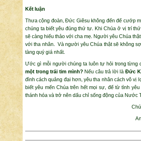
Kết luận
Thưa cộng đoàn, Đức Giêsu không đến để cướp mất
chúng ta biết yêu đúng thứ tự. Khi Chúa ở vị trí t
sẽ càng hiếu thảo với cha mẹ. Người yêu Chúa thật
với tha nhân. Và người yêu Chúa thật sẽ không sợ m
tàng quý giá nhất.
Ước gì mỗi người chúng ta luôn tự hỏi trong từng
một trong trái tim mình?
Nếu câu trả lời là
Đức K
đình cách quảng đại hơn, yêu tha nhân cách vô vị l
biết yêu mến Chúa trên hết mọi sự, để từ tình yê
thánh hóa và trở nên dấu chỉ sống động của Nước 
Chú
An