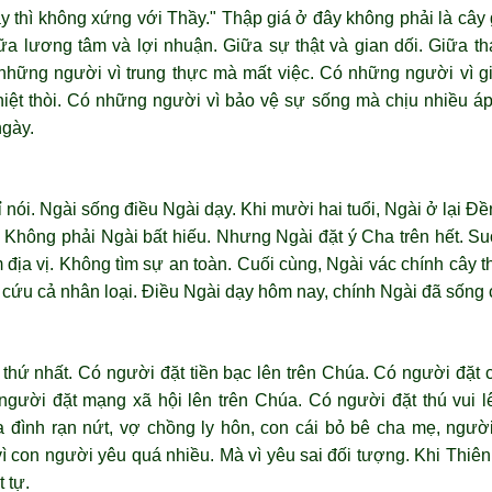
 thì không xứng với Thầy." Thập giá ở đây không phải là cây g
ữa lương tâm và lợi nhuận. Giữa sự thật và gian dối. Giữa th
 những người vì trung thực mà mất việc. Có những người vì g
iệt thòi. Có những người vì bảo vệ sự sống mà chịu nhiều áp
ngày.
 nói. Ngài sống điều Ngài dạy. Khi mười hai tuổi, Ngài ở lại Đ
" Không phải Ngài bất hiếu. Nhưng Ngài đặt ý Cha trên hết. Su
 địa vị. Không tìm sự an toàn. Cuối cùng, Ngài vác chính cây t
cứu cả nhân loại. Điều Ngài dạy hôm nay, chính Ngài đã sống 
thứ nhất. Có người đặt tiền bạc lên trên Chúa. Có người đặt c
người đặt mạng xã hội lên trên Chúa. Có người đặt thú vui l
ia đình rạn nứt, vợ chồng ly hôn, con cái bỏ bê cha mẹ, ngư
ì con người yêu quá nhiều. Mà vì yêu sai đối tượng. Khi Thi
t tự.