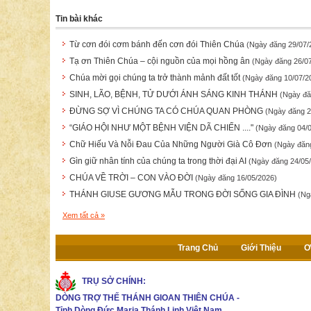
Tin bài khác
Từ cơn đói cơm bánh đến cơn đói Thiên Chúa
(Ngày đăng 29/07/
Tạ ơn Thiên Chúa – cội nguồn của mọi hồng ân
(Ngày đăng 26/0
Chúa mời gọi chúng ta trở thành mảnh đất tốt
(Ngày đăng 10/07/2
SINH, LÃO, BỆNH, TỬ DƯỚI ÁNH SÁNG KINH THÁNH
(Ngày đă
ĐỪNG SỢ VÌ CHÚNG TA CÓ CHÚA QUAN PHÒNG
(Ngày đăng 2
“GIÁO HỘI NHƯ MỘT BỆNH VIỆN DÃ CHIẾN ...."
(Ngày đăng 04/
Chữ Hiếu Và Nỗi Đau Của Những Người Già Cô Đơn
(Ngày đăn
Gìn giữ nhân tính của chúng ta trong thời đại AI
(Ngày đăng 24/05
CHÚA VỀ TRỜI – CON VÀO ĐỜI
(Ngày đăng 16/05/2026)
THÁNH GIUSE GƯƠNG MẪU TRONG ĐỜI SỐNG GIA ĐÌNH
(Ng
Xem tất cả »
Trang Chủ
Giới Thiệu
Ơ
TRỤ SỞ CHÍNH:
DÒNG TRỢ THẾ THÁNH GIOAN THIÊN CHÚA
-
Tỉnh Dòng Đức Maria Thánh Linh Việt Nam