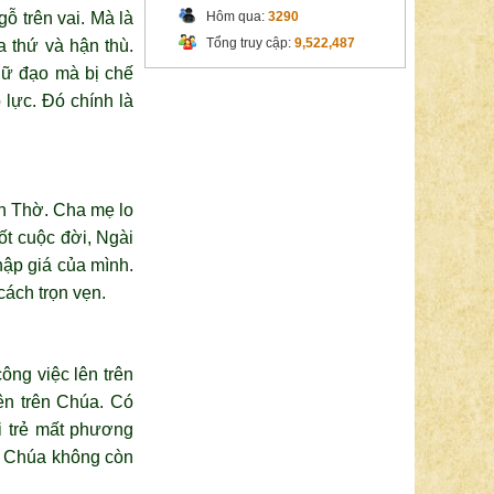
ỗ trên vai. Mà là
Hôm qua:
3290
Tổng truy cập:
9,522,487
a thứ và hận thù.
iữ đạo mà bị chế
 lực. Đó chính là
ền Thờ. Cha mẹ lo
ốt cuộc đời, Ngài
hập giá của mình.
cách trọn vẹn.
ông việc lên trên
ên trên Chúa. Có
ời trẻ mất phương
ên Chúa không còn