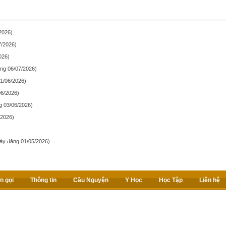
2026)
7/2026)
026)
ng 06/07/2026)
1/06/2026)
06/2026)
g 03/06/2026)
/2026)
ày đăng 01/05/2026)
n gọi
Thông tin
Cầu Nguyện
Y Học
Học Tập
Liên hệ