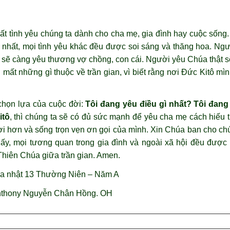
 tình yêu chúng ta dành cho cha mẹ, gia đình hay cuộc sống.
hứ nhất, mọi tình yêu khác đều được soi sáng và thăng hoa. Ng
 sẽ càng yêu thương vợ chồng, con cái. Người yêu Chúa thật 
ất những gì thuộc về trần gian, vì biết rằng nơi Đức Kitô mìn
 chọn lựa của cuộc đời:
Tôi đang yêu điều gì nhất? Tôi đang đ
itô
, thì chúng ta sẽ có đủ sức mạnh để yêu cha mẹ cách hiếu 
ợi hơn và sống trọn vẹn ơn gọi của mình. Xin Chúa ban cho chún
u ấy, mọi tương quan trong gia đình và ngoài xã hội đều đượ
Thiên Chúa giữa trần gian. Amen.
a nhật 13 Thường Niên – Năm A
thony Nguyễn Chân Hồng. OH