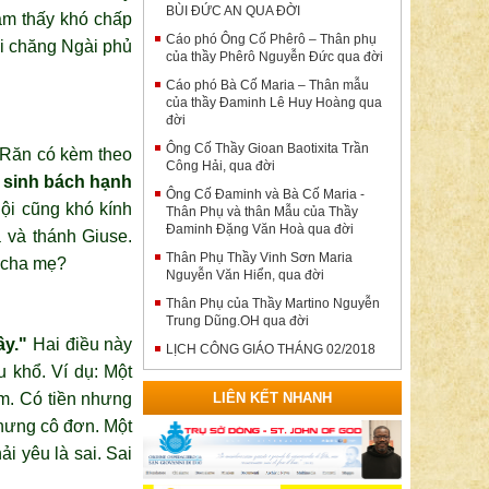
BÙI ĐỨC AN QUA ĐỜI
cảm thấy khó chấp
Cáo phó Ông Cố Phêrô – Thân phụ
i chăng Ngài phủ
của thầy Phêrô Nguyễn Đức qua đời
Cáo phó Bà Cố Maria – Thân mẫu
của thầy Đaminh Lê Huy Hoàng qua
đời
Ông Cố Thầy Gioan Baotixita Trần
 Răn có kèm theo
Công Hải, qua đời
 sinh bách hạnh
Ông Cố Đaminh và Bà Cố Maria -
hội cũng khó kính
Thân Phụ và thân Mẫu của Thầy
Đaminh Đặng Văn Hoà qua đời
 và thánh Giuse.
Thân Phụ Thầy Vinh Sơn Maria
n cha mẹ?
Nguyễn Văn Hiển, qua đời
Thân Phụ của Thầy Martino Nguyễn
Trung Dũng.OH qua đời
ầy."
Hai điều này
LỊCH CÔNG GIÁO THÁNG 02/2018
u khổ. Ví dụ: Một
âm. Có tiền nhưng
LIÊN KẾT NHANH
nhưng cô đơn. Một
i yêu là sai. Sai