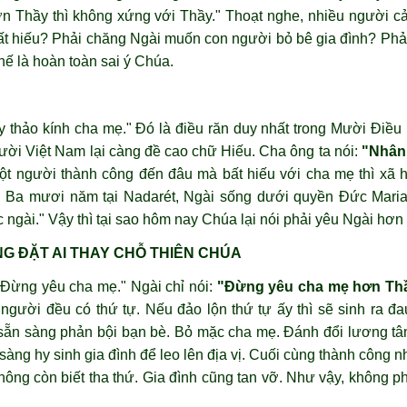
hơn Thầy thì không xứng với Thầy." Thoạt nghe, nhiều người 
ất hiếu? Phải chăng Ngài muốn con người bỏ bê gia đình? Phả
ế là hoàn toàn sai ý Chúa.
 thảo kính cha mẹ." Đó là điều răn duy nhất trong Mười Điều
gười Việt Nam lại càng đề cao chữ Hiếu. Cha ông ta nói:
"Nhân
Một người thành công đến đâu mà bất hiếu với cha mẹ thì xã 
. Ba mươi năm tại Nadarét, Ngài sống dưới quyền Đức Maria
 ngài." Vậy thì tại sao hôm nay Chúa lại nói phải yêu Ngài hơ
NG ĐẶT AI THAY CHỖ THIÊN CHÚA
"Đừng yêu cha mẹ." Ngài chỉ nói:
"Đừng yêu cha mẹ hơn Th
người đều có thứ tự. Nếu đảo lộn thứ tự ấy thì sẽ sinh ra đa
ọ sẵn sàng phản bội bạn bè. Bỏ mặc cha mẹ. Đánh đổi lương t
àng hy sinh gia đình để leo lên địa vị. Cuối cùng thành công 
ông còn biết tha thứ. Gia đình cũng tan vỡ. Như vậy, không phả