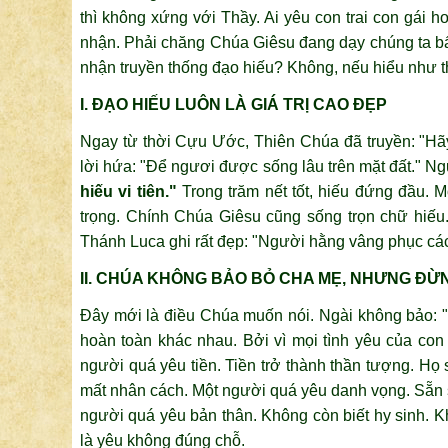
thì không xứng với Thầy. Ai yêu con trai con gái 
nhận. Phải chăng Chúa Giêsu đang dạy chúng ta b
nhận truyền thống đạo hiếu? Không, nếu hiểu như th
I. ĐẠO HIẾU LUÔN LÀ GIÁ TRỊ CAO ĐẸP
Ngay từ thời Cựu Ước, Thiên Chúa đã truyền: "Hãy
lời hứa: "Để ngươi được sống lâu trên mặt đất." N
hiếu vi tiên."
Trong trăm nết tốt, hiếu đứng đầu. 
trọng. Chính Chúa Giêsu cũng sống trọn chữ hiếu
Thánh Luca ghi rất đẹp: "Người hằng vâng phục các
II. CHÚA KHÔNG BẢO BỎ CHA MẸ, NHƯNG ĐỪ
Đây mới là điều Chúa muốn nói. Ngài không bảo: 
hoàn toàn khác nhau. Bởi vì mọi tình yêu của con 
người quá yêu tiền. Tiền trở thành thần tượng. H
mất nhân cách. Một người quá yêu danh vọng. Sẵn s
người quá yêu bản thân. Không còn biết hy sinh. Kh
là yêu không đúng chỗ.