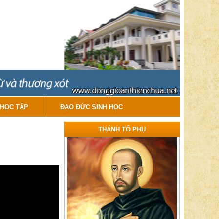
HỌC TẬP
ĐẠO ĐỨC SINH HỌC
THÁNH TỔ PHỤ