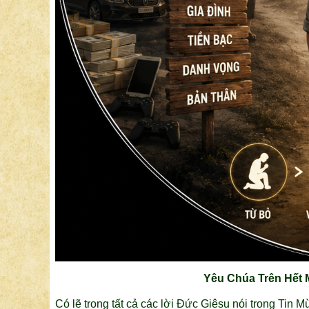
Yêu Chúa Trên Hết 
Có lẽ trong tất cả các lời Đức Giêsu nói trong Tin M