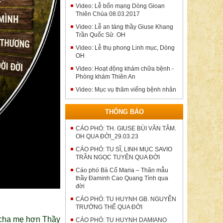
Video: Lễ bổn mạng Dòng Gioan
Thiên Chúa 08.03.2017
Video: Lễ an táng thầy Giuse Khang
Trần Quốc Sử. OH
Video: Lễ thụ phong Linh mục, Dòng
OH
Video: Hoạt động khám chữa bệnh -
Phòng khám Thiên An
Video: Mục vụ thăm viếng bệnh nhân
THÔNG BÁO
CÁO PHÓ: TH. GIUSE BÙI VĂN TÂM.
OH QUA ĐỜI_29.03.23
CÁO PHÓ: TU SĨ, LINH MỤC SAVIO
TRẦN NGỌC TUYÊN QUA ĐỜI
Cáo phó Bà Cố Maria – Thân mẫu
thầy Đaminh Cao Quang Tình qua
đời
CÁO PHÓ: TU HUYNH GB. NGUYỄN
TRƯỜNG THẾ QUA ĐỜI
êu cha mẹ hơn Thầy
CÁO PHÓ: TU HUYNH DAMIANO