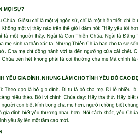
ƠN MỌI SỰ?
 Chúa Giêsu chỉ là một vị ngôn sứ, chỉ là một hiền triết, chỉ l
 Không một vị thầy nào trên thế giới dám nói: "Hãy yêu tôi hơ
 là một người thầy. Ngài là Con Thiên Chúa. Ngài là Đấng 
ha mẹ sinh ra thân xác ta. Nhưng Thiên Chúa ban cho ta sự số
huở. Cha mẹ chỉ đồng hành với ta đến ngưỡng cửa cái chết. 
 Chúa trên hết không phải là coi thường cha mẹ.Mà chính là
NH YÊU GIA ĐÌNH, NHƯNG LÀM CHO TÌNH YÊU ĐÓ CAO Đ
 Theo đạo là bỏ gia đình. Đi tu là bỏ cha mẹ. Đi lễ nhiều là
ng hiếu thảo. Bởi vì chính Chúa dạy: Hãy tha thứ. Hãy biết 
 người con biết kính trọng cha mẹ hơn, người chồng biết chun
và gia đình biết yêu thương nhau hơn. Nói cách khác, yêu Chúa 
ình yêu ấy lên một tầm cao mới.
N