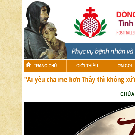
TRANG CHỦ
GIỚI THIỆU
ƠN GỌI
"Ai yêu cha mẹ hơn Thầy thì không xứ
CHÚA 