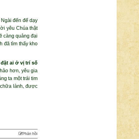
 Ngài đến để dạy
ười yêu Chúa thật
sẽ càng quảng đại
h đã tìm thấy kho
ặt ai ở vị trí số
thảo hơn, yêu gia
g ta một trái tim
c chữa lành, được
Phản hồi