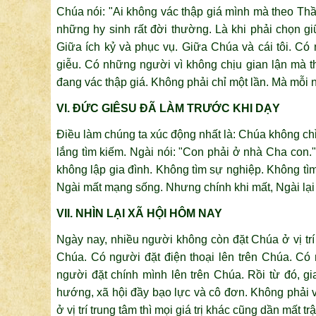
Chúa nói: "Ai không vác thập giá mình mà theo Thầy
những hy sinh rất đời thường. Là khi phải chọn gi
Giữa ích kỷ và phục vụ. Giữa Chúa và cái tôi. Có
giễu. Có những người vì không chịu gian lận mà th
đang vác thập giá. Không phải chỉ một lần. Mà mỗi 
VI. ĐỨC GIÊSU ĐÃ LÀM TRƯỚC KHI DẠY
Điều làm chúng ta xúc động nhất là: Chúa không chỉ
lắng tìm kiếm. Ngài nói: "Con phải ở nhà Cha con.
không lập gia đình. Không tìm sự nghiệp. Không tìm
Ngài mất mạng sống. Nhưng chính khi mất, Ngài lại 
VII. NHÌN LẠI XÃ HỘI HÔM NAY
Ngày nay, nhiều người không còn đặt Chúa ở vị trí 
Chúa. Có người đặt điện thoại lên trên Chúa. Có 
người đặt chính mình lên trên Chúa. Rồi từ đó, g
hướng, xã hội đầy bạo lực và cô đơn. Không phải v
ở vị trí trung tâm thì mọi giá trị khác cũng dần mất trậ