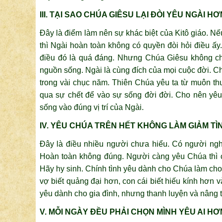
III. TẠI SAO CHÚA GIÊSU LẠI ĐÒI YÊU NGÀI H
Đây là điểm làm nên sự khác biệt của Kitô giáo. Nếu
thì Ngài hoàn toàn không có quyền đòi hỏi điều ấy.
điều đó là quá đáng. Nhưng Chúa Giêsu không chỉ
nguồn sống. Ngài là cùng đích của mọi cuộc đời. C
trong vài chục năm. Thiên Chúa yêu ta từ muôn t
qua sự chết để vào sự sống đời đời. Cho nên yêu
sống vào đúng vị trí của Ngài.
IV. YÊU CHÚA TRÊN HẾT KHÔNG LÀM GIẢM TÌ
Đây là điều nhiều người chưa hiểu. Có người nghĩ:
Hoàn toàn không đúng. Người càng yêu Chúa thì cà
Hãy hy sinh. Chính tình yêu dành cho Chúa làm cho
vợ biết quảng đại hơn, con cái biết hiếu kính hơn 
yêu dành cho gia đình, nhưng thanh luyện và nâng t
V. MỖI NGÀY ĐỀU PHẢI CHỌN MÌNH YÊU AI HƠ