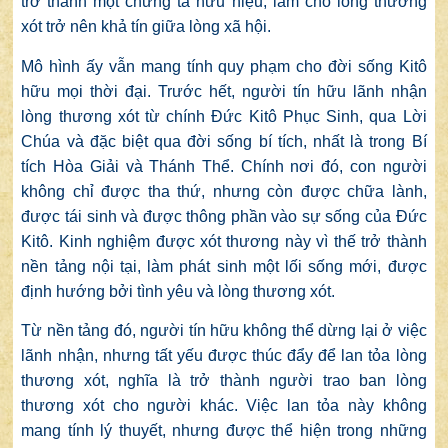
trở thành một chứng tá hữu hiệu, làm cho lòng thương
xót trở nên khả tín giữa lòng xã hội.
Mô hình ấy vẫn mang tính quy phạm cho đời sống Kitô
hữu mọi thời đại. Trước hết, người tín hữu lãnh nhận
lòng thương xót từ chính Đức Kitô Phục Sinh, qua Lời
Chúa và đặc biệt qua đời sống bí tích, nhất là trong Bí
tích Hòa Giải và Thánh Thể. Chính nơi đó, con người
không chỉ được tha thứ, nhưng còn được chữa lành,
được tái sinh và được thông phần vào sự sống của Đức
Kitô. Kinh nghiệm được xót thương này vì thế trở thành
nền tảng nội tại, làm phát sinh một lối sống mới, được
định hướng bởi tình yêu và lòng thương xót.
Từ nền tảng đó, người tín hữu không thể dừng lại ở việc
lãnh nhận, nhưng tất yếu được thúc đẩy để lan tỏa lòng
thương xót, nghĩa là trở thành người trao ban lòng
thương xót cho người khác. Việc lan tỏa này không
mang tính lý thuyết, nhưng được thể hiện trong những