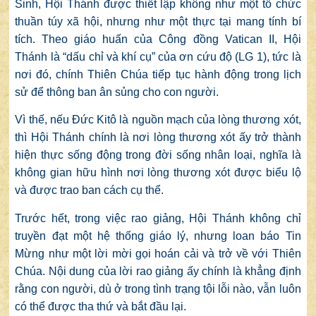
Sinh, Hội Thánh được thiết lập không như một tổ chức
thuần túy xã hội, nhưng như một thực tại mang tính bí
tích. Theo giáo huấn của Công đồng Vatican II, Hội
Thánh là “dấu chỉ và khí cụ” của ơn cứu độ (LG 1), tức là
nơi đó, chính Thiên Chúa tiếp tục hành động trong lịch
sử để thông ban ân sủng cho con người.
Vì thế, nếu Đức Kitô là nguồn mạch của lòng thương xót,
thì Hội Thánh chính là nơi lòng thương xót ấy trở thành
hiện thực sống động trong đời sống nhân loại, nghĩa là
không gian hữu hình nơi lòng thương xót được biểu lộ
và được trao ban cách cụ thể.
Trước hết, trong việc rao giảng, Hội Thánh không chỉ
truyền đạt một hệ thống giáo lý, nhưng loan báo Tin
Mừng như một lời mời gọi hoán cải và trở về với Thiên
Chúa. Nội dung của lời rao giảng ấy chính là khẳng định
rằng con người, dù ở trong tình trạng tội lỗi nào, vẫn luôn
có thể được tha thứ và bắt đầu lại.