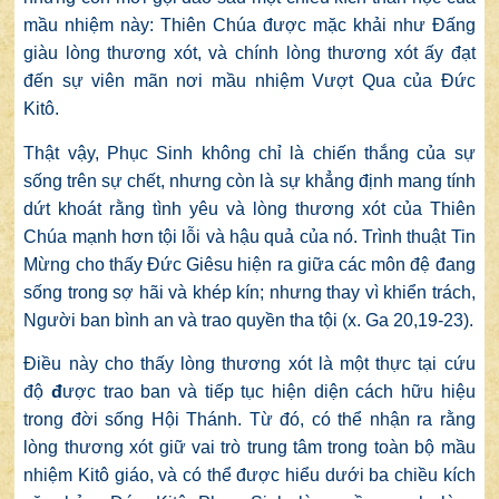
mầu nhiệm này: Thiên Chúa được mặc khải như Đấng
giàu lòng thương xót, và chính lòng thương xót ấy đạt
đến sự viên mãn nơi mầu nhiệm Vượt Qua của Đức
Kitô.
Thật vậy, Phục Sinh không chỉ là chiến thắng của sự
sống trên sự chết, nhưng còn là sự khẳng định mang tính
dứt khoát rằng tình yêu và lòng thương xót của Thiên
Chúa mạnh hơn tội lỗi và hậu quả của nó. Trình thuật Tin
Mừng cho thấy Đức Giêsu hiện ra giữa các môn đệ đang
sống trong sợ hãi và khép kín; nhưng thay vì khiển trách,
Người ban bình an và trao quyền tha tội (x. Ga 20,19-23).
Điều này cho thấy lòng thương xót là một thực tại cứu
độ
đ
ược trao ban và tiếp tục hiện diện cách hữu hiệu
trong đời sống Hội Thánh. Từ đó, có thể nhận ra rằng
lòng thương xót giữ vai trò trung tâm trong toàn bộ mầu
nhiệm Kitô giáo, và có thể được hiểu dưới ba chiều kích