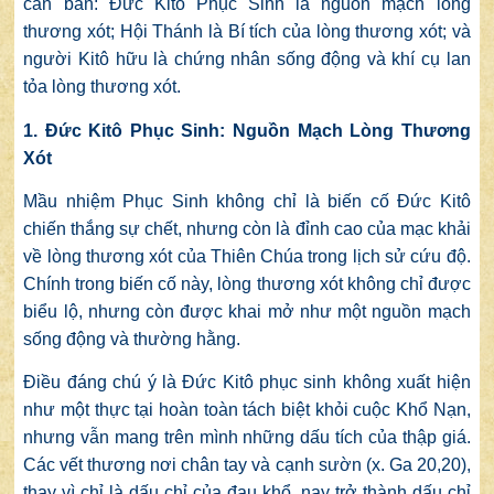
căn bản: Đức Kitô Phục Sinh là nguồn mạch lòng
thương xót; Hội Thánh là Bí tích của lòng thương xót; và
người Kitô hữu là chứng nhân sống động và khí cụ lan
tỏa lòng thương xót.
1. Đức Kitô Phục Sinh: Nguồn Mạch Lòng Thương
Xót
Mầu nhiệm Phục Sinh không chỉ là biến cố Đức Kitô
chiến thắng sự chết, nhưng còn là đỉnh cao của mạc khải
về lòng thương xót của Thiên Chúa trong lịch sử cứu độ.
Chính trong biến cố này, lòng thương xót không chỉ được
biểu lộ, nhưng còn được khai mở như một nguồn mạch
sống động và thường hằng.
Điều đáng chú ý là Đức Kitô phục sinh không xuất hiện
như một thực tại hoàn toàn tách biệt khỏi cuộc Khổ Nạn,
nhưng vẫn mang trên mình những dấu tích của thập giá.
Các vết thương nơi chân tay và cạnh sườn (x. Ga 20,20),
thay vì chỉ là dấu chỉ của đau khổ, nay trở thành dấu chỉ