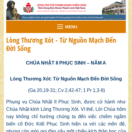
MENU
Lòng Thương Xót - Từ Nguồn Mạch Đến
Đời Sống
CHÚA NHẬT II PHỤC SINH – NĂM A
Lòng Thương Xót: Từ Nguồn Mạch Đến Đời Sống
(Ga 20,19-31; Cv 2,42-47; 1 Pr 1,3-9)
Phụng vụ Chúa Nhật II Phục Sinh, được cử hành như
Chúa Nhật kính Lòng Thương Xót. Vì thế, Lời Chúa hôm
nay không chỉ hướng chúng ta đến việc chiêm ngắm
biến cố Đức Kitô Phục Sinh hiện ra với các môn đệ,
nhưng còn mời gọi đào sâu một chiều kích thần học của