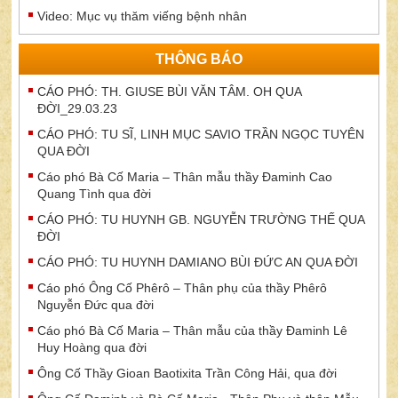
Video: Mục vụ thăm viếng bệnh nhân
THÔNG BÁO
CÁO PHÓ: TH. GIUSE BÙI VĂN TÂM. OH QUA
ĐỜI_29.03.23
CÁO PHÓ: TU SĨ, LINH MỤC SAVIO TRẦN NGỌC TUYÊN
QUA ĐỜI
Cáo phó Bà Cố Maria – Thân mẫu thầy Đaminh Cao
Quang Tình qua đời
CÁO PHÓ: TU HUYNH GB. NGUYỄN TRƯỜNG THẾ QUA
ĐỜI
CÁO PHÓ: TU HUYNH DAMIANO BÙI ĐỨC AN QUA ĐỜI
Cáo phó Ông Cố Phêrô – Thân phụ của thầy Phêrô
Nguyễn Đức qua đời
Cáo phó Bà Cố Maria – Thân mẫu của thầy Đaminh Lê
Huy Hoàng qua đời
Ông Cố Thầy Gioan Baotixita Trần Công Hải, qua đời