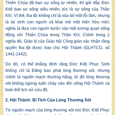
Thiên Chúa đã ban sự sống tự nhiên, thì giờ đây Đức
Kitô ban sự sống siêu nhiên, tức là sự sống của Thần
Khí. Vì thế, tha tội không chỉ là xóa bỏ một lỗi lầm, nhưng
là tái sinh con người và khai mở một hiện hữu mới;
nghĩa là đưa con người bước vào một tương quan sống
động với Thiên Chúa trong Thần Khí. Chính trong ý
nghĩa đó, Giáo lý của Giáo hội Công giáo xác nhận rằng
quyền tha tội được trao cho Hội Thánh (GLHTCG, số
1441-1442).
Do đó, có thể khẳng định rằng Đức Kitô Phục Sinh
không chỉ là Đấng ban phát lòng thương xót, nhưng
chính là nguồn mạch thường hằng, từ đó lòng thương
xót không ngừng tuôn chảy vào đời sống Hội Thánh và
toàn thể lịch sử cứu độ.
2. Hội Thánh: Bí Tích Của Lòng Thương Xót
Từ nguồn mạch của lòng thương xót nơi Đức Kitô Phục