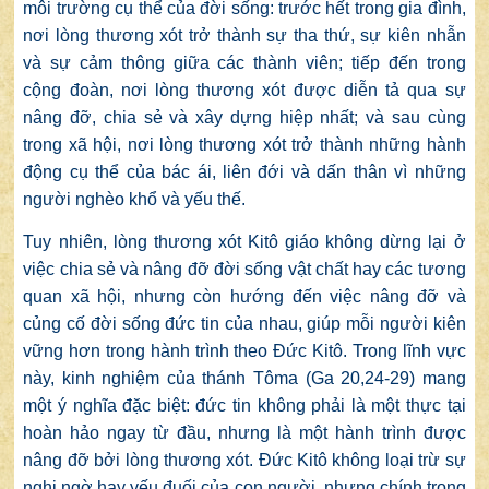
môi trường cụ thể của đời sống: trước hết trong gia đình,
nơi lòng thương xót trở thành sự tha thứ, sự kiên nhẫn
và sự cảm thông giữa các thành viên; tiếp đến trong
cộng đoàn, nơi lòng thương xót được diễn tả qua sự
nâng đỡ, chia sẻ và xây dựng hiệp nhất; và sau cùng
trong xã hội, nơi lòng thương xót trở thành những hành
động cụ thể của bác ái, liên đới và dấn thân vì những
người nghèo khổ và yếu thế.
Tuy nhiên, lòng thương xót Kitô giáo không dừng lại ở
việc chia sẻ và nâng đỡ đời sống vật chất hay các tương
quan xã hội, nhưng còn hướng đến việc nâng đỡ và
củng cố đời sống đức tin của nhau, giúp mỗi người kiên
vững hơn trong hành trình theo Đức Kitô. Trong lĩnh vực
này, kinh nghiệm của thánh Tôma (Ga 20,24-29) mang
một ý nghĩa đặc biệt: đức tin không phải là một thực tại
hoàn hảo ngay từ đầu, nhưng là một hành trình được
nâng đỡ bởi lòng thương xót. Đức Kitô không loại trừ sự
nghi ngờ hay yếu đuối của con người, nhưng chính trong