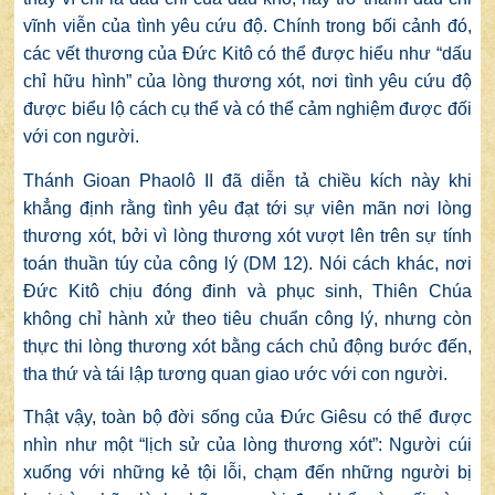
vĩnh viễn của tình yêu cứu độ. Chính trong bối cảnh đó,
các vết thương của Đức Kitô có thể được hiểu như “dấu
chỉ hữu hình” của lòng thương xót, nơi tình yêu cứu độ
được biểu lộ cách cụ thể và có thể cảm nghiệm được đối
với con người.
Thánh Gioan Phaolô II đã diễn tả chiều kích này khi
khẳng định rằng tình yêu đạt tới sự viên mãn nơi lòng
thương xót, bởi vì lòng thương xót vượt lên trên sự tính
toán thuần túy của công lý (DM 12). Nói cách khác, nơi
Đức Kitô chịu đóng đinh và phục sinh, Thiên Chúa
không chỉ hành xử theo tiêu chuẩn công lý, nhưng còn
thực thi lòng thương xót bằng cách chủ động bước đến,
tha thứ và tái lập tương quan giao ước với con người.
Thật vậy, toàn bộ đời sống của Đức Giêsu có thể được
nhìn như một “lịch sử của lòng thương xót”: Người cúi
xuống với những kẻ tội lỗi, chạm đến những người bị