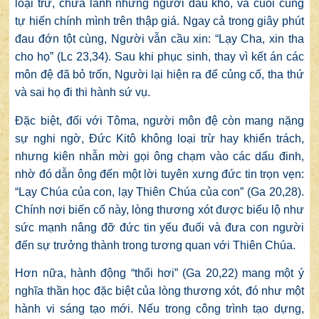
loại trừ, chữa lành những người đau khổ, và cuối cùng
tự hiến chính mình trên thập giá. Ngay cả trong giây phút
đau đớn tột cùng, Người vẫn cầu xin: “Lạy Cha, xin tha
cho họ” (Lc 23,34). Sau khi phục sinh, thay vì kết án các
môn đệ đã bỏ trốn, Người lại hiện ra để củng cố, tha thứ
và sai họ đi thi hành sứ vụ.
Đặc biệt, đối với Tôma, người môn đệ còn mang nặng
sự nghi ngờ, Đức Kitô không loại trừ hay khiển trách,
nhưng kiên nhẫn mời gọi ông chạm vào các dấu đinh,
nhờ đó dẫn ông đến một lời tuyên xưng đức tin trọn vẹn:
“Lạy Chúa của con, lạy Thiên Chúa của con” (Ga 20,28).
Chính nơi biến cố này, lòng thương xót được biểu lộ như
sức mạnh nâng đỡ đức tin yếu đuối và đưa con người
đến sự trưởng thành trong tương quan với Thiên Chúa.
Hơn nữa, hành động “thổi hơi” (Ga 20,22) mang một ý
nghĩa thần học đặc biệt của lòng thương xót, đó như một
hành vi sáng tạo mới. Nếu trong công trình tạo dựng,