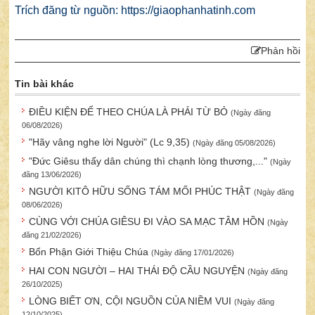
Trích đăng từ nguồn: https://giaophanhatinh.com
Phản hồi
Tin bài khác
ĐIỀU KIỆN ĐỂ THEO CHÚA LÀ PHẢI TỪ BỎ
(Ngày đăng
06/08/2026)
"Hãy vâng nghe lời Người" (Lc 9,35)
(Ngày đăng 05/08/2026)
"Đức Giêsu thấy dân chúng thì chạnh lòng thương,..."
(Ngày
đăng 13/06/2026)
NGƯỜI KITÔ HỮU SỐNG TÁM MỐI PHÚC THẬT
(Ngày đăng
08/06/2026)
CÙNG VỚI CHÚA GIÊSU ĐI VÀO SA MẠC TÂM HỒN
(Ngày
đăng 21/02/2026)
Bổn Phận Giới Thiệu Chúa
(Ngày đăng 17/01/2026)
HAI CON NGƯỜI – HAI THÁI ĐỘ CẦU NGUYỆN
(Ngày đăng
26/10/2025)
LÒNG BIẾT ƠN, CỘI NGUỒN CỦA NIỀM VUI
(Ngày đăng
12/10/2025)