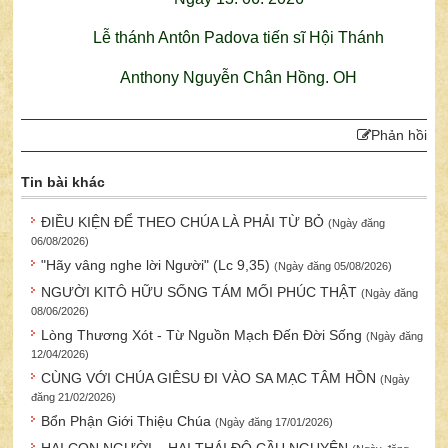
Lễ thánh Antôn Padova tiến sĩ Hội Thánh
Anthony Nguyễn Chân Hồng. OH
Phản hồi
Tin bài khác
ĐIỀU KIỆN ĐỂ THEO CHÚA LÀ PHẢI TỪ BỎ
(Ngày đăng
06/08/2026)
"Hãy vâng nghe lời Người" (Lc 9,35)
(Ngày đăng 05/08/2026)
NGƯỜI KITÔ HỮU SỐNG TÁM MỐI PHÚC THẬT
(Ngày đăng
08/06/2026)
Lòng Thương Xót - Từ Nguồn Mạch Đến Đời Sống
(Ngày đăng
12/04/2026)
CÙNG VỚI CHÚA GIÊSU ĐI VÀO SA MẠC TÂM HỒN
(Ngày
đăng 21/02/2026)
Bổn Phận Giới Thiệu Chúa
(Ngày đăng 17/01/2026)