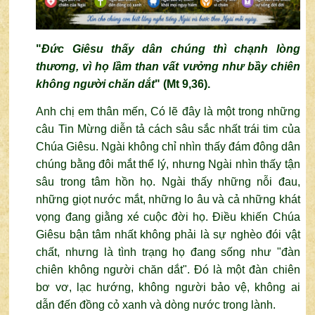
"
Đức Giêsu thấy dân chúng thì chạnh lòng
thương, vì họ lầm than vất vưởng như bầy chiên
không người chăn dắt
" (Mt 9,36).
Anh chị em thân mến, Có lẽ đây là một trong những
câu Tin Mừng diễn tả cách sâu sắc nhất trái tim của
Chúa Giêsu. Ngài không chỉ nhìn thấy đám đông dân
chúng bằng đôi mắt thể lý, nhưng Ngài nhìn thấy tận
sâu trong tâm hồn họ. Ngài thấy những nỗi đau,
những giọt nước mắt, những lo âu và cả những khát
vọng đang giằng xé cuộc đời họ. Điều khiến Chúa
Giêsu bận tâm nhất không phải là sự nghèo đói vật
chất, nhưng là tình trạng họ đang sống như "đàn
chiên không người chăn dắt". Đó là một đàn chiên
bơ vơ, lạc hướng, không người bảo vệ, không ai
dẫn đến đồng cỏ xanh và dòng nước trong lành.