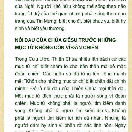
của Ngài. Người Kitô hữu không thể sống theo não
trạng ích kỷ của thế gian nhưng phải sống theo não
trạng của Tin Mừng: biết cho đi, biết phục vụ, biết hy
sinh và biết yêu thương.
NỖI ĐAU CỦA CHÚA GIÊSU TRƯỚC NHỮNG
MỤC TỬ KHÔNG CÒN VÌ ĐÀN CHIÊN
Trong Cựu Ước, Thiên Chúa nhiều lần trách cứ các
mục tử chỉ biết chăm lo cho bản thân mà bỏ mặc
đoàn chiên. Các ngôn sứ đã từng lên tiếng mạnh
mẽ: "Khốn cho những mục tử chỉ biết chăn dắt chính
mình." Đó là nỗi đau của Thiên Chúa mọi thời đại.
Một mục tử đích thực phải là người sống vì đoàn
chiên. Mục tử không phải là người tìm kiếm danh
vọng. Không phải là người tìm kiếm địa vị. Không
phải là người tìm kiếm lợi ích cá nhân. Nhưng là
người dám hy sinh vì phần rỗi các linh hồn. Ngày