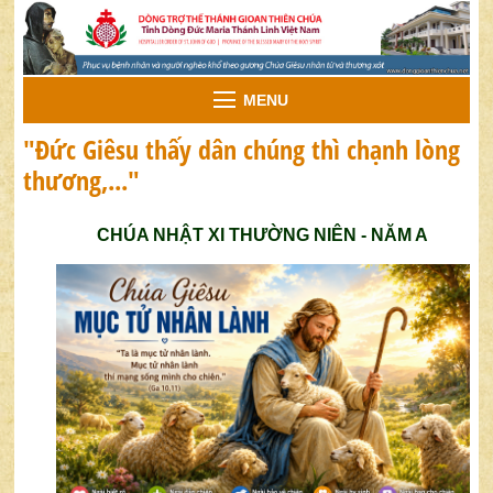
MENU
"Đức Giêsu thấy dân chúng thì chạnh lòng
thương,..."
CHÚA NHẬT XI THƯỜNG NIÊN - NĂM A