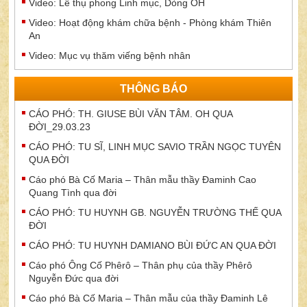
Video: Lễ thụ phong Linh mục, Dòng OH
Video: Hoạt động khám chữa bệnh - Phòng khám Thiên
An
Video: Mục vụ thăm viếng bệnh nhân
THÔNG BÁO
CÁO PHÓ: TH. GIUSE BÙI VĂN TÂM. OH QUA
ĐỜI_29.03.23
CÁO PHÓ: TU SĨ, LINH MỤC SAVIO TRẦN NGỌC TUYÊN
QUA ĐỜI
Cáo phó Bà Cố Maria – Thân mẫu thầy Đaminh Cao
Quang Tình qua đời
CÁO PHÓ: TU HUYNH GB. NGUYỄN TRƯỜNG THẾ QUA
ĐỜI
CÁO PHÓ: TU HUYNH DAMIANO BÙI ĐỨC AN QUA ĐỜI
Cáo phó Ông Cố Phêrô – Thân phụ của thầy Phêrô
Nguyễn Đức qua đời
Cáo phó Bà Cố Maria – Thân mẫu của thầy Đaminh Lê