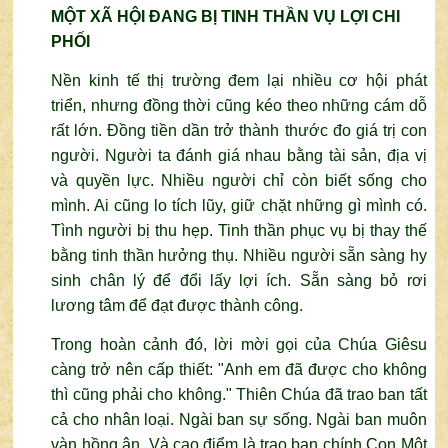
MỘT XÃ HỘI ĐANG BỊ TINH THẦN VỤ LỢI CHI
PHỐI
Nền kinh tế thị trường đem lại nhiều cơ hội phát
triển, nhưng đồng thời cũng kéo theo những cám dỗ
rất lớn. Đồng tiền dần trở thành thước đo giá trị con
người. Người ta đánh giá nhau bằng tài sản, địa vị
và quyền lực. Nhiều người chỉ còn biết sống cho
mình. Ai cũng lo tích lũy, giữ chặt những gì mình có.
Tình người bị thu hẹp. Tinh thần phục vụ bị thay thế
bằng tinh thần hưởng thụ. Nhiều người sẵn sàng hy
sinh chân lý để đổi lấy lợi ích. Sẵn sàng bỏ rơi
lương tâm để đạt được thành công.
Trong hoàn cảnh đó, lời mời gọi của Chúa Giêsu
càng trở nên cấp thiết: "Anh em đã được cho không
thì cũng phải cho không." Thiên Chúa đã trao ban tất
cả cho nhân loại. Ngài ban sự sống. Ngài ban muôn
vàn hồng ân. Và cao điểm là trao ban chính Con Một