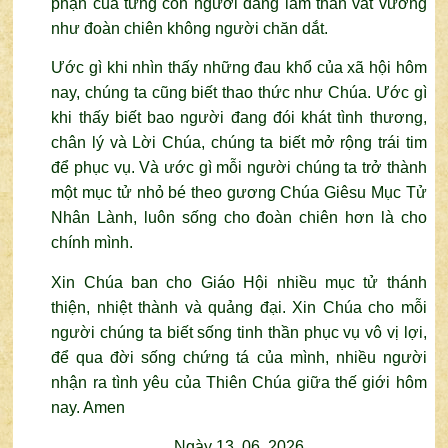
phận của từng con người đang lầm than vất vưởng
như đoàn chiên không người chăn dắt.
Ước gì khi nhìn thấy những đau khổ của xã hội hôm
nay, chúng ta cũng biết thao thức như Chúa. Ước gì
khi thấy biết bao người đang đói khát tình thương,
chân lý và Lời Chúa, chúng ta biết mở rộng trái tim
để phục vụ. Và ước gì mỗi người chúng ta trở thành
một mục tử nhỏ bé theo gương Chúa Giêsu Mục Tử
Nhân Lành, luôn sống cho đoàn chiên hơn là cho
chính mình.
Xin Chúa ban cho Giáo Hội nhiều mục tử thánh
thiện, nhiệt thành và quảng đại. Xin Chúa cho mỗi
người chúng ta biết sống tinh thần phục vụ vô vị lợi,
để qua đời sống chứng tá của mình, nhiều người
nhận ra tình yêu của Thiên Chúa giữa thế giới hôm
nay. Amen
Ngày 13. 06. 2026