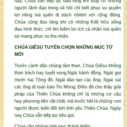
nay, Chúa vẫn tiếp tục đau lòng khi thấy có những
người lãnh đạo trong xã hội chỉ biết phục vụ quyền
lợi riêng mà quên đi trách nhiệm với cộng đồng.
Chúa cũng đau lòng khi có những Kitô hữu sống
đạo hình thức, chỉ tìm kiếm lợi ích cá nhân mà quên
sứ mạng phục vụ tha nhân.
CHÚA GIÊSU TUYỂN CHỌN NHỮNG MỤC TỬ
MỚI
Trước cảnh dân chúng lầm than, Chúa Giêsu không
than trách hay tuyệt vọng.Ngài hành động. Ngài gọi
mười hai Tông đồ. Ngài đào tạo các ông. Ngài sai
các ông đi loan báo Tin Mừng. Điều đó cho thấy giải
pháp của Thiên Chúa không chỉ là những cơ cấu
hay phương tiện vật chất, mà trước hết là những con
người được biến đổi bởi tình yêu Thiên Chúa. Ngày
nay Chúa vẫn tiếp tục kêu gọi.
Chúa cần những linh mục thánh thiện.