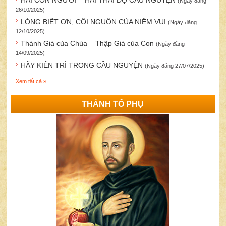
HAI CON NGƯỜI – HAI THÁI ĐỘ CẦU NGUYỆN
(Ngày đăng
26/10/2025)
LÒNG BIẾT ƠN, CỘI NGUỒN CỦA NIỀM VUI
(Ngày đăng
12/10/2025)
Thánh Giá của Chúa – Thập Giá của Con
(Ngày đăng
14/09/2025)
HÃY KIÊN TRÌ TRONG CẦU NGUYỆN
(Ngày đăng 27/07/2025)
Xem tất cả »
THÁNH TỔ PHỤ