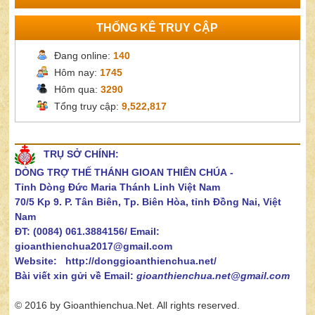
THỐNG KÊ TRUY CẬP
Đang online:
140
Hôm nay:
1745
Hôm qua:
3290
Tổng truy cập:
9,522,817
TRỤ SỞ CHÍNH:
DÒNG TRỢ THẾ THÁNH GIOAN THIÊN CHÚA
-
Tỉnh Dòng Đức Maria Thánh Linh Việt Nam
70/5 Kp 9. P. Tân Biên, Tp. Biên Hòa, tỉnh Đồng Nai, Việt
Nam
ĐT: (0084) 061.3884156/
Email:
gioanthienchua2017@gmail.com
Website: http://donggioanthienchua.net/
Bài viết xin gửi về Email:
gioanthienchua.net@gmail.com
© 2016 by Gioanthienchua.Net. All rights reserved.