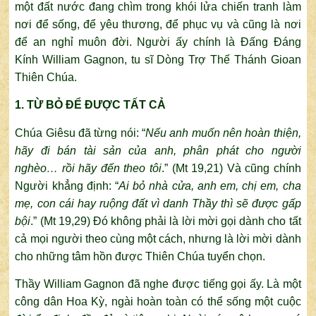
một đất nước đang chìm trong khói lửa chiến tranh làm
nơi để sống, để yêu thương, để phục vụ và cũng là nơi
để an nghỉ muôn đời. Người ấy chính là Đấng Đáng
Kính William Gagnon, tu sĩ Dòng Trợ Thế Thánh Gioan
Thiên Chúa.
1. TỪ BỎ ĐỂ ĐƯỢC TẤT CẢ
Chúa Giêsu đã từng nói: “
Nếu anh muốn nên hoàn thiện,
hãy đi bán tài sản của anh, phân phát cho người
nghèo… rồi hãy đến theo tôi
.” (Mt 19,21) Và cũng chính
Người khẳng định: “
Ai bỏ nhà cửa, anh em, chị em, cha
mẹ, con cái hay ruộng đất vì danh Thầy thì sẽ được gấp
bội
.” (Mt 19,29) Đó không phải là lời mời gọi dành cho tất
cả mọi người theo cùng một cách, nhưng là lời mời dành
cho những tâm hồn được Thiên Chúa tuyển chọn.
Thầy William Gagnon đã nghe được tiếng gọi ấy. Là một
công dân Hoa Kỳ, ngài hoàn toàn có thể sống một cuộc