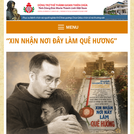
MENU
“XIN NHẬN NƠI ĐÂY LÀM QUÊ HƯƠNG”