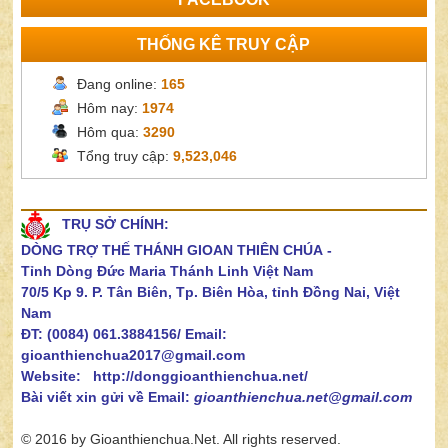
THỐNG KÊ TRUY CẬP
Đang online:
165
Hôm nay:
1974
Hôm qua:
3290
Tổng truy cập:
9,523,046
TRỤ SỞ CHÍNH:
DÒNG TRỢ THẾ THÁNH GIOAN THIÊN CHÚA
-
Tỉnh Dòng Đức Maria Thánh Linh Việt Nam
70/5 Kp 9. P. Tân Biên, Tp. Biên Hòa, tỉnh Đồng Nai, Việt
Nam
ĐT: (0084) 061.3884156/
Email:
gioanthienchua2017@gmail.com
Website: http://donggioanthienchua.net/
Bài viết xin gửi về Email:
gioanthienchua.net@gmail.com
© 2016 by Gioanthienchua.Net. All rights reserved.