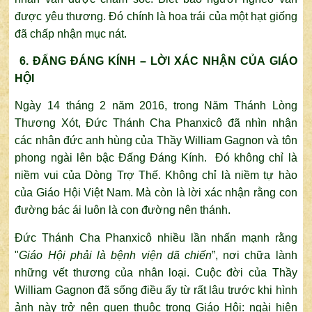
được yêu thương. Đó chính là hoa trái của một hạt giống
đã chấp nhận mục nát.
6. ĐẤNG ĐÁNG KÍNH – LỜI XÁC NHẬN CỦA GIÁO
HỘI
Ngày 14 tháng 2 năm 2016, trong Năm Thánh Lòng
Thương Xót, Đức Thánh Cha Phanxicô đã nhìn nhận
các nhân đức anh hùng của Thầy William Gagnon và tôn
phong ngài lên bậc Đấng Đáng Kính. Đó không chỉ là
niềm vui của Dòng Trợ Thế. Không chỉ là niềm tự hào
của Giáo Hội Việt Nam. Mà còn là lời xác nhận rằng con
đường bác ái luôn là con đường nên thánh.
Đức Thánh Cha Phanxicô nhiều lần nhấn mạnh rằng
"
Giáo Hội phải là
bệnh viện dã chiến
”, nơi chữa lành
những vết thương của nhân loại. Cuộc đời của Thầy
William Gagnon đã sống điều ấy từ rất lâu trước khi hình
ảnh này trở nên quen thuộc trong Giáo Hội: ngài hiện