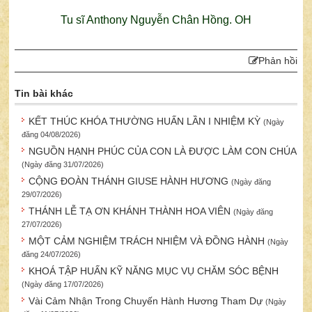
Tu sĩ Anthony Nguyễn Chân Hồng. OH
Phản hồi
Tin bài khác
KẾT THÚC KHÓA THƯỜNG HUẤN LẦN I NHIỆM KỲ
(Ngày
đăng 04/08/2026)
NGUỒN HẠNH PHÚC CỦA CON LÀ ĐƯỢC LÀM CON CHÚA
(Ngày đăng 31/07/2026)
CỘNG ĐOÀN THÁNH GIUSE HÀNH HƯƠNG
(Ngày đăng
29/07/2026)
THÁNH LỄ TẠ ƠN KHÁNH THÀNH HOA VIÊN
(Ngày đăng
27/07/2026)
MỘT CẢM NGHIỆM TRÁCH NHIỆM VÀ ĐỒNG HÀNH
(Ngày
đăng 24/07/2026)
KHOÁ TẬP HUẤN KỸ NĂNG MỤC VỤ CHĂM SÓC BỆNH
(Ngày đăng 17/07/2026)
Vài Cảm Nhận Trong Chuyến Hành Hương Tham Dự
(Ngày