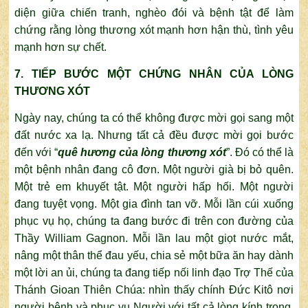
diện giữa chiến tranh, nghèo đói và bệnh tật để làm
chứng rằng lòng thương xót mạnh hơn hận thù, tình yêu
mạnh hơn sự chết.
7. TIẾP BƯỚC MỘT CHỨNG NHÂN CỦA LÒNG
THƯƠNG XÓT
Ngày nay, chúng ta có thể không được mời gọi sang một
đất nước xa lạ. Nhưng tất cả đều được mời gọi bước
đến với “
quê hương của lòng thương xót
”. Đó có thể là
một bệnh nhân đang cô đơn. Một người già bị bỏ quên.
Một trẻ em khuyết tật. Một người hấp hối. Một người
đang tuyệt vọng. Một gia đình tan vỡ. Mỗi lần cúi xuống
phục vụ họ, chúng ta đang bước đi trên con đường của
Thầy William Gagnon. Mỗi lần lau một giọt nước mắt,
nâng một thân thể đau yếu, chia sẻ một bữa ăn hay dành
một lời an ủi, chúng ta đang tiếp nối linh đạo Trợ Thế của
Thánh Gioan Thiên Chúa: nhìn thấy chính Đức Kitô nơi
người bệnh và phục vụ Người với tất cả lòng kính trọng,