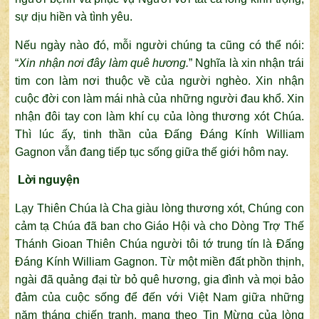
sự dịu hiền và tình yêu.
Nếu ngày nào đó, mỗi người chúng ta cũng có thể nói:
“
Xin nhận nơi đây làm quê hương.
” Nghĩa là xin nhận trái
tim con làm nơi thuộc về của người nghèo. Xin nhận
cuộc đời con làm mái nhà của những người đau khổ. Xin
nhận đôi tay con làm khí cụ của lòng thương xót Chúa.
Thì lúc ấy, tinh thần của Đấng Đáng Kính William
Gagnon vẫn đang tiếp tục sống giữa thế giới hôm nay.
Lời nguyện
Lạy Thiên Chúa là Cha giàu lòng thương xót, Chúng con
cảm tạ Chúa đã ban cho Giáo Hội và cho Dòng Trợ Thế
Thánh Gioan Thiên Chúa người tôi tớ trung tín là Đấng
Đáng Kính William Gagnon. Từ một miền đất phồn thịnh,
ngài đã quảng đại từ bỏ quê hương, gia đình và mọi bảo
đảm của cuộc sống để đến với Việt Nam giữa những
năm tháng chiến tranh, mang theo Tin Mừng của lòng