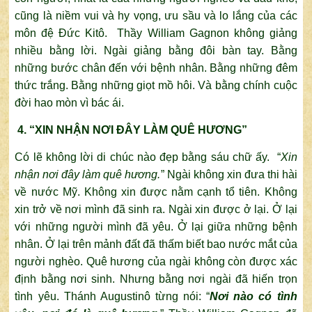
cũng là niềm vui và hy vọng, ưu sầu và lo lắng của các
môn đệ Đức Kitô. Thầy William Gagnon không giảng
nhiều bằng lời. Ngài giảng bằng đôi bàn tay. Bằng
những bước chân đến với bệnh nhân. Bằng những đêm
thức trắng. Bằng những giọt mồ hôi. Và bằng chính cuộc
đời hao mòn vì bác ái.
4. “XIN NHẬN NƠI ĐÂY LÀM QUÊ HƯƠNG”
Có lẽ không lời di chúc nào đẹp bằng sáu chữ ấy. “
Xin
nhận nơi đây làm quê hương.
” Ngài không xin đưa thi hài
về nước Mỹ. Không xin được nằm cạnh tổ tiên. Không
xin trở về nơi mình đã sinh ra. Ngài xin được ở lại. Ở lại
với những người mình đã yêu. Ở lại giữa những bệnh
nhân. Ở lại trên mảnh đất đã thấm biết bao nước mắt của
người nghèo. Quê hương của ngài không còn được xác
định bằng nơi sinh. Nhưng bằng nơi ngài đã hiến trọn
tình yêu. Thánh Augustinô từng nói: “
Nơi nào có tình