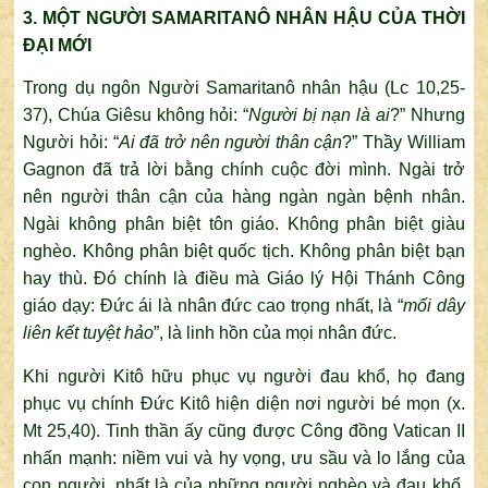
3. MỘT NGƯỜI SAMARITANÔ NHÂN HẬU CỦA THỜI
ĐẠI MỚI
Trong dụ ngôn Người Samaritanô nhân hậu (Lc 10,25-
37), Chúa Giêsu không hỏi: “
Người bị nạn là ai
?” Nhưng
Người hỏi: “
Ai đã trở nên người thân cận
?” Thầy William
Gagnon đã trả lời bằng chính cuộc đời mình. Ngài trở
nên người thân cận của hàng ngàn ngàn bệnh nhân.
Ngài không phân biệt tôn giáo. Không phân biệt giàu
nghèo. Không phân biệt quốc tịch. Không phân biệt bạn
hay thù. Đó chính là điều mà Giáo lý Hội Thánh Công
giáo dạy: Đức ái là nhân đức cao trọng nhất, là “
mối dây
liên kết tuyệt hảo
”, là linh hồn của mọi nhân đức.
Khi người Kitô hữu phục vụ người đau khổ, họ đang
phục vụ chính Đức Kitô hiện diện nơi người bé mọn (x.
Mt 25,40). Tinh thần ấy cũng được Công đồng Vatican II
nhấn mạnh: niềm vui và hy vọng, ưu sầu và lo lắng của
con người, nhất là của những người nghèo và đau khổ,