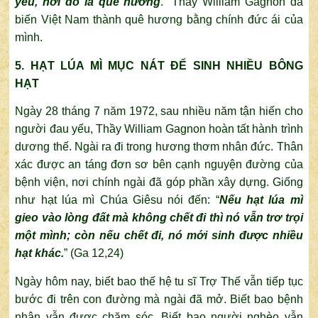
yêu, nơi đó là quê hương
.” Thầy William Gagnon đã
biến Việt Nam thành quê hương bằng chính đức ái của
mình.
5. HẠT LÚA MÌ MỤC NÁT ĐỂ SINH NHIỀU BÔNG
HẠT
Ngày 28 tháng 7 năm 1972, sau nhiều năm tận hiến cho
người đau yếu, Thầy William Gagnon hoàn tất hành trình
dương thế. Ngài ra đi trong hương thơm nhân đức. Thân
xác được an táng đơn sơ bên cạnh nguyện đường của
bệnh viện, nơi chính ngài đã góp phần xây dựng. Giống
như hạt lúa mì Chúa Giêsu nói đến: “
Nếu hạt lúa mì
gieo vào lòng đất mà không chết đi thì nó vẫn trơ trọi
một mình; còn nếu chết đi, nó mới sinh được nhiều
hạt khác.
” (Ga 12,24)
Ngày hôm nay, biết bao thế hệ tu sĩ Trợ Thế vẫn tiếp tục
bước đi trên con đường mà ngài đã mở. Biết bao bệnh
nhân vẫn được chăm sóc. Biết bao người nghèo vẫn