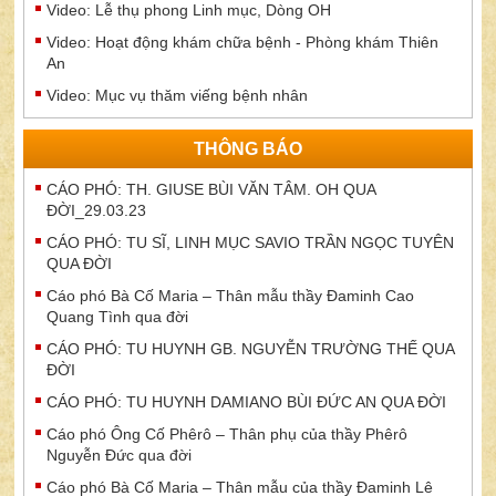
Video: Lễ thụ phong Linh mục, Dòng OH
Video: Hoạt động khám chữa bệnh - Phòng khám Thiên
An
Video: Mục vụ thăm viếng bệnh nhân
THÔNG BÁO
CÁO PHÓ: TH. GIUSE BÙI VĂN TÂM. OH QUA
ĐỜI_29.03.23
CÁO PHÓ: TU SĨ, LINH MỤC SAVIO TRẦN NGỌC TUYÊN
QUA ĐỜI
Cáo phó Bà Cố Maria – Thân mẫu thầy Đaminh Cao
Quang Tình qua đời
CÁO PHÓ: TU HUYNH GB. NGUYỄN TRƯỜNG THẾ QUA
ĐỜI
CÁO PHÓ: TU HUYNH DAMIANO BÙI ĐỨC AN QUA ĐỜI
Cáo phó Ông Cố Phêrô – Thân phụ của thầy Phêrô
Nguyễn Đức qua đời
Cáo phó Bà Cố Maria – Thân mẫu của thầy Đaminh Lê