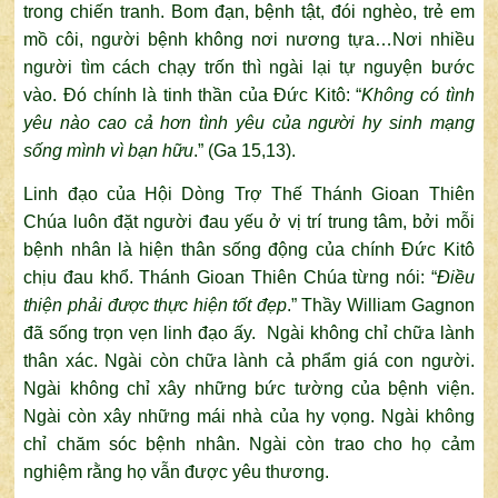
trong chiến tranh. Bom đạn, bệnh tật, đói nghèo, trẻ em
mồ côi, người bệnh không nơi nương tựa…Nơi nhiều
người tìm cách chạy trốn thì ngài lại tự nguyện bước
vào. Đó chính là tinh thần của Đức Kitô: “
Không có tình
yêu nào cao cả hơn tình yêu của người hy sinh mạng
sống mình vì bạn hữu
.” (Ga 15,13).
Linh đạo của Hội Dòng Trợ Thế Thánh Gioan Thiên
Chúa luôn đặt người đau yếu ở vị trí trung tâm, bởi mỗi
bệnh nhân là hiện thân sống động của chính Đức Kitô
chịu đau khổ. Thánh Gioan Thiên Chúa từng nói: “
Điều
thiện phải được thực hiện tốt đẹp
.” Thầy William Gagnon
đã sống trọn vẹn linh đạo ấy. Ngài không chỉ chữa lành
thân xác. Ngài còn chữa lành cả phẩm giá con người.
Ngài không chỉ xây những bức tường của bệnh viện.
Ngài còn xây những mái nhà của hy vọng. Ngài không
chỉ chăm sóc bệnh nhân. Ngài còn trao cho họ cảm
nghiệm rằng họ vẫn được yêu thương.