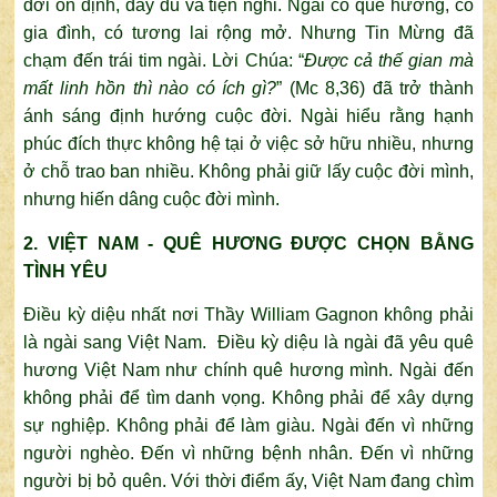
đời ổn định, đầy đủ và tiện nghi. Ngài có quê hương, có
gia đình, có tương lai rộng mở. Nhưng Tin Mừng đã
chạm đến trái tim ngài. Lời Chúa: “
Được cả thế gian mà
mất linh hồn thì nào có ích gì?
” (Mc 8,36) đã trở thành
ánh sáng định hướng cuộc đời. Ngài hiểu rằng hạnh
phúc đích thực không hệ tại ở việc sở hữu nhiều, nhưng
ở chỗ trao ban nhiều. Không phải giữ lấy cuộc đời mình,
nhưng hiến dâng cuộc đời mình.
2. VIỆT NAM - QUÊ HƯƠNG ĐƯỢC CHỌN BẰNG
TÌNH YÊU
Điều kỳ diệu nhất nơi Thầy William Gagnon không phải
là ngài sang Việt Nam. Điều kỳ diệu là ngài đã yêu quê
hương Việt Nam như chính quê hương mình. Ngài đến
không phải để tìm danh vọng. Không phải để xây dựng
sự nghiệp. Không phải để làm giàu. Ngài đến vì những
người nghèo. Đến vì những bệnh nhân. Đến vì những
người bị bỏ quên. Với thời điểm ấy, Việt Nam đang chìm