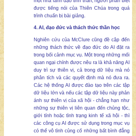
một nhà lãnh đạo tinh thần, người phân biệt
được tiếng nói của Thiên Chúa trong quá
trình chuẩn bị bài giảng.
4. AI,
đ
ạo đức và
t
hách thức
t
hần học
Nghiên cứu của McClure cũng đề cập đến
những thách thức về đạo đức do AI đặt ra
trong bối cảnh mục vụ. Một trong những mối
quan ngại chính được nêu ra là khả năng AI
duy trì sự thiên vị, cả trong dữ liệu mà nó
phân tích và các quyết định mà nó đưa ra.
Các hệ thống AI được đào tạo trên các tập
dữ liệu lớn và nếu các tập dữ liệu này phản
ánh sự thiên vị của xã hội - chẳng hạn như
những sự thiên vị liên quan đến chủng tộc,
giới tính hoặc tình trạng kinh tế xã hội - thì
các công cụ AI được sử dụng trong mục vụ
có thể vô tình củng cố những bất bình đẳng