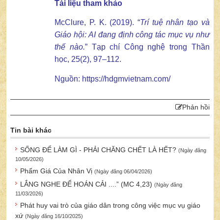
Tài liệu tham khảo
McClure, P. K. (2019). “
Trí tuệ nhân tạo và
Giáo hội: AI đang định công
tác
mục vụ như
thế nào.
” Tạp chí Công nghệ trong Thần
học, 25(2), 97–112.
Nguồn: https://hdgmvietnam.com/
Phản hồi
Tin bài khác
SỐNG ĐỂ LÀM GÌ - PHẢI CHĂNG CHẾT LÀ HẾT?
(Ngày đăng
10/05/2026)
Phẩm Giá Của Nhân Vị
(Ngày đăng 06/04/2026)
LẮNG NGHE ĐỂ HOÁN CẢI ....” (MC 4,23)
(Ngày đăng
11/03/2026)
Phát huy vai trò của giáo dân trong công việc mục vụ giáo
xứ
(Ngày đăng 16/10/2025)