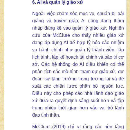
6. AI và
q
uản lý
giáo xứ
Ngoài việc chăm sóc mục vụ, chuẩn bị bài
giảng và truyền giáo, AI cũng đang thâm
nhập đáng kể vào quản lý giáo xứ. Nghiên
cứu của McClure cho thấy nhiều giáo xứ
đang áp dụng AI để hợp lý hóa các nhiệm
vụ hành chính như quản lý thành viên, lập
lịch trình, lập kế hoạch tài chính và bảo trì cơ
sở. Các hệ thống do AI điều khiển có thể
phân tích các mô hình tham dự giáo xứ, dự
đoán sự tăng trưởng trong tương lai và đề
xuất các chiến lược phân bổ nguồn lực.
Điều này cho phép các nhà lãnh đạo giáo
xứ đưa ra quyết định sáng suốt hơn và tập
trung nhiều thời gian hơn vào vai trò lãnh
đạo tinh thần.
McClure (2019) chỉ ra rằng các nền tảng