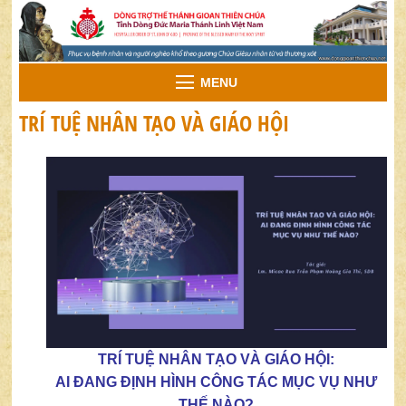
MENU
TRÍ TUỆ NHÂN TẠO VÀ GIÁO HỘI
TRÍ TUỆ NHÂN TẠO VÀ GIÁO HỘI:
AI ĐANG ĐỊNH HÌNH CÔNG TÁC MỤC VỤ NHƯ
THẾ NÀO?