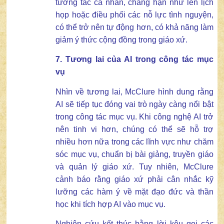
tương tác cá nhân, chẳng hạn như lên lịch
họp hoặc điều phối các nỗ lực tình nguyện,
có thể trở nên tự động hơn, có khả năng làm
giảm ý thức cộng đồng trong giáo xứ.
7. Tương lai của AI trong
công tác
mục
vụ
Nhìn về tương lai, McClure hình dung rằng
AI sẽ tiếp tục đóng vai trò ngày càng nổi bật
trong công tác mục vụ. Khi công nghệ AI trở
nên tinh vi hơn, chúng có thể sẽ hỗ trợ
nhiều hơn nữa trong các lĩnh vực như chăm
sóc mục vụ, chuẩn bị bài giảng, truyền giáo
và quản lý giáo xứ. Tuy nhiên, McClure
cảnh báo rằng giáo xứ phải cân nhắc kỹ
lưỡng các hàm ý về mặt đạo đức và thần
học khi tích hợp AI vào mục vụ.
Nghiên cứu kết thúc bằng lời kêu gọi các