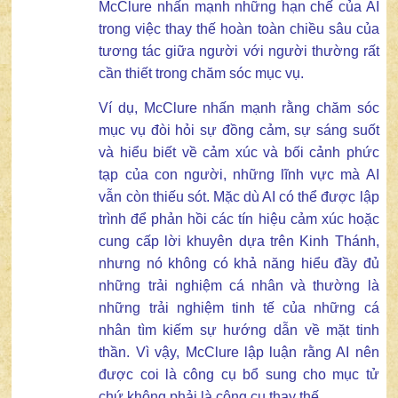
McClure nhấn mạnh những hạn chế của AI
trong việc thay thế hoàn toàn chiều sâu của
tương tác giữa người với người thường rất
cần thiết trong chăm sóc mục vụ.
Ví dụ, McClure nhấn mạnh rằng chăm sóc
mục vụ đòi hỏi sự đồng cảm, sự sáng suốt
và hiểu biết về cảm xúc và bối cảnh phức
tạp của con người, những lĩnh vực mà AI
vẫn còn thiếu sót. Mặc dù AI có thể được lập
trình để phản hồi các tín hiệu cảm xúc hoặc
cung cấp lời khuyên dựa trên Kinh Thánh,
nhưng nó không có khả năng hiểu đầy đủ
những trải nghiệm cá nhân và thường là
những trải nghiệm tinh tế của những cá
nhân tìm kiếm sự hướng dẫn về mặt tinh
thần. Vì vậy, McClure lập luận rằng AI nên
được coi là công cụ bổ sung cho mục tử
chứ không phải là công cụ thay thế.