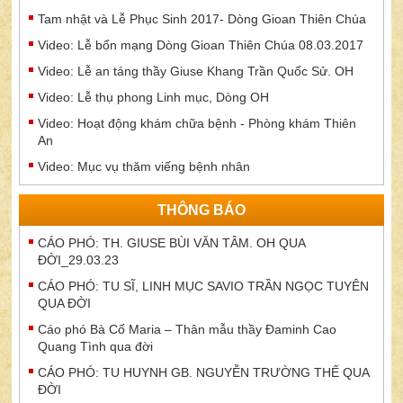
Tam nhật và Lễ Phục Sinh 2017- Dòng Gioan Thiên Chúa
Video: Lễ bổn mạng Dòng Gioan Thiên Chúa 08.03.2017
Video: Lễ an táng thầy Giuse Khang Trần Quốc Sử. OH
Video: Lễ thụ phong Linh mục, Dòng OH
Video: Hoạt động khám chữa bệnh - Phòng khám Thiên
An
Video: Mục vụ thăm viếng bệnh nhân
THÔNG BÁO
CÁO PHÓ: TH. GIUSE BÙI VĂN TÂM. OH QUA
ĐỜI_29.03.23
CÁO PHÓ: TU SĨ, LINH MỤC SAVIO TRẦN NGỌC TUYÊN
QUA ĐỜI
Cáo phó Bà Cố Maria – Thân mẫu thầy Đaminh Cao
Quang Tình qua đời
CÁO PHÓ: TU HUYNH GB. NGUYỄN TRƯỜNG THẾ QUA
ĐỜI