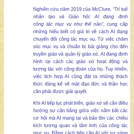
Nghiên cứu năm 2019 của McClure,
“
Trí tuệ
nhân tạo và Giáo hội: AI đang định
công
tác
mục vụ như thế nào
”
, cung cấp
những hiểu biết có giá trị về cách AI đang
chuyển đổi công tác mục vụ. Từ việc chăm
sóc mục vụ và chuẩn bị bài giảng cho đến
truyền giáo và quản lý giáo xứ, AI đang định
hình lại cách các giáo xứ hoạt động và
tương tác với cộng đoàn của họ. Tuy nhiên,
việc tích hợp AI cũng đặt ra những thách
thức đáng kể về mặt đạo đức và thần học
cần phải được giải quyết.
Khi AI tiếp tục phát triển, giáo xứ sẽ cần điều
hướng sự cân bằng giữa việc nắm bắt các
cơ hội mà AI mang lại và bảo tồn các chiều
kích tương quan và tâm linh của công tác
mục vụ. Bằng cách tiếp cận AI với sự sáng