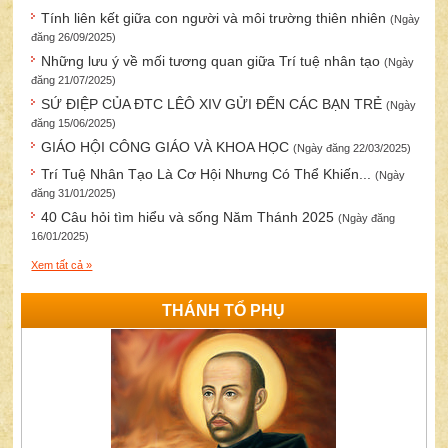
Tính liên kết giữa con người và môi trường thiên nhiên
(Ngày
đăng 26/09/2025)
Những lưu ý về mối tương quan giữa Trí tuệ nhân tạo
(Ngày
đăng 21/07/2025)
SỨ ĐIỆP CỦA ĐTC LÊÔ XIV GỬI ĐẾN CÁC BẠN TRẺ
(Ngày
đăng 15/06/2025)
GIÁO HỘI CÔNG GIÁO VÀ KHOA HỌC
(Ngày đăng 22/03/2025)
Trí Tuệ Nhân Tạo Là Cơ Hội Nhưng Có Thể Khiến...
(Ngày
đăng 31/01/2025)
40 Câu hỏi tìm hiểu và sống Năm Thánh 2025
(Ngày đăng
16/01/2025)
Xem tất cả »
THÁNH TỔ PHỤ