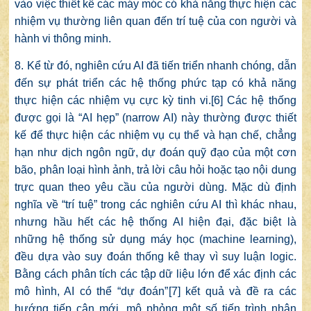
vào việc thiết kế các máy móc có khả năng thực hiện các
nhiệm vụ thường liên quan đến trí tuệ của con người và
hành vi thông minh.
8. Kể từ đó, nghiên cứu AI đã tiến triển nhanh chóng, dẫn
đến sự phát triển các hệ thống phức tạp có khả năng
thực hiện các nhiệm vụ cực kỳ tinh vi.
[6]
Các hệ thống
được gọi là “AI hẹp” (narrow AI) này thường được thiết
kế để thực hiện các nhiệm vụ cụ thể và hạn chế, chẳng
hạn như dịch ngôn ngữ, dự đoán quỹ đạo của một cơn
bão, phân loại hình ảnh, trả lời câu hỏi hoặc tạo nội dung
trực quan theo yêu cầu của người dùng. Mặc dù định
nghĩa về “trí tuệ” trong các nghiên cứu AI thì khác nhau,
nhưng hầu hết các hệ thống AI hiện đại, đặc biệt là
những hệ thống sử dụng máy học (machine learning),
đều dựa vào suy đoán thống kê thay vì suy luận logic.
Bằng cách phân tích các tập dữ liệu lớn để xác định các
mô hình, AI có thể “dự đoán”
[7]
kết quả và đề ra các
hướng tiếp cận mới, mô phỏng một số tiến trình nhận