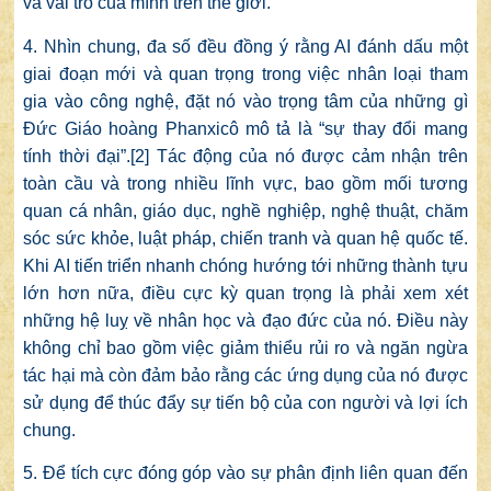
và vai trò của mình trên thế giới.
4. Nhìn chung, đa số đều đồng ý rằng AI đánh dấu một
giai đoạn mới và quan trọng trong việc nhân loại tham
gia vào công nghệ, đặt nó vào trọng tâm của những gì
Đức Giáo hoàng Phanxicô mô tả là “sự thay đổi mang
tính thời đại”.
[2]
Tác động của nó được cảm nhận trên
toàn cầu và trong nhiều lĩnh vực, bao gồm mối tương
quan cá nhân, giáo dục, nghề nghiệp, nghệ thuật, chăm
sóc sức khỏe, luật pháp, chiến tranh và quan hệ quốc tế.
Khi AI tiến triển nhanh chóng hướng tới những thành tựu
lớn hơn nữa, điều cực kỳ quan trọng là phải xem xét
những hệ luỵ về nhân học và đạo đức của nó. Điều này
không chỉ bao gồm việc giảm thiểu rủi ro và ngăn ngừa
tác hại mà còn đảm bảo rằng các ứng dụng của nó được
sử dụng để thúc đẩy sự tiến bộ của con người và lợi ích
chung.
5. Để tích cực đóng góp vào sự phân định liên quan đến