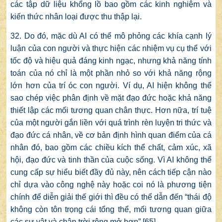
các tập dữ liệu khổng lồ bao gồm các kinh nghiệm và
kiến thức nhân loại được thu thập lại.
32. Do đó, mặc dù AI có thể mô phỏng các khía cạnh lý
luận của con người và thực hiện các nhiệm vụ cụ thể với
tốc độ và hiệu quả đáng kinh ngạc, nhưng khả năng tính
toán của nó chỉ là một phần nhỏ so với khả năng rộng
lớn hơn của trí óc con người. Ví dụ, AI hiện không thể
sao chép việc phân định về mặt đạo đức hoặc khả năng
thiết lập các mối tương quan chân thực. Hơn nữa, trí tuệ
của một người gắn liền với quá trình rèn luyện tri thức và
đạo đức cá nhân, về cơ bản định hình quan điểm của cá
nhân đó, bao gồm các chiều kích thể chất, cảm xúc, xã
hội, đạo đức và tinh thần của cuộc sống. Vì AI không thể
cung cấp sự hiểu biết đầy đủ này, nên cách tiếp cận nào
chỉ dựa vào công nghệ này hoặc coi nó là phương tiện
chính để diễn giải thế giới thì đều có thể dẫn đến “thái độ
không còn tôn trọng cái tổng thể, mối tương quan giữa
các sự vật và chân trời rộng mở hơn”.
[65]