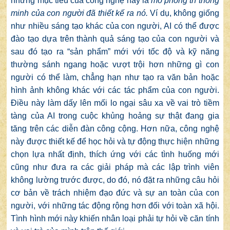
những mục tiêu của công nghệ này là
mô phỏng trí thông
minh của con người đã thiết kế ra nó.
Ví dụ, không giống
như nhiều sáng tạo khác của con người, AI có thể được
đào tạo dựa trên thành quả sáng tạo của con người và
sau đó tạo ra “sản phẩm” mới với tốc độ và kỹ năng
thường sánh ngang hoặc vượt trội hơn những gì con
người có thể làm, chẳng hạn như tạo ra văn bản hoặc
hình ảnh không khác với các tác phẩm của con người.
Điều này làm dấy lên mối lo ngại sâu xa về vai trò tiềm
tàng của AI trong cuộc khủng hoảng sự thật đang gia
tăng trên các diễn đàn công cộng. Hơn nữa, công nghệ
này được thiết kế để học hỏi và tự động thực hiện những
chọn lựa nhất định, thích ứng với các tình huống mới
cũng như đưa ra các giải pháp mà các lập trình viên
không lường trước được, do đó, nó đặt ra những câu hỏi
cơ bản về trách nhiệm đạo đức và sự an toàn của con
người, với những tác động rộng hơn đối với toàn xã hội.
Tình hình mới này khiến nhân loại phải tự hỏi về căn tính