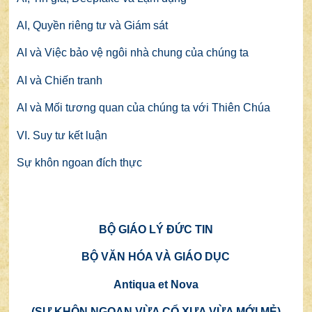
AI, Quyền riêng tư và Giám sát
AI và Việc bảo vệ ngôi nhà chung của chúng ta
AI và Chiến tranh
AI và Mối tương quan của chúng ta với Thiên Chúa
VI. Suy tư kết luận
Sự khôn ngoan đích thực
BỘ GIÁO LÝ ĐỨC TIN
BỘ VĂN HÓA VÀ GIÁO DỤC
Antiqua et Nova
(SỰ KHÔN NGOAN VỪA CỔ XƯA VỪA MỚI MẺ)