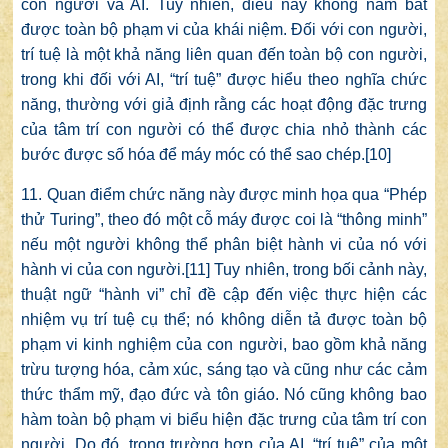
con người và AI. Tuy nhiên, điều này không nắm bắt
được toàn bộ phạm vi của khái niệm. Đối với con người,
trí tuệ là một khả năng liên quan đến toàn bộ con người,
trong khi đối với AI, “trí tuệ” được hiểu theo nghĩa chức
năng, thường với giả định rằng các hoạt động đặc trưng
của tâm trí con người có thể được chia nhỏ thành các
bước được số hóa để máy móc có thể sao chép.
[10]
11. Quan điểm chức năng này được minh họa qua “Phép
thử Turing”, theo đó một cỗ máy được coi là “thông minh”
nếu một người không thể phân biệt hành vi của nó với
hành vi của con người.
[11]
Tuy nhiên, trong bối cảnh này,
thuật ngữ “hành vi” chỉ đề cập đến việc thực hiện các
nhiệm vụ trí tuệ cụ thể; nó không diễn tả được toàn bộ
phạm vi kinh nghiệm của con người, bao gồm khả năng
trừu tượng hóa, cảm xúc, sáng tạo và cũng như các cảm
thức thẩm mỹ, đạo đức và tôn giáo. Nó cũng không bao
hàm toàn bộ phạm vi biểu hiện đặc trưng của tâm trí con
người. Do đó, trong trường hợp của AI, “trí tuệ” của một