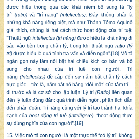
được hiểu thông qua các khái niệm bổ sung là “lý
trí”
(ratio)
và “trí năng”
(intellectus)
. Đây không phải là
những khả năng riêng biệt, mà như Thánh Tôma Aquinô
giải thích, chúng là hai cách thức hoạt động của trí tuệ:
“Thuật ngữ
intellectus
(trí năng)
được hiểu là khả năng đi
sâu vào bên trong chân lý, trong khi thuật ngữ
ratio
(lý
trí)
được hiểu là quá trình tra vấn và diễn ngôn”.
[18]
Mô tả
ngắn gọn này làm nổi bật hai chiều kích cơ bản và bổ
sung cho nhau của trí tuệ con người. Trí
năng
(Intellectus)
đề cập đến sự nắm bắt chân lý cách
trực giác – tức là, nắm bắt nó bằng “đôi mắt” của tâm trí –
đi trước và là cơ sở cho lập luận. Lý trí
(Ratio)
liên quan
đến lý luận đúng đắn: quá trình diễn ngôn, phân tích dẫn
đến phán đoán. Trí năng cùng với lý trí tạo thành hai khía
cạnh của
hoạt động trí tuệ
(intelligere)
, “hoạt động thực
sự đúng nghĩa của con người”.
[19]
15. Việc mô tả con người là một thực thể “có lý trí” không