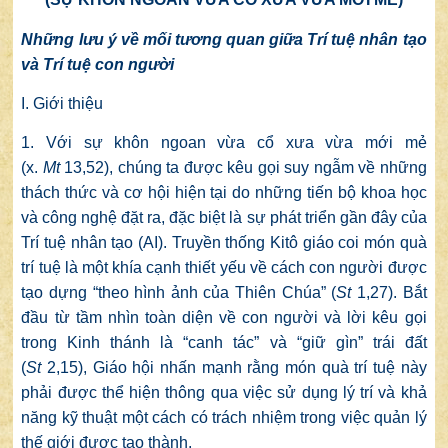
Những lưu ý về mối tương quan giữa
Trí tuệ nhân tạo
và Trí tuệ con người
I. Giới thiệu
1. Với sự khôn ngoan vừa cổ xưa vừa mới mẻ
(x.
Mt
13,52), chúng ta được kêu gọi suy ngẫm về những
thách thức và cơ hội hiện tại do những tiến bộ khoa học
và công nghệ đặt ra, đặc biệt là sự phát triển gần đây của
Trí tuệ nhân tạo (AI). Truyền thống Kitô giáo coi món quà
trí tuệ là một khía cạnh thiết yếu về cách con người được
tạo dựng “theo hình ảnh của Thiên Chúa” (
St
1,27). Bắt
đầu từ tầm nhìn toàn diện về con người và lời kêu gọi
trong Kinh thánh là “canh tác” và “giữ gìn” trái đất
(
St
2,15), Giáo hội nhấn mạnh rằng món quà trí tuệ này
phải được thể hiện thông qua việc sử dụng lý trí và khả
năng kỹ thuật một cách có trách nhiệm trong việc quản lý
thế giới được tạo thành.