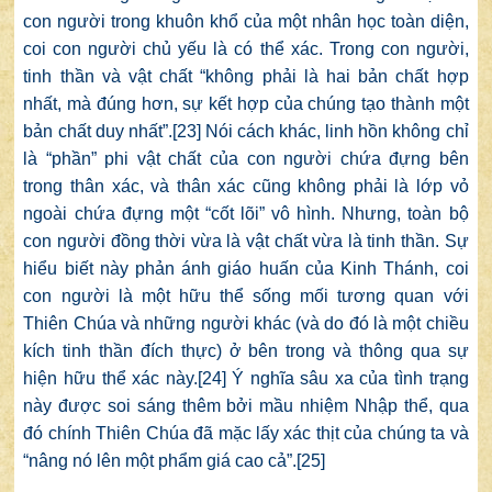
con người trong khuôn khổ của một nhân học toàn diện,
coi con người chủ yếu là có thể xác. Trong con người,
tinh thần và vật chất “không phải là hai bản chất hợp
nhất, mà đúng hơn, sự kết hợp của chúng tạo thành một
bản chất duy nhất”.
[23]
Nói cách khác, linh hồn không chỉ
là “phần” phi vật chất của con người chứa đựng bên
trong thân xác, và thân xác cũng không phải là lớp vỏ
ngoài chứa đựng một “cốt lõi” vô hình. Nhưng, toàn bộ
con người đồng thời vừa là vật chất vừa là tinh thần. Sự
hiểu biết này phản ánh giáo huấn của Kinh Thánh, coi
con người là một hữu thể sống mối tương quan với
Thiên Chúa và những người khác (và do đó là một chiều
kích tinh thần đích thực) ở bên trong và thông qua sự
hiện hữu thể xác này.
[24]
Ý nghĩa sâu xa của tình trạng
này được soi sáng thêm bởi mầu nhiệm Nhập thể, qua
đó chính Thiên Chúa đã mặc lấy xác thịt của chúng ta và
“nâng nó lên một phẩm giá cao cả”.
[25]