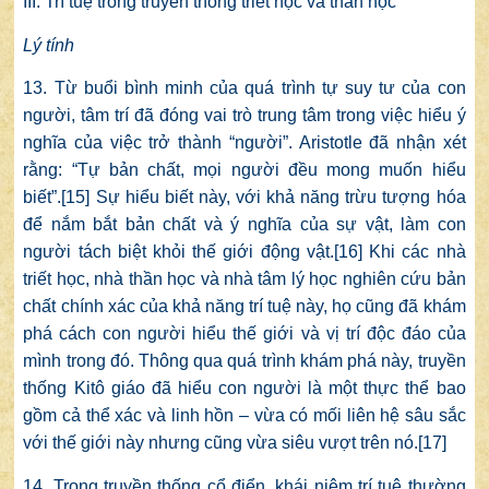
III. Trí tuệ trong truyền thống triết học và thần học
Lý tính
13. Từ buổi bình minh của quá trình tự suy tư của con
người, tâm trí đã đóng vai trò trung tâm trong việc hiểu ý
nghĩa của việc trở thành “người”. Aristotle đã nhận xét
rằng: “Tự bản chất, mọi người đều mong muốn hiểu
biết”.
[15]
Sự hiểu biết này, với khả năng trừu tượng hóa
để nắm bắt bản chất và ý nghĩa của sự vật, làm con
người tách biệt khỏi thế giới động vật.
[16]
Khi các nhà
triết học, nhà thần học và nhà tâm lý học nghiên cứu bản
chất chính xác của khả năng trí tuệ này, họ cũng đã khám
phá cách con người hiểu thế giới và vị trí độc đáo của
mình trong đó. Thông qua quá trình khám phá này, truyền
thống Kitô giáo đã hiểu con người là một thực thể bao
gồm cả thể xác và linh hồn – vừa có mối liên hệ sâu sắc
với thế giới này nhưng cũng vừa siêu vượt trên nó.
[17]
14. Trong truyền thống cổ điển, khái niệm trí tuệ thường