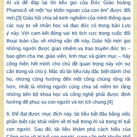
AI và để đáp lại lời kêu gọi của Đức Giáo hoàng
Phanxicô về một “sự khôn ngoan của con tim” được đổi
mới,
[3]
Giáo hội chia sẻ kinh nghiệm của mình thông qua
các suy tư về nhân học và đạo đức có trong bản
Lưu
ý
này. Với cam kết đóng vai trò tích cực trong cuộc đối
thoại toàn cầu về những vấn đề này, Giáo hội mời gọi
những người được giao nhiệm vụ trao truyền đức tin –
bao gồm cha mẹ, giáo viên, linh mục và giám mục – hãy
cống hiến hết mình cho chủ đề quan trọng này với sự
cẩn trọng và chú ý. Mặc dù tài liệu này đặc biệt dành cho
họ, nhưng cũng hướng đến một công chúng rộng rãi
hơn, nhất là những người cùng chia sẻ niềm tin rằng
những tiến bộ khoa học và công nghệ phải được định
hướng để phục vụ con người và lợi ích chung.
[4]
6. Để đạt được mục đích này, tài liệu bắt đầu bằng việc
phân biệt các khái niệm về trí tuệ trong AI và trong trí tuệ
con người. Sau đó, tài liệu khám phá cách hiểu của
Công giáo về trí tuệ con người, cung cấp một khuôn khổ