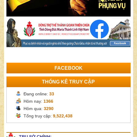
FACEBOOK
THỐNG KÊ TRUY CẬP
Đang online:
33
Hôm nay:
1366
Hôm qua:
3290
Tổng truy cập:
9,522,438
TRỤ SỞ CHÍNH: