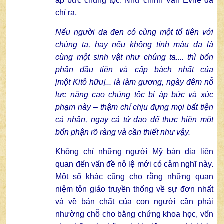
áp bức chủng tộc. Như chính Van Evrie đã
chỉ ra,
Nếu người da đen có cùng một tổ tiên với
chúng ta, hay nếu không tính màu da là
cùng một sinh vật như chúng ta.... thì bổn
phận đầu tiên và cấp bách nhất của
[một Kitô hữu]... là làm gương, ngày đêm nỗ
lực nâng cao chủng tộc bị áp bức và xúc
phạm này – thậm chí chịu đựng mọi bất tiện
cá nhân, ngay cả tử đạo để thực hiện một
bổn phận rõ ràng và cần thiết như vậy.
Không chỉ những người Mỹ bản địa liên
quan đến vấn đề nô lệ mới có cảm nghĩ này.
Một số khác cũng cho rằng những quan
niệm tôn giáo truyền thống về sự đơn nhất
và về bản chất của con người cần phải
nhường chỗ cho bằng chứng khoa học, vốn