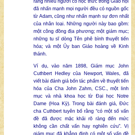
rằng nhiều người có học thức trong Giáo hội
đã nhấn mạnh mọi người đều có nguồn gốc
từ Adam, cũng như nhấn mạnh sự đơn nhất
của nhân loại. Những người này bao gồm:
một công đồng địa phương; một giám mục;
những tu sĩ dòng Tên phê bình thuyết tiến
hóa; và một Ủy ban Giáo hoàng về Kinh
thánh.
Ví dụ, vào năm 1898, Giám mục John
Cuthbert Hedley của Newport, Wales, đã
viết bài đánh giá bốn tác phẩm về thuyết tiến
hóa của Cha John Zahm, CSC., một linh
mục và nhà khoa học từ Đại học Notre
Dame (Hoa Kỳ). Trong bài đánh giá, Đức
cha Cuthbert tuyên bố rằng “có một số vấn
đề đã được mặc khải rõ ràng đến mức
không cần chất vấn hay nghiên cứu”. Vị
giám mục đã khẳng định có một số vấn đề