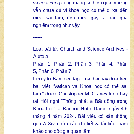
và
cuối cùng
cũng mang lại hiệu quả, nhưng
vẫn chưa đủ vì khoa học có thể đi xa đến
mức sai lầm, đến mức gây ra hậu quả
nghiêm trọng như vậy.
------
Loạt bài từ:
Church and Science Archives -
Aleteia
Phần 1
,
Phần 2
,
Phần 3
,
Phần 4
,
Phần
5
,
Phần 6
,
Phần 7
Lưu ý từ Ban biên tập: Loạt bài này dựa trên
bài viết “Vatican và Khoa học có thể sai
lầm,” được Christopher M. Graney trình bày
tại Hội nghị
“Thống nhất & Bất đồng trong
Khoa học”
tại Đại học Notre Dame, ngày 4-6
tháng 4 năm 2024. Bài viết, có sẵn thông
qua
ArXiv
, chứa các chi tiết và tài liệu tham
khảo cho độc giả quan tâm.