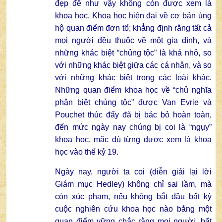
đẹp đẽ như vậy không còn được xem là
khoa học. Khoa học hiện đại về cơ bản ủng
hộ quan điểm đơn tổ; khẳng định rằng tất cả
mọi người đều thuộc về một gia đình, và
những khác biệt “chủng tộc” là khá nhỏ, so
với những khác biệt giữa các cá nhân, và so
với những khác biệt trong các loài khác.
Những quan điểm khoa học về “chủ nghĩa
phân biệt chủng tộc” được Van Evrie và
Pouchet thúc đẩy đã bị bác bỏ hoàn toàn,
đến mức ngày nay chúng bị coi là “ngụy”
khoa học, mặc dù từng được xem là khoa
học vào thế kỷ 19.
Ngày nay, người ta coi (diễn giải lại lời
Giám mục Hedley) không chỉ sai lầm, mà
còn xúc phạm, nếu không bắt đầu bất kỳ
cuộc nghiên cứu khoa học nào bằng một
quan điểm vững chắc rằng mọi người, bất