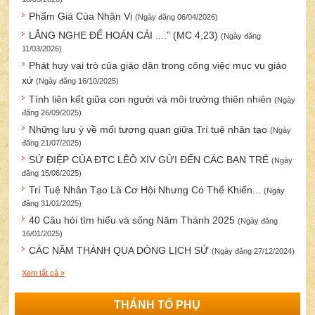
Phẩm Giá Của Nhân Vị
(Ngày đăng 06/04/2026)
LẮNG NGHE ĐỂ HOÁN CẢI ....” (MC 4,23)
(Ngày đăng
11/03/2026)
Phát huy vai trò của giáo dân trong công việc mục vụ giáo
xứ
(Ngày đăng 16/10/2025)
Tính liên kết giữa con người và môi trường thiên nhiên
(Ngày
đăng 26/09/2025)
Những lưu ý về mối tương quan giữa Trí tuệ nhân tạo
(Ngày
đăng 21/07/2025)
SỨ ĐIỆP CỦA ĐTC LÊÔ XIV GỬI ĐẾN CÁC BẠN TRẺ
(Ngày
đăng 15/06/2025)
Trí Tuệ Nhân Tạo Là Cơ Hội Nhưng Có Thể Khiến...
(Ngày
đăng 31/01/2025)
40 Câu hỏi tìm hiểu và sống Năm Thánh 2025
(Ngày đăng
16/01/2025)
CÁC NĂM THÁNH QUA DÒNG LỊCH SỬ
(Ngày đăng 27/12/2024)
Xem tất cả »
THÁNH TỔ PHỤ