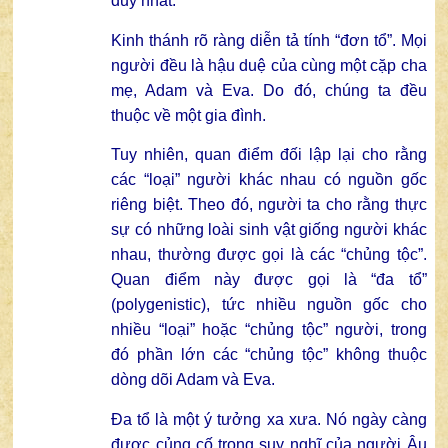
duy nhất.
Kinh thánh rõ ràng diễn tả tính “đơn tổ”. Mọi
người đều là hậu duệ của cùng một cặp cha
mẹ, Adam và Eva. Do đó, chúng ta đều
thuộc về một gia đình.
Tuy nhiên, quan điểm đối lập lại cho rằng
các “loại” người khác nhau có nguồn gốc
riêng biệt. Theo đó, người ta cho rằng thực
sự có những loài sinh vật giống người khác
nhau, thường được gọi là các “chủng tộc”.
Quan điểm này được gọi là “đa tổ”
(polygenistic), tức nhiều nguồn gốc cho
nhiều “loại” hoặc “chủng tộc” người, trong
đó phần lớn các “chủng tộc” không thuộc
dòng dõi Adam và Eva.
Đa tổ là một ý tưởng xa xưa. Nó ngày càng
được củng cố trong suy nghĩ của người Âu