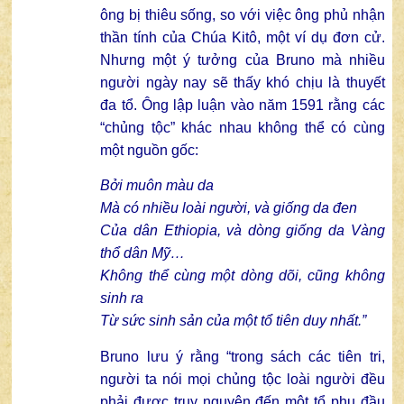
ông bị thiêu sống, so với việc ông phủ nhận
thần tính của Chúa Kitô, một ví dụ đơn cử.
Nhưng một ý tưởng của Bruno mà nhiều
người ngày nay sẽ thấy khó chịu là thuyết
đa tổ. Ông lập luận vào năm 1591 rằng các
“chủng tộc” khác nhau không thể có cùng
một nguồn gốc:
Bởi muôn màu da
Mà có nhiều loài người, và giống da đen
Của dân Ethiopia, và dòng giống da Vàng
thổ dân Mỹ…
Không thể cùng một dòng dõi, cũng không
sinh ra
Từ sức sinh sản của một tổ tiên duy nhất.”
Bruno lưu ý rằng “trong sách các tiên tri,
người ta nói mọi chủng tộc loài người đều
phải được truy nguyên đến một tổ phụ đầu