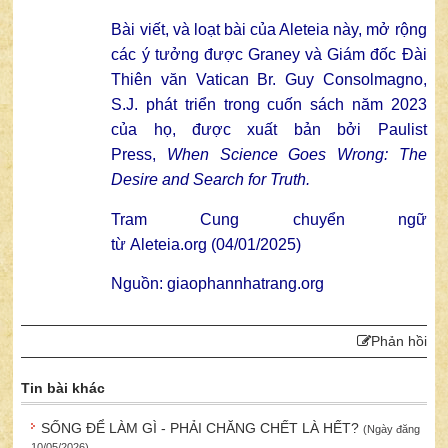
Bài viết, và loạt bài của Aleteia này, mở rộng
các ý tưởng được Graney và Giám đốc Đài
Thiên văn Vatican Br. Guy Consolmagno,
S.J. phát triển trong cuốn sách năm 2023
của họ, được xuất bản bởi Paulist
Press,
When Science Goes Wrong: The
Desire and Search for Truth.
Tram Cung chuyển ngữ
từ
Aleteia.org
(04/01/2025)
Nguồn:
giaophannhatrang.org
Phản hồi
Tin bài khác
SỐNG ĐỂ LÀM GÌ - PHẢI CHĂNG CHẾT LÀ HẾT?
(Ngày đăng
10/05/2026)