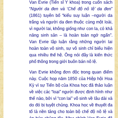
Van Evrie (Tiến sĩ Y khoa) trong cuốn sách
“
Người da đen và ‘Chế độ nô lệ’ da đen
”
(1861) tuyên bố “kiểu suy luận –người da
trắng và người da đen thuộc cùng một loài,
vì người lai, không giống như con la, có khả
năng sinh sản – là hoàn toàn ngớ ngẩn”.
Van Evrie lập luận rằng những người lai
hoàn toàn vô sinh, sự vô sinh chỉ biểu hiện
qua nhiều thế hệ. Ông nói đây là kiến thức
phổ thông trong giới buôn bán nô lệ.
Van Evrie không đơn độc trong quan điểm
này. Cuộc họp năm 1850 của Hiệp hội Hoa
Kỳ vì sự Tiến bộ của Khoa học đã thảo luận
về việc các “loại” người được định hình như
thế nào, bởi vì “con lai” vô sinh về lâu dài và
do đó bị tuyệt chủng. Khoa học về thuyết đa
tổ là nền tảng cho toàn bộ chế độ nô lệ và