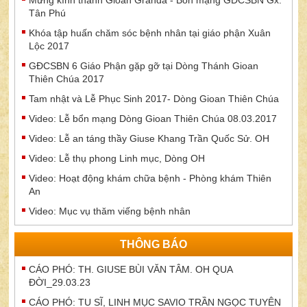
Mừng kính thánh Gioan Granda - Bổn mạng GĐCSBN Gx.
Tân Phú
Khóa tập huấn chăm sóc bệnh nhân tại giáo phận Xuân
Lộc 2017
GĐCSBN 6 Giáo Phận gặp gỡ tại Dòng Thánh Gioan
Thiên Chúa 2017
Tam nhật và Lễ Phục Sinh 2017- Dòng Gioan Thiên Chúa
Video: Lễ bổn mạng Dòng Gioan Thiên Chúa 08.03.2017
Video: Lễ an táng thầy Giuse Khang Trần Quốc Sử. OH
Video: Lễ thụ phong Linh mục, Dòng OH
Video: Hoạt động khám chữa bệnh - Phòng khám Thiên
An
Video: Mục vụ thăm viếng bệnh nhân
THÔNG BÁO
CÁO PHÓ: TH. GIUSE BÙI VĂN TÂM. OH QUA
ĐỜI_29.03.23
CÁO PHÓ: TU SĨ, LINH MỤC SAVIO TRẦN NGỌC TUYÊN