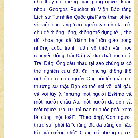
cho thấy có những loài giống người khác
nhau. Georges Pouchet từ Viện Bảo tàng
Lịch sử Tự nhiên Quốc gia Paris than phiền
về việc cho rằng ‘con người vẫn còn là một
chủ đề thiêng liêng, không thể đụng tới’, cho
dù khoa học đã ‘đánh bại’ tôn giáo trong
những cuộc tranh luận về thiên văn học
(chuyển động Trái Đất) và địa chất học (tuổi
Trái Đất). Ông càu nhàu tại sao chúng ta có
thể nghiên cứu đất đá, nhưng không thể
nghiên cứu con người. Ông nói tôn giáo coi
thường sự thật. Bạn có thể nói về loài gấu
và voi tùy ý, “nhưng một người Eskimo và
một người châu Âu, một người da đen và
một người Ba Tư, thì bạn bị buộc phải xem
là cùng một loài”. [Theo ông],“Con người
thực sự” phải là “chủng tộc da trắng có não
lớn và miệng nhỏ”. Cũng có những người