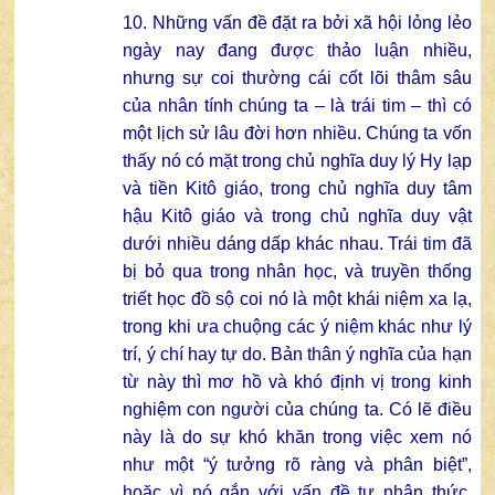
10. Những vấn đề đặt ra bởi xã hội lỏng lẻo
ngày nay đang được thảo luận nhiều,
nhưng sự coi thường cái cốt lõi thâm sâu
của nhân tính chúng ta – là trái tim – thì có
một lịch sử lâu đời hơn nhiều. Chúng ta vốn
thấy nó có mặt trong chủ nghĩa duy lý Hy lạp
và tiền Kitô giáo, trong chủ nghĩa duy tâm
hậu Kitô giáo và trong chủ nghĩa duy vật
dưới nhiều dáng dấp khác nhau. Trái tim đã
bị bỏ qua trong nhân học, và truyền thống
triết học đồ sộ coi nó là một khái niệm xa lạ,
trong khi ưa chuộng các ý niệm khác như lý
trí, ý chí hay tự do. Bản thân ý nghĩa của hạn
từ này thì mơ hồ và khó định vị trong kinh
nghiệm con người của chúng ta. Có lẽ điều
này là do sự khó khăn trong việc xem nó
như một “ý tưởng rõ ràng và phân biệt”,
hoặc vì nó gắn với vấn đề tự nhận thức,