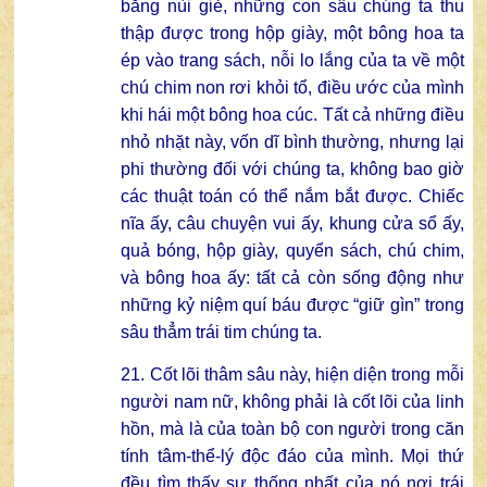
bằng nùi giẻ, những con sâu chúng ta thu
thập được trong hộp giày, một bông hoa ta
ép vào trang sách, nỗi lo lắng của ta về một
chú chim non rơi khỏi tổ, điều ước của mình
khi hái một bông hoa cúc. Tất cả những điều
nhỏ nhặt này, vốn dĩ bình thường, nhưng lại
phi thường đối với chúng ta, không bao giờ
các thuật toán có thể nắm bắt được. Chiếc
nĩa ấy, câu chuyện vui ấy, khung cửa sổ ấy,
quả bóng, hộp giày, quyển sách, chú chim,
và bông hoa ấy: tất cả còn sống động như
những kỷ niệm quí báu được “giữ gìn” trong
sâu thẳm trái tim chúng ta.
21. Cốt lõi thâm sâu này, hiện diện trong mỗi
người nam nữ, không phải là cốt lõi của linh
hồn, mà là của toàn bộ con người trong căn
tính tâm-thể-lý độc đáo của mình. Mọi thứ
đều tìm thấy sự thống nhất của nó nơi trái