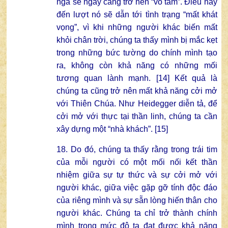
ngã sẽ ngày càng trở nên “vô tâm”. Điều này
đến lượt nó sẽ dẫn tới tình trạng “mất khát
vọng”, vì khi những người khác biến mất
khỏi chân trời, chúng ta thấy mình bị mắc kẹt
trong những bức tường do chính mình tạo
ra, không còn khả năng có những mối
tương quan lành mạnh. [14] Kết quả là
chúng ta cũng trở nên mất khả năng cởi mở
với Thiên Chúa. Như Heidegger diễn tả, để
cởi mở với thực tại thần linh, chúng ta cần
xây dựng một “nhà khách”. [15]
18. Do đó, chúng ta thấy rằng trong trái tim
của mỗi người có một mối nối kết thần
nhiệm giữa sự tự thức và sự cởi mở với
người khác, giữa việc gặp gỡ tính độc đáo
của riêng mình và sự sẵn lòng hiến thân cho
người khác. Chúng ta chỉ trở thành chính
mình trong mức độ ta đạt được khả năng