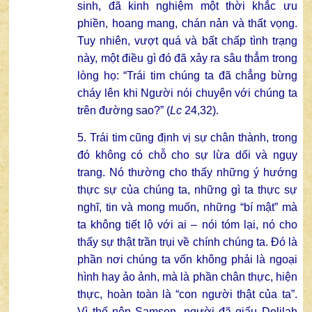
sinh, đã kinh nghiệm một thời khắc ưu
phiền, hoang mang, chán nản và thất vọng.
Tuy nhiên, vượt quá và bất chấp tình trạng
này, một điều gì đó đã xảy ra sâu thẳm trong
lòng họ: “Trái tim chúng ta đã chẳng bừng
cháy lên khi Người nói chuyện với chúng ta
trên đường sao?” (
Lc
24,32).
5. Trái tim cũng định vị sự chân thành, trong
đó không có chỗ cho sự lừa dối và ngụy
trang. Nó thường cho thấy những ý hướng
thực sự của chúng ta, những gì ta thực sự
nghĩ, tin và mong muốn, những “bí mật” mà
ta không tiết lộ với ai – nói tóm lại, nó cho
thấy sự thật trần trụi về chính chúng ta. Đó là
phần nơi chúng ta vốn không phải là ngoại
hình hay ảo ảnh, mà là phần chân thực, hiện
thực, hoàn toàn là “con người thật của ta”.
Vì thế nên Samson, người đã giấu Delilah