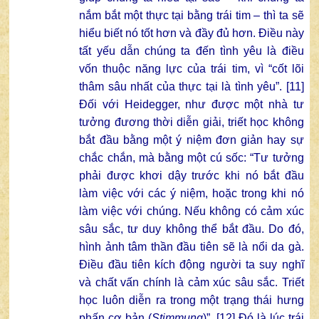
nắm bắt một thực tại bằng trái tim – thì ta sẽ
hiểu biết nó tốt hơn và đầy đủ hơn. Điều này
tất yếu dẫn chúng ta đến tình yêu là điều
vốn thuộc năng lực của trái tim, vì “cốt lõi
thâm sâu nhất của thực tại là tình yêu”. [11]
Đối với Heidegger, như được một nhà tư
tưởng đương thời diễn giải, triết học không
bắt đầu bằng một ý niệm đơn giản hay sự
chắc chắn, mà bằng một cú sốc: “Tư tưởng
phải được khơi dậy trước khi nó bắt đầu
làm việc với các ý niệm, hoặc trong khi nó
làm việc với chúng. Nếu không có cảm xúc
sâu sắc, tư duy không thể bắt đầu. Do đó,
hình ảnh tâm thần đầu tiên sẽ là nổi da gà.
Điều đầu tiên kích động người ta suy nghĩ
và chất vấn chính là cảm xúc sâu sắc. Triết
học luôn diễn ra trong một trạng thái hưng
phấn cơ bản (
Stimmung
)”. [12] Đó là lúc trái