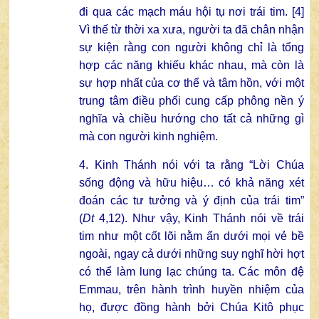
đi qua các mạch máu hội tụ nơi trái tim. [4]
Vì thế từ thời xa xưa, người ta đã chân nhận
sự kiện rằng con người không chỉ là tổng
hợp các năng khiếu khác nhau, mà còn là
sự hợp nhất của cơ thể và tâm hồn, với một
trung tâm điều phối cung cấp phông nền ý
nghĩa và chiều hướng cho tất cả những gì
mà con người kinh nghiệm.
4. Kinh Thánh nói với ta rằng “Lời Chúa
sống động và hữu hiệu… có khả năng xét
đoán các tư tưởng và ý định của trái tim”
(
Dt
4,12). Như vậy, Kinh Thánh nói về trái
tim như một cốt lõi nằm ẩn dưới mọi vẻ bề
ngoài, ngay cả dưới những suy nghĩ hời hợt
có thể làm lung lạc chúng ta. Các môn đệ
Emmau, trên hành trình huyền nhiệm của
họ, được đồng hành bởi Chúa Kitô phục