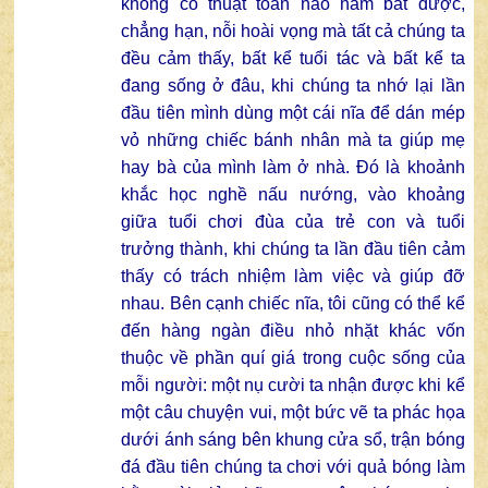
không có thuật toán nào nắm bắt được,
chẳng hạn, nỗi hoài vọng mà tất cả chúng ta
đều cảm thấy, bất kể tuổi tác và bất kể ta
đang sống ở đâu, khi chúng ta nhớ lại lần
đầu tiên mình dùng một cái nĩa để dán mép
vỏ những chiếc bánh nhân mà ta giúp mẹ
hay bà của mình làm ở nhà. Đó là khoảnh
khắc học nghề nấu nướng, vào khoảng
giữa tuổi chơi đùa của trẻ con và tuổi
trưởng thành, khi chúng ta lần đầu tiên cảm
thấy có trách nhiệm làm việc và giúp đỡ
nhau. Bên cạnh chiếc nĩa, tôi cũng có thể kể
đến hàng ngàn điều nhỏ nhặt khác vốn
thuộc về phần quí giá trong cuộc sống của
mỗi người: một nụ cười ta nhận được khi kể
một câu chuyện vui, một bức vẽ ta phác họa
dưới ánh sáng bên khung cửa sổ, trận bóng
đá đầu tiên chúng ta chơi với quả bóng làm