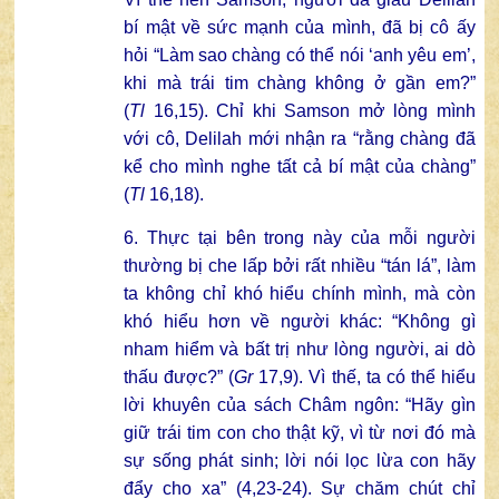
bí mật về sức mạnh của mình, đã bị cô ấy
hỏi “Làm sao chàng có thể nói ‘anh yêu em’,
khi mà trái tim chàng không ở gần em?”
(
Tl
16,15). Chỉ khi Samson mở lòng mình
với cô, Delilah mới nhận ra “rằng chàng đã
kể cho mình nghe tất cả bí mật của chàng”
(
Tl
16,18).
6. Thực tại bên trong này của mỗi người
thường bị che lấp bởi rất nhiều “tán lá”, làm
ta không chỉ khó hiểu chính mình, mà còn
khó hiểu hơn về người khác: “Không gì
nham hiểm và bất trị như lòng người, ai dò
thấu được?” (
Gr
17,9). Vì thế, ta có thể hiểu
lời khuyên của sách Châm ngôn: “Hãy gìn
giữ trái tim con cho thật kỹ, vì từ nơi đó mà
sự sống phát sinh; lời nói lọc lừa con hãy
đẩy cho xa” (4,23-24). Sự chăm chút chỉ