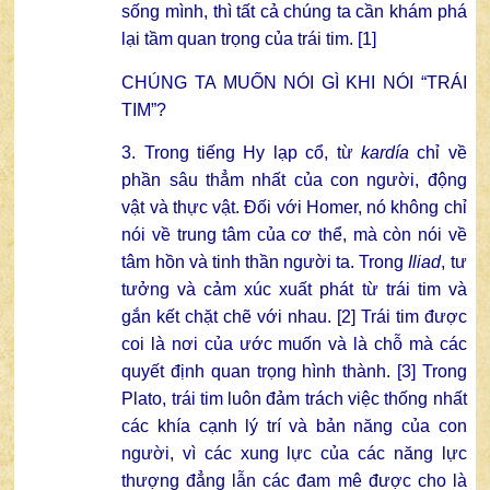
sống mình, thì tất cả chúng ta cần khám phá
lại tầm quan trọng của trái tim. [1]
CHÚNG TA MUỐN NÓI GÌ KHI NÓI “TRÁI
TIM”?
3. Trong tiếng Hy lạp cổ, từ
kardía
chỉ về
phần sâu thẳm nhất của con người, động
vật và thực vật. Đối với Homer, nó không chỉ
nói về trung tâm của cơ thể, mà còn nói về
tâm hồn và tinh thần người ta. Trong
Iliad
, tư
tưởng và cảm xúc xuất phát từ trái tim và
gắn kết chặt chẽ với nhau. [2] Trái tim được
coi là nơi của ước muốn và là chỗ mà các
quyết định quan trọng hình thành. [3] Trong
Plato, trái tim luôn đảm trách việc thống nhất
các khía cạnh lý trí và bản năng của con
người, vì các xung lực của các năng lực
thượng đẳng lẫn các đam mê được cho là