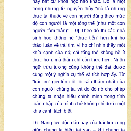
hay bất cứ khoa học nào khác. Đó là một
trong những từ nguyên thủy “mô tả những
thực tại thuộc về con người đúng theo mức
độ con người là một tổng thể (như một con
người tâm-thân)”. [10] Theo đó thì các nhà
sinh học không hề “thực tiễn” hơn khi họ
thảo luận về trái tim, vì họ chỉ nhìn thấy một
khía cạnh của nó; cái tổng thể không hề ít
thực hơn, mà thậm chí còn thực hơn. Ngôn
ngữ trừu tượng cũng không thể đạt được
cùng một ý nghĩa cụ thể và tích hợp ấy. Từ
“trái tim” gợi lên cốt lõi sâu thẳm nhất của
con người chúng ta, và do đó nó cho phép
chúng ta nhận hiểu chính mình trong tính
toàn nhập của mình chứ không chỉ dưới một
khía cạnh tách biệt.
16. Năng lực độc đáo này của trái tim cũng
giúp chúng ta hiểu tại sao – khi chúng ta