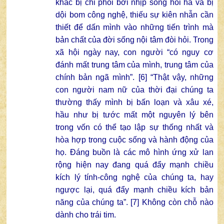
khác bị chi phối bởi nhịp sống hối hả và bị
dội bom công nghệ, thiếu sự kiên nhẫn cần
thiết để dấn mình vào những tiến trình mà
bản chất của đời sống nội tâm đòi hỏi. Trong
xã hội ngày nay, con người “có nguy cơ
đánh mất trung tâm của mình, trung tâm của
chính bản ngã mình”. [6] “Thật vậy, những
con người nam nữ của thời đại chúng ta
thường thấy mình bị bấn loạn và xâu xé,
hầu như bị tước mất một nguyên lý bên
trong vốn có thể tạo lập sự thống nhất và
hòa hợp trong cuộc sống và hành động của
họ. Đáng buồn là các mô hình ứng xử lan
rộng hiện nay đang quá đẩy mạnh chiều
kích lý tính-công nghệ của chúng ta, hay
ngược lại, quá đẩy mạnh chiều kích bản
năng của chúng ta”. [7] Không còn chỗ nào
dành cho trái tim.