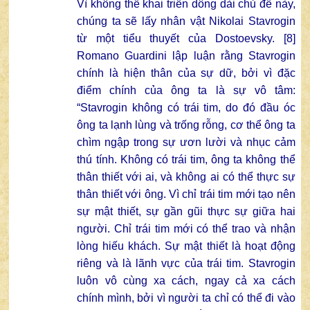
Vì không thể khai triển dông dài chủ đề này,
chúng ta sẽ lấy nhân vật Nikolai Stavrogin
từ một tiểu thuyết của Dostoevsky. [8]
Romano Guardini lập luận rằng Stavrogin
chính là hiện thân của sự dữ, bởi vì đặc
điểm chính của ông ta là sự vô tâm:
“Stavrogin không có trái tim, do đó đầu óc
ông ta lạnh lùng và trống rỗng, cơ thể ông ta
chìm ngập trong sự ươn lười và nhục cảm
thú tính. Không có trái tim, ông ta không thể
thân thiết với ai, và không ai có thể thực sự
thân thiết với ông. Vì chỉ trái tim mới tạo nên
sự mật thiết, sự gần gũi thực sự giữa hai
người. Chỉ trái tim mới có thể trao và nhận
lòng hiếu khách. Sự mật thiết là hoạt động
riêng và là lãnh vực của trái tim. Stavrogin
luôn vô cùng xa cách, ngay cả xa cách
chính mình, bởi vì người ta chỉ có thể đi vào