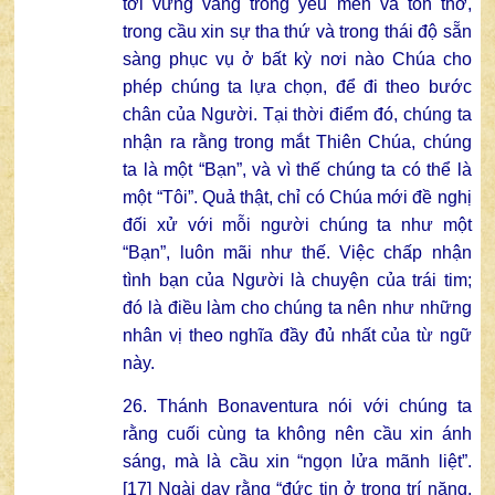
tới vững vàng trong yêu mến và tôn thờ,
trong cầu xin sự tha thứ và trong thái độ sẵn
sàng phục vụ ở bất kỳ nơi nào Chúa cho
phép chúng ta lựa chọn, để đi theo bước
chân của Người. Tại thời điểm đó, chúng ta
nhận ra rằng trong mắt Thiên Chúa, chúng
ta là một “Bạn”, và vì thế chúng ta có thể là
một “Tôi”. Quả thật, chỉ có Chúa mới đề nghị
đối xử với mỗi người chúng ta như một
“Bạn”, luôn mãi như thế. Việc chấp nhận
tình bạn của Người là chuyện của trái tim;
đó là điều làm cho chúng ta nên như những
nhân vị theo nghĩa đầy đủ nhất của từ ngữ
này.
26. Thánh Bonaventura nói với chúng ta
rằng cuối cùng ta không nên cầu xin ánh
sáng, mà là cầu xin “ngọn lửa mãnh liệt”.
[17] Ngài dạy rằng “đức tin ở trong trí năng,