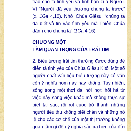
trao cho ta tình yêu và tình bạn của Người.
Vì “Người đã yêu thương chúng ta trước”
(x.
1Ga
4,10). Nhờ Chúa Giêsu, “chúng ta
đã biết và tin vào tình yêu mà Thiên Chúa
dành cho chúng ta” (
1Ga
4,16).
CHƯƠNG MỘT
TẦM QUAN TRỌNG CỦA TRÁI TIM
2. Biểu tượng trái tim thường được dùng để
diễn tả tình yêu của Chúa Giêsu Kitô. Một số
người chất vấn liệu biểu tượng này có vẫn
còn ý nghĩa hôm nay hay không. Tuy nhiên,
sống trong một thời đại hời hợt, hối hả từ
việc này sang việc khác mà không thực sự
biết tại sao, rồi rốt cuộc trở thành những
người tiêu thụ không biết chán và những nô
lệ cho các cơ chế của một thị trường không
quan tâm gì đến ý nghĩa sâu xa hơn của đời