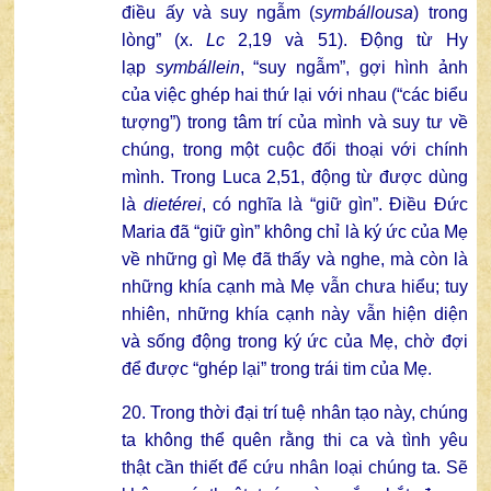
điều ấy và suy ngẫm (
symbállousa
) trong
lòng” (x.
Lc
2,19 và 51). Động từ Hy
lạp
symbállein
, “suy ngẫm”, gợi hình ảnh
của việc ghép hai thứ lại với nhau (“các biểu
tượng”) trong tâm trí của mình và suy tư về
chúng, trong một cuộc đối thoại với chính
mình. Trong Luca 2,51, động từ được dùng
là
dietérei
, có nghĩa là “giữ gìn”. Điều Đức
Maria đã “giữ gìn” không chỉ là ký ức của Mẹ
về những gì Mẹ đã thấy và nghe, mà còn là
những khía cạnh mà Mẹ vẫn chưa hiểu; tuy
nhiên, những khía cạnh này vẫn hiện diện
và sống động trong ký ức của Mẹ, chờ đợi
để được “ghép lại” trong trái tim của Mẹ.
20. Trong thời đại trí tuệ nhân tạo này, chúng
ta không thể quên rằng thi ca và tình yêu
thật cần thiết để cứu nhân loại chúng ta. Sẽ