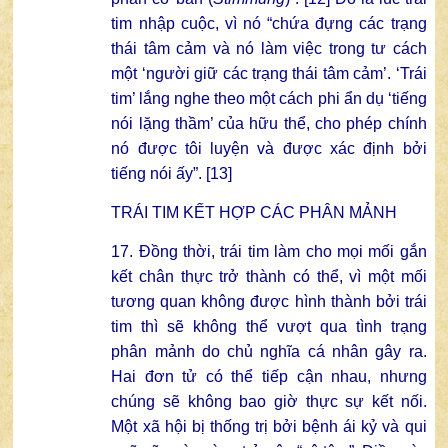
tim nhập cuộc, vì nó “chứa đựng các trạng
thái tâm cảm và nó làm việc trong tư cách
một ‘người giữ các trạng thái tâm cảm’. ‘Trái
tim’ lắng nghe theo một cách phi ẩn dụ ‘tiếng
nói lặng thầm’ của hữu thể, cho phép chính
nó được tôi luyện và được xác định bởi
tiếng nói ấy”. [13]
TRÁI TIM KẾT HỢP CÁC PHÂN MẢNH
17. Đồng thời, trái tim làm cho mọi mối gắn
kết chân thực trở thành có thể, vì một mối
tương quan không được hình thành bởi trái
tim thì sẽ không thể vượt qua tình trạng
phân mảnh do chủ nghĩa cá nhân gây ra.
Hai đơn tử có thể tiếp cận nhau, nhưng
chúng sẽ không bao giờ thực sự kết nối.
Một xã hội bị thống trị bởi bệnh ái kỷ và qui