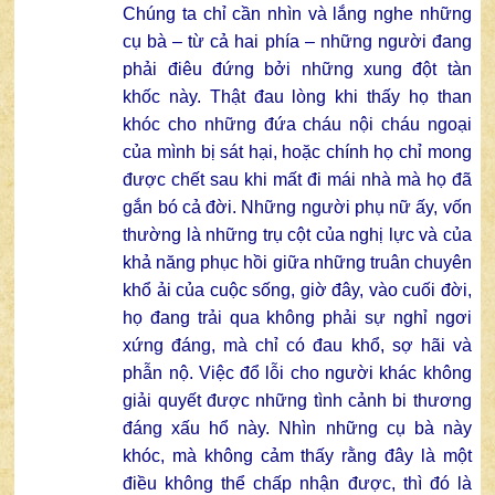
Chúng ta chỉ cần nhìn và lắng nghe những
cụ bà – từ cả hai phía – những người đang
phải điêu đứng bởi những xung đột tàn
khốc này. Thật đau lòng khi thấy họ than
khóc cho những đứa cháu nội cháu ngoại
của mình bị sát hại, hoặc chính họ chỉ mong
được chết sau khi mất đi mái nhà mà họ đã
gắn bó cả đời. Những người phụ nữ ấy, vốn
thường là những trụ cột của nghị lực và của
khả năng phục hồi giữa những truân chuyên
khổ ải của cuộc sống, giờ đây, vào cuối đời,
họ đang trải qua không phải sự nghỉ ngơi
xứng đáng, mà chỉ có đau khổ, sợ hãi và
phẫn nộ. Việc đổ lỗi cho người khác không
giải quyết được những tình cảnh bi thương
đáng xấu hổ này. Nhìn những cụ bà này
khóc, mà không cảm thấy rằng đây là một
điều không thể chấp nhận được, thì đó là