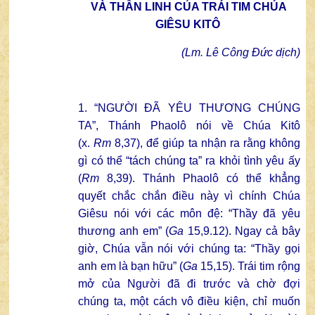
VÀ THẦN LINH CỦA TRÁI TIM CHÚA
GIÊSU KITÔ
(Lm. Lê Công Đức dịch)
1. “NGƯỜI ĐÃ YÊU THƯƠNG CHÚNG
TA”, Thánh Phaolô nói về Chúa Kitô
(x.
Rm
8,37), để giúp ta nhận ra rằng không
gì có thể “tách chúng ta” ra khỏi tình yêu ấy
(
Rm
8,39). Thánh Phaolô có thể khẳng
quyết chắc chắn điều này vì chính Chúa
Giêsu nói với các môn đệ: “Thầy đã yêu
thương anh em” (
Ga
15,9.12). Ngay cả bây
giờ, Chúa vẫn nói với chúng ta: “Thầy gọi
anh em là bạn hữu” (
Ga
15,15). Trái tim rộng
mở của Người đã đi trước và chờ đợi
chúng ta, một cách vô điều kiện, chỉ muốn