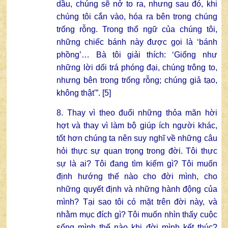
dầu, chúng sẽ nở to ra, nhưng sau đó, khi
chúng tôi cắn vào, hóa ra bên trong chúng
trống rỗng. Trong thổ ngữ của chúng tôi,
những chiếc bánh này được gọi là ‘bánh
phồng’… Bà tôi giải thích: ‘Giống như
những lời dối trá phóng đại, chúng trông to,
nhưng bên trong trống rỗng; chúng giả tạo,
không thật'”. [5]
8. Thay vì theo đuổi những thỏa mãn hời
hợt và thay vì làm bộ giúp ích người khác,
tốt hơn chúng ta nên suy nghĩ về những câu
hỏi thực sự quan trọng trong đời. Tôi thực
sự là ai? Tôi đang tìm kiếm gì? Tôi muốn
định hướng thế nào cho đời mình, cho
những quyết định và những hành động của
mình? Tại sao tôi có mặt trên đời này, và
nhằm mục đích gì? Tôi muốn nhìn thấy cuộc
sống mình thế nào khi đời mình kết thúc?