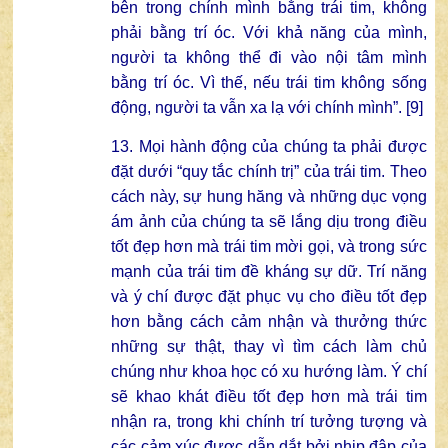
bên trong chính mình bằng trái tim, không
phải bằng trí óc. Với khả năng của mình,
người ta không thể đi vào nội tâm mình
bằng trí óc. Vì thế, nếu trái tim không sống
động, người ta vẫn xa lạ với chính mình”. [9]
13. Mọi hành động của chúng ta phải được
đặt dưới “quy tắc chính trị” của trái tim. Theo
cách này, sự hung hăng và những dục vọng
ám ảnh của chúng ta sẽ lắng dịu trong điều
tốt đẹp hơn mà trái tim mời gọi, và trong sức
mạnh của trái tim đề kháng sự dữ. Trí năng
và ý chí được đặt phục vụ cho điều tốt đẹp
hơn bằng cách cảm nhận và thưởng thức
những sự thật, thay vì tìm cách làm chủ
chúng như khoa học có xu hướng làm. Ý chí
sẽ khao khát điều tốt đẹp hơn mà trái tim
nhận ra, trong khi chính trí tưởng tượng và
các cảm xúc được dẫn dắt bởi nhịp đập của