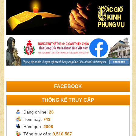
FACEBOOK
THỐNG KÊ TRUY CẬP
Đang online:
26
Hôm nay:
743
Hôm qua:
2008
Tổng truy cập:
9,516,587