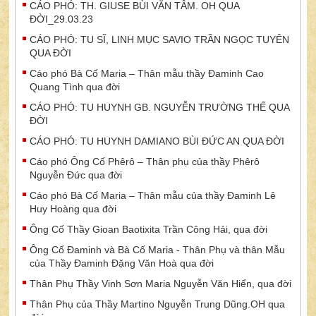
CÁO PHÓ: TH. GIUSE BÙI VĂN TÂM. OH QUA
ĐỜI_29.03.23
CÁO PHÓ: TU SĨ, LINH MỤC SAVIO TRẦN NGỌC TUYÊN
QUA ĐỜI
Cáo phó Bà Cố Maria – Thân mẫu thầy Đaminh Cao
Quang Tình qua đời
CÁO PHÓ: TU HUYNH GB. NGUYỄN TRƯỜNG THẾ QUA
ĐỜI
CÁO PHÓ: TU HUYNH DAMIANO BÙI ĐỨC AN QUA ĐỜI
Cáo phó Ông Cố Phêrô – Thân phụ của thầy Phêrô
Nguyễn Đức qua đời
Cáo phó Bà Cố Maria – Thân mẫu của thầy Đaminh Lê
Huy Hoàng qua đời
Ông Cố Thầy Gioan Baotixita Trần Công Hải, qua đời
Ông Cố Đaminh và Bà Cố Maria - Thân Phụ và thân Mẫu
của Thầy Đaminh Đặng Văn Hoà qua đời
Thân Phụ Thầy Vinh Sơn Maria Nguyễn Văn Hiển, qua đời
Thân Phụ của Thầy Martino Nguyễn Trung Dũng.OH qua