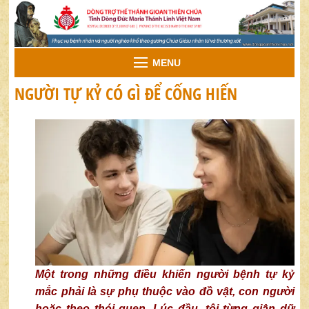
MENU
NGƯỜI TỰ KỶ CÓ GÌ ĐỂ CỐNG HIẾN
Một trong những điều khiến người bệnh tự kỷ
mắc phải là sự phụ thuộc vào đồ vật, con người
hoặc theo thói quen. Lúc đầu, tôi từng giận dữ