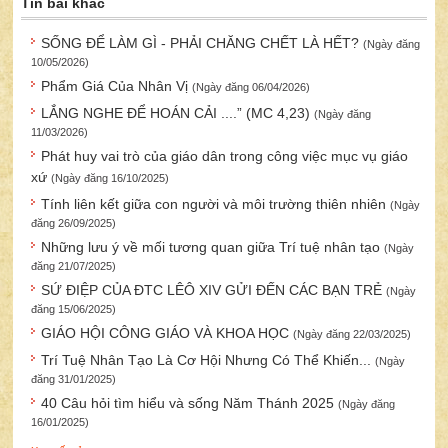
Tin bài khác
SỐNG ĐỂ LÀM GÌ - PHẢI CHĂNG CHẾT LÀ HẾT?
(Ngày đăng
10/05/2026)
Phẩm Giá Của Nhân Vị
(Ngày đăng 06/04/2026)
LẮNG NGHE ĐỂ HOÁN CẢI ....” (MC 4,23)
(Ngày đăng
11/03/2026)
Phát huy vai trò của giáo dân trong công việc mục vụ giáo
xứ
(Ngày đăng 16/10/2025)
Tính liên kết giữa con người và môi trường thiên nhiên
(Ngày
đăng 26/09/2025)
Những lưu ý về mối tương quan giữa Trí tuệ nhân tạo
(Ngày
đăng 21/07/2025)
SỨ ĐIỆP CỦA ĐTC LÊÔ XIV GỬI ĐẾN CÁC BẠN TRẺ
(Ngày
đăng 15/06/2025)
GIÁO HỘI CÔNG GIÁO VÀ KHOA HỌC
(Ngày đăng 22/03/2025)
Trí Tuệ Nhân Tạo Là Cơ Hội Nhưng Có Thể Khiến...
(Ngày
đăng 31/01/2025)
40 Câu hỏi tìm hiểu và sống Năm Thánh 2025
(Ngày đăng
16/01/2025)