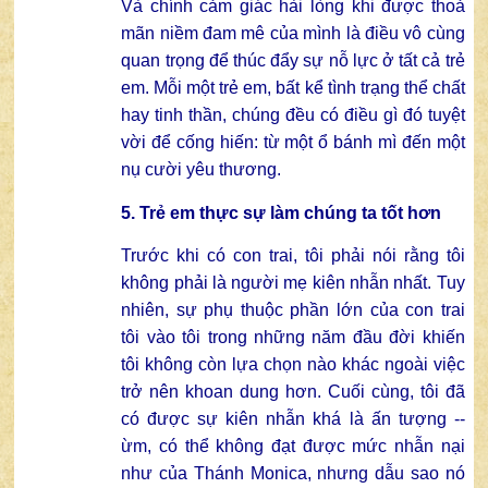
Và chính cảm giác hài lòng khi được thoả
mãn niềm đam mê của mình là điều vô cùng
quan trọng để thúc đẩy sự nỗ lực ở tất cả trẻ
em. Mỗi một trẻ em, bất kể tình trạng thể chất
hay tinh thần, chúng đều có điều gì đó tuyệt
vời để cống hiến: từ một ổ bánh mì đến một
nụ cười yêu thương.
5. Trẻ em thực sự làm chúng ta tốt hơn
Trước khi có con trai, tôi phải nói rằng tôi
không phải là người mẹ kiên nhẫn nhất. Tuy
nhiên, sự phụ thuộc phần lớn của con trai
tôi vào tôi trong những năm đầu đời khiến
tôi không còn lựa chọn nào khác ngoài việc
trở nên khoan dung hơn. Cuối cùng, tôi đã
có được sự kiên nhẫn khá là ấn tượng --
ừm, có thể không đạt được mức nhẫn nại
như của Thánh Monica, nhưng dẫu sao nó