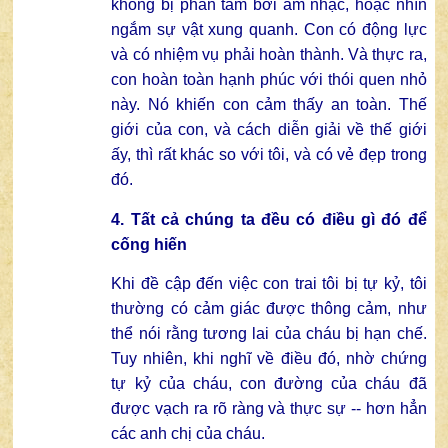
không bị phân tâm bởi âm nhạc, hoặc nhìn
ngắm sự vật xung quanh. Con có động lực
và có nhiệm vụ phải hoàn thành. Và thực ra,
con hoàn toàn hạnh phúc với thói quen nhỏ
này. Nó khiến con cảm thấy an toàn. Thế
giới của con, và cách diễn giải về thế giới
ấy, thì rất khác so với tôi, và có vẻ đẹp trong
đó.
4. Tất cả chúng ta đều có điều gì đó để
cống hiến
Khi đề cập đến việc con trai tôi bị tự kỷ, tôi
thường có cảm giác được thông cảm, như
thể nói rằng tương lai của cháu bị hạn chế.
Tuy nhiên, khi nghĩ về điều đó, nhờ chứng
tự kỷ của cháu, con đường của cháu đã
được vạch ra rõ ràng và thực sự -- hơn hẳn
các anh chị của cháu.