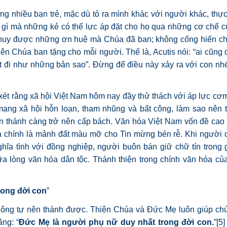
ng nhiều bạn trẻ, mặc dù tỏ ra mình khác với người khác, thực
 gì mà những kẻ có thế lực áp đặt cho họ qua những cơ chế c
át huy được những ơn huệ mà Chúa đã ban; không cống hiến ch
iên Chúa ban tặng cho mỗi người. Thế là, Acutis nói: “ai cũng
t đi như những bản sao”. Đừng để điều này xảy ra với con nh
xét rằng xã hội Việt Nam hôm nay đầy thử thách với áp lực cơm
 mạng xã hội hỗn loạn, tham nhũng và bất công, làm sao nên 
nên thánh càng trở nên cấp bách. Văn hóa Việt Nam vốn đề cao
 mà chính là mảnh đất màu mỡ cho Tin mừng bén rễ. Khi người 
ĩa tình với đồng nghiệp, người buôn bán giữ chữ tín trong g
ữa lòng văn hóa dân tộc. Thánh thiện trong chính văn hóa củ
rong đời con
”
hông tự nên thánh được. Thiên Chúa và Đức Mẹ luôn giúp chú
ằng: “
Đức Mẹ là người phụ nữ duy nhất trong đời con.
”
[5]