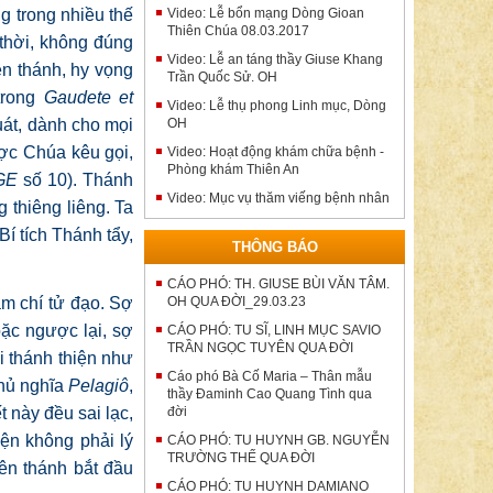
g trong nhiều thế
Video: Lễ bổn mạng Dòng Gioan
Thiên Chúa 08.03.2017
 thời, không đúng
Video: Lễ an táng thầy Giuse Khang
ên thánh, hy vọng
Trần Quốc Sử. OH
 trong
Gaudete et
Video: Lễ thụ phong Linh mục, Dòng
uát, dành cho mọi
OH
ược Chúa kêu gọi,
Video: Hoạt động khám chữa bệnh -
Phòng khám Thiên An
GE
số 10). Thánh
Video: Mục vụ thăm viếng bệnh nhân
 thiêng liêng. Ta
í tích Thánh tẩy,
THÔNG BÁO
CÁO PHÓ: TH. GIUSE BÙI VĂN TÂM.
ậm chí tử đạo. Sợ
OH QUA ĐỜI_29.03.23
oặc ngược lại, sợ
CÁO PHÓ: TU SĨ, LINH MỤC SAVIO
TRẦN NGỌC TUYÊN QUA ĐỜI
i thánh thiện như
Cáo phó Bà Cố Maria – Thân mẫu
chủ nghĩa
Pelagiô
,
thầy Đaminh Cao Quang Tình qua
t này đều sai lạc,
đời
ện không phải lý
CÁO PHÓ: TU HUYNH GB. NGUYỄN
TRƯỜNG THẾ QUA ĐỜI
ên thánh bắt đầu
CÁO PHÓ: TU HUYNH DAMIANO