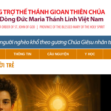
THÔNG TIN
CẦU NGUYỆN
Y HỌC
I TRẺ