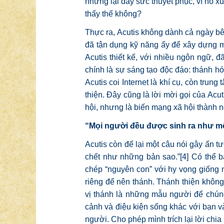
nhưng lại đầy sức thuyết phục, vì nó x
thấy thế không?
Thực ra, Acutis không dành cả ngày bên
đã tận dụng kỹ năng ấy để xây dựng mộ
Acutis thiết kế, với nhiều ngôn ngữ, đ
chính là sự sáng tạo độc đáo: thánh hó
Acutis coi Internet là khí cụ, còn trun
thiện. Đây cũng là lời mời gọi của Acut
hội, nhưng là biến mạng xã hội thành n
“Mọi người đều được sinh ra như m
Acutis còn để lại một câu nói gây ấn 
chết như những bản sao.”
[4]
Có thể bạ
chép “nguyên con” với hy vọng giống 
riêng để nên thánh. Thánh thiện không 
vị thánh là những mẫu người để chún
cảnh và điệu kiện sống khác với bạn v
người. Cho phép mình trích lại lời chi