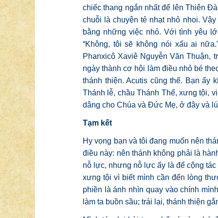
chiếc thang ngắn nhất để lên Thiên Đà
chuỗi là chuyện tẻ nhạt nhỏ nhoi. Vậ
bằng những việc nhỏ. Với tình yêu lớ
“Không, tôi sẽ không nói xấu ai nữ
Phanxicô Xaviê Nguyễn Văn Thuận, tron
ngày thành cơ hội làm điều nhỏ bé theo
thánh thiện. Acutis cũng thế. Bạn ấy
Thánh lễ, chầu Thánh Thể, xưng tội, v
dâng cho Chúa và Đức Mẹ, ở đây và l
Tạm kết
Hy vọng bạn và tôi đang muốn nên thán
điều này: nên thánh không phải là hành 
nỗ lực, nhưng nỗ lực ấy là để cộng tác
xưng tội vì biết mình cần đến lòng th
phiền là ánh nhìn quay vào chính mình
làm ta buồn sầu; trái lại, thánh thiện g