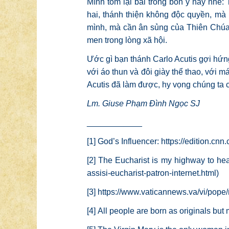
Mình tóm lại bài trong bốn ý này nhé:
hai, thánh thiện không độc quyền, mà 
mình, mà cần ân sủng của Thiên Chúa. 
men trong lòng xã hội.
Ước gì bạn thánh Carlo Acutis gợi hứn
với áo thun và đôi giày thể thao, với 
Acutis đã làm được, hy vọng chúng ta 
Lm. Giuse Phạm Đình Ngọc SJ
____________
[1]
God’s Influencer:
https://edition.cnn
[2]
The Eucharist is my highway to hea
assisi-eucharist-patron-internet.html
)
[3]
https://www.vaticannews.va/vi/pope/
[4]
All people are born as originals but