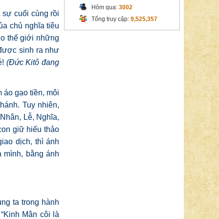
Hôm qua:
3002
 sự cuối cùng rồi
Tổng truy cập:
9,525,357
ủa chủ nghĩa tiêu
o thế giới những
 được sinh ra như
é!
(Đức Kitô đang
 áo gạo tiền, môi
thánh. Tuy nhiên,
 Nhân, Lễ, Nghĩa,
con giữ hiếu thảo
iao dịch, thì ánh
a mình, bằng ánh
ng ta trong hành
“Kinh Mân côi là