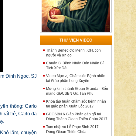
THƯ VIỆN VIDEO
Thánh Benedicto Menni. OH, con
người và ơn gọi
Chuẩn Bị Bệnh Nhân Đón Nhận Bí
Tích Xức Dầu
ạm Đình Ngọc, SJ
Video Mục vụ Chăm sóc Bệnh nhân
tại Giáo phận Long Xuyên
Mừng kính thánh Gioan Granda - Bổn
mạng GĐCSBN Gx. Tân Phú
Khóa tập huấn chăm sóc bệnh nhân
uyền thông:
Carlo
tại giáo phận Xuân Lộc 2017
rất trẻ, Carlo đã
GĐCSBN 6 Giáo Phận gặp gỡ tại
Dòng Thánh Gioan Thiên Chúa 2017
y.
Tam nhật và Lễ Phục Sinh 2017-
Dòng Gioan Thiên Chúa
 “Khó lắm, chuyện