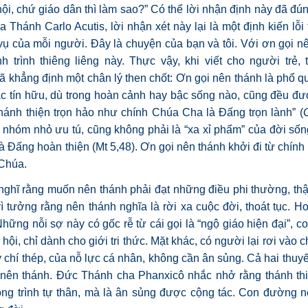
i, chứ giáo dân thì làm sao?” Có thể lời nhận định này đã đún
 Thánh Carlo Acutis, lời nhận xét này lại là một định kiến lỗi
vụ của mỗi người. Đây là chuyện của bạn và tôi. Với ơn gọi n
 trình thiêng liêng này. Thực vậy, khi viết cho người trẻ,
 khẳng định một chân lý then chốt: Ơn gọi nên thánh là phổ q
các tín hữu, dù trong hoàn cảnh hay bậc sống nào, cũng đều đ
hánh thiện trọn hảo như chính Chúa Cha là Đấng trọn lành” (
 nhóm nhỏ ưu tú, cũng không phải là “xa xỉ phẩm” của đời sống
 Đấng hoàn thiện (Mt 5,48). Ơn gọi nên thánh khởi đi từ chính B
 Chúa.
nghĩ rằng muốn nên thánh phải đạt những điều phi thường, th
 vì tưởng rằng nên thánh nghĩa là rời xa cuộc đời, thoát tục. H
hững nỗi sợ này có gốc rễ từ cái gọi là “ngộ giáo hiện đại”, co
ã hội, chỉ dành cho giới tri thức. Mặt khác, có người lại rơi vào 
 chí thép, của nỗ lực cá nhân, không cần ân sủng. Cả hai thuyế
nên thánh. Đức Thánh cha Phanxicô nhắc nhở rằng thánh thi
ng trình tự thân, mà là ân sủng được cộng tác. Con đường n