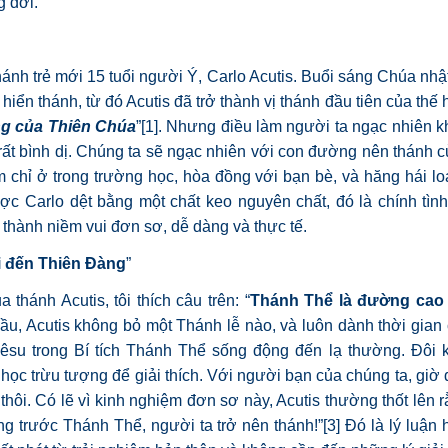
g đời.
hánh trẻ mới 15 tuổi người Ý, Carlo Acutis. Buổi sáng Chúa nhậ
ển thánh, từ đó Acutis đã trở thành vị thánh đầu tiên của thế 
g của Thiên Chúa
”
[1]
. Nhưng điều làm người ta ngạc nhiên k
rất bình dị. Chúng ta sẽ ngạc nhiên với con đường nên thánh c
m chỉ ở trong trường học, hòa đồng với bạn bè, và hăng hái 
ược Carlo dệt bằng một chất keo nguyên chất, đó là chính tì
 thành niềm vui đơn sơ, dễ dàng và thực tế.
i đến Thiên Đàng
”
 thánh Acutis, tôi thích câu trên: “
Thánh Thể là đường cao 
ầu, Acutis không bỏ một Thánh lễ nào, và luôn dành thời gia
êsu trong Bí tích Thánh Thể sống động đến lạ thường. Đôi k
ọc trừu tượng để giải thích. Với người bạn của chúng ta, giờ
hôi. Có lẽ vì kinh nghiệm đơn sơ này, Acutis thường thốt lên 
ng trước Thánh Thể, người ta trở nên thánh!”
[3]
Đó là lý luận 