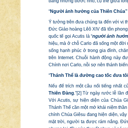
bằng những bước nhỏ, cụ thể giữa lòn
“
Người ảnh hưởng của Thiên Chúa”
Ý tưởng trên đưa chúng ta đến với vị t
Đức Giáo hoàng Lêô XIV đã tôn phong hi
quốc tế gọi Acutis là “
người ảnh hưởn
hiệu, mà ở chỗ Carlo đã sống một đời 
sống hạnh phúc ở trong gia đình, chă
trên Internet. Chuỗi hành động này đ
Chính nơi Carlo, nỗi sợ nên thánh biến
“
Thánh Thể là đường cao tốc đưa tô
Nếu để trích một câu nổi tiếng nhất của
Thiên Đàng
.”
[2]
Từ ngày rước lễ lần đ
Với Acutis, sự hiện diện của Chúa Gi
Thánh Thể cần một mớ khái niệm thần h
chính Chúa Giêsu đang hiện diện, vậy t
mặt trời, người ta được rám nắng. Đứ