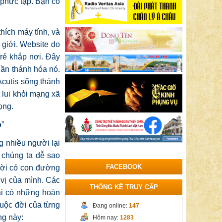
 phức tạp. Bạn có
hích máy tính, và
 giới. Website do
trẻ khắp nơi. Đây
hần thánh hóa nó.
 Acutis sống thánh
t lui khỏi mạng xã
ọng.
o
”
g nhiều người lại
 chúng ta dễ sao
FACEBOOK
ười có con đường
 vị của mình. Các
THỐNG KÊ TRUY CẬP
ài có những hoàn
cuộc đời của từng
Đang online:
147
ng này:
Hôm nay:
1283