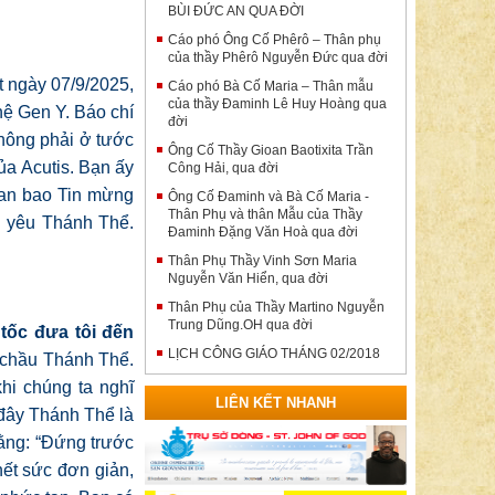
BÙI ĐỨC AN QUA ĐỜI
Cáo phó Ông Cố Phêrô – Thân phụ
của thầy Phêrô Nguyễn Đức qua đời
t ngày 07/9/2025,
Cáo phó Bà Cố Maria – Thân mẫu
của thầy Đaminh Lê Huy Hoàng qua
hệ Gen Y. Báo chí
đời
hông phải ở tước
Ông Cố Thầy Gioan Baotixita Trần
ủa Acutis. Bạn ấy
Công Hải, qua đời
loan bao Tin mừng
Ông Cố Đaminh và Bà Cố Maria -
Thân Phụ và thân Mẫu của Thầy
nh yêu Thánh Thể.
Đaminh Đặng Văn Hoà qua đời
Thân Phụ Thầy Vinh Sơn Maria
Nguyễn Văn Hiển, qua đời
Thân Phụ của Thầy Martino Nguyễn
Trung Dũng.OH qua đời
tốc đưa tôi đến
LỊCH CÔNG GIÁO THÁNG 02/2018
n chầu Thánh Thể.
hi chúng ta nghĩ
LIÊN KẾT NHANH
 đây Thánh Thể là
rằng: “Đứng trước
hết sức đơn giản,