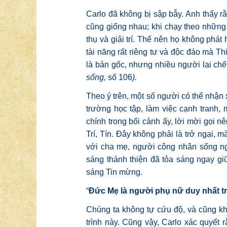
Carlo đã không bị sập bẫy. Anh thấy rằ
cũng giống nhau; khi chạy theo những
thụ và giải trí. Thế nên họ không ph
tài năng rất riêng tư và độc đáo mà Th
là bản gốc, nhưng nhiều người lại chế
sống,
số 106
).
Theo ý trên, một số người có thể nhận 
trường học tập, làm việc cạnh tranh,
chính trong bối cảnh ấy, lời mời gọi 
Trí, Tín. Đây không phải là trở ngại,
với cha mẹ, người công nhân sống ngh
sáng thánh thiện đã tỏa sáng ngay gi
sáng Tin mừng.
“
Đức Mẹ là người phụ nữ duy nhất t
Chúng ta không tự cứu độ, và cũng k
trình này. Cũng vậy, Carlo xác quyết r