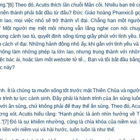
ng.”
[6]
Theo đó, Acutis thích lần chuỗi Mân côi. Nhiều bạn trẻ c
y nên thánh phải bắt đầu từ đâu? Đức Giáo hoàng Phanxicô gợ
n lao, mọi việc nhỏ sẽ trở thành vĩ đại. Chẳng hạn một ngườ
a.” Một người mẹ mệt mỏi nhưng vẫn lắng nghe con nói ch
g cảnh lao tù, quyết định sống từng giây phút với tình yêu.
 cách vĩ đại. Những hành động nhỏ ấy, khi gắn với tình yêu và 
 không làm những phép lạ lớn lao, nhưng trung thành với nhữ
iệc bác ái, hoặc làm một
website
tử tế... Bạn và tôi bắt đầu bằ
úc này?
h. Ít là chúng ta muốn sống tốt trước mặt Thiên Chúa và ngư
trình tự lực cánh sinh. Đây phải là hành trình của ân sủng luô
 với ân sủng, chứ không phải để thay thế ân sủng. Theo đó, Ac
ương xót. Acutis hiểu rằng: “Hạnh phúc là ánh nhìn hướng về
.”
[7]
Đó là sự khiêm nhường, cũng là chìa khóa của niềm vui.
ắn liền với niềm vui và hài hước, luôn luôn là như thế.