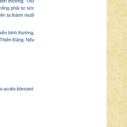
a đời thường. Thứ
không phải tự sức
iến ta thành muối
niên bình thường,
i Thiên Đàng. Nếu
o-acutis-blessed-