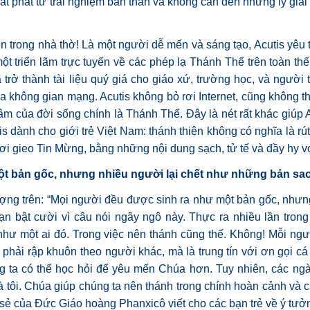
uất phát từ trải nghiệm bản thân và không cần đến những lý giải
 trong nhà thờ! Là một người dễ mến và sáng tạo, Acutis yêu t
t triển lãm trực tuyến về các phép lạ Thánh Thể trên toàn thế
ã trở thành tài liệu quý giá cho giáo xứ, trường học, và người 
a không gian mạng. Acutis không bỏ rơi Internet, cũng không t
g tâm của đời sống chính là Thánh Thể. Đây là nét rất khác giúp
is dành cho giới trẻ Việt Nam: thánh thiện không có nghĩa là rú
ơi gieo Tin Mừng, bằng những nội dung sạch, tử tế và đầy hy v
ột bản gốc, nhưng nhiều người lại chết như những bản sa
tượng trên: “Mọi người đều được sinh ra như một bản gốc, nhưn
n bật cười vì câu nói ngây ngô này. Thực ra nhiều lần trong
như một ai đó. Trong việc nên thánh cũng thế. Không! Mỗi ng
phải rập khuôn theo người khác, mà là trung tín với ơn gọi cá
g ta có thể học hỏi để yêu mến Chúa hơn. Tuy nhiên, các ng
à tôi. Chúa giúp chúng ta nên thánh trong chính hoàn cảnh và 
a sẻ của Đức Giáo hoàng Phanxicô viết cho các bạn trẻ về ý tưở