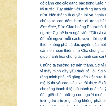
đó dành cho các đấng bậc trong Giáo hộ
kỷ trước. Tuy nhiên với trường hợp của
nữa. Nên thánh là quyền lợi và nghĩa 
chúng ta can đảm bước đi trong hành
Exsultate
, Đức Giáo hoàng Phanxicô đã
người. Cụ thể hơn ngài viết: “Tất cả 
để mỗi người mỗi cách, vươn tới sự t
thiện không phải là đặc quyền của một
cần nên hoàn thiện như Cha chúng ta là
giúp thánh hóa chúng ta thành con cái
Chúng ta thường sợ nên thánh. Sợ vì 
vì thấy mình đầy yếu đuối, tội lỗi. Sợ
rằng mình phải cố gắng đến kiệt sức. N
một lý thuyết cao siêu, xa rời thực tế x
cho rằng thánh thiện là thành quả của ý
đều giết chết những con người muốn 
tưởng trừu tượng, cũng không phải cô