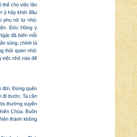
ó thể cho việc lần
i ý hãy khởi đầu
i phụ nữ tự nhủ:
uyện. Đức Hồng y
 Ngài đã biến mỗi
ân sủng, chính là
ng thói quen nhỏ:
ng việc nhỏ nào để
ời đời. Đừng quên
n đi trước. Ta cần
utis thường xuyên
 Thiên Chúa. Buồn
 Nên thánh không