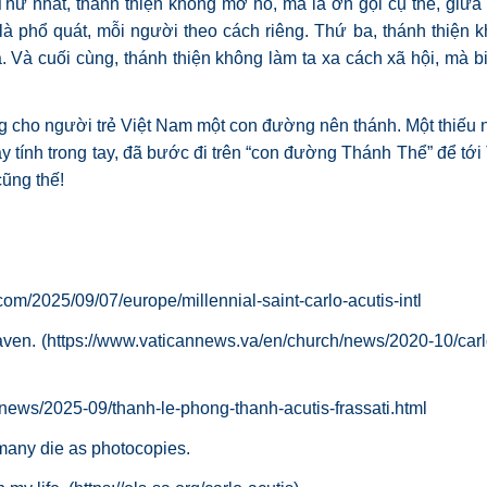
 Thứ nhất, thánh thiện không mơ hồ, mà là ơn gọi cụ thể, giữ
là phổ quát, mỗi người theo cách riêng. Thứ ba, thánh thiện 
Và cuối cùng, thánh thiện không làm ta xa cách xã hội, mà b
g cho người trẻ Việt Nam một con đường nên thánh. Một thiếu 
máy tính trong tay, đã bước đi trên “con đường Thánh Thể” để tớ
cũng thế!
.com/2025/09/07/europe/millennial-saint-carlo-acutis-intl
ven. (
https://www.vaticannews.va/en/church/news/2020-10/carl
news/2025-09/thanh-le-phong-thanh-acutis-frassati.html
 many die as photocopies.