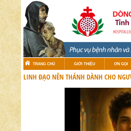
TRANG CHỦ
GIỚI THIỆU
ƠN GỌI
LINH ĐẠO NÊN THÁNH DÀNH CHO NGƯỜ