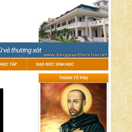
HỌC TẬP
ĐẠO ĐỨC SINH HỌC
THÁNH TỔ PHỤ