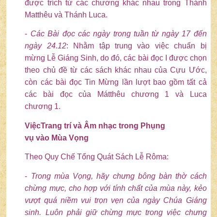
được trích từ các chương khác nhau trong Thánh
Matthêu và Thánh Luca.
-
Các Bài đọc các ngày trong tuần từ ngày 17 đến
ngày 24
.
12
: Nhằm tập trung vào việc chuẩn bị
mừng Lễ Giáng Sinh, do đó, các bài đọc I được chọn
theo chủ đề từ các sách khác nhau của Cựu Ước,
còn các bài đọc Tin Mừng lần lượt bao gồm tất cả
các bài đọc của Mátthêu chương 1 và Luca
chương 1.
Việc
Trang trí và
Âm nhạc trong
Phụng
vụ
vào
Mùa Vọng
Theo Quy Chế Tổng Quát Sách Lễ Rôma:
-
Trong mùa Vọng, hãy chưng bông bàn thờ cách
chừng mực, cho hợp với tính chất của mùa này, kẻo
vượt quá niềm vui trọn vẹn của ngày Chúa Giáng
sinh
.
Luôn phải giữ chừng mực trong việc chưng