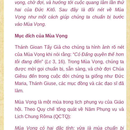
vọng
,
chờ
đợi
, và hướng
tới
cuộc quang lâm lần
thứ
hai
của Đức Kitô.
Sau đây là
đôi
nét về
Mùa
Vọng
như một cách giúp chúng ta chuẩn bị bước
vào
Mùa Vọng
.
Mục đích của Mùa Vọng
Thánh Gioan Tẩy Giả cho chúng ta hình ảnh rõ nét
của Mùa Vọng khi nói rằng: “
Có Đấng quyền thế hơn
tôi đang đến
” (
Lc
3, 16). Trong Mùa Vọng, chúng ta
được mời gọi chuẩn bị, sẵn sàng, và chờ đợi Chúa
Giêsu đến trong cuộc đời chúng ta giống như Đức
Maria, Thánh Giuse, các mục đồng và các đạo sĩ đã
làm.
Mùa Vọng là một mùa trong lịch phụng vụ của Giáo
hội. Theo Quy chế tổng quát về Năm Phụng vụ và
Lịch Chung Rôma (QCTQ):
Mùa Vọng có hai đặc tính: vừa là mùa chuẩn bị