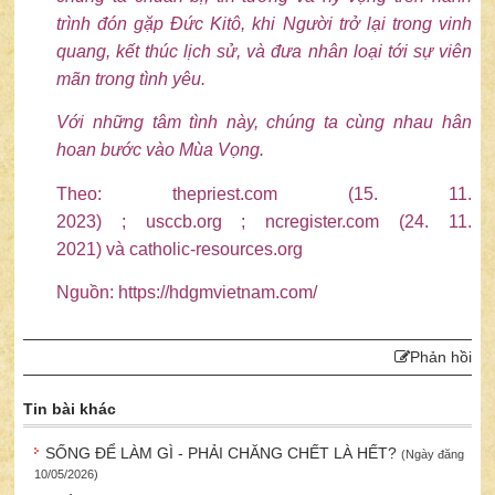
trình đón gặp Đức Kitô, khi Người trở lại trong vinh
quang, kết thúc
lịch
sử, và đưa nhân loại tới sự viên
mãn trong tình yêu.
Với những tâm tình này, chúng ta cùng nhau hân
hoan bước vào
Mùa Vọng
.
Theo:
thepriest.com (15. 11.
2023)
;
usccb.org
;
ncregister.com (24. 11.
2021)
và
catholic-resources.org
Nguồn: https://hdgmvietnam.com/
Phản hồi
Tin bài khác
SỐNG ĐỂ LÀM GÌ - PHẢI CHĂNG CHẾT LÀ HẾT?
(Ngày đăng
10/05/2026)