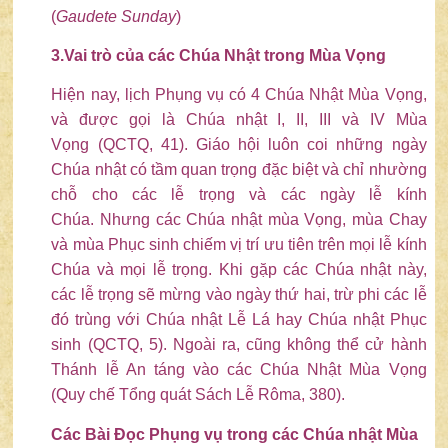
(
Gaudete Sunday
)
3
.
Vai trò của các Chúa Nhật trong Mùa Vọng
Hiện nay, lịch Phụng vụ có 4 Chúa Nhật Mùa Vọng,
và được gọi là Chúa nhật I, II, III và IV Mùa
Vọng (QCTQ, 41). Giáo hội luôn coi những ngày
Chúa nhật có tầm quan trọng đặc biệt và chỉ nhường
chỗ cho các lễ trọng và các ngày lễ kính
Chúa. Nhưng các Chúa nhật mùa Vọng, mùa Chay
và mùa Phục sinh chiếm vị trí ưu tiên trên mọi lễ kính
Chúa và mọi lễ trọng. Khi gặp các Chúa nhật này,
các lễ trọng sẽ mừng vào ngày thứ hai, trừ phi các lễ
đó trùng với Chúa nhật Lễ Lá hay Chúa nhật Phục
sinh (QCTQ, 5). Ngoài ra, cũng không thể cử hành
Thánh lễ An táng vào các Chúa Nhật Mùa Vọng
(Quy chế Tổng quát Sách Lễ Rôma, 380).
Các Bài Đọc Phụng vụ trong các Chúa nhật Mùa