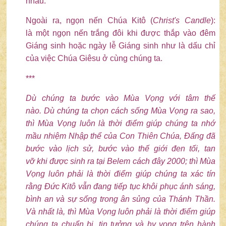
nhau.
Ngoài ra, ngọn nến Chúa Kitô (
Christ
's Candle
):
là một ngọn nến trắng đôi khi được thắp vào đêm
Giáng sinh hoặc ngày lễ Giáng sinh như là dấu chỉ
của việc Chúa Giêsu ở cùng chúng ta.
***
Dù chúng ta bước
vào
Mùa Vọng với
tâm thế
nào.
Dù chúng ta chọn cách sống
Mùa Vọng ra
sao
,
thì
Mùa Vọng
luôn là thời điểm giúp chúng ta
nhớ
mầu nhiệm
Nhập thể của Con Thiên Chúa, Đấng
đã
bước vào lịch
sử, bước vào
thế giới đen tối, tan
vỡ
khi được sinh ra tại Belem
cách
đây 2000;
thì
Mùa
Vọng
luôn phải là thời điểm giúp chúng ta xác tín
rằng Đức Kitô
vẫn đang tiếp
tục
khôi phục ánh sáng,
bình an
và sự sống
trong ân sủng của Thánh Thần
.
Và
nhất là,
thì
Mùa Vọng
luôn phải là thời điểm giúp
chúng ta chuẩn bị, tin tưởng và hy vọng trên hành