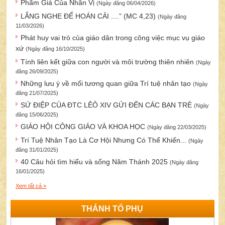
Phẩm Giá Của Nhân Vị
(Ngày đăng 06/04/2026)
LẮNG NGHE ĐỂ HOÁN CẢI ....” (MC 4,23)
(Ngày đăng
11/03/2026)
Phát huy vai trò của giáo dân trong công việc mục vụ giáo
xứ
(Ngày đăng 16/10/2025)
Tính liên kết giữa con người và môi trường thiên nhiên
(Ngày
đăng 26/09/2025)
Những lưu ý về mối tương quan giữa Trí tuệ nhân tạo
(Ngày
đăng 21/07/2025)
SỨ ĐIỆP CỦA ĐTC LÊÔ XIV GỬI ĐẾN CÁC BẠN TRẺ
(Ngày
đăng 15/06/2025)
GIÁO HỘI CÔNG GIÁO VÀ KHOA HỌC
(Ngày đăng 22/03/2025)
Trí Tuệ Nhân Tạo Là Cơ Hội Nhưng Có Thể Khiến...
(Ngày
đăng 31/01/2025)
40 Câu hỏi tìm hiểu và sống Năm Thánh 2025
(Ngày đăng
16/01/2025)
Xem tất cả »
THÁNH TỔ PHỤ