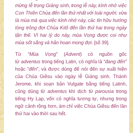
mừng lễ trọng Giáng sinh, trong lễ này, kính nhớ việc
Con Thiên Chúa đến lần thứ nhất với loài người; vừa
là mùa mà qua việc kính nhớ này, các tín hữu hướng
lòng trông đợi Chúa Kitô đến lần thứ hai trong ngày
tận thế. Vì hai lý do này, mùa Vọng được coi như
mùa sốt sắng và hân hoan mong đợi
. [số 39].
Từ “
Mùa Vọng
” (
Advent
) có nguồn gốc
từ
adventus
trong tiếng Latin, có nghĩa là “
đang
đến
”
hoặc “
đến
”, và được dùng để nói đến sự xuất hiện
của Chúa Giêsu vào ngày lễ Giáng sinh. Thánh
Jerome, khi soạn bản Vulgate bằng tiếng Latinh,
cũng dùng từ
adventus
khi dịch từ
parousia
trong
tiếng Hy Lạp, vốn có nghĩa tương tự, nhưng trong
ngữ cảnh rộng hơn, ám chỉ việc Chúa Giêsu đến lần
thứ hai vào thời sau hết.