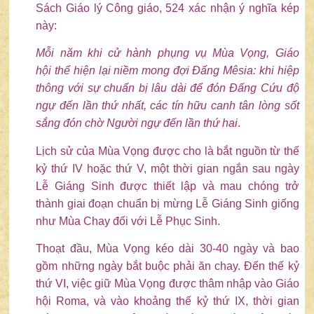
Sách Giáo lý Công giáo, 524 xác nhận ý nghĩa kép
này:
Mỗi năm khi cử hành phụng vụ Mùa Vọng, Giáo
hội
thể hiện lại niềm mong đợi Đấng Mêsia: khi hiệp
thông với sự chuẩn bị lâu dài để đón Đấng Cứu độ
ngự đến lần thứ nhất, các tín hữu canh tân lòng sốt
sắng đón chờ Người ngự đến lần thứ hai
.
Lịch sử của Mùa Vọng được cho là bắt nguồn từ thế
kỷ thứ IV hoặc thứ V, một thời gian ngắn sau ngày
Lễ Giáng Sinh được thiết lập và mau chóng trở
thành giai đoạn chuẩn bị mừng Lễ Giáng Sinh giống
như Mùa Chay đối với Lễ Phục Sinh.
Thoạt đầu, Mùa Vọng kéo dài 30-40 ngày và bao
gồm những ngày bắt buộc phải ăn chay. Đến thế kỷ
thứ VI, việc giữ Mùa Vọng được thâm nhập vào Giáo
hội Roma, và vào khoảng thế kỷ thứ IX, thời gian