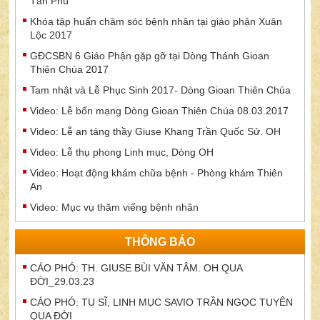
Tân Phú
Khóa tập huấn chăm sóc bệnh nhân tại giáo phận Xuân
Lộc 2017
GĐCSBN 6 Giáo Phận gặp gỡ tại Dòng Thánh Gioan
Thiên Chúa 2017
Tam nhật và Lễ Phục Sinh 2017- Dòng Gioan Thiên Chúa
Video: Lễ bổn mạng Dòng Gioan Thiên Chúa 08.03.2017
Video: Lễ an táng thầy Giuse Khang Trần Quốc Sử. OH
Video: Lễ thụ phong Linh mục, Dòng OH
Video: Hoạt động khám chữa bệnh - Phòng khám Thiên
An
Video: Mục vụ thăm viếng bệnh nhân
THÔNG BÁO
CÁO PHÓ: TH. GIUSE BÙI VĂN TÂM. OH QUA
ĐỜI_29.03.23
CÁO PHÓ: TU SĨ, LINH MỤC SAVIO TRẦN NGỌC TUYÊN
QUA ĐỜI