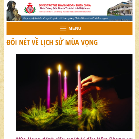
MENU
ĐÔI NÉT VỀ LỊCH SỬ MÙA VỌNG