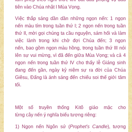
tiên vào Chúa nhật I Mùa Vọng.
Việc thắp sáng dần dần những ngọn nến: 1 ngọn
nến màu tím trong tuần thứ I; 2 ngọn nến trong tuần
thứ II, mời gọi chúng ta cầu nguyện, sám hối và làm
việc lành trong khi chờ đợi Chúa đến; 3 ngọn
nến, bao gồm ngọn màu hồng, trong tuần thứ III nói
lên sự vui mừng, vì đã đến giữa Mùa Vọng; và cả 4
ngọn nến trong tuần thứ IV cho thấy lễ Giáng sinh
đang đến gần, ngày kỷ niệm sự ra đời của Chúa
Giêsu, Đấng là ánh sáng đến chiếu soi thế giới tăm
tối.
Một số truyền thống Kitô giáo mặc cho
từng cây nến ý nghĩa biểu tượng riêng:
1) Ngọn nến Ngôn sứ (
Prophet's Candle
), tượng