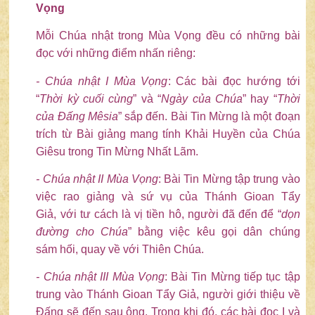
Vọng
Mỗi Chúa nhật trong Mùa Vọng đều có những bài
đọc với những điểm nhấn riêng:
- Chúa nhật I
Mùa Vọng
: Các bài đọc hướng tới
“
Thời kỳ cuối cùng
” và “
Ngày của Chúa
” hay “
Thời
của
Đấng Mêsia
” sắp đến. Bài Tin Mừng là một đoạn
trích từ Bài giảng mang tính Khải Huyền của Chúa
Giêsu trong Tin Mừng Nhất Lãm.
- Chúa nhật II
Mùa Vọng
: Bài Tin Mừng tập trung vào
việc rao giảng và sứ vụ của Thánh Gioan Tẩy
Giả, với tư cách là vị tiền hô, người đã đến để “
dọn
đường cho Chúa
” bằng việc kêu gọi dân chúng
sám hối, quay về với Thiên Chúa.
- Chúa nhật III
Mùa Vọng
: Bài Tin Mừng tiếp tục tập
trung vào Thánh Gioan Tẩy Giả, người giới thiệu về
Đấng sẽ đến sau ông. Trong khi đó, các bài đọc I và