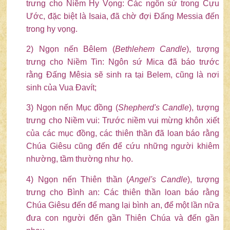
trưng cho Niềm Hy Vọng: Các ngôn sứ trong Cựu
Ước, đặc biệt là Isaia, đã chờ đợi Đấng Messia đến
trong hy vọng.
2) Ngọn nến Bêlem (
Bethlehem Candle
), tượng
trưng cho Niềm Tin: Ngôn sứ Mica đã báo trước
rằng Đấng Mêsia sẽ sinh ra tại Belem, cũng là nơi
sinh của Vua Đavít;
3) Ngọn nến Mục đồng (
Shepherd's Candle
), tượng
trưng cho Niềm vui: Trước niềm vui mừng khôn xiết
của các mục đồng, các thiên thần đã loan báo rằng
Chúa Giêsu cũng đến để cứu những người khiêm
nhường, tầm thường như họ.
4) Ngọn nến Thiên thần (
Angel's Candle
), tượng
trưng cho Bình an: Các thiên thần loan báo rằng
Chúa Giêsu đến để mang lại bình an, để một lần nữa
đưa con người đến gần Thiên Chúa và đến gần