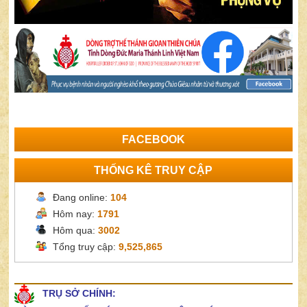
FACEBOOK
THỐNG KÊ TRUY CẬP
Đang online:
104
Hôm nay:
1791
Hôm qua:
3002
Tổng truy cập:
9,525,865
TRỤ SỞ CHÍNH: