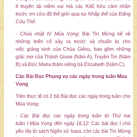
II truyền tải niềm vui mà các Kitô hữu cảm nhận
trước ơn cứu độ thế giới qua sự
Nhập thể của Đấng
Cứu Thế.
- Chúa nhật IV
Mùa Vọng
: Bài Tin Mừng kể về
những biến cố xảy ra trước và chuẩn bị cho
việc giáng sinh của Chúa Giêsu, bao gồm những
giấc mơ của Thánh Giuse (Năm A), Truyền Tin (Năm
B) và Đức Maria thăm viếng bà Elizabeth (Năm C).
Các Bài Đọc Phụng vụ các ngày trong tuần Mùa
Vọng
Trên thực tế có 2 bộ Bài đọc các ngày trong tuần cho
Mùa Vọng:
-
Các Bài đọc các ngày trong tuần
từ Thứ hai
tuần
I
Mùa Vọng đến ngày 16
.
12:
Các bài đọc I chủ
yếu lấy từ sách Ngôn sứ Isaia, còn các bài Tin Mừng