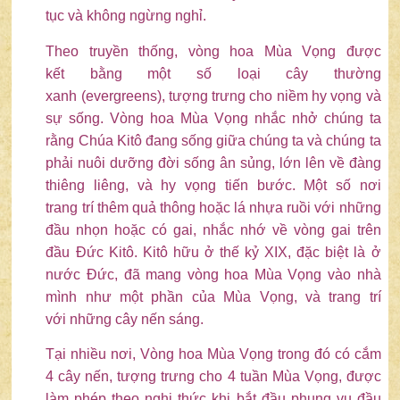
tục và không ngừng nghỉ.
Theo truyền thống, vòng hoa Mùa Vọng được
kết bằng một số loại cây thường
xanh (evergreens), tượng trưng cho niềm hy vọng và
sự sống. Vòng hoa Mùa Vọng nhắc nhở chúng ta
rằng Chúa Kitô đang sống giữa chúng ta và chúng ta
phải nuôi dưỡng đời sống ân sủng, lớn lên về đàng
thiêng liêng, và hy vọng tiến bước. Một số nơi
trang trí thêm quả thông hoặc lá nhựa ruồi với những
đầu nhọn hoặc có gai, nhắc nhớ về vòng gai trên
đầu Đức Kitô. Kitô hữu ở thế kỷ XIX, đặc biệt là ở
nước Đức, đã mang vòng hoa Mùa Vọng vào nhà
mình như một phần của Mùa Vọng, và trang trí
với những cây nến sáng.
Tại nhiều nơi, Vòng hoa Mùa Vọng trong đó có cắm
4 cây nến, tượng trưng cho 4 tuần Mùa Vọng, được
làm phép theo nghi thức khi bắt đầu phụng vụ đầu