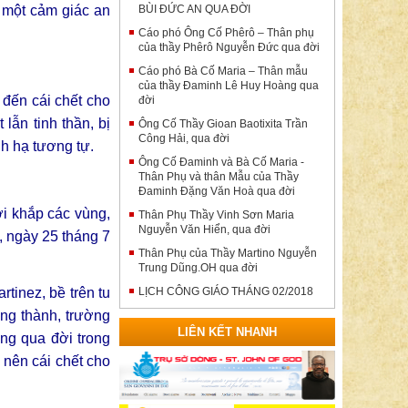
ó một cảm giác an
BÙI ĐỨC AN QUA ĐỜI
Cáo phó Ông Cố Phêrô – Thân phụ
của thầy Phêrô Nguyễn Đức qua đời
Cáo phó Bà Cố Maria – Thân mẫu
của thầy Đaminh Lê Huy Hoàng qua
 đến cái chết cho
đời
lẫn tinh thần, bị
Ông Cố Thầy Gioan Baotixita Trần
Công Hải, qua đời
nh hạ tương tự.
Ông Cố Đaminh và Bà Cố Maria -
Thân Phụ và thân Mẫu của Thầy
Đaminh Đặng Văn Hoà qua đời
ới khắp các vùng,
Thân Phụ Thầy Vinh Sơn Maria
Nguyễn Văn Hiển, qua đời
, ngày 25 tháng 7
Thân Phụ của Thầy Martino Nguyễn
Trung Dũng.OH qua đời
tinez, bề trên tu
LỊCH CÔNG GIÁO THÁNG 02/2018
ờng thành, trường
LIÊN KẾT NHANH
ng qua đời trong
 nên cái chết cho