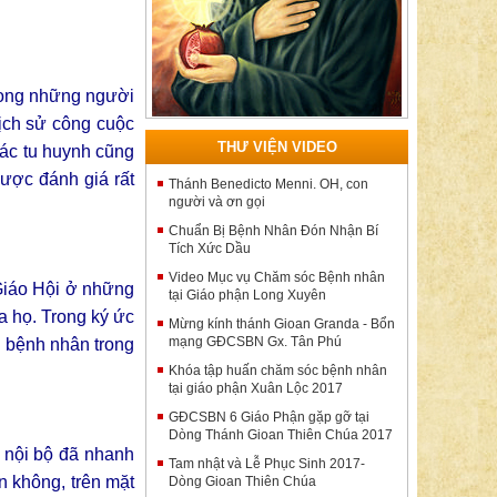
trong những người
lịch sử công cuộc
THƯ VIỆN VIDEO
các tu huynh cũng
ược đánh giá rất
Thánh Benedicto Menni. OH, con
người và ơn gọi
Chuẩn Bị Bệnh Nhân Đón Nhận Bí
Tích Xức Dầu
Video Mục vụ Chăm sóc Bệnh nhân
Giáo Hội ở những
tại Giáo phận Long Xuyên
a họ. Trong ký ức
Mừng kính thánh Gioan Granda - Bổn
mạng GĐCSBN Gx. Tân Phú
ụ bệnh nhân trong
Khóa tập huấn chăm sóc bệnh nhân
tại giáo phận Xuân Lộc 2017
GĐCSBN 6 Giáo Phận gặp gỡ tại
Dòng Thánh Gioan Thiên Chúa 2017
 nội bộ đã nhanh
Tam nhật và Lễ Phục Sinh 2017-
n không, trên mặt
Dòng Gioan Thiên Chúa