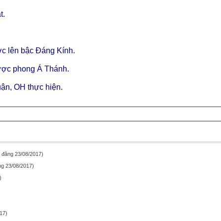
t.
c lên bậc Đáng Kính.
được phong Á Thánh.
ận, OH thực hiện.
 đăng 23/08/2017)
g 23/08/2017)
)
17)