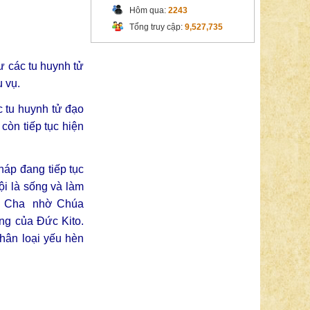
Hôm qua:
2243
Tổng truy cập:
9,527,735
ư các tu huynh tử
 vụ.
c tu huynh tử đạo
còn tiếp tục hiện
háp đang tiếp tục
ội là sống và làm
úa Cha nhờ Chúa
ng của Đức Kito.
hân loại yếu hèn