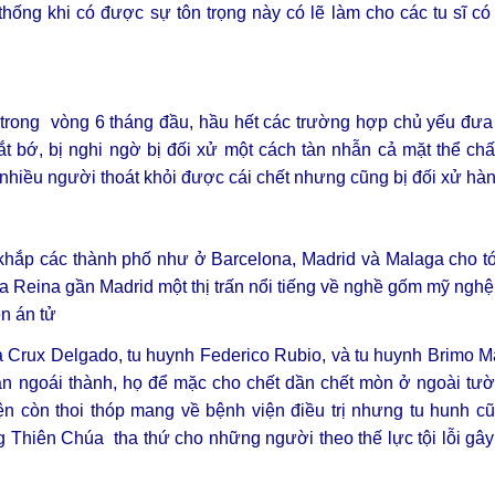
 thống khi có được sự tôn trọng này có lẽ làm cho các tu sĩ c
 trong vòng 6 tháng đầu, hầu hết các trường hợp chủ yếu đưa
ắt bớ, bị nghi ngờ bị đối xử một cách tàn nhẫn cả mặt thể chất 
rất nhiều người thoát khỏi được cái chết nhưng cũng bị đối xử hà
 khắp các thành phố như ở Barcelona, Madrid và Malaga cho t
la Reina gần Madrid một thị trấn nổi tiếng về nghề gốm mỹ nghệ
ên án tử
Crux Delgado, tu huynh Federico Rubio, và tu huynh Brimo Mar
bắn ngoái thành, họ để mặc cho chết dần chết mòn ở ngoài tư
n còn thoi thóp mang về bệnh viện điều trị nhưng tu hunh cũ
g Thiên Chúa tha thứ cho những người theo thế lực tội lỗi gây