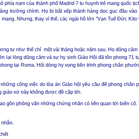
hỏ phía nam của thành phố Madrid 7 tu huynh trẻ mang quốc tịc
ảng trường chính. Họ bị bắt xếp thành hàng dọc gục đầu vào 
mạng. Nhưng, thay vì thế, các ngài hô lớn “Vạn Tuế Đức Kito 
ương tư như thế chỉ một vài tháng hoặc năm sau. Họ dũng cảm
n lại lòng dũng cảm và sự hy sinh Giáo Hội đã tôn phong 71 t
phong tại Roma. Hội dòng hy vọng tiến trình phong chân phướ
t những công việc do tòa án Giáo hội yêu cầu để phong chân 
g giáo xứ này không được đề cập tới.
ao gồn phỏng vấn những chứng nhân có liên quan tới biến cố. T
 nhẫn.
chết