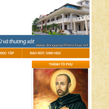
HỌC TẬP
ĐẠO ĐỨC SINH HỌC
THÁNH TỔ PHỤ