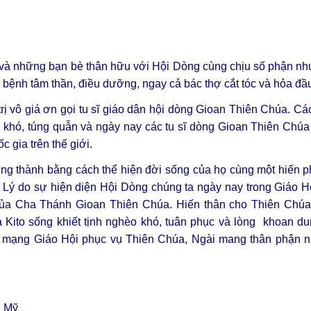
n và những bạn bè thân hữu với Hội Dòng cùng chịu số phận nh
ệnh tâm thần, điều dưỡng, ngay cả bác thợ cắt tóc và hỏa đầu
 vô giá ơn gọi tu sĩ giáo dân hội dòng Gioan Thiên Chúa. Cá
khó, túng quẫn và ngày nay các tu sĩ dòng Gioan Thiên Chúa 
 gia trên thế giới.
ung thành bằng cách thể hiện đời sống của họ cùng một hiến p
 Lý do sự hiện diện Hội Dòng chúng ta ngày nay trong Giáo H
ế của Cha Thánh Gioan Thiên Chúa. Hiến thân cho Thiên Ch
ito sống khiết tịnh nghèo khó, tuân phục và lòng khoan du
ứ mạng Giáo Hội phục vụ Thiên Chúa, Ngài mang thân phận n
u Mỹ