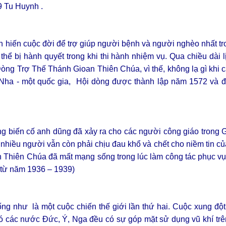
9 Tu Huynh .
tận hiến cuộc đời để trợ giúp người bệnh và người nghèo nhất 
thể bị hành quyết trong khi thi hành nhiệm vụ. Qua chiều dài 
ng Trợ Thế Thánh Gioan Thiên Chúa, vì thế, không lạ gì khi 
 Nha - một quốc gia, Hội dòng được thành lập năm 1572 và đ
g biến cố anh dũng đã xảy ra cho các người công giáo trong 
t nhiều người vẫn còn phải chịu đau khổ và chết cho niềm tin củ
n Thiên Chúa đã mất mạng sống trong lúc làm công tác phục v
 từ năm 1936 – 1939)
g như là một cuộc chiến thế giới lần thứ hai. Cuộc xung đột
 có các nước Đức, Ý, Nga đều có sự góp mặt sử dụng vũ khí trê