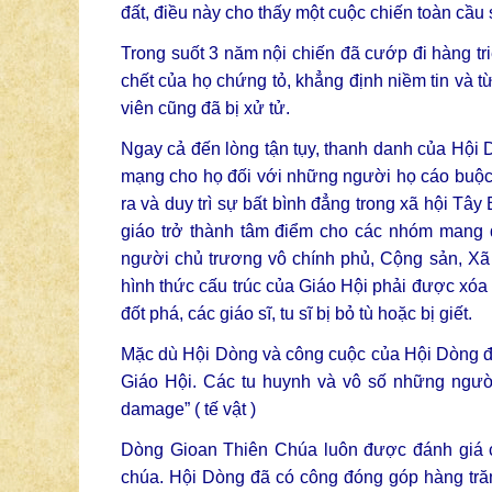
đất, điều này cho thấy một cuộc chiến toàn cầu 
Trong suốt 3 năm nội chiến đã cướp đi hàng t
chết của họ chứng tỏ, khẳng định niềm tin và t
viên cũng đã bị xử tử.
Ngay cả đến lòng tận tụy, thanh danh của Hội 
mạng cho họ đối với những người họ cáo buộc v
ra và duy trì sự bất bình đẳng trong xã hội Tâ
giáo trở thành tâm điểm cho các nhóm man
người chủ trương vô chính phủ, Cộng sản, Xã H
hình thức cấu trúc của Giáo Hội phải được xóa 
đốt phá, các giáo sĩ, tu sĩ bị bỏ tù hoặc bị giết.
Mặc dù Hội Dòng và công cuộc của Hội Dòng đ
Giáo Hội. Các tu huynh và vô số những người k
damage” ( tế vật )
Dòng Gioan Thiên Chúa luôn được đánh giá c
chúa. Hội Dòng đã có công đóng góp hàng tr