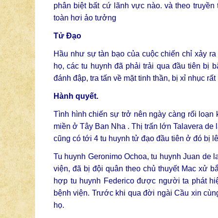
phân biệt bất cứ lãnh vực nào. và theo truyền
toàn hơi ảo tưởng
Tử Đạo
Hầu như sự tàn bạo của cuộc chiến chỉ xảy ra
họ, các tu huynh đã phải trải qua đầu tiên bị b
đánh đập, tra tấn về mặt tinh thần, bị xỉ nhục 
Hành quyết.
Tình hình chiến sự trở nên ngày càng rối loạn
miền ở Tây Ban Nha . Thị trấn lớn Talavera de 
cũng có tới 4 tu huynh tử đạo đầu tiên ở đó bị l
Tu huynh Geronimo Ochoa, tu huynh Juan de la 
viện, đã bị đội quân theo chủ thuyết Mac xử 
hợp tu huynh Federico được người ta phát hiệ
bệnh viện. Trước khi qua đời ngài Cầu xin cùn
họ.