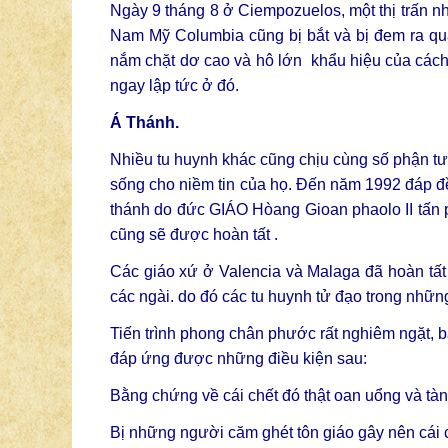
Ngày 9 tháng 8 ở Ciempozuelos, một thị trấn n
Nam Mỹ Columbia cũng bị bắt và bị đem ra qu
nắm chặt dơ cao và hô lớn khẩu hiệu của cách 
ngay lập tức ở đó.
Á Thánh.
Nhiều tu huynh khác cũng chịu cùng số phận t
sống cho niềm tin của họ. Đến năm 1992 đáp đề
thánh do đức GIÁO Hòang Gioan phaolo II tấn 
cũng sẽ được hoàn tất .
Các giáo xứ ở Valencia và Malaga đã hoàn tấ
các ngài. do đó các tu huynh tử đạo trong nhữn
Tiến trình phong chân phước rất nghiêm ngặt, b
đáp ứng được những điều kiện sau:
Bằng chứng về cái chết đó thật oan uổng và tàn
Bị những người căm ghét tôn giáo gây nên cái 