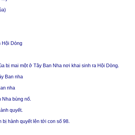
úa)
húa
n Hội Dòng
a bị mai một ở Tây Ban Nha nơi khai sinh ra Hội Dòng.
ây Ban nha
Ban nha
n Nha bùng nổ.
hành quyết.
 bị hành quyết lên tới con số 98.