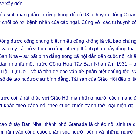
sẽ xảy đến.
riệu sinh mạng dân thường trong đó có 98 tu huynh Dòng Gioa
ừ chối bỏ rơi bệnh nhân của các ngài. Cùng với các tu huynh c
Dòng được công chúng biết nhiều cũng không là vật bảo chứng
à có ý trả thù vì họ cho rằng những thành phần này đồng lõa 
y Ban Nha – sự bất bình đẳng trong xã hội dẫn đến cuộc nội chi
g danh nghĩa một nước Cộng Hòa Tây Ban Nha năm 1931 –
ội, Tự Do – và là tiền đề cho vấn đề phân biệt chủng tộc. Và
sổ để tạo ra được sự bình đẳng. Tài sản của Giáo Hội đều bị tịc
ược coi là rất khác với Giáo Hội mà những người cách mạng đ
hác theo cách nói theo cuộc chiến tranh thời đại hiện đại h
ao ở tây Ban Nha, thành phố Granada là chiếc nôi sinh ra 
ăm năm vào công cuộc chăm sóc người bệnh và những người