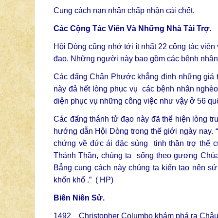
Cung cách nạn nhân chấp nhận cái chết.
Các Cộng Tác Viên Và Những Nhà Tài Trợ.
Hội Dòng cũng nhớ tới ít nhất 22 công tác viê
đạo. Những người này bao gồm các bệnh nhân b
Các đấng Chân Phước khẳng định những giá trị
này đả hết lòng phục vụ các bệnh nhân nghèo 
diện phục vụ những công việc như vậy ở 56 quốc
Các đấng thánh tử đạo này đã thể hiện lòng tr
hướng dẫn Hội Dòng trong thế giới ngày nay. “
chứng về đức ái đặc sủng tinh thần trợ th
Thánh Thần, chúng ta sống theo gương Chúa K
Bẳng cung cách này chúng ta kiến tạo nên s
khốn khổ .” ( HP)
Biên Niên Sử.
1492 Christopher Columbo khám phá ra Châ