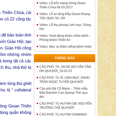
Video: Lễ bổn mạng Dòng Gioan
Thiên Chúa 08.03.2017
n Thiên Chúa, cái
Video: Lễ an táng thầy Giuse Khang
Trần Quốc Sử. OH
òn có 22 cộng tác
Video: Lễ thụ phong Linh mục, Dòng
OH
 để bảo toàn tính
Video: Hoạt động khám chữa bệnh -
Phòng khám Thiên An
với Giáo Hội, tạo
Video: Mục vụ thăm viếng bệnh nhân
ến. Giáo Hội công
 gồm những nhóm
THÔNG BÁO
 trong tất cả các
CÁO PHÓ: TH. GIUSE BÙI VĂN TÂM.
h thu, nhà thờ bị
OH QUA ĐỜI_29.03.23
CÁO PHÓ: TU SĨ, LINH MỤC SAVIO
TRẦN NGỌC TUYÊN QUA ĐỜI
em lòng thù ghét
Cáo phó Bà Cố Maria – Thân mẫu
ọ là “ collateral
thầy Đaminh Cao Quang Tình qua
đời
CÁO PHÓ: TU HUYNH GB. NGUYỄN
dòng Gioan Thiên
TRƯỜNG THẾ QUA ĐỜI
 túng quẫn không
CÁO PHÓ: TU HUYNH DAMIANO