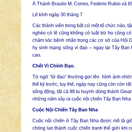
Á Thánh Braulio M. Corres, Federio Rubio và 6
Lể kính ngày 30 tháng 7
Các thành viên trong bất cứ một tổ chức nào, 
nghèo có lẽ cũng không có luật trừ họ cũng có 
chăm sóc bệnh nhân trong các cơ sở của Hội Dò
hy sinh mạng sống vì đạo – ngay tại Tây Ban
cao.
Chết Vì Chính
Đạo
.
Từ ngữ “tử đạo” thường gợi lên hình ảnh nhữn
thế kỷ trước, tuy thế, ngày nay cũng còn còn rấ
sống động, tất cả 98 tu huynh dòng thánh Gioa
những năm xảy ra cuộc nội chiến Tây Ban Nha
Cuộc Nội Chiến Tây Ban Nha
Cuộc nội chiến ở Tây Ban Nha được mô tả giốn
chóng lan thành cuộc chiến tranh thế giới khi