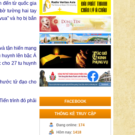
h đến từ quốc gia
bờ tường hai tay
vua” và họ bị bắn
 và tận hiến mạng
u huynh lên bậc Á
c cho 27 tu huynh
phước tử đạo cho
iến trình đó phải
FACEBOOK
THỐNG KÊ TRUY CẬP
Đang online:
174
Hôm nay:
1418