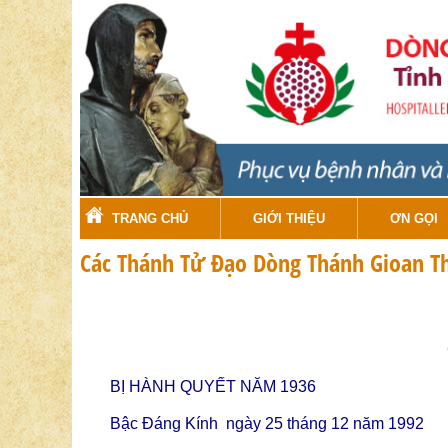
TRANG CHỦ
GIỚI THIỆU
ƠN GỌI
Các Thánh Tử Đạo Dòng Thánh Gioan T
BỊ HÀNH QUYẾT NĂM 1936
Bậc Đáng Kính ngày 25 tháng 12 năm 1992