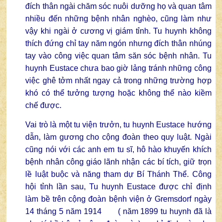
đích thân ngài chăm sóc nuôi dưỡng họ và quan tâm
nhiều đến những bệnh nhân nghèo, cũng làm như
vậy khi ngài ở cương vị giám tỉnh. Tu huynh không
thích đứng chỉ tay năm ngón nhưng đích thân nhúng
tay vào công việc quan tâm săn sóc bệnh nhân. Tu
huynh Eustace chưa bao giờ lảng tránh những công
việc ghê tởm nhất ngay cả trong những trường hợp
khó có thể tưởng tượng hoặc không thể nào kiềm
chế được.
Vai trò là một tu viện trưởn, tu huynh Eustace hướng
dẫn, làm gương cho cộng đoàn theo quy luật. Ngài
cũng nói với các anh em tu sĩ, hô hào khuyến khích
bệnh nhân công giáo lãnh nhận các bí tích, giữ trọn
lề luật buộc và năng tham dự Bí Thánh Thể. Công
hội tỉnh lần sau, Tu huynh Eustace được chỉ định
làm bề trên cộng đoàn bệnh viện ở Gremsdorf ngày
14 tháng 5 năm 1914 ( năm 1899 tu huynh đã là