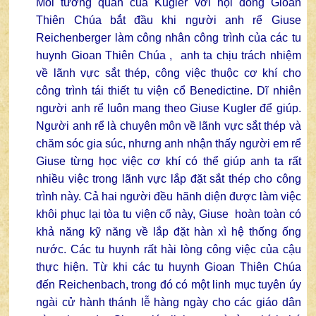
Mối tương quan của Kugler với hội dòng Gioan
Thiên Chúa bắt đầu khi người anh rể Giuse
Reichenberger làm công nhân công trình của các tu
huynh Gioan Thiên Chúa , anh ta chịu trách nhiệm
về lãnh vực sắt thép, công việc thuộc cơ khí cho
công trình tái thiết tu viện cổ Benedictine. Dĩ nhiên
người anh rể luôn mang theo Giuse Kugler để giúp.
Người anh rể là chuyên môn về lãnh vực sắt thép và
chăm sóc gia súc, nhưng anh nhận thấy người em rể
Giuse từng học việc cơ khí có thể giúp anh ta rất
nhiều việc trong lãnh vực lắp đặt sắt thép cho công
trình này. Cả hai người đều hãnh diện được làm việc
khôi phục lại tòa tu viện cổ này, Giuse hoàn toàn có
khả năng kỹ năng về lắp đặt hàn xì hệ thống ống
nước. Các tu huynh rất hài lòng công việc của cậu
thực hiện. Từ khi các tu huynh Gioan Thiên Chúa
đến Reichenbach, trong đó có một linh mục tuyên úy
ngài cử hành thánh lễ hàng ngày cho các giáo dân