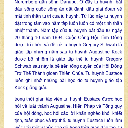
Nuremberg gần sông Danube. Ở đây tu huynh bắt
đầu sống cuộc sống ẩn dật đánh dấu giai đoạn về
mặt tinh thần tu trì của tu huynh. Từ lúc này tu huynh
đặt trọng tâm vào năm tập luôn luôn có một tinh thần
nhiệt thành. Năm tập của tu huynh bắt đầu từ ngày
20 tháng 10 năm 1894. Cuộc Công Hội Tỉnh Dòng
được tổ chức và đề cử tu huynh Gregory Schwab là
giáo tập nhưng năm sau tu huynh Augustine Kock
được bổ nhiệm là giáo tập thế tu huynh Gregory
Schwab sau này là bề trên tổng quyền của Hội Dòng
Trợ Thế Thánh gioan Thiên Chúa. Tu huynh Eustace
luôn ghi nhớ những bài học do tu huynh giáo tập
Kock giảng giải.
trong thời gian tập viện tu huynh Eustace được học
hỏi về luật thánh Augustine, Hiến Pháp và Tổng quy
của hội dòng, học hỏi các lời khấn nghèo khó, khiết
tịnh, tuân phục và trợ thế. tu huynh Eustace luôn làm
việc với một ý thức cao độ trong thời gian đào tạo, tu