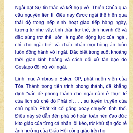
Ngài đặt Sự tín thác và kết hợp với Thiên Chúa qua
cầu nguyện liên lỉ, điều này được ngài thể hiện qua
thái độ trong nếp sinh hoạt giao tiếp hàng ngày,
tương tự như vậy, tinh thần trợ thế, tình huynh đệ và
đặc sủng trợ thế luôn là nguồn động lực của ngài,
chỉ cho ngài biết và chấp nhận mọi hồng ân luôn
luôn đồng hành với ngài. Đặc biệt trong suốt khoảng
thời gian kinh hoàng và cách đối xử tàn bạo do
Gestapo đối xử với ngài.
Linh mục Ambrosio Esker, OP, phát ngôn viên của
Tòa Thánh trong tiến trình phong thánh, đã khẳng
định “vấn đề phong thánh cho ngài nằm ở thực tế
của lịch sử chế độ Phát xít . . . sự tuyên truyền của
chủ nghĩa Phát xit cố gắng xoay chuyển tình thế.
Điều này sẽ dẫn đến phá bỏ hoàn toàn nền đạo đức
kito giáo của từng cá nhân lôi kéo, trừ khử tận gốc rễ
ảnh hưởng của Giáo Hội công giáo trên họ.