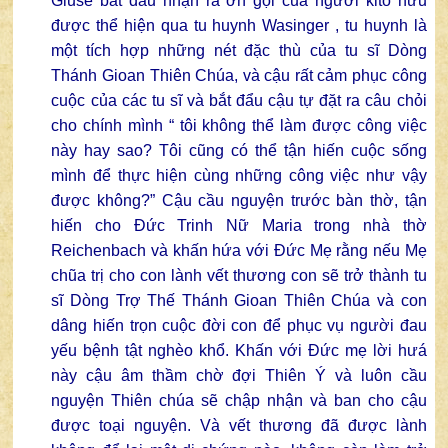
Giuse bắt đầu nhận ra ơn gọi của người kito hữu
được thể hiện qua tu huynh Wasinger , tu huynh là
một tích hợp những nét đặc thù của tu sĩ Dòng
Thánh Gioan Thiên Chúa, và cậu rất cảm phục công
cuộc của các tu sĩ và bắt đẩu cậu tự đặt ra câu chỏi
cho chính mình “ tôi không thể làm được công việc
này hay sao? Tôi cũng có thể tận hiến cuộc sống
mình để thực hiện cùng những công việc như vậy
được không?” Cậu cầu nguyện trước bàn thờ, tận
hiến cho Đức Trinh Nữ Maria trong nhà thờ
Reichenbach và khấn hứa với Đức Mẹ rằng nếu Mẹ
chũa trị cho con lành vết thương con sẽ trở thành tu
sĩ Dòng Trợ Thế Thánh Gioan Thiên Chúa và con
dâng hiến trọn cuộc đời con để phục vụ người đau
yếu bệnh tật nghèo khổ. Khấn với Đức mẹ lời hưá
này cậu âm thầm chờ đợi Thiên Ý và luôn cầu
nguyện Thiên chúa sẽ chập nhận và ban cho cậu
được toại nguyện. Và vết thương đã được lành