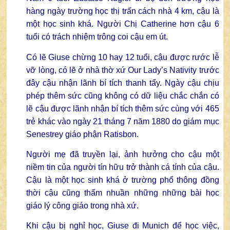
hàng ngày trường học thị trấn cách nhà 4 km, cậu là
một học sinh khá. Người Chị Catherine hơn cậu 6
tuổi có trách nhiệm trông coi cậu em út.
Có lẽ Giuse chừng 10 hay 12 tuổi, cậu được rước lễ
vỡ lòng, có lẽ ở nhà thờ xứ Our Lady’s Nativity trước
đây cậu nhận lãnh bí tích thanh tẩy. Ngày cậu chịu
phép thêm sức cũng không có dữ liệu chắc chắn có
lẽ cậu được lãnh nhận bí tích thêm sức cùng với 465
trẻ khác vào ngày 21 tháng 7 năm 1880 do giám mục
Senestrey giáo phận Ratisbon.
Người mẹ đã truyền lại, ảnh hưởng cho cậu một
niềm tin của người tín hữu trở thành cá tính của cậu.
Cậu là một học sinh khá ở trường phổ thông đồng
thời cậu cũng thấm nhuần những những bài học
giáo lý công giáo trong nhà xứ.
Khi cậu bị nghỉ học, Giuse đi Munich để học việc,