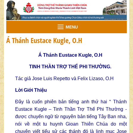
MENU
Á Thánh Eustace Kugle, O.H
Á Thánh Eustace Kugle, O.H
TINH THẦN TRỢ THẾ PHI THƯỜNG.
Tác giả Jose Luis Repetto và Felix Lizaso, O.H
Lời Giới Thiệu
Đây là cuốn phiên bản tíếng anh thứ hai “ Thánh
Eustace Kugle – Tinh Thần Trợ Thế Phi Thường -
được chuyển ngữ từ nguyên bản tiếng Tây Ban nha,
nói về một tu huynh Gioan Thiên Chúa do một
chuyên viết tiểu sử các thánh đó là linh mục Jose