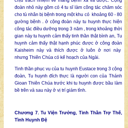
chịu trách nhiệm về mảng bệnh xá và dược. Cộng
đoàn nhỏ này gồm có 4 tu sĩ làm công tác chăm sóc
cho tù nhân bị bệnh trong một khu có khoảng 60 - 80
gường bệnh . ở cộng đoàn này tu huynh thực hiện
công tác điều dưỡng trong 3 năm , trong khoảng thời
gian này tu huynh cảm thấy tinh thần thật bình an, Tu
huynh cảm thấy thật hạnh phúc được ở công đoàn
Kaisheim này và thích được ở luôn ở nơi này
nhưng Thiên Chúa có kế hoạch của Ngài.
Tinh thần phục vụ của tu huynh Eustace trong 3 cộng
đoàn, Tu huynh đích thực là người con của Thánh
Gioan Thiên Chúa trước khi tu huynh được bầu làm
bề trên và sau này ở vị trí giám tỉnh.
Chương 7. Tu Viện Trưởng, Tinh Thần Trợ Thế,
Tình Huynh Đệ