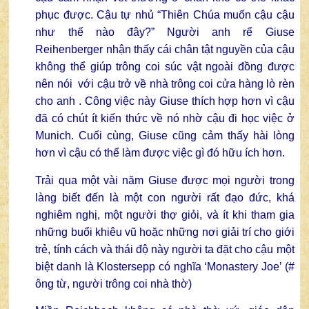
phục được. Cậu tự nhủ “Thiên Chúa muốn cậu cậu
như thế nào đây?” Người anh rể Giuse
Reihenberger nhận thấy cái chân tật nguyền của cậu
không thể giúp trông coi súc vật ngoài đồng được
nên nói với cậu trở về nhà trông coi cửa hàng lò rèn
cho anh . Công việc này Giuse thích hợp hơn vì cậu
đã có chút ít kiến thức về nó nhờ cậu đi học việc ở
Munich. Cuối cùng, Giuse cũng cảm thấy hài lòng
hơn vì cậu có thể làm được việc gì đó hữu ích hơn.
Trải qua một vài năm Giuse được mọi người trong
làng biết đến là một con người rất đạo đức, khá
nghiêm nghị, một người thợ giỏi, và ít khi tham gia
những buổi khiêu vũ hoặc những nơi giải trí cho giới
trẻ, tính cách và thái độ này người ta đặt cho cậu một
biệt danh là Klostersepp có nghĩa ‘Monastery Joe’ (#
ông từ, người trông coi nhà thờ)