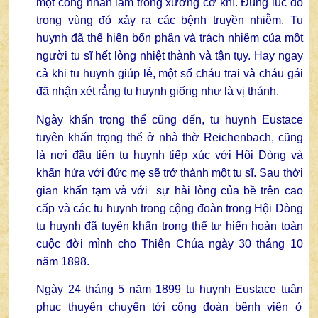
một công nhân làm trong xưởng cơ khí. Đúng lúc đó
trong vùng đó xảy ra các bệnh truyền nhiễm. Tu
huynh đã thể hiện bổn phận và trách nhiệm của một
người tu sĩ hết lòng nhiệt thành và tận tụy. Hay ngay
cả khi tu huynh giúp lễ, một số cháu trai và cháu gái
đã nhận xét rẳng tu huynh giống như là vị thánh.
Ngày khấn trọng thể cũng đến, tu huynh Eustace
tuyên khấn trọng thể ở nhà thờ Reichenbach, cũng
là nơi đầu tiên tu huynh tiếp xúc với Hội Dòng và
khấn hứa với đức mẹ sẽ trở thành một tu sĩ. Sau thời
gian khấn tạm và với sự hài lòng của bề trên cao
cấp và các tu huynh trong cộng đoàn trong Hội Dòng
tu huynh đã tuyên khấn trọng thể tự hiến hoàn toàn
cuộc đời mình cho Thiên Chúa ngày 30 tháng 10
năm 1898.
Ngày 24 tháng 5 năm 1899 tu huynh Eustace tuân
phục thuyên chuyển tới cộng đoàn bệnh viện ở