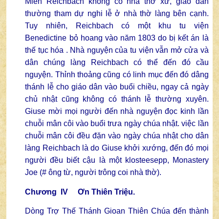
Miền Reichbach không có nhà thờ xứ, giáo dân
thường tham dự nghi lễ ở nhà thờ làng bên cạnh.
Tuy nhiên, Reichbach có một khu tu viện
Benedictine bỏ hoang vào năm 1803 do bị kết án là
thế tục hóa . Nhà nguyện của tu viện vẫn mở cửa và
dân chúng làng Reichbach có thể đến đó cầu
nguyện. Thỉnh thoảng cũng có linh mục đến đó dâng
thánh lễ cho giáo dân vào buổi chiều, ngay cả ngày
chủ nhật cũng không có thánh lễ thường xuyên.
Giuse mời mọi người đến nhà nguyện đọc kinh lần
chuỗi mân côi vào buổi trưa ngày chúa nhật. việc lần
chuỗi mân côi đều đặn vào ngày chúa nhật cho dân
làng Reichbach là do Giuse khởi xướng, đến đó mọi
người đều biết cậu là một klosteesepp, Monastery
Joe (# ông từ, người trông coi nhà thờ).
Chương IV Ơn Thiên Triệu.
Dòng Trợ Thế Thánh Gioan Thiên Chúa đến thành