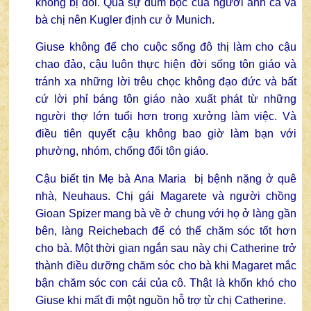
không bị đói. Qua sự đùm bọc của người anh cả và
bà chị nên Kugler định cư ở Munich.
Giuse không để cho cuộc sống đô thị làm cho cậu
chao đảo, cậu luôn thực hiện đời sống tôn giáo và
tránh xa những lời trêu chọc không đạo đức và bất
cứ lời phỉ báng tôn giáo nào xuất phát từ những
người thợ lớn tuổi hơn trong xưởng làm việc. Và
điều tiên quyết cậu không bao giờ làm bạn với
phường, nhóm, chống đối tôn giáo.
Cậu biết tin Mẹ bà Ana Maria bị bệnh nặng ở quê
nhà, Neuhaus. Chị gái Magarete và người chồng
Gioan Spizer mang bà về ở chung với họ ở làng gần
bên, làng Reichebach để có thể chăm sóc tốt hơn
cho bà. Một thời gian ngắn sau này chị Catherine trở
thành điều dưỡng chăm sóc cho bà khi Magaret mắc
bận chăm sóc con cái của cô. Thật là khốn khó cho
Giuse khi mất đi một nguồn hỗ trợ từ chị Catherine.