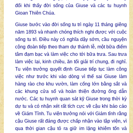
đổi khi thấy đời sống của Giuse và các tu huynh
Gioan Thiên Chúa.
Giuse bước vào đời sống tu trì ngày 11 tháng giêng
năm 1893 và nhanh chóng thích nghi được với cuộc
sống tu trì. Điều này có nghĩa dậy sớm, cầu nguyện
cộng đoàn tiếp theo tham dự thánh lễ, một bữa điểm
tâm đạm bạc và làm việc cho tới bữa trưa. Sau trưa
làm việc lại, kinh chiều, ăn tối giải trí chung, đi nghỉ.
Tu viện trưởng quyết định Giuse tiếp tục làm công
việc như trước khi vào dòng vì thế sai Giuse làm
hàng rào cho khu vườn, làm cổng lớn bằng sắt và
các khung cửa sổ và hoàn thiện đường ống dẫn
nước. Các tu huynh quan sát kỹ Giuse trong thời kỳ
dự tu và có nhận xét rất tích cực về cậu khi báo cáo
về Giám Tỉnh. Tu viện trưởng nói với Giám tỉnh rằng
cậu Giuse rất đáng được chấp nhận vào tập viện, vì
qua thời gian cậu tỏ ra giữ im lặng khiêm tốn và