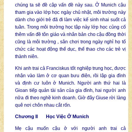
chúng ta sẽ đề cập vấn đề này sau. Ở Munich cậu
tham gia vào lớp học ngày chủ nhật, môi trường này
dành cho giới trẻ đã đi làm việc kế sinh nhai suốt cả
tuần. Trong môi trường học tập này lớp học củng cố
thêm vấn đề tôn giáo và nhân bản cho cậu đồng thời
cũng là môi trường , sân chơi trong ngày nghỉ họ tổ
chức các hoạt động thể dục, thể thao cho các trẻ vị
thành niên.
Khi anh trai cả Franciskus tốt nghiệp trung học, được
nhận vào làm ở cơ quan bưu điện, rồi lập gia đình
và định cư luôn ở Munich. Người anh thứ hai là
Gioan tiếp quản tài sản của gia đình, hai người anh
nữa đi theo nghề kinh doanh. Giờ đây Giuse rời làng
quê nơi chôn nhau cắt rốn.
Chương II Học Việc Ở Munich
Mẹ cậu muốn cậu ở với người anh trai cả