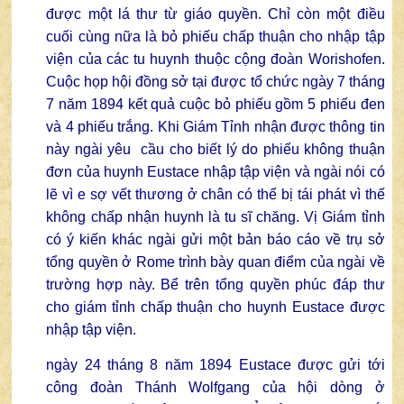
được một lá thư từ giáo quyền. Chỉ còn một điều
cuối cùng nữa là bỏ phiếu chấp thuận cho nhập tập
viện của các tu huynh thuộc cộng đoàn Worishofen.
Cuộc họp hội đồng sở tại được tổ chức ngày 7 tháng
7 năm 1894 kết quả cuộc bỏ phiếu gồm 5 phiếu đen
và 4 phiếu trắng. Khi Giám Tỉnh nhận được thông tin
này ngài yêu cầu cho biết lý do phiếu không thuận
đơn của huynh Eustace nhập tập viện và ngài nói có
lẽ vì e sợ vết thương ở chân có thể bị tái phát vì thế
không chấp nhận huynh là tu sĩ chăng. Vị Giám tỉnh
có ý kiến khác ngài gửi một bản báo cáo về trụ sở
tổng quyền ở Rome trình bày quan điểm của ngài về
trường hợp này. Bể trên tổng quyền phúc đáp thư
cho giám tỉnh chấp thuận cho huynh Eustace được
nhập tập viện.
ngày 24 tháng 8 năm 1894 Eustace được gửi tới
công đoàn Thánh Wolfgang của hội dòng ở