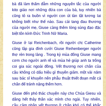
bà đã làm thấm đẫm những nguyên tắc của người
kito giáo nơi những đứa con của bà, tuy nhiên bà
cũng tỏ ra buồn vì người con út tàn tật tương lai
không biết như thế nào. Sau cái tang đau thương
của người mẹ, Giuse càng thêm lòng sùng đạo đặc
biệt tôn kính Đức Trinh Nữ Maria.
Giuse ở lại Reichenbach, rồi người chị Catherine
cũng lập gia đình cưới Giuse Reihenberger người
thợ rèn trong làng . Trong kỳ mùa đông Giuse mang
cơm cho người anh rể và mùa hè giúp anh ta trông
coi gia súc ngoài đồng. Vết thương nơi chân của
cậu không có dấu hiệu gì thuyên giảm. một vài năm
sau bác sĩ khuyên nên phẫu thuật thiết đoạn mắt cá
chân để tránh nặng thêm hơn.
Giuse đến phó thác chuyện này cho Chúa Giesu và
dâng hết thảy thân xác mình cho ngài. Tuy nhiên,
cậu cảm nhận vết thương ở chân khó có thể khắc