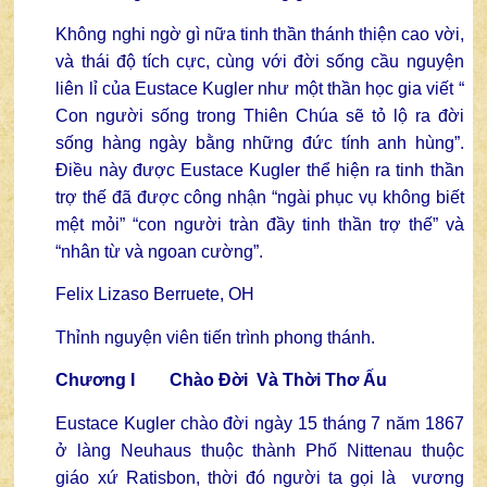
Không nghi ngờ gì nữa tinh thần thánh thiện cao vời,
và thái độ tích cực, cùng với đời sống cầu nguyện
liên lỉ của Eustace Kugler như một thần học gia viết “
Con người sống trong Thiên Chúa sẽ tỏ lộ ra đời
sống hàng ngày bằng những đức tính anh hùng”.
Điều này được Eustace Kugler thể hiện ra tinh thần
trợ thế đã được công nhận “ngài phục vụ không biết
mệt mỏi” “con người tràn đầy tinh thần trợ thế” và
“nhân từ và ngoan cường”.
Felix Lizaso Berruete, OH
Thỉnh nguyện viên tiến trình phong thánh.
Chương I Chào Đời Và Thời Thơ Ấu
Eustace Kugler chào đời ngày 15 tháng 7 năm 1867
ở làng Neuhaus thuộc thành Phố Nittenau thuộc
giáo xứ Ratisbon, thời đó người ta gọi là vương