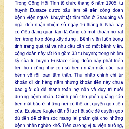
Trong Công Hội Tỉnh tổ chức tháng 6 năm 1905, tu
huynh Eustace được bầu làm bề trên cộng đoàn
bệnh viện người khuyết tật tâm thần ở Straubing và
ngài đến nhận nhiệm sở ngày 16 tháng 6. Nhà này
có điều đáng quan tâm là đang có một khoản nợ rất
lớn trong hợp đồng xây dựng . Bệnh viện luôn trong
tình trạng quá tải và nhu cầu cần có một bệnh viện,
cộng đoàn này rất lớn gồm 33 tu huynh; trong nhiệm
kỳ của tu huynh Eustace cộng đoàn này phát triển
lớn hơn cũng như con số bệnh nhân mắc các loại
bệnh về rối loạn tâm thần. Thu nhập chính chỉ từ
khoản đi xin hàng năm nhưng khoản tiền này chưa
bao giờ đủ để thanh toán nợ nần và duy trì nuôi
dưỡng bệnh nhân. Chính phủ cho phép quảng cáo
trên mặt báo ở những nơi có thể xin, quyên góp tiền
của, Eustace Kugler đã nỗ lực hết sức để quyên góp
đủ tiền để chăm sóc mang lại phẩm giá cho những
bệnh nhân nghèo khổ. Trên cương vị tu viện trưởng,