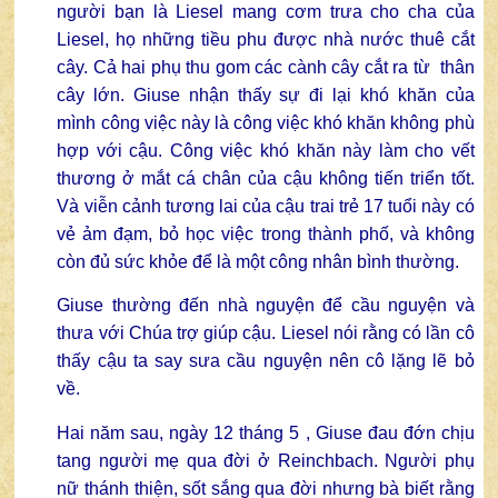
người bạn là Liesel mang cơm trưa cho cha của
Liesel, họ những tiều phu được nhà nước thuê cắt
cây. Cả hai phụ thu gom các cành cây cắt ra từ thân
cây lớn. Giuse nhận thấy sự đi lại khó khăn của
mình công việc này là công việc khó khăn không phù
hợp với cậu. Công việc khó khăn này làm cho vết
thương ở mắt cá chân của cậu không tiến triển tốt.
Và viễn cảnh tương lai của cậu trai trẻ 17 tuổi này có
vẻ ảm đạm, bỏ học việc trong thành phố, và không
còn đủ sức khỏe để là một công nhân bình thường.
Giuse thường đến nhà nguyện để cầu nguyện và
thưa với Chúa trợ giúp cậu. Liesel nói rằng có lần cô
thấy cậu ta say sưa cầu nguyện nên cô lặng lẽ bỏ
về.
Hai năm sau, ngày 12 tháng 5 , Giuse đau đớn chịu
tang người mẹ qua đời ở Reinchbach. Người phụ
nữ thánh thiện, sốt sắng qua đời nhưng bà biết rằng