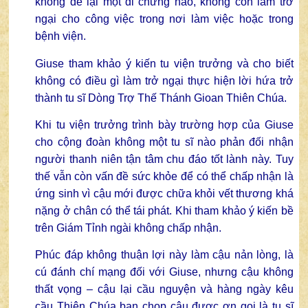
không để lại một di chứng nào, không còn làm trở
ngại cho công việc trong nơi làm việc hoặc trong
bệnh viện.
Giuse tham khảo ý kiến tu viện trưởng và cho biết
không có điều gì làm trở ngại thực hiện lời hứa trở
thành tu sĩ Dòng Trợ Thế Thánh Gioan Thiên Chúa.
Khi tu viện trưởng trình bày trường hợp của Giuse
cho cộng đoàn không một tu sĩ nào phản đối nhận
người thanh niên tận tâm chu đáo tốt lành này. Tuy
thế vẫn còn vấn đề sức khỏe để có thể chấp nhận là
ứng sinh vì cậu mới được chữa khỏi vết thương khá
nặng ở chân có thể tái phát. Khi tham khảo ý kiến bề
trên Giám Tỉnh ngài không chấp nhận.
Phúc đáp không thuận lợi này làm cậu nản lòng, là
cú đánh chí mạng đối với Giuse, nhưng cậu không
thất vọng – cậu lại cầu nguyện và hàng ngày kêu
cầu Thiên Chúa ban chop cậu được ơn gọi là tu sĩ