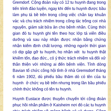
Gremdorf. Cộng đoàn này có 12 tu huynh đang trong
tiến trình đào luyện, ngay khi đến tu huynh được bầu
làm phụ tá bề trên trong công việc chân tay khuân
vác và chu trách nhiệm trong công tác trông coi nhà
nguyện, giám sát bữa ăn cho bệnh nhân. Cùng thời
gian đó tu huynh ghi tên theo học lớp tá viên điều
dưỡng và sau này nhận được nhận bằng chứng
nhận kiểm định chất lượng. những người thời gian
có dịp gặp gỡ tu huynh, họ nhận xét tu huynh thật
khiêm tốn, đạo đức., có ý thức trách nhiệm và đối xử
thân thiện với những ai đến bệnh viện. Tỉnh dòng
Bavian tổ chức công hội tỉnh ở nhà Gremsdorf tháng
6 năm 1902, dù phiếu bầu thăm dò có tên của tu
huynh ở chức vụ bề trên nhưng trong lần bầu phiếu
chính thức không có tên tu huynh.
Huynh Eustace được thuyên chuyển tới cộng đoàn
phục hồi nhân phẩm ở Kaisheim nơi đó các tu huynh