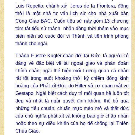
Luis Repetto, chánh xứ Jeres de la Frontera, đồng
thời là một nhà tư vấn lịch sử cho nhà xuất bản
Công Giáo BAC. Cuốn tiểu sử này gồm 13 chương
tóm tắt tiểu sử thánh nhân đồng thời thêm vào mục
biên niên sử cuộc đời vị Thánh và tiến trình phong
thánh cho ngài.
Thánh Eustce Kugler chào đời tại Đức, là người có
dáng vẻ đặc biệt về tài ngoại giao và phán đoán
chính chắn, ngài thể hiện mối tương quan cá nhân
rất tốt trong suốt khoảng thời kỳ chiếm đóng kinh
hoàng của Phát xít Đức do Hitler và cơ quan mật vụ
Gestapo. Ngài biết cách duy trì mối quan hệ luôn tốt
đẹp và nhất là ngài quyết định không thể bỏ qua
những tiêu chuẩn, chuẩn mực méo mó và thất đức
của chủ nghĩa phát xít và không bao giờ chấp nhận
hoặc theo sự điều khiển của họ để chống lại Thiên
Chúa Giáo.