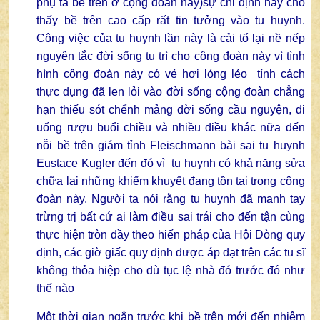
phụ tá bề trên ở cộng đoàn này)sự chỉ định này cho
thấy bề trên cao cấp rất tin tưởng vào tu huynh.
Công việc của tu huynh lần này là cải tổ lại nề nếp
nguyên tắc đời sống tu trì cho cộng đoàn này vì tình
hình cộng đoàn này có vẻ hơi lỏng lẻo tính cách
thực dụng đã len lỏi vào đời sống cộng đoàn chẳng
hạn thiếu sót chểnh mảng đời sống cầu nguyện, đi
uống rượu buổi chiều và nhiều điều khác nữa đến
nỗi bề trên giám tỉnh Fleischmann bài sai tu huynh
Eustace Kugler đến đó vì tu huynh có khả năng sửa
chữa lại những khiếm khuyết đang tồn tại trong cộng
đoàn này. Người ta nói rằng tu huynh đã mạnh tay
trừng trị bất cứ ai làm điều sai trái cho đến tận cùng
thực hiện tròn đầy theo hiến pháp của Hội Dòng quy
định, các giờ giấc quy định được áp đạt trên các tu sĩ
không thỏa hiệp cho dù tục lệ nhà đó trước đó như
thế nào
Một thời gian ngắn trước khi bề trên mới đến nhiệm