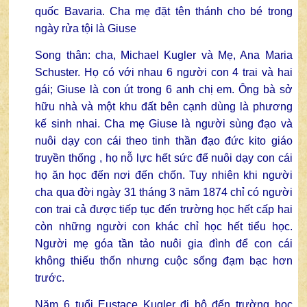
quốc Bavaria. Cha mẹ đặt tên thánh cho bé trong
ngày rửa tội là Giuse
Song thân: cha, Michael Kugler và Mẹ, Ana Maria
Schuster. Họ có với nhau 6 người con 4 trai và hai
gái; Giuse là con út trong 6 anh chị em. Ông bà sở
hữu nhà và một khu đất bên cạnh dùng là phương
kế sinh nhai. Cha mẹ Giuse là người sùng đạo và
nuôi dạy con cái theo tinh thần đạo đức kito giáo
truyền thống , họ nỗ lực hết sức để nuôi dạy con cái
họ ăn học đến nơi đến chốn. Tuy nhiên khi người
cha qua đời ngày 31 tháng 3 năm 1874 chỉ có người
con trai cả được tiếp tục đến trường học hết cấp hai
còn những người con khác chỉ học hết tiểu học.
Người mẹ góa tần tảo nuôi gia đình để con cái
không thiếu thốn nhưng cuộc sống đạm bạc hơn
trước.
Năm 6 tuổi Eustace Kugler đi bộ đến trường học