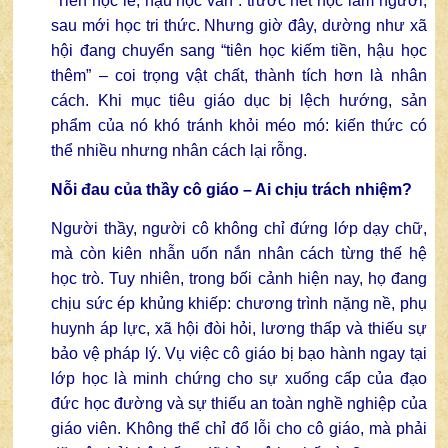
“Tiên học lễ, hậu học văn”: trước hết học làm người,
sau mới học tri thức. Nhưng giờ đây, dường như xã
hội đang chuyển sang “tiên học kiếm tiền, hậu học
thêm” – coi trọng vật chất, thành tích hơn là nhân
cách. Khi mục tiêu giáo dục bị lệch hướng, sản
phẩm của nó khó tránh khỏi méo mó: kiến thức có
thể nhiều nhưng nhân cách lại rỗng.
Nỗi đau của thầy cô giáo – Ai chịu trách nhiệm?
Người thầy, người cô không chỉ đứng lớp dạy chữ,
mà còn kiên nhẫn uốn nắn nhân cách từng thế hệ
học trò. Tuy nhiên, trong bối cảnh hiện nay, họ đang
chịu sức ép khủng khiếp: chương trình nặng nề, phụ
huynh áp lực, xã hội đòi hỏi, lương thấp và thiếu sự
bảo vệ pháp lý. Vụ việc cô giáo bị bạo hành ngay tại
lớp học là minh chứng cho sự xuống cấp của đạo
đức học đường và sự thiếu an toàn nghề nghiệp của
giáo viên. Không thể chỉ đổ lỗi cho cô giáo, mà phải