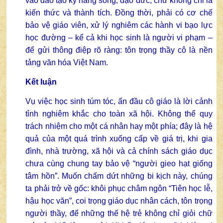
vào đào tạo kỹ năng sống, đạo đức, chứ không chỉ là
kiến thức và thành tích. Đồng thời, phải có cơ chế
bảo vệ giáo viên, xử lý nghiêm các hành vi bạo lực
học đường – kể cả khi học sinh là người vi phạm –
để gửi thông điệp rõ ràng: tôn trọng thầy cô là nền
tảng văn hóa Việt Nam.
Kết luận
Vụ việc học sinh túm tóc, ấn đầu cô giáo là lời cảnh
tỉnh nghiêm khắc cho toàn xã hội. Không thể quy
trách nhiệm cho một cá nhân hay một phía; đây là hệ
quả của một quá trình xuống cấp về giá trị, khi gia
đình, nhà trường, xã hội và cả chính sách giáo dục
chưa cùng chung tay bảo vệ “người gieo hạt giống
tâm hồn”. Muốn chấm dứt những bi kịch này, chúng
ta phải trở về gốc: khôi phục châm ngôn “Tiên học lễ,
hậu học văn”, coi trọng giáo dục nhân cách, tôn trọng
người thầy, để những thế hệ trẻ không chỉ giỏi chữ