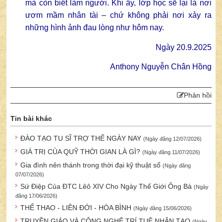
mà còn biết làm người. Khi ấy, lớp học sẽ lại là nơi
ươm mầm nhân tài – chứ không phải nơi xảy ra
những hình ảnh đau lòng như hôm nay.
Ngày 20.9.2025
Anthony Nguyễn Chân Hồng
Phản hồi
Tin bài khác
ĐÀO TẠO TU SĨ TRỢ THẾ NGÀY NAY
(Ngày đăng 12/07/2026)
GIÁ TRỊ CỦA QUỸ THỜI GIAN LÀ GÌ?
(Ngày đăng 11/07/2026)
Gia đình nên thánh trong thời đại kỹ thuật số
(Ngày đăng
07/07/2026)
Sứ Điệp Của ĐTC Lêô XIV Cho Ngày Thế Giới Ông Bà
(Ngày
đăng 17/06/2026)
THỂ THAO - LIÊN ĐỚI - HÒA BÌNH
(Ngày đăng 15/06/2026)
TRUYỀN GIÁO VÀ CÔNG NGHỆ TRÍ TUỆ NHÂN TẠO
(Ngày