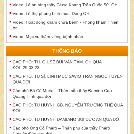
Video: Lễ an táng thầy Giuse Khang Trần Quốc Sử. OH
Video: Lễ thụ phong Linh mục, Dòng OH
Video: Hoạt động khám chữa bệnh - Phòng khám Thiên
An
Video: Mục vụ thăm viếng bệnh nhân
THÔNG BÁO
CÁO PHÓ: TH. GIUSE BÙI VĂN TÂM. OH QUA
ĐỜI_29.03.23
CÁO PHÓ: TU SĨ, LINH MỤC SAVIO TRẦN NGỌC TUYÊN
QUA ĐỜI
Cáo phó Bà Cố Maria – Thân mẫu thầy Đaminh Cao
Quang Tình qua đời
CÁO PHÓ: TU HUYNH GB. NGUYỄN TRƯỜNG THẾ QUA
ĐỜI
CÁO PHÓ: TU HUYNH DAMIANO BÙI ĐỨC AN QUA ĐỜI
Cáo phó Ông Cố Phêrô – Thân phụ của thầy Phêrô
Nguyễn Đức qua đời