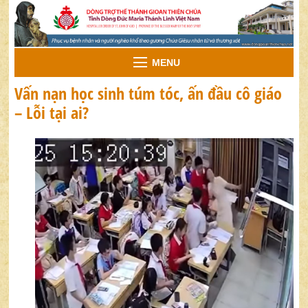
MENU
Vấn nạn học sinh túm tóc, ấn đầu cô giáo
– Lỗi tại ai?