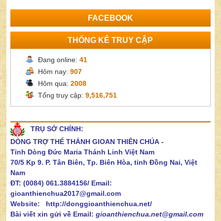
FACEBOOK
THỐNG KÊ TRUY CẬP
Đang online:
41
Hôm nay:
907
Hôm qua:
2008
Tổng truy cập:
9,516,751
TRỤ SỞ CHÍNH:
DÒNG TRỢ THẾ THÁNH GIOAN THIÊN CHÚA
-
Tỉnh Dòng Đức Maria Thánh Linh Việt Nam
70/5 Kp 9. P. Tân Biên, Tp. Biên Hòa, tỉnh Đồng Nai, Việt
Nam
ĐT: (0084) 061.3884156/
Email:
gioanthienchua2017@gmail.com
Website: http://donggioanthienchua.net/
Bài viết xin gửi về Email:
gioanthienchua.net@gmail.com