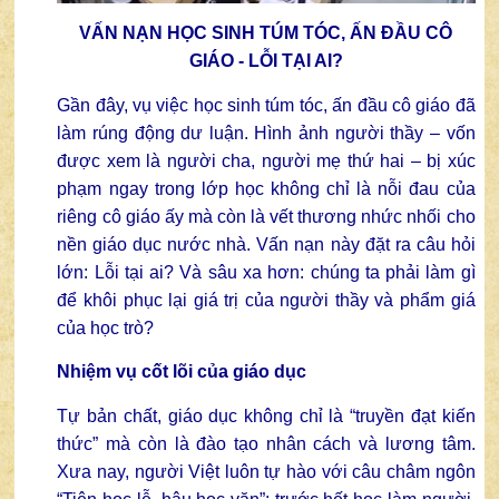
VẤN NẠN HỌC SINH TÚM TÓC, ẤN ĐẦU CÔ
GIÁO - LỖI TẠI AI?
Gần đây, vụ việc học sinh túm tóc, ấn đầu cô giáo đã
làm rúng động dư luận. Hình ảnh người thầy – vốn
được xem là người cha, người mẹ thứ hai – bị xúc
phạm ngay trong lớp học không chỉ là nỗi đau của
riêng cô giáo ấy mà còn là vết thương nhức nhối cho
nền giáo dục nước nhà. Vấn nạn này đặt ra câu hỏi
lớn: Lỗi tại ai? Và sâu xa hơn: chúng ta phải làm gì
để khôi phục lại giá trị của người thầy và phẩm giá
của học trò?
Nhiệm vụ cốt lõi của giáo dục
Tự bản chất, giáo dục không chỉ là “truyền đạt kiến
thức” mà còn là đào tạo nhân cách và lương tâm.
Xưa nay, người Việt luôn tự hào với câu châm ngôn