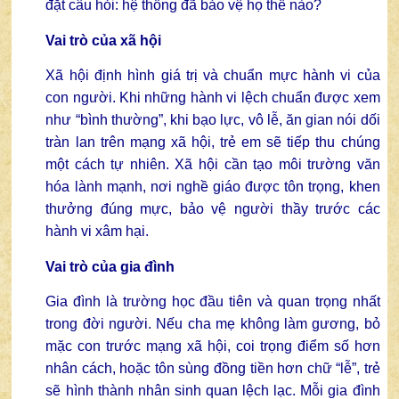
đặt câu hỏi: hệ thống đã bảo vệ họ thế nào?
Vai trò của xã hội
Xã hội định hình giá trị và chuẩn mực hành vi của
con người. Khi những hành vi lệch chuẩn được xem
như “bình thường”, khi bạo lực, vô lễ, ăn gian nói dối
tràn lan trên mạng xã hội, trẻ em sẽ tiếp thu chúng
một cách tự nhiên. Xã hội cần tạo môi trường văn
hóa lành mạnh, nơi nghề giáo được tôn trọng, khen
thưởng đúng mực, bảo vệ người thầy trước các
hành vi xâm hại.
Vai trò của gia đình
Gia đình là trường học đầu tiên và quan trọng nhất
trong đời người. Nếu cha mẹ không làm gương, bỏ
mặc con trước mạng xã hội, coi trọng điểm số hơn
nhân cách, hoặc tôn sùng đồng tiền hơn chữ “lễ”, trẻ
sẽ hình thành nhân sinh quan lệch lạc. Mỗi gia đình