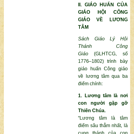
II. GIÁO HUẤN CỦA
GIÁO HỘI CÔNG
GIÁO VỀ LƯƠNG
TÂM
Sách Giáo Lý Hội
Thánh Công
Giáo
(GLHTCG, số
1776–1802) trình bày
giáo huấn Công giáo
về lương tâm qua ba
điểm chính:
1. Lương tâm là nơi
con người gặp gỡ
Thiên Chúa.
“Lương tâm là tâm
điểm sâu thẳm nhất, là
cung thánh của con