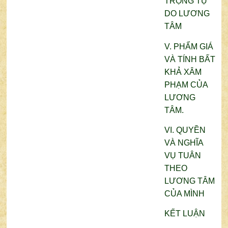
TRỌNG TỰ
DO LƯƠNG
TÂM
V. PHẨM GIÁ
VÀ TÍNH BẤT
KHẢ XÂM
PHẠM CỦA
LƯƠNG
TÂM.
VI. QUYỀN
VÀ NGHĨA
VỤ TUÂN
THEO
LƯƠNG TÂM
CỦA MÌNH
KẾT LUẬN