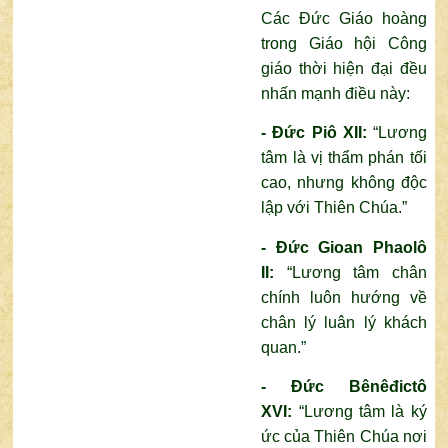
Các Đức Giáo hoàng
trong Giáo hội Công
giáo thời hiện đại đều
nhấn mạnh điều này:
- Đức
Piô XII:
“Lương
tâm là vị thẩm phán tối
cao, nhưng không độc
lập với Thiên Chúa.”
- Đức
Gioan Phaolô
II:
“Lương tâm chân
chính luôn hướng về
chân lý luân lý khách
quan.”
- Đức
Bênêđictô
XVI:
“Lương tâm là ký
ức của Thiên Chúa nơi