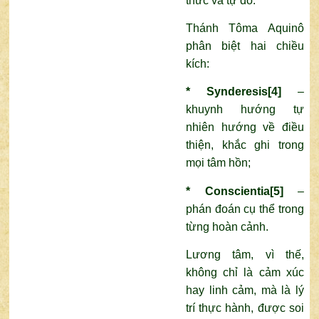
thức và tự do.
Thánh Tôma Aquinô
phân biệt hai chiều
kích:
*
Synderesis
[4]
–
khuynh hướng tự
nhiên hướng về điều
thiện, khắc ghi trong
mọi tâm hồn;
*
Conscientia
[5]
–
phán đoán cụ thể trong
từng hoàn cảnh.
Lương tâm, vì thế,
không chỉ là cảm xúc
hay linh cảm, mà là lý
trí thực hành, được soi