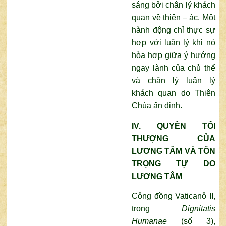
sáng bởi chân lý khách
quan về thiện – ác. Một
hành động chỉ thực sự
hợp với luân lý khi nó
hòa hợp giữa ý hướng
ngay lành của chủ thể
và chân lý luân lý
khách quan do Thiên
Chúa ấn định.
IV. QUYỀN TỐI
THƯỢNG CỦA
LƯƠNG TÂM VÀ TÔN
TRỌNG TỰ DO
LƯƠNG TÂM
Công đồng Vaticanô II,
trong
Dignitatis
Humanae
(số 3),