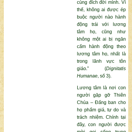
cùng đích đời mình. Vì
thế, không ai được ép
buộc người nào hành
động trái với lương
tâm họ, cũng như
không một ai bị ngăn
cấm hành động theo
lương tâm họ, nhất là
trong lãnh vực tôn
giáo.” (
Dignitatis
Humanae
, số 3).
Lương tâm là nơi con
người gặp gỡ Thiên
Chúa – Đấng ban cho
họ phẩm giá, tự do và
trách nhiệm. Chính tại
đây, con người được
mời gọi sống trung