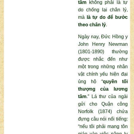
tâm
không phải là tự
do chống lại chân lý,
mà
là
tự do để bước
theo chân lý
.
Ngày nay, Đức Hồng y
John Henry Newman
(1801-1890) thường
được nhắc đến như
một trong những nhân
vật chính yếu hiện đại
ủng hộ “
quyền tối
thượng của lương
tâm
.” Lá thư của ngài
gửi cho Quận công
Norfolk (1874) chứa
đựng câu nói nổi tiếng:
“nếu tôi phải mang tôn
giáo vào việc nâng ly