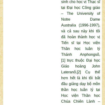
sinh cho học vị Thạc sĩ
tại Đại học Công giáo
–
The University of
Notre Dame
Australia
(1996-1997),
và cả sau này khi tôi
đã hoàn thành học vị
Tiến sĩ tại Học viện
Thần học luân lý
Thánh Anphongsô,
[1]
trực thuộc Đại học
Giáo hoàng John
Lateranô.
[2]
Cụ thể
hơn hết là khi tôi bắt
đầu giảng dạy bộ môn
thần học luân lý tại
Học viện Thần học
Chúa Chiên Lành –