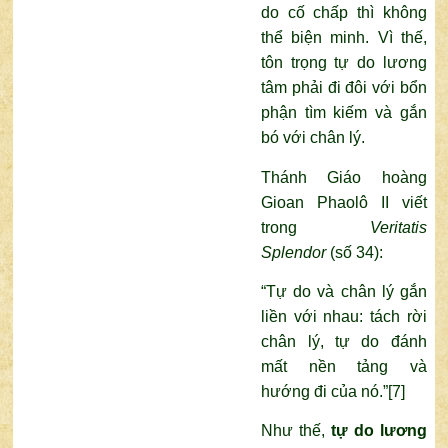
do cố chấp thì không
thể biện minh. Vì thế,
tôn trọng tự do lương
tâm phải đi đôi với bổn
phận tìm kiếm và gắn
bó với chân lý.
Thánh Giáo hoàng
Gioan Phaolô II viết
trong
Veritatis
Splendor
(số 34):
“Tự do và chân lý gắn
liền với nhau: tách rời
chân lý, tự do đánh
mất nền tảng và
hướng đi của nó.”
[7]
Như thế,
tự do lương