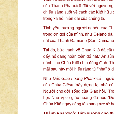
của Thánh Phanxicô đối với người ng
chiếu sáng suốt về cách các Kitô hữu 
trong xã hội hiện đại của chúng ta.
Tình yêu thương người nghèo của Thá
trong ơn gọi của mình, như Celano đã
nát của Thánh Đamianô (San Damiano) g
Tại đó, bức tranh vẽ Chúa Kitô đã cất 
đấy, nó đang hoàn toàn đổ nát.” Ân sủn
dành cho Chúa Kitô chịu đóng đinh. T
mãi sau này mới hiểu rằng từ “nhà” ở đ
Như
Đức Giáo hoàng Phanxicô
- người
của Chúa Giêsu “xây dựng lại nhà củ
Người cho đời sống của Giáo hội.” Tro
hội. Như vị cố giáo hoàng đã nói: “Đ
Chúa Kitô ngày càng tỏa sáng rực rỡ hơ
Thánh Phanxicô: Tấm gương cho thờ