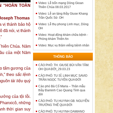
Video: Lễ bổn mạng Dòng Gioan
N “HOÀN TOÀN
Thiên Chúa 08.03.2017
Video: Lễ an táng thầy Giuse Khang
Joseph Thomas
Trần Quốc Sử. OH
a vị thánh bảo hộ
Video: Lễ thụ phong Linh mục, Dòng
OH
 đã nói, vị thánh
Video: Hoạt động khám chữa bệnh -
”
Phòng khám Thiên An
Video: Mục vụ thăm viếng bệnh nhân
 Thiên Chúa. Năm
 đầu của một Năm
THÔNG BÁO
CÁO PHÓ: TH. GIUSE BÙI VĂN TÂM.
eo tấm gương của
OH QUA ĐỜI_29.03.23
nh,” theo
sắc lệnh
CÁO PHÓ: TU SĨ, LINH MỤC SAVIO
TRẦN NGỌC TUYÊN QUA ĐỜI
nguồn tài liệu
quý
Cáo phó Bà Cố Maria – Thân mẫu
thầy Đaminh Cao Quang Tình qua
đời
ưởng của tội lỗi.
CÁO PHÓ: TU HUYNH GB. NGUYỄN
 Phanxicô, những
TRƯỜNG THẾ QUA ĐỜI
nh thời gian suy
CÁO PHÓ: TU HUYNH DAMIANO