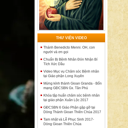
THƯ VIỆN VIDEO
Thánh Benedicto Menni. OH, con
người và ơn gọi
Chuẩn Bị Bệnh Nhân Đón Nhận Bí
Tích Xức Dầu
Video Mục vụ Chăm sóc Bệnh nhân
tại Giáo phận Long Xuyên
Mừng kính thánh Gioan Granda - Bổn
mạng GĐCSBN Gx. Tân Phú
Khóa tập huấn chăm sóc bệnh nhân
tại giáo phận Xuân Lộc 2017
GĐCSBN 6 Giáo Phận gặp gỡ tại
Dòng Thánh Gioan Thiên Chúa 2017
Tam nhật và Lễ Phục Sinh 2017-
Dòng Gioan Thiên Chúa