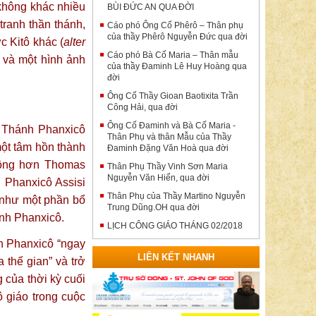
 không khác nhiều
BÙI ĐỨC AN QUA ĐỜI
tranh thần thánh,
Cáo phó Ông Cố Phêrô – Thân phụ
của thầy Phêrô Nguyễn Đức qua đời
c Kitô khác (
alter
Cáo phó Bà Cố Maria – Thân mẫu
 và một hình ảnh
của thầy Đaminh Lê Huy Hoàng qua
đời
Ông Cố Thầy Gioan Baotixita Trần
Công Hải, qua đời
Ông Cố Đaminh và Bà Cố Maria -
a Thánh Phanxicô
Thân Phụ và thân Mẫu của Thầy
một tâm hồn thành
Đaminh Đặng Văn Hoà qua đời
động hơn Thomas
Thân Phụ Thầy Vinh Sơn Maria
Nguyễn Văn Hiển, qua đời
Phanxicô Assisi
Thân Phụ của Thầy Martino Nguyễn
 như một phần bổ
Trung Dũng.OH qua đời
ánh Phanxicô.
LỊCH CÔNG GIÁO THÁNG 02/2018
nh Phanxicô “ngay
LIÊN KẾT NHANH
thế gian” và trở
 của thời kỳ cuối
ô giáo trong cuộc