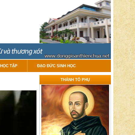
HỌC TẬP
ĐẠO ĐỨC SINH HỌC
THÁNH TỔ PHỤ