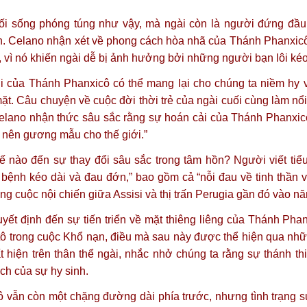
ối sống phóng túng như vậy, mà ngài còn là người đứng đầ
ính. Celano nhận xét về phong cách hòa nhã của Thánh Phanxi
i, vì nó khiến ngài dễ bị ảnh hưởng bởi những người bạn lôi kéo
của Thánh Phanxicô có thể mang lại cho chúng ta niềm hy 
ặt. Câu chuyện về cuộc đời thời trẻ của ngài cuối cùng làm nổ
elano nhận thức sâu sắc rằng sự hoán cải của Thánh Phanxicô
ở nên gương mẫu cho thế giới.”
nào đến sự thay đổi sâu sắc trong tâm hồn? Người viết tiểu
ệnh kéo dài và đau đớn,” bao gồm cả “nỗi đau về tinh thần v
rong cuộc nội chiến giữa Assisi và thị trấn Perugia gần đó vào n
yết định đến sự tiến triển về mặt thiêng liêng của Thánh Pha
itô trong cuộc Khổ nạn, điều mà sau này được thể hiện qua nh
 hiện trên thân thể ngài, nhắc nhở chúng ta rằng sự thánh th
hách của sự hy sinh.
 vẫn còn một chặng đường dài phía trước, nhưng tình trạng 