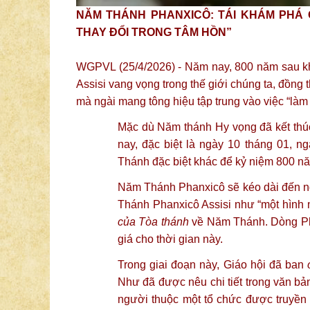
NĂM THÁNH PHANXICÔ: TÁI KHÁM PHÁ 
THAY ĐỔI TRONG TÂM HỒN”
WGPVL (25/4/2026) - Năm nay, 800 năm sau khi 
Assisi vang vọng trong thế giới chúng ta, đồn
mà ngài mang tông hiệu tập trung vào việc “làm
Mặc dù Năm thánh Hy vọng đã kết thú
nay, đặc biệt là ngày 10 tháng 01, 
Thánh đặc biệt khác để kỷ niệm 800 n
Năm Thánh Phanxicô sẽ kéo dài đến ng
Thánh Phanxicô Assisi như “một hình 
của Tòa thánh
về Năm Thánh. Dòng Pha
giá cho thời gian này.
Trong giai đoạn này, Giáo hội đã ban
Như đã được nêu chi tiết trong văn b
người thuộc một tổ chức được truyền 