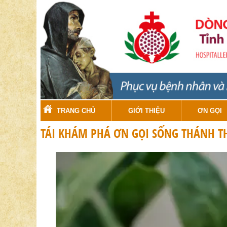
TRANG CHỦ
GIỚI THIỆU
ƠN GỌI
TÁI KHÁM PHÁ ƠN GỌI SỐNG THÁNH T