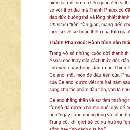
niệm tại một nơi có liên quan đến vị t
so với thời đại mà Thánh Phanxicô đã s
đạo đức buông thả và lòng nhiệt thành t
Christus
) “trên trần gian, mang đến 
thực sự về sự hoàn thiện của Kitô giáo”
Thánh Phanxicô: Hành trình nên thán
Trong vô số những cuộc đời thánh th
Assisi cho thấy một cách thức độc đáo
tình yêu cháy bỏng dành cho Thiên
Celano, một môn đệ đầu tiên của Pha
của Celano, được viết chỉ hai năm sa
sung cho tác phẩm đầu tiên, vẫn là nh
Celano thẳng thắn về sự tầm thường t
từ nhỏ đã được cha mẹ nuôi dạy để tr
nên “ngày càng phóng túng và sống buô
Trung cổ, khi giới trẻ có xu hướng “ph
sống hay tính cách của họ.”