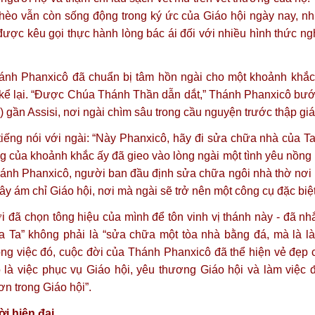
hèo vẫn còn sống động trong ký ức của Giáo hội ngày nay, n
được kêu gọi thực hành lòng bác ái đối với nhiều hình thức ng
nh Phanxicô đã chuẩn bị tâm hồn ngài cho một khoảnh khắc
 kể lại. “Được Chúa Thánh Thần dẫn dắt,” Thánh Phanxicô bướ
ần Assisi, nơi ngài chìm sâu trong cầu nguyện trước thập giá
tiếng nói với ngài: “Này Phanxicô, hãy đi sửa chữa nhà của Ta
g của khoảnh khắc ấy đã gieo vào lòng ngài một tình yêu nồng 
hánh Phanxicô, người ban đầu định sửa chữa ngôi nhà thờ nơi
ây ám chỉ Giáo hội, nơi mà ngài sẽ trở nên một công cụ đặc biệt
 đã chọn tông hiệu của mình để tôn vinh vị thánh này - đã nhắc
a Ta” không phải là “sửa chữa một tòa nhà bằng đá, mà là l
ng việc đó, cuộc đời của Thánh Phanxicô đã thể hiện vẻ đẹp 
ó là việc phục vụ Giáo hội, yêu thương Giáo hội và làm việc
n trong Giáo hội”.
i hiện đại