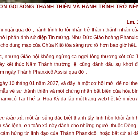
ƠN GỌI SỐNG THÁNH THIỆN VÀ HÀNH TRÌNH TRỞ NÊ
Lm. 
ngài qua đời, hành trình từ tội nhân trở thành thánh nhân củ
g thời phản ánh sứ điệp Tin mừng. Như Đức Giáo hoàng Phanxicô
 cho dung mạo của Chúa Kitô tỏa sáng rực rỡ hơn bao giờ hết...
c, nhưng Giáo hội không ngừng ca ngợi lòng thương xót của
ngày kết thúc Năm Thánh thường lệ, cũng đánh dấu sự khởi
ăm ngày Thánh Phanxicô Assisi qua đời.
ày 10 tháng 01 năm 2027, và đây là một cơ hội mới để noi th
mẫu về sự thánh thiện và một chứng nhân bất biến của hòa bì
nxicô Tại Thế tại Hoa Kỳ đã lập một trang web liệt kê nhiều
ơn toàn xá
, một ân sủng đặc biệt thanh tẩy linh hồn khỏi ảnh h
ản sắc lệnh, ơn toàn xá này dành cho những người thuộc Dòng
cảm hứng từ linh đạo của Thánh Phanxicô, hoặc bất cứ ai dà