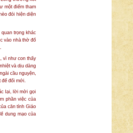
hư một điểm tham
hèo đói hiện diện
 quan trọng khác
c vào nhà thờ đổ
.
, vì như con thấy
nhiệt và dịu dàng
 ngài cầu nguyện,
 để đổi mới.
 lại, lời mời gọi
àm phần việc của
của căn tính Giáo
 để dung mạo của