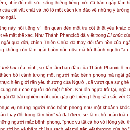
ệm, nhờ đó một sức sống thiêng liêng mới đã tràn ngập tâm h
của cải vật chất và thổ lộ một cách kín đáo về những ý tưởng
ho ngài.
êng này nổi tiếng vì liên quan đến một trụ cột thiết yếu khác 
ót về mặt thể xác. Như Thánh Phanxicô đã viết trong
Di chúc
của
 ngài qua đời, chính Thiên Chúa đã thay đổi tâm hồn của ngà
 không còn làm ngài buồn nôn nữa mà trở thành nguồn “an ủi
 thứ hai
của mình, sự tận tâm ban đầu của Thánh Phanxicô tro
thách bởi cảnh tượng một người mắc bệnh phong mà ngài g
 thực hiện giới răn yêu thương của Người, đã vượt qua sự ghê
ng như cho người đó một ít tiền. Khi lên ngựa trở lại, ngài 
gài đã trải nghiệm một cuộc gặp gỡ thiêng liêng sâu sắc với C
 phục vụ những người mắc bệnh phong như một khoảnh khắc
toàn thay đổi trong tâm hồn” và đạt được sự làm chủ hoàn toàn
hững người mắc bệnh phong, “phục vụ tất cả họ với lòng yêu 
 người họ và thậm chí lau sạch vết mủ trên vết thương của họ.