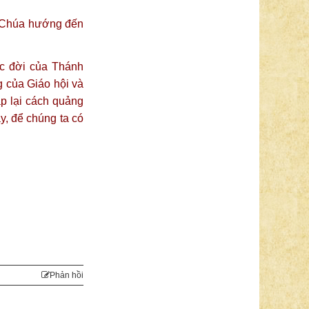
n Chúa hướng đến
uộc đời của Thánh
g của Giáo hội và
p lại cách quảng
y, để chúng ta có
Phản hồi