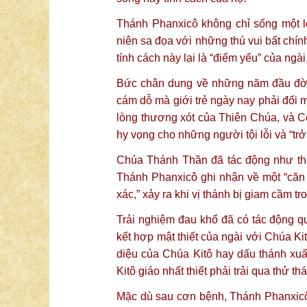
Thánh Phanxicô không chỉ sống một l
niên sa đọa với những thú vui bất ch
tính cách này lại là “điểm yếu” của ngà
Bức chân dung về những năm đầu đời 
cám dỗ mà giới trẻ ngày nay phải đối m
lòng thương xót của Thiên Chúa, và C
hy vọng cho những người tội lỗi và “tr
Chúa Thánh Thần đã tác động như thế 
Thánh Phanxicô ghi nhận về một “căn b
xác,” xảy ra khi vị thánh bị giam cầm t
Trải nghiệm đau khổ đã có tác động qu
kết hợp mật thiết của ngài với Chúa K
diệu của Chúa Kitô hay dấu thánh xuất
Kitô giáo nhất thiết phải trải qua thử t
Mặc dù sau cơn bệnh, Thánh Phanxicô