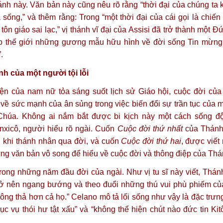
hánh này. Văn bản này cũng nêu rõ rằng “thời đại của chúng ta
ống,” và thêm rằng: Trong “một thời đại của cái gọi là chiến 
ôn giáo sai lạc,” vị thánh vĩ đại của Assisi đã trở thành một Đứ
cho thế giới những gương mẫu hữu hình về đời sống Tin mừng
.
h của một người tội lỗi
iện của nam nữ tỏa sáng suốt lịch sử Giáo hội, cuộc đời củ
 về sức mạnh của ân sủng trong việc biến đổi sự trần tục của 
 Chúa. Không ai nắm bắt được bi kịch này một cách sống 
nxicô, người hiểu rõ ngài. Cuốn
Cuộc đời thứ nhất
của Thánh 
u khi thánh nhân qua đời, và cuốn
Cuộc đời thứ hai
, được viết
ững văn bản vô song để hiểu về cuộc đời và thông điệp của Th
rong những năm đầu đời của ngài. Như vị tu sĩ này viết, Thá
ở nên ngang bướng và theo đuổi những thú vui phù phiếm của 
ng thả hơn cả họ.” Celano mô tả lối sống như vậy là đặc trưng
ục vụ thói hư tật xấu” và “không thể hiện chút nào đức tin Kit