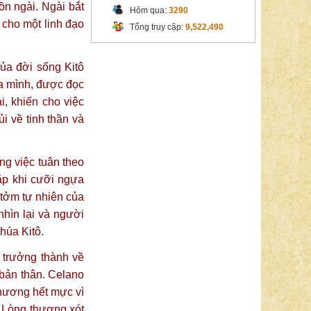
ồn ngài. Ngài bắt
Hôm qua:
3290
 cho một linh đạo
Tổng truy cập:
9,522,490
của đời sống Kitô
 mình, được đọc
i, khiến cho việc
 về tinh thần và
ng việc tuân theo
ặp khi cưỡi ngựa
 tởm tự nhiên của
nhìn lại và người
húa Kitô.
 trưởng thành về
 bản thân. Celano
thương hết mực vì
” Lòng thương xót