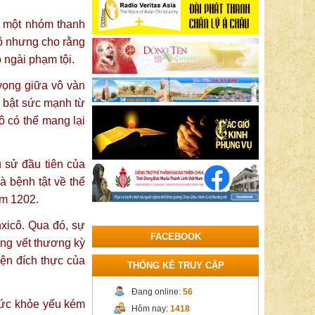
u một nhóm thanh
cô nhưng cho rằng
 ngài phạm tội.
vọng giữa vô vàn
i bật sức mạnh từ
 có thể mang lại
 sử đầu tiên của
à bệnh tật về thể
ăm 1202.
nxicô. Qua đó, sự
FACEBOOK
ững vết thương kỳ
iện đích thực của
THỐNG KÊ TRUY CẬP
Đang online:
56
sức khỏe yếu kém
Hôm nay:
1418