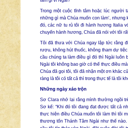
làm gì vì Ngài?
Trong một cuộc tĩnh tâm hoặc lúc người t
những gì mà Chúa muốn con làm’, nhưng khi 
đó, các nữ tu rủ tôi đi hành hương Italia 
chuyến hành hương, Chúa đã nói với tôi rất
Tôi đã thưa với Chúa ngay lập tức rằng đi
rượu, không hút thuốc, không tham dự tiệc
cầu chúng ta làm điều gì đó thì Ngài luôn
Ngài tôi không bao giờ có thể thực điều mà 
Chúa đã gọi tôi, tôi đã nhận một ơn khác c
ràng là tôi có tất cả thì trong thực tế là tôi k
Những ngày xáo trộn
Sơ Clara nhớ lại rằng mình thường ngồi t
Sơ kể: “Khi đó tôi đang đạt được tất cả n
thực hiện điều Chúa muốn tôi làm thì tôi m
thương tổn Thánh Tâm Ngài như thế nào. Tôi