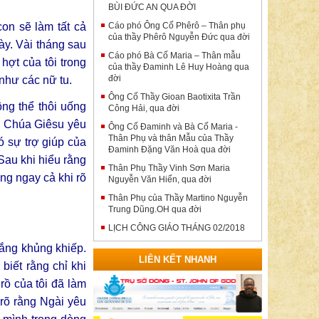
BÙI ĐỨC AN QUA ĐỜI
on sẽ làm tất cả
Cáo phó Ông Cố Phêrô – Thân phụ
của thầy Phêrô Nguyễn Đức qua đời
ày. Vài tháng sau
Cáo phó Bà Cố Maria – Thân mẫu
hợt của tôi trong
của thầy Đaminh Lê Huy Hoàng qua
đời
 như các nữ tu.
Ông Cố Thầy Gioan Baotixita Trần
ông thể thôi uống
Công Hải, qua đời
ếu Chúa Giêsu yêu
Ông Cố Đaminh và Bà Cố Maria -
Thân Phụ và thân Mẫu của Thầy
ó sự trợ giúp của
Đaminh Đặng Văn Hoà qua đời
Sau khi hiểu rằng
Thân Phụ Thầy Vinh Sơn Maria
ng ngay cả khi rõ
Nguyễn Văn Hiển, qua đời
Thân Phụ của Thầy Martino Nguyễn
Trung Dũng.OH qua đời
LỊCH CÔNG GIÁO THÁNG 02/2018
ắng khủng khiếp.
LIÊN KẾT NHANH
biết rằng chỉ khi
rồ của tôi đã làm
 rõ rằng Ngài yêu