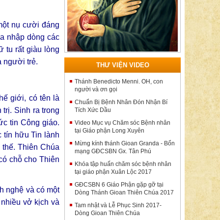
 một nụ cười đáng
gia nhập dòng các
tu rất giàu lòng
 người trẻ.
THƯ VIỆN VIDEO
Thánh Benedicto Menni. OH, con
người và ơn gọi
ế giới, có tên là
Chuẩn Bị Bệnh Nhân Đón Nhận Bí
trị. Sinh ra trong
Tích Xức Dầu
ức tin Công giáo.
Video Mục vụ Chăm sóc Bệnh nhân
tại Giáo phận Long Xuyên
 tín hữu Tin lành
Mừng kính thánh Gioan Granda - Bổn
ư thế. Thiên Chúa
mạng GĐCSBN Gx. Tân Phú
 có chỗ cho Thiên
Khóa tập huấn chăm sóc bệnh nhân
tại giáo phận Xuân Lộc 2017
GĐCSBN 6 Giáo Phận gặp gỡ tại
ch nghệ và có một
Dòng Thánh Gioan Thiên Chúa 2017
 nhiều vở kịch và
Tam nhật và Lễ Phục Sinh 2017-
Dòng Gioan Thiên Chúa