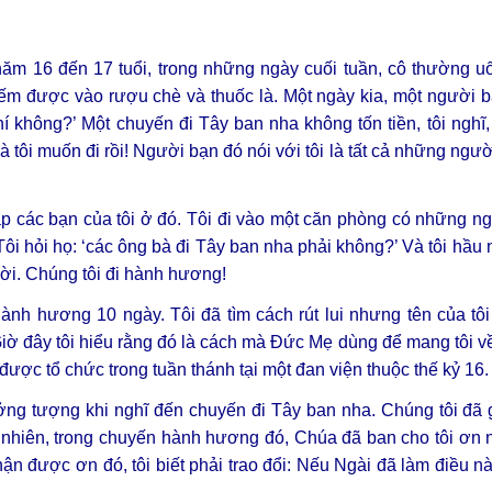
 năm 16 đến 17 tuổi, trong những ngày cuối tuần, cô thường 
kiếm được vào rượu chè và thuốc là. Một ngày kia, một người bạn
 không?’ Một chuyến đi Tây ban nha không tốn tiền, tôi nghĩ
tôi muốn đi rồi! Người bạn đó nói với tôi là tất cả những ngư
ặp các bạn của tôi ở đó. Tôi đi vào một căn phòng có những ng
. Tôi hỏi họ: ‘các ông bà đi Tây ban nha phải không?’ Và tôi hầ
 lời. Chúng tôi đi hành hương!
ành hương 10 ngày. Tôi đã tìm cách rút lui nhưng tên của tôi
Giờ đây tôi hiểu rằng đó là cách mà Đức Mẹ dùng để mang tôi v
ợc tổ chức trong tuần thánh tại một đan viện thuộc thế kỷ 16.
ưởng tượng khi nghĩ đến chuyến đi Tây ban nha. Chúng tôi đã
 nhiên, trong chuyến hành hương đó, Chúa đã ban cho tôi ơn 
ận được ơn đó, tôi biết phải trao đổi: Nếu Ngài đã làm điều này 