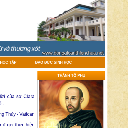
HỌC TẬP
ĐẠO ĐỨC SINH HỌC
THÁNH TỔ PHỤ
 đời của sơ Clara
i.
g Thủy - Vatican
ơ được thực hiện