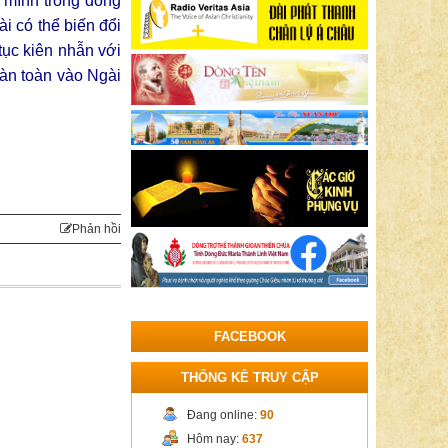
n mình trong dòng
i có thể biến đổi
tục kiên nhẫn với
oàn toàn vào Ngài
Phản hồi
FACEBOOK
THỐNG KÊ TRUY CẬP
Đang online:
90
Hôm nay:
637