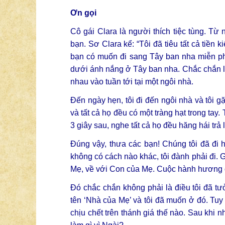
Ơn gọi
Cô gái Clara là người thích tiệc tùng. Từ
bạn. Sơ Clara kể: “Tôi đã tiêu tất cả tiền 
bạn có muốn đi sang Tây ban nha miễn phí
dưới ánh nắng ở Tây ban nha. Chắc chắn là 
nhau vào tuần tới tại một ngôi nhà.
Đến ngày hẹn, tôi đi đến ngôi nhà và tôi g
và tất cả họ đều có một tràng hạt trong tay
3 giây sau, nghe tất cả họ đều hăng hái trả
Đúng vậy, thưa các bạn! Chúng tôi đã đi h
không có cách nào khác, tôi đành phải đi. 
Mẹ, về với Con của Mẹ. Cuộc hành hương đư
Đó chắc chắn không phải là điều tôi đã t
tên ‘Nhà của Mẹ’ và tôi đã muốn ở đó. Tuy
chịu chết trên thánh giá thế nào. Sau khi nh