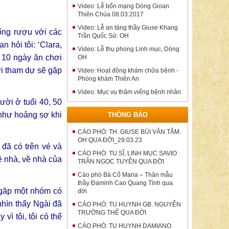
Video: Lễ bổn mạng Dòng Gioan
Thiên Chúa 08.03.2017
Video: Lễ an táng thầy Giuse Khang
uống rượu với các
Trần Quốc Sử. OH
 hỏi tôi: ‘Clara,
Video: Lễ thụ phong Linh mục, Dòng
, 10 ngày ăn chơi
OH
ời tham dự sẽ gặp
Video: Hoạt động khám chữa bệnh -
Phòng khám Thiên An
Video: Mục vụ thăm viếng bệnh nhân
ười ở tuổi 40, 50
u như hoảng sợ khi
THÔNG BÁO
CÁO PHÓ: TH. GIUSE BÙI VĂN TÂM.
OH QUA ĐỜI_29.03.23
 đã có trên vé và
CÁO PHÓ: TU SĨ, LINH MỤC SAVIO
ề nhà, về nhà của
TRẦN NGỌC TUYÊN QUA ĐỜI
Cáo phó Bà Cố Maria – Thân mẫu
thầy Đaminh Cao Quang Tình qua
 găp một nhóm có
đời
nhìn thấy Ngài đã
CÁO PHÓ: TU HUYNH GB. NGUYỄN
TRƯỜNG THẾ QUA ĐỜI
vì tôi, tôi có thể
CÁO PHÓ: TU HUYNH DAMIANO