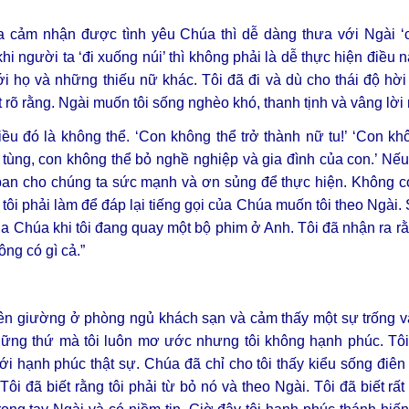
a cảm nhận được tình yêu Chúa thì dễ dàng thưa với Ngài ‘c
người ta ‘đi xuống núi’ thì không phải là dễ thực hiện điều n
với họ và những thiếu nữ khác. Tôi đã đi và dù cho thái độ hời 
 rõ rằng. Ngài muốn tôi sống nghèo khó, thanh tịnh và vâng lời
ều đó là không thể. ‘Con không thể trở thành nữ tu!’ ‘Con kh
 tùng, con không thể bỏ nghề nghiệp và gia đình của con.’ N
 ban cho chúng ta sức mạnh và ơn sủng để thực hiện. Không c
tôi phải làm để đáp lại tiếng gọi của Chúa muốn tôi theo Ngài. 
ủa Chúa khi tôi đang quay một bộ phim ở Anh. Tôi đã nhận ra rằ
hông có gì cả.”
rên giường ở phòng ngủ khách sạn và cảm thấy một sự trống v
hững thứ mà tôi luôn mơ ước nhưng tôi không hạnh phúc. Tôi 
ới hạnh phúc thật sự. Chúa đã chỉ cho tôi thấy kiểu sống điên 
 đã biết rằng tôi phải từ bỏ nó và theo Ngài. Tôi đã biết rất