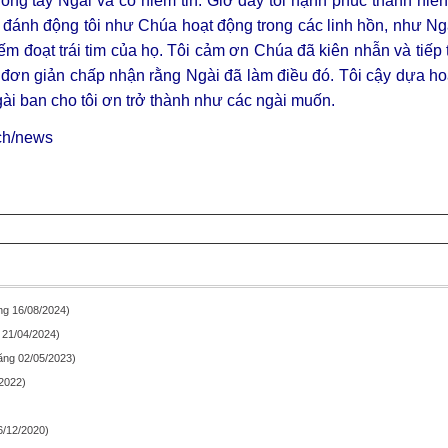
 trong tay Ngài và có niềm tin. Giờ đây tôi hạnh phúc thánh hiế
ánh động tôi như Chúa hoạt động trong các linh hồn, như Ngà
m đoạt trái tim của họ. Tôi cảm ơn Chúa đã kiên nhẫn và tiếp 
tôi đơn giản chấp nhận rằng Ngài đã làm điều đó. Tôi cậy dựa h
gài ban cho tôi ơn trở thành như các ngài muốn.
rch/news
ng 16/08/2024)
 21/04/2024)
ăng 02/05/2023)
2022)
6/12/2020)