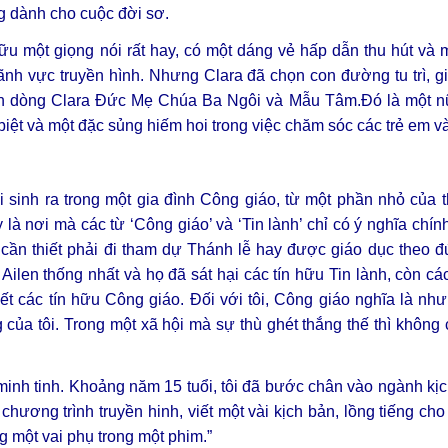
 dành cho cuộc đời sơ.
hữu một giọng nói rất hay, có một dáng vẻ hấp dẫn thu hút và
 lãnh vực truyền hình. Nhưng Clara đã chọn con đường tu trì, 
n dòng Clara Đức Mẹ Chúa Ba Ngôi và Mẫu Tâm.Đó là một nữ 
biệt và một đặc sủng hiếm hoi trong việc chăm sóc các trẻ em và
i sinh ra trong một gia đình Công giáo, từ một phần nhỏ của th
là nơi mà các từ ‘Công giáo’ và ‘Tin lành’ chỉ có ý nghĩa chính 
cần thiết phải đi tham dự Thánh lễ hay được giáo dục theo đ
len thống nhất và họ đã sát hại các tín hữu Tin lành, còn các
ết các tín hữu Công giáo. Đối với tôi, Công giáo nghĩa là nh
 của tôi. Trong một xã hội mà sự thù ghét thắng thế thì không
 minh tinh. Khoảng năm 15 tuổi, tôi đã bước chân vào ngành kị
chương trình truyền hinh, viết một vài kịch bản, lồng tiếng cho
g một vai phụ trong một phim.”