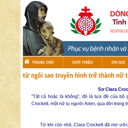
TRANG CHỦ
GIỚI THIỆU
ƠN GỌI
từ ngôi sao truyền hình trở thành nữ 
Sơ Clara Croc
“Tất cả hoặc là không”, đó là tựa đề của bộ 
Crockett, một nữ tu người Ailen, qua đời trong 
Từ khi còn nhỏ, Clara Crockett đã mơ ước