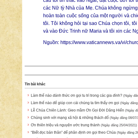
cầu tôi tín thác vào Ngài, đặt cuộc đời tôi
các Nữ tỳ Nhà của Mẹ. Chúa không ngừng đ
hoàn toàn cuộc sống của một người và chiế
tôi. Tôi không hỏi tại sao Chúa chọn tôi, 
và vào Đức Trinh nữ Maria và tôi xin các N
Nguồn: https://www.vaticannews.va/vi/chu
Tin bài khác
Làm thế nào đánh thức ơn gọi tu trì trong các gia đình?
(Ngày đă
Làm thế nào để giúp con cái chúng ta tìm thấy ơn gọi
(Ngày đăng
Lễ Chúa Chiên Lành: Gieo mầm Ơn Gọi Đời Dâng Hiến
(Ngày đ
Chủng sinh với mạng xã hội & những thách đố
(Ngày đăng 08/07/
Ơn thiên triệu và nguyện ước trung thành
(Ngày đăng 25/04/2021)
“Biết đọc bản thân” để phân định ơn gọi theo Chúa
(Ngày đăng 2