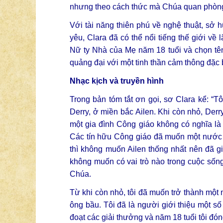
nhưng theo cách thức mà Chúa quan phòng
Với tài năng thiên phú về nghệ thuật, sở 
yêu, Clara đã có thể nổi tiếng thế giới về
Nữ ty Nhà của Mẹ năm 18 tuổi và chọn tê
quảng đại với một tinh thần cảm thông đặc 
Nhạc kịch và truyền hình
Trong bản tóm tắt ơn gọi, sơ Clara kể: “Tô
Derry, ở miền bắc Ailen. Khi còn nhỏ, Derry 
một gia đình Công giáo không có nghĩa là 
Các tín hữu Công giáo đã muốn một nước Ai
thì không muốn Ailen thống nhất nên đã gi
không muốn có vai trò nào trong cuộc sống
Chúa.
Từ khi còn nhỏ, tôi đã muốn trở thành một
ông bầu. Tôi đã là người giới thiệu một số 
đoạt các giải thưởng và năm 18 tuổi tôi đón