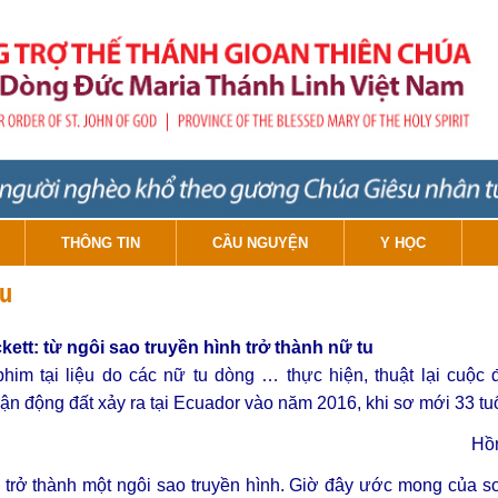
THÔNG TIN
CẦU NGUYỆN
Y HỌC
tu
kett: từ ngôi sao truyền hình trở thành nữ tu
phim tại liệu do các nữ tu dòng … thực hiện, thuật lại cuộc
trận động đất xảy ra tại Ecuador vào năm 2016, khi sơ mới 33 tuổ
Hồn
 trở thành một ngôi sao truyền hình. Giờ đây ước mong của s