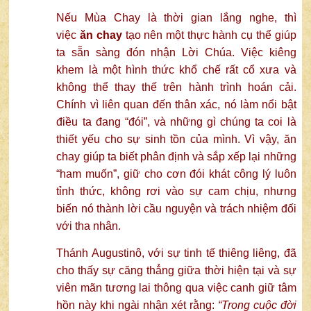
Nếu Mùa Chay là thời gian lắng nghe, thì
việc
ăn chay
tạo nên một thực hành cụ thể giúp
ta sẵn sàng đón nhận Lời Chúa. Việc kiêng
khem là một hình thức khổ chế rất cổ xưa và
không thể thay thế trên hành trình hoán cải.
Chính vì liên quan đến thân xác, nó làm nổi bật
điều ta đang “đói”, và những gì chúng ta coi là
thiết yếu cho sự sinh tồn của mình. Vì vậy, ăn
chay giúp ta biết phân định và sắp xếp lại những
“ham muốn”, giữ cho cơn đói khát công lý luôn
tỉnh thức, không rơi vào sự cam chịu, nhưng
biến nó thành lời cầu nguyện và trách nhiệm đối
với tha nhân.
Thánh Augustinô, với sự tinh tế thiêng liêng, đã
cho thấy sự căng thẳng giữa thời hiện tại và sự
viên mãn tương lai thông qua việc canh giữ tâm
hồn này khi ngài nhận xét rằng:
“Trong cuộc đời