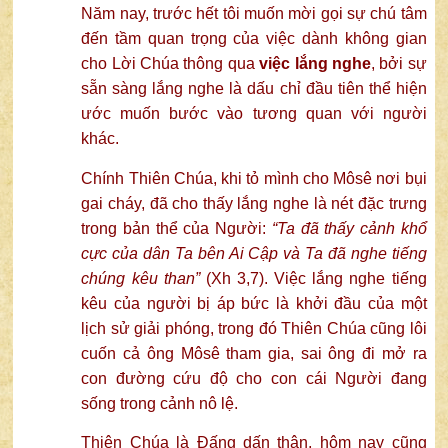
Năm nay, trước hết tôi muốn mời gọi sự chú tâm
đến tầm quan trọng của việc dành không gian
cho Lời Chúa thông qua
việc lắng nghe
, bởi sự
sẵn sàng lắng nghe là dấu chỉ đầu tiên thể hiện
ước muốn bước vào tương quan với người
khác.
Chính Thiên Chúa, khi tỏ mình cho Môsê nơi bụi
gai cháy, đã cho thấy lắng nghe là nét đặc trưng
trong bản thể của Người:
“Ta đã thấy cảnh khổ
cực của dân Ta bên Ai Cập và Ta đã nghe tiếng
chúng kêu than”
(Xh 3,7). Việc lắng nghe tiếng
kêu của người bị áp bức là khởi đầu của một
lịch sử giải phóng, trong đó Thiên Chúa cũng lôi
cuốn cả ông Môsê tham gia, sai ông đi mở ra
con đường cứu độ cho con cái Người đang
sống trong cảnh nô lệ.
Thiên Chúa là Đấng dấn thân, hôm nay cũng