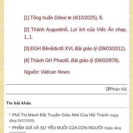
[1]
Tông huấn
Dilexi te
(4/10/2025), 9.
[2]
Thánh Augustinô,
Lợi ích của Việc Ăn chay
,
1, 1.
[3]
ĐGH Bênêdictô XVI,
Bài giáo lý
(09/03/2011).
[4]
Thánh GH Phaolô,
Bài giáo lý
(08/02/978).
Nguồn: Vatican News
Phản hồi
Tin bài khác
Phố Thị Mảnh Đất Truyền Giáo Mới Của Hội Thánh
(Ngày
đăng 29/07/2026)
PHẨM GIÁ VÀ SỰ YẾU ĐUỐI CỦA CON NGƯỜI
(Ngày đăng