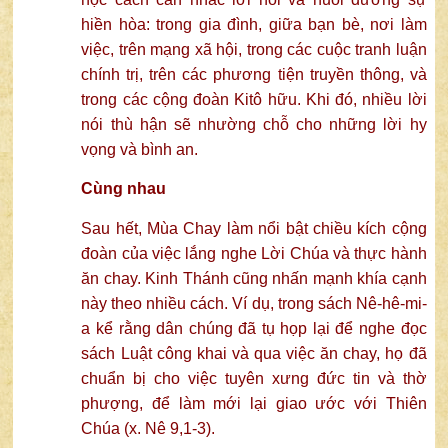
hiền hòa: trong gia đình, giữa bạn bè, nơi làm
việc, trên mạng xã hội, trong các cuộc tranh luận
chính trị, trên các phương tiện truyền thông, và
trong các cộng đoàn Kitô hữu. Khi đó, nhiều lời
nói thù hận sẽ nhường chỗ cho những lời hy
vọng và bình an.
Cùng nhau
Sau hết, Mùa Chay làm nổi bật chiều kích cộng
đoàn của việc lắng nghe Lời Chúa và thực hành
ăn chay. Kinh Thánh cũng nhấn mạnh khía cạnh
này theo nhiều cách. Ví dụ, trong sách Nê-hê-mi-
a kể rằng dân chúng đã tụ họp lại để nghe đọc
sách Luật công khai và qua việc ăn chay, họ đã
chuẩn bị cho việc tuyên xưng đức tin và thờ
phượng, để làm mới lại giao ước với Thiên
Chúa (x. Nê 9,1-3).