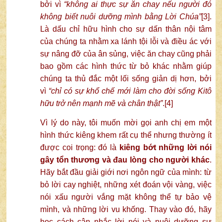
bởi vì
“không ai thực sự ăn chay nếu người đó
không biết nuôi dưỡng mình bằng Lời Chúa”
[3]
.
Là dấu chỉ hữu hình cho sự dấn thân nội tâm
của chúng ta nhằm xa lánh tội lỗi và điều ác với
sự nâng đỡ của ân sủng, việc ăn chay cũng phải
bao gồm các hình thức từ bỏ khác nhằm giúp
chúng ta thủ đắc một lối sống giản dị hơn, bởi
vì
“chỉ có sự khổ chế mới làm cho đời sống Kitô
hữu trở nên mạnh mẽ và chân thật”
.
[4]
Vì lý do này, tôi muốn mời gọi anh chị em một
hình thức kiêng khem rất cụ thể nhưng thường ít
được coi trọng: đó là
kiêng bớt những lời nói
gây tổn thương và đau lòng cho người khác
.
Hãy bắt đầu giải giới nơi ngôn ngữ của mình: từ
bỏ lời cay nghiệt, những xét đoán vội vàng, việc
nói xấu người vắng mặt không thể tự bảo vệ
mình, và những lời vu khống. Thay vào đó, hãy
học cách cân nhắc lời nói và nuôi dưỡng sự