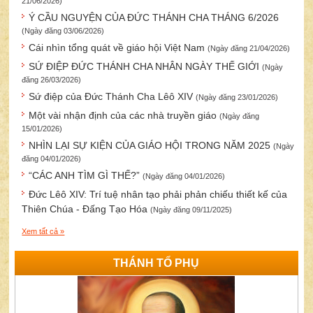
21/06/2026)
Ý CẦU NGUYỆN CỦA ĐỨC THÁNH CHA THÁNG 6/2026
(Ngày đăng 03/06/2026)
Cái nhìn tổng quát về giáo hội Việt Nam
(Ngày đăng 21/04/2026)
SỨ ĐIỆP ĐỨC THÁNH CHA NHÂN NGÀY THẾ GIỚI
(Ngày
đăng 26/03/2026)
Sứ điệp của Đức Thánh Cha Lêô XIV
(Ngày đăng 23/01/2026)
Một vài nhận định của các nhà truyền giáo
(Ngày đăng
15/01/2026)
NHÌN LẠI SỰ KIỆN CỦA GIÁO HỘI TRONG NĂM 2025
(Ngày
đăng 04/01/2026)
“CÁC ANH TÌM GÌ THẾ?”
(Ngày đăng 04/01/2026)
Đức Lêô XIV: Trí tuệ nhân tạo phải phản chiếu thiết kế của
Thiên Chúa - Đấng Tạo Hóa
(Ngày đăng 09/11/2025)
Xem tất cả »
THÁNH TỔ PHỤ