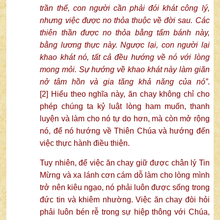
trần thế, con người cần phải đói khát công lý,
nhưng việc được no thỏa thuộc về đời sau. Các
thiên thần được no thỏa bằng tấm bánh này,
bằng lương thực này. Ngược lại, con người lại
khao khát nó, tất cả đều hướng về nó với lòng
mong mỏi. Sự hướng về khao khát này làm giãn
nở tâm hồn và gia tăng khả năng của nó”
.
[2]
Hiểu theo nghĩa này, ăn chay không chỉ cho
phép chúng ta kỷ luật lòng ham muốn, thanh
luyện và làm cho nó tự do hơn, mà còn mở rộng
nó, để nó hướng về Thiên Chúa và hướng đến
việc thực hành điều thiện.
Tuy nhiên, để việc ăn chay giữ được chân lý Tin
Mừng và xa lánh cơn cám dỗ làm cho lòng mình
trở nên kiêu ngạo, nó phải luôn được sống trong
đức tin và khiêm nhường. Việc ăn chay đòi hỏi
phải luôn bén rễ trong sự hiệp thông với Chúa,