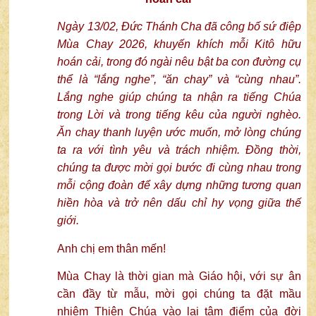
Ngày 13/02, Đức Thánh Cha đã công bố sứ điệp
Mùa Chay 2026, khuyến khích mỗi Kitô hữu
hoán cải, trong đó ngài nêu bật ba con đường cụ
thể là “lắng nghe”, “ăn chay” và “cùng nhau”.
Lắng nghe giúp chúng ta nhận ra tiếng Chúa
trong Lời và trong tiếng kêu của người nghèo.
Ăn chay thanh luyện ước muốn, mở lòng chúng
ta ra với tình yêu và trách nhiệm. Đồng thời,
chúng ta được mời gọi bước đi cùng nhau trong
mỗi cộng đoàn để xây dựng những tương quan
hiền hòa và trở nên dấu chỉ hy vọng giữa thế
giới.
Anh chị em thân mến!
Mùa Chay là thời gian mà Giáo hội, với sự ân
cần đầy từ mẫu, mời gọi chúng ta đặt mầu
nhiệm Thiên Chúa vào lại tâm điểm của đời