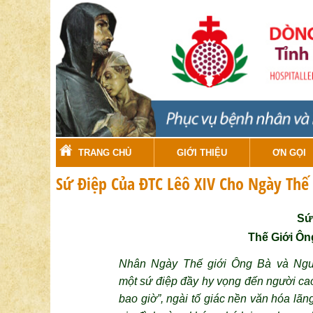
TRANG CHỦ
GIỚI THIỆU
ƠN GỌI
Sứ Điệp Của ĐTC Lêô XIV Cho Ngày Thế
Sứ
Thế Giới Ôn
Nhân Ngày Thế giới Ông Bà và Ngư
một
sứ
điệp
đầy
hy vọng đến người cao 
bao giờ”, ngài tố giác nền văn hóa lã