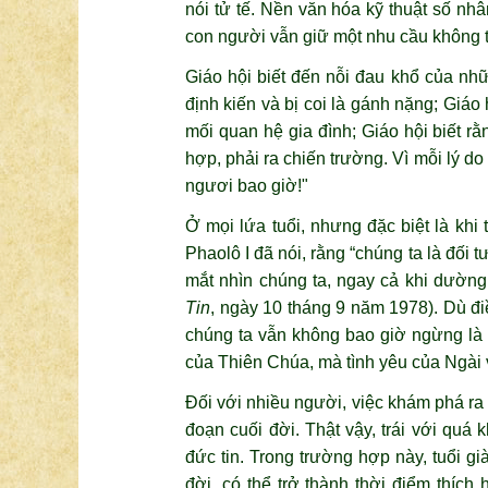
nói tử tế. Nền văn hóa kỹ thuật số nh
con người vẫn giữ một nhu cầu không t
Giáo hội biết đến nỗi đau khổ của nhữ
định kiến ​​và bị coi là gánh nặng; Gi
mối quan hệ gia đình; Giáo hội biết rằ
hợp, phải ra chiến trường. Vì mỗi lý d
ngươi bao giờ!"
Ở mọi lứa tuổi, nhưng đặc biệt là kh
Phaolô I đã nói, rằng “chúng ta là đối 
mắt nhìn chúng ta, ngay cả khi dường
Tin
, ngày 10 tháng 9 năm 1978). Dù điều
chúng ta vẫn không bao giờ ngừng là c
của Thiên Chúa, mà tình yêu của Ngài v
Đối với nhiều người, việc khám phá ra 
đoạn cuối đời. Thật vậy, trái với quá
đức tin. Trong trường hợp này, tuổi g
đời, có thể trở thành thời điểm thích