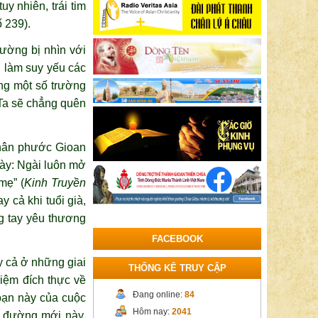
y nhiên, trái tim
ố 239).
hường bị nhìn với
g làm suy yếu các
ong một số trường
Ta sẽ chẳng ​quên
 Chân phước Gioan
 này: Ngài luôn mở
mẹ” (
Kinh Truyền
y cả khi tuổi già,
ng tay yêu thương
FACEBOOK
y cả ở những giai
THỐNG KÊ TRUY CẬP
hiệm đích thực về
Đang online:
84
đoạn này của cuộc
Hôm nay:
2041
on đường mới này,