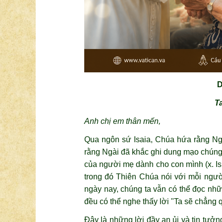
D
Ta
Anh chị em thân mến,
Qua ngôn sứ Isaia, Chúa hứa rằng Ngà
rằng Ngài đã khắc ghi dung mạo chúng ta
của người mẹ dành cho con mình (x. Is
trong đó Thiên Chúa nói với mỗi ngườ
ngày nay, chúng ta vẫn có thể đọc nhữ
đều có thể nghe thấy lời "Ta sẽ chẳng 
Đây là những lời đầy an ủi và tin tưở