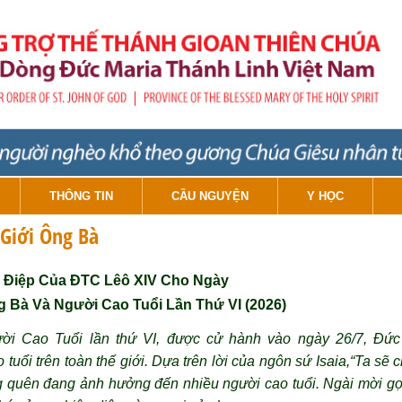
THÔNG TIN
CẦU NGUYỆN
Y HỌC
 Giới Ông Bà
 Điệp Của ĐTC Lêô XIV Cho Ngày
g Bà Và Người Cao Tuổi Lần Thứ VI (2026)
ời Cao Tuổi
lần thứ VI
, được cử hành vào ngày 26
/
7, Đứ
tuổi trên toàn thế giới. Dựa trên lời của ngôn sứ Isaia,“Ta sẽ 
ng quên đang ảnh hưởng đến nhiều người cao tuổi. Ngài mời gọ