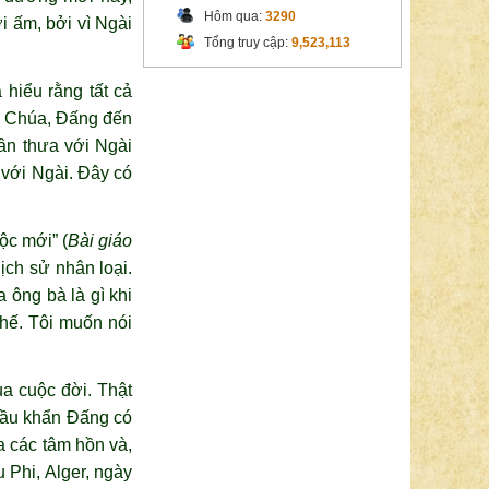
Hôm qua:
3290
i ấm, bởi vì Ngài
Tổng truy cập:
9,523,113
hiểu rằng tất cả
ên Chúa, Đấng đến
ân thưa với Ngài
 với Ngài. Đây có
ộc mới” (
Bài giáo
ịch sử nhân loại.
 ông bà là gì khi
hế. Tôi muốn nói
a cuộc đời. Thật
cầu khẩn Đấng có
a các tâm hồn và,
Phi, Alger, ngày