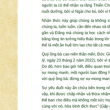
người ta có thể nhận ra rằng Thiên Ch
nuôi dưỡng, bởi vì Ngài cho bú, bởi vì
Nhận thức này giúp chúng ta không x
chúng ta, luôn luôn, cần đến nhau và 
gần và Đấng mà chúng ta học cách nhậ
bằng lòng tin tưởng hiếu thảo trong l
thể là một ân huệ lớn lao cho tất cả mọ
Quý ông bà cao niên thân mến, Đức Giá
lý
, ngày 23 tháng 2 năm 2022), bởi vì 
Do đó, hơn bao giờ hết, điều quan trọn
sự mong manh, một người bạn đồng hà
với quý ông bà: đừng sợ sự mong man
Sự yếu đuối này ẩn chứa bên trong nó
vậy, khi được chấp nhận và thừa nhậ
thể ban cho điều mà không một sức mạ
cùng với nó, hòa bình đích thực” (
Gặp 