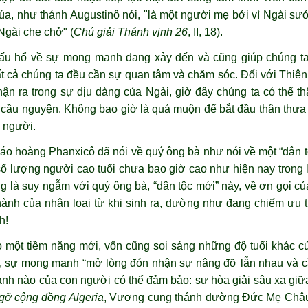
úa, như thánh Augustinô nói, "là một người mẹ bởi vì Ngài sưở
 Ngài che chở" (
Chú giải Thánh vịnh 26
, II, 18).
ấu hổ về sự mong manh đang xảy đến và cũng giúp chúng ta 
tất cả chúng ta đều cần sự quan tâm và chăm sóc. Đối với Thi
n ra trong sự dịu dàng của Ngài, giờ đây chúng ta có thể th
ời cầu nguyện. Không bao giờ là quá muộn để bắt đầu thân thưa
i người.
o hoàng Phanxicô đã nói về quý ông bà như nói về một “dân t
số lượng người cao tuổi chưa bao giờ cao như hiện nay trong l
g là suy ngẫm với quý ông bà, “dân tộc mới” này, về ơn gọi của
nh của nhân loại từ khi sinh ra, dường như đang chiếm ưu t
h!
 một tiềm năng mới, vốn cũng soi sáng những độ tuổi khác củ
n, sự mong manh “mở lòng đón nhận sự nâng đỡ lẫn nhau và 
nh nào của con người có thể đảm bảo: sự hòa giải sâu xa giữ
gỡ cộng đồng Algeria
, Vương cung thánh đường Đức Mẹ Châu 