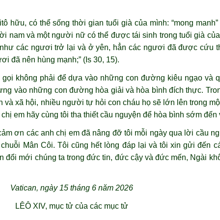
Kitô hữu, có thể sống thời gian tuổi già của mình: “mong manh
i nam và một người nữ có thể được tái sinh trong tuổi già của 
ả như các ngươi trở lại và ở yên, hẳn các ngươi đã được cứu t
ươi đã nên hùng mạnh;” (Is 30, 15).
ời gọi không phải để dựa vào những con đường kiêu ngạo và 
g vào những con đường hòa giải và hòa bình đích thực. Trong
 và xã hội, nhiều người tự hỏi con cháu họ sẽ lớn lên trong mộ
chị em hãy cùng tôi tha thiết cầu nguyện để hòa bình sớm đến v
 cảm ơn các anh chị em đã nâng đỡ tôi mỗi ngày qua lời cầu n
 chuỗi Mân Côi. Tôi cũng hết lòng đáp lại và tôi xin gửi đến c
 đổi mới chúng ta trong đức tin, đức cậy và đức mến, Ngài k
Vatican, ngày 15 tháng 6 năm 2026
LÊÔ XIV, mục tử của các mục tử