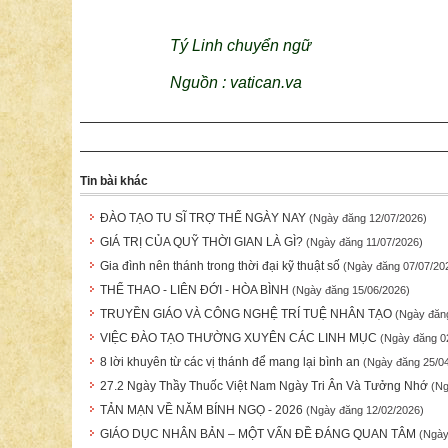
Tý Linh chuyển ngữ
Nguồn :
vatican.va
Tin bài khác
ĐÀO TẠO TU SĨ TRỢ THẾ NGÀY NAY
(Ngày đăng 12/07/2026)
GIÁ TRỊ CỦA QUỸ THỜI GIAN LÀ GÌ?
(Ngày đăng 11/07/2026)
Gia đình nên thánh trong thời đại kỹ thuật số
(Ngày đăng 07/07/20
THỂ THAO - LIÊN ĐỚI - HÒA BÌNH
(Ngày đăng 15/06/2026)
TRUYỀN GIÁO VÀ CÔNG NGHỆ TRÍ TUỆ NHÂN TẠO
(Ngày đăn
VIỆC ĐÀO TẠO THƯỜNG XUYÊN CÁC LINH MỤC
(Ngày đăng 0
8 lời khuyên từ các vị thánh để mang lại bình an
(Ngày đăng 25/0
27.2 Ngày Thầy Thuốc Việt Nam Ngày Tri Ân Và Tưởng Nhớ
(Ng
TẢN MẠN VỀ NĂM BÍNH NGỌ - 2026
(Ngày đăng 12/02/2026)
GIÁO DỤC NHÂN BẢN – MỘT VẤN ĐỀ ĐÁNG QUAN TÂM
(Ngày