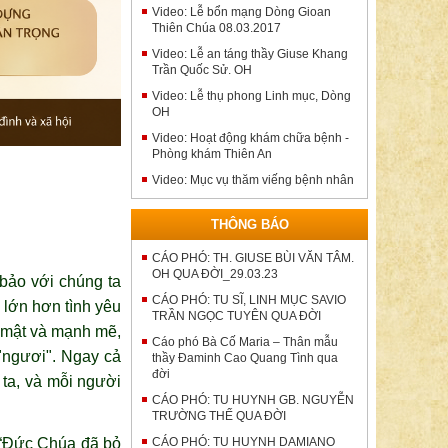
Video: Lễ bổn mạng Dòng Gioan
Thiên Chúa 08.03.2017
Video: Lễ an táng thầy Giuse Khang
Trần Quốc Sử. OH
Video: Lễ thụ phong Linh mục, Dòng
OH
Video: Hoạt động khám chữa bệnh -
Phòng khám Thiên An
Video: Mục vụ thăm viếng bệnh nhân
THÔNG BÁO
CÁO PHÓ: TH. GIUSE BÙI VĂN TÂM.
OH QUA ĐỜI_29.03.23
bảo với chúng ta
CÁO PHÓ: TU SĨ, LINH MỤC SAVIO
n lớn hơn tình yêu
TRẦN NGỌC TUYÊN QUA ĐỜI
n mật và mạnh mẽ,
Cáo phó Bà Cố Maria – Thân mẫu
"ngươi". Ngay cả
thầy Đaminh Cao Quang Tình qua
đời
 ta, và mỗi người
CÁO PHÓ: TU HUYNH GB. NGUYỄN
TRƯỜNG THẾ QUA ĐỜI
: “Đức Chúa đã bỏ
CÁO PHÓ: TU HUYNH DAMIANO