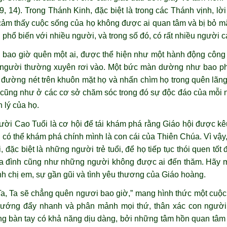
49, 14). Trong Thánh Kinh, đặc biệt là trong các Thánh vịnh, lờ
cảm thấy cuộc sống của họ không được ai quan tâm và bị bỏ m
 phổ biến với nhiều người, và trong số đó, có rất nhiều người ca
bao giờ quên một ai, được thể hiện như một hành động công l
 người thường xuyên rơi vào. Một bức màn dường như bao p
đường nét trên khuôn mặt họ và nhấn chìm họ trong quên lãng
, cũng như ở các cơ sở chăm sóc trong đó sự độc đáo của mỗi
 lý của họ.
i Cao Tuổi là cơ hội để tái khám phá rằng Giáo hội được kê
ôn có thể khám phá chính mình là con cái của Thiên Chúa. Vì v
, đặc biệt là những người trẻ tuổi, để họ tiếp tục thói quen tốt
gia đình cũng như những người không được ai đến thăm. Hãy 
nh chị em, sự gần gũi và tình yêu thương của Giáo hoàng.
Ta, Ta sẽ chẳng ​quên ngươi bao giờ,” mang hình thức một cuộ
 hướng đẩy nhanh và phân mảnh mọi thứ, thân xác con người 
 bàn tay có khả năng dịu dàng, bởi những tâm hồn quan tâm 