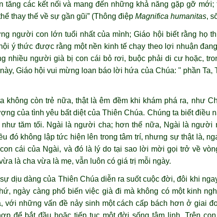
ân tăng các kết nối và mang đến những khả năng gặp gỡ mới; tu
hể thay thế về sự gần gũi” (Thông điệp
Magnifica humanitas
, s
ng người con lớn tuổi nhất của mình; Giáo hội biết rằng họ t
áo hội ý thức được rằng một nền kinh tế chạy theo lợi nhuận đan
ng nhiều người già bị con cái bỏ rơi, buộc phải di cư hoặc, tr
o này, Giáo hội vui mừng loan báo lời hứa của Chúa: " phần Ta, 
i ta không còn trẻ nữa, thật là êm đềm khi khám phá ra, như
tượng của tình yêu bất diệt của Thiên Chúa. Chúng ta biết điều
 như tăm tối. Ngài là người cha; hơn thế nữa, Ngài là người 
 đó không lập tức hiện lên trong tâm trí, nhưng sự thật là, nga
on cái của Ngài, và đó là lý do tại sao lời mời gọi trở về vò
ừa là cha vừa là mẹ, vẫn luôn có giá trị mỗi ngày.
sự dịu dàng của Thiên Chúa diễn ra suốt cuộc đời, đôi khi nga
 khứ, ngày càng phổ biến việc già đi mà không có một kinh ng
ià, với những vấn đề nảy sinh một cách cấp bách hơn ở giai 
 hợp để bắt đầu hoặc tiếp tục một đời sống tâm linh. Trên c