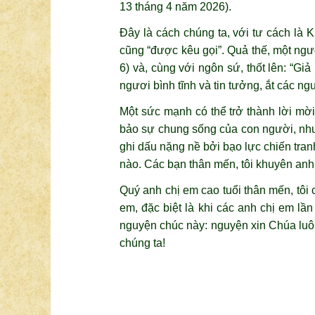
13 tháng 4 năm 2026).
Đây là cách chúng ta, với tư cách là 
cũng “được kêu gọi”. Quả thế, một ngườ
6) và, cùng với ngôn sứ, thốt lên: “Gi
ngươi bình tĩnh và ​tin tưởng, ắt các ng
Một sức mạnh có thể trở thành lời m
bảo sự chung sống của con người, nhưn
ghi dấu nặng nề bởi bạo lực chiến tranh
nào. Các bạn thân mến, tôi khuyên anh 
Quý anh chị em cao tuổi thân mến, tôi
em, đặc biệt là khi các anh chị em lần
nguyện chúc này: nguyện xin Chúa luôn
chúng ta!