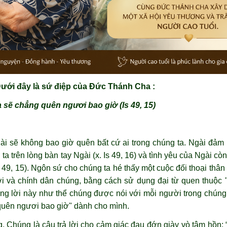
ưới đây là sứ điệp của Đức Thánh Cha :
 sẽ chẳng ​quên ngươi bao giờ (Is 49, 15)
i sẽ không bao giờ quên bất cứ ai trong chúng ta. Ngài đảm 
 trên lòng bàn tay Ngài (x. Is 49, 16) và tình yêu của Ngài cò
 49, 15). Ngôn sứ cho chúng ta hé thấy một cuộc đối thoại thâ
i và chính dân chúng, bằng cách sử dụng đại từ quen thuộc 
ng lời này như thể chúng được nói với mỗi người trong chúng
​quên ngươi bao giờ" dành cho mình.
ng. Chúng là câu trả lời cho cảm giác đau đớn giày vò tâm hồn