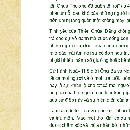
tôi, Chúa Thượng đã quên tôi rồi” (Is 
phát từ nỗi đau khổ của những người 
đớn khi bị lãng quên thật không may lại
Tình yêu của Thiên Chúa, Đấng không 
trả cho sự vô danh mà cuộc sống con
nhiều người cao tuổi, xóa nhòa những 
ra ở các mái ấm nơi sự cô đơn ngự trị
bị giải thiểu thành số giường hoặc bệnh
Cử hành Ngày Thế giới Ông Bà và Ngườ
tất cả mọi người và ở mọi lứa tuổi, lu
này là sự khích lệ cho tất cả mọi người
ông bà của họ, người cao tuổi trong 
qua sứ điệp này và sự hiện diện của a
Làm sao để lời của vị ngôn sứ, “phần 
và trìu mến. “Vào một thời đại có xu
được chăm sóc và thừa nhận bởi những