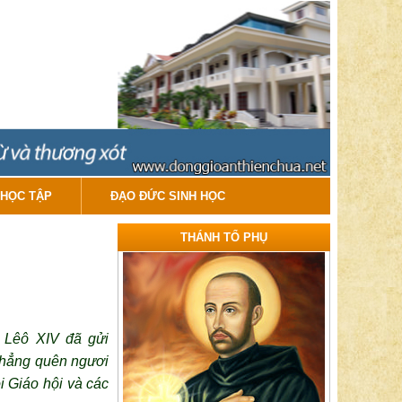
HỌC TẬP
ĐẠO ĐỨC SINH HỌC
THÁNH TỔ PHỤ
c
Lêô XIV
đã gửi
chẳng ​quên ngươi
i Giáo hội và các