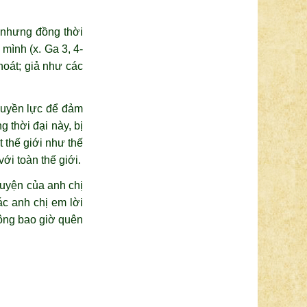
” nhưng đồng thời
mình (x. Ga 3, 4-
hoát; giả như các
quyền lực để đảm
 thời đại này, bị
t thế giới như thế
ới toàn thế giới.
guyện của anh chị
ác anh chị em lời
hông bao giờ quên