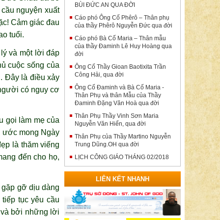
BÙI ĐỨC AN QUA ĐỜI
i cầu nguyện xuất
Cáo phó Ông Cố Phêrô – Thân phụ
ặc! Cảm giác đau
của thầy Phêrô Nguyễn Đức qua đời
o tuổi.
Cáo phó Bà Cố Maria – Thân mẫu
của thầy Đaminh Lê Huy Hoàng qua
ý và một lời đáp
đời
hủ cuộc sống của
Ông Cố Thầy Gioan Baotixita Trần
Công Hải, qua đời
. Đây là điều xảy
Ông Cố Đaminh và Bà Cố Maria -
 người có nguy cơ
Thân Phụ và thân Mẫu của Thầy
Đaminh Đặng Văn Hoà qua đời
Thân Phụ Thầy Vinh Sơn Maria
u gọi làm mẹ của
Nguyễn Văn Hiển, qua đời
ậy, ước mong Ngày
Thân Phụ của Thầy Martino Nguyễn
 đẹp là thăm viếng
Trung Dũng.OH qua đời
mang đến cho họ,
LỊCH CÔNG GIÁO THÁNG 02/2018
LIÊN KẾT NHANH
c gặp gỡ dịu dàng
tiếp tục yêu cầu
và bởi những lời