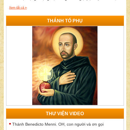
Xem tất cả »
THÁNH TỔ PHỤ
THƯ VIỆN VIDEO
Thánh Benedicto Menni. OH, con người và ơn gọi