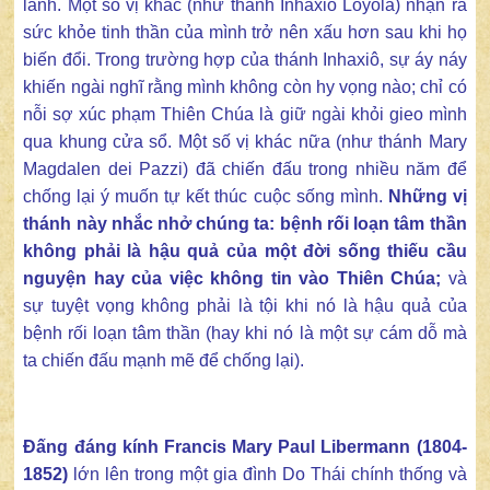
lành. Một số vị khác (như thánh Inhaxiô Loyola) nhận ra
sức khỏe tinh thần của mình trở nên xấu hơn sau khi họ
biến đổi. Trong trường hợp của thánh Inhaxiô, sự áy náy
khiến ngài nghĩ rằng mình không còn hy vọng nào; chỉ có
nỗi sợ xúc phạm Thiên Chúa là giữ ngài khỏi gieo mình
qua khung cửa sổ. Một số vị khác nữa (như thánh Mary
Magdalen dei Pazzi) đã chiến đấu trong nhiều năm để
chống lại ý muốn tự kết thúc cuộc sống mình.
Những vị
thánh này nhắc nhở chúng ta: bệnh rối loạn tâm thần
không phải là hậu quả của một đời sống thiếu cầu
nguyện hay của việc không tin vào Thiên Chúa;
và
sự tuyệt vọng không phải là tội khi nó là hậu quả của
bệnh rối loạn tâm thần (hay khi nó là một sự cám dỗ mà
ta chiến đấu mạnh mẽ để chống lại).
Đấng đáng kính Francis Mary Paul Libermann (1804-
1852)
lớn lên trong một gia đình Do Thái chính thống và