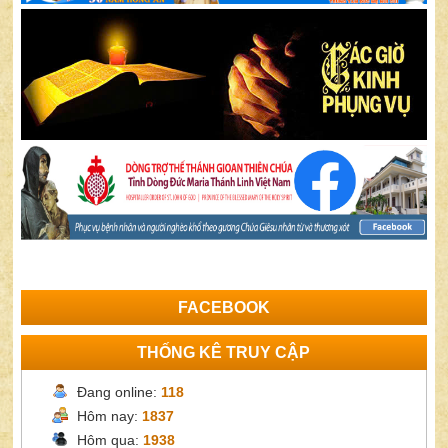
FACEBOOK
THỐNG KÊ TRUY CẬP
Đang online:
118
Hôm nay:
1837
Hôm qua:
1938