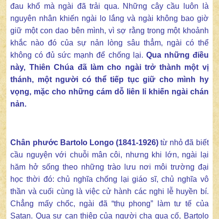
đau khổ mà ngài đã trải qua. Những cây cầu luôn là
nguyên nhân khiến ngài lo lắng và ngài không bao giờ
giữ một con dao bên mình, vì sợ rằng trong một khoảnh
khắc nào đó của sự nản lòng sâu thẳm, ngài có thể
không có đủ sức mạnh để chống lại.
Qua những điều
này, Thiên Chúa đã làm cho ngài trở thành một vị
thánh, một người có thể tiếp tục giữ cho mình hy
vọng, mặc cho những cám dỗ liên lỉ khiến ngài chán
nản.
Chân phước Bartolo Longo (1841-1926)
từ nhỏ đã biết
cầu nguyện với chuỗi mân côi, nhưng khi lớn, ngài lại
hăm hở sống theo những trào lưu nơi môi trường đại
học thời đó: chủ nghĩa chống lại giáo sĩ, chủ nghĩa vô
thần và cuối cùng là việc cử hành các nghi lễ huyền bí.
Chẳng mấy chốc, ngài đã “thụ phong” làm tư tế của
Satan. Qua sự can thiệp của người cha qua cố, Bartolo