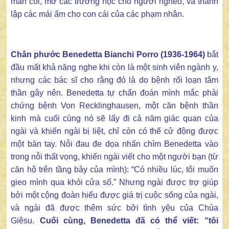
mân côi, mở các trường học cho người nghèo, và thành
lập các mái ấm cho con cái của các phạm nhân.
Chân phước Benedetta Bianchi Porro (1936-1964)
bắt
đầu mất khả năng nghe khi còn là một sinh viên ngành y,
nhưng các bác sĩ cho rằng đó là do bệnh rối loạn tâm
thần gây nên. Benedetta tự chẩn đoán mình mắc phải
chứng bệnh Von Recklinghausen, một căn bệnh thần
kinh mà cuối cùng nó sẽ lấy đi cả năm giác quan của
ngài và khiến ngài bị liệt, chỉ còn có thể cử động được
một bàn tay. Nỗi đau đe dọa nhấn chìm Benedetta vào
trong nỗi thất vọng, khiến ngài viết cho một người bạn (từ
căn hộ trên tầng bảy của mình): “Có nhiều lúc, tôi muốn
gieo mình qua khỏi cửa sổ.” Nhưng ngài được trợ giúp
bởi một cộng đoàn hiểu được giá trị cuộc sống của ngài,
và ngài đã được thêm sức bởi tình yêu của Chúa
Giêsu.
Cuối cùng, Benedetta đã có thể viết: “tôi