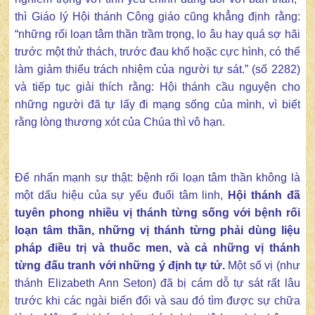
thì Giáo lý Hội thánh Công giáo cũng khẳng định rằng:
“những rối loạn tâm thần trầm trọng, lo âu hay quá sợ hãi
trước một thử thách, trước đau khổ hoặc cực hình, có thể
làm giảm thiểu trách nhiệm của người tự sát.” (số 2282)
và tiếp tục giải thích rằng: Hội thánh cầu nguyện cho
những người đã tự lấy đi mạng sống của mình, vì biết
rằng lòng thương xót của Chúa thì vô hạn.
Để nhấn mạnh sự thật: bệnh rối loạn tâm thần không là
một dấu hiệu của sự yếu đuối tâm linh,
Hội thánh đã
tuyên phong nhiều vị thánh từng sống với bệnh rối
loạn tâm thần, những vị thánh từng phải dùng liệu
pháp điều trị và thuốc men, và cả những vị thánh
từng đấu tranh với những ý định tự tử.
Một số vị (như
thánh Elizabeth Ann Seton) đã bị cám dỗ tự sát rất lâu
trước khi các ngài biến đổi và sau đó tìm được sự chữa