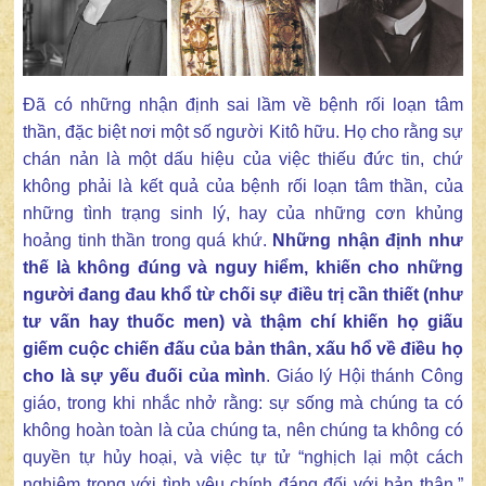
Đã có những nhận định sai lầm về bệnh rối loạn tâm
thần, đặc biệt nơi một số người Kitô hữu. Họ cho rằng sự
chán nản là một dấu hiệu của việc thiếu đức tin, chứ
không phải là kết quả của bệnh rối loạn tâm thần, của
những tình trạng sinh lý, hay của những cơn khủng
hoảng tinh thần trong quá khứ.
Những nhận định như
thế là không đúng và nguy hiểm, khiến cho những
người đang đau khổ từ chối sự điều trị cần thiết (như
tư vấn hay thuốc men) và thậm chí khiến họ giấu
giếm cuộc chiến đấu của bản thân, xấu hổ về điều họ
cho là sự yếu đuối của mình
. Giáo lý Hội thánh Công
giáo, trong khi nhắc nhở rằng: sự sống mà chúng ta có
không hoàn toàn là của chúng ta, nên chúng ta không có
quyền tự hủy hoại, và việc tự tử “nghịch lại một cách
nghiêm trọng với tình yêu chính đáng đối với bản thân,”