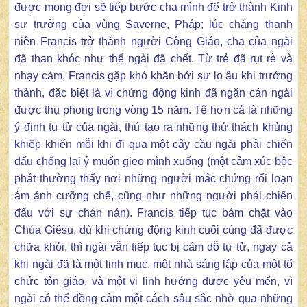
được mong đợi sẽ tiếp bước cha mình để trở thành Kinh
sư trưởng của vùng Saverne, Pháp; lúc chàng thanh
niên Francis trở thành người Công Giáo, cha của ngài
đã than khóc như thể ngài đã chết. Từ trẻ đã rụt rè và
nhạy cảm, Francis gặp khó khăn bởi sự lo âu khi trưởng
thành, đặc biệt là vì chứng động kinh đã ngăn cản ngài
được thụ phong trong vòng 15 năm. Tệ hơn cả là những
ý định tự tử của ngài, thứ tạo ra những thử thách khủng
khiếp khiến mỗi khi đi qua một cây cầu ngài phải chiến
đấu chống lại ý muốn gieo mình xuống (một cảm xúc bộc
phát thường thấy nơi những người mắc chứng rối loạn
ám ảnh cưỡng chế, cũng như những người phải chiến
đấu với sự chán nản). Francis tiếp tục bám chặt vào
Chúa Giêsu, dù khi chứng động kinh cuối cùng đã được
chữa khỏi, thì ngài vẫn tiếp tục bị cám dỗ tự tử, ngay cả
khi ngài đã là một linh mục, một nhà sáng lập của một tổ
chức tôn giáo, và một vị linh hướng được yêu mến, vì
ngài có thể đồng cảm một cách sâu sắc nhờ qua những