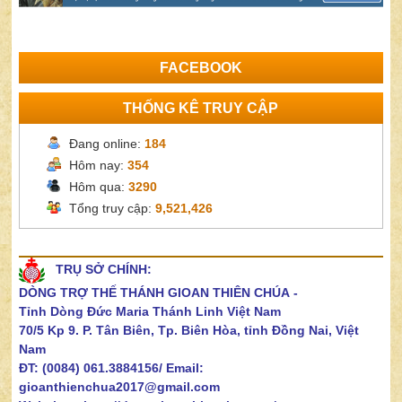
FACEBOOK
THỐNG KÊ TRUY CẬP
Đang online:
184
Hôm nay:
354
Hôm qua:
3290
Tổng truy cập:
9,521,426
TRỤ SỞ CHÍNH:
DÒNG TRỢ THẾ THÁNH GIOAN THIÊN CHÚA
-
Tỉnh Dòng Đức Maria Thánh Linh Việt Nam
70/5 Kp 9. P. Tân Biên, Tp. Biên Hòa, tỉnh Đồng Nai, Việt
Nam
ĐT: (0084) 061.3884156/
Email:
gioanthienchua2017@gmail.com