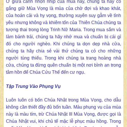
Ở giữa cảnh nhộn nhịp của mùa này, chúng ta hãy cố
gắng giữ Mùa Vọng là mùa của chờ đợi và khao khát,
của hoán cải và hy vọng, thường xuyên suy gẫm về tình
yêu nhưng không và khiêm tốn của Thiên Chúa chúng ta
tượng thai trong lòng Trinh Nữ Maria. Trong mua sắm và
làm bánh trái, chúng ta hãy nhớ mua và chuẩn bị cái gì
đó cho người nghèo. Khi chúng ta dọn dẹp nhà cửa,
chúng ta hãy chia sẻ vài thứ chúng ta có cho những
người túng thiếu. Trong khi chúng ta trang hoàng nhà
cửa, chúng ta đừng quên chuẩn bị một nơi bình an trong
tâm hồn để Chúa Cứu Thế đến cư ngụ.
Tập Trung Vào Phụng Vụ
Luôn luôn có bốn Chúa Nhật trong Mùa Vọng, cho dẫu
không cần thiết đầy đủ bốn tuần. Màu phụng vụ của mùa
này là màu tím, trừ Chúa Nhật III Mùa Vọng, được gọi là
Chúa Nhật vui, khi chủ tế mặc lễ phục màu hồng. Trong