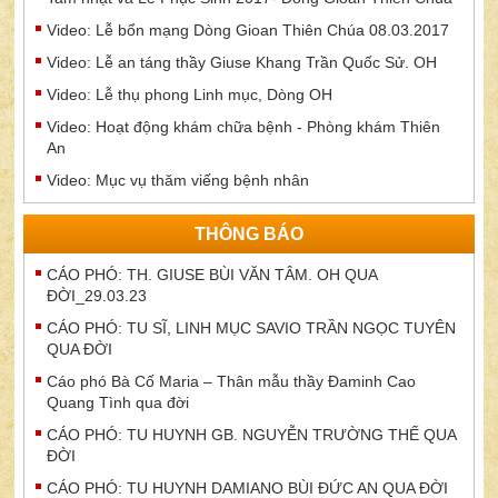
Video: Lễ bổn mạng Dòng Gioan Thiên Chúa 08.03.2017
Video: Lễ an táng thầy Giuse Khang Trần Quốc Sử. OH
Video: Lễ thụ phong Linh mục, Dòng OH
Video: Hoạt động khám chữa bệnh - Phòng khám Thiên
An
Video: Mục vụ thăm viếng bệnh nhân
THÔNG BÁO
CÁO PHÓ: TH. GIUSE BÙI VĂN TÂM. OH QUA
ĐỜI_29.03.23
CÁO PHÓ: TU SĨ, LINH MỤC SAVIO TRẦN NGỌC TUYÊN
QUA ĐỜI
Cáo phó Bà Cố Maria – Thân mẫu thầy Đaminh Cao
Quang Tình qua đời
CÁO PHÓ: TU HUYNH GB. NGUYỄN TRƯỜNG THẾ QUA
ĐỜI
CÁO PHÓ: TU HUYNH DAMIANO BÙI ĐỨC AN QUA ĐỜI