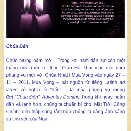
Chúa Đến
Chúc mừng năm mới ! Trong khi năm dân sự còn một
tháng nữa mới kết thúc, Giáo Hội khai mạc một năm
phụng vụ mới với Chúa Nhật I Mùa Vọng vào ngày 27 –
11 – 2011. Mùa Vọng – bắt nguồn từ tiếng Latinh
ad
venio
có nghĩa là “đến” – là mùa phụng vụ mong
đợi
“Chúa Đến”, Adventus Domini.
Trong khi ngày ngắn
dần và lạnh hơn, chúng ta chuẩn bị cho “Mặt Trời Công
Chính” đến thắp sáng tâm hồn chúng ta bằng ánh sáng
và tình yêu của Ngài.