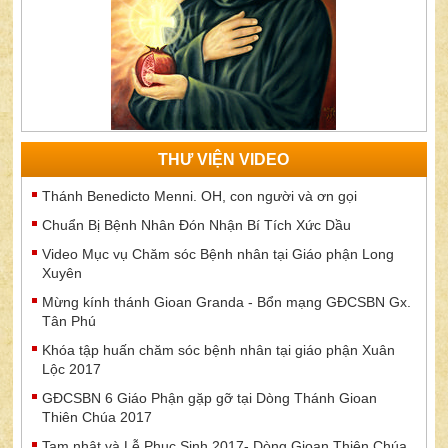
THƯ VIỆN VIDEO
Thánh Benedicto Menni. OH, con người và ơn gọi
Chuẩn Bị Bệnh Nhân Đón Nhận Bí Tích Xức Dầu
Video Mục vụ Chăm sóc Bệnh nhân tại Giáo phận Long
Xuyên
Mừng kính thánh Gioan Granda - Bổn mạng GĐCSBN Gx.
Tân Phú
Khóa tập huấn chăm sóc bệnh nhân tại giáo phận Xuân
Lộc 2017
GĐCSBN 6 Giáo Phận gặp gỡ tại Dòng Thánh Gioan
Thiên Chúa 2017
Tam nhật và Lễ Phục Sinh 2017- Dòng Gioan Thiên Chúa