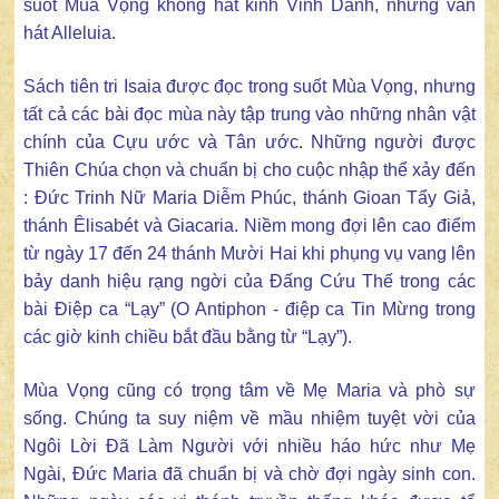
suốt Mùa Vọng không hát kinh Vinh Danh, nhưng vẫn
hát Alleluia.
Sách tiên tri Isaia được đọc trong suốt Mùa Vọng, nhưng
tất cả các bài đọc mùa này tập trung vào những nhân vật
chính của Cựu ước và Tân ước. Những người được
Thiên Chúa chọn và chuẩn bị cho cuộc nhập thể xảy đến
: Đức Trinh Nữ Maria Diễm Phúc, thánh Gioan Tẩy Giả,
thánh Êlisabét và Giacaria. Niềm mong đợi lên cao điểm
từ ngày 17 đến 24 thánh Mười Hai khi phụng vụ vang lên
bảy danh hiệu rạng ngời của Đấng Cứu Thế trong các
bài Điệp ca “Lạy” (O Antiphon - điệp ca Tin Mừng trong
các giờ kinh chiều bắt đầu bằng từ “Lạy”).
Mùa Vọng cũng có trọng tâm về Mẹ Maria và phò sự
sống. Chúng ta suy niệm về mầu nhiệm tuyệt vời của
Ngôi Lời Đã Làm Người với nhiều háo hức như Mẹ
Ngài, Đức Maria đã chuẩn bị và chờ đợi ngày sinh con.