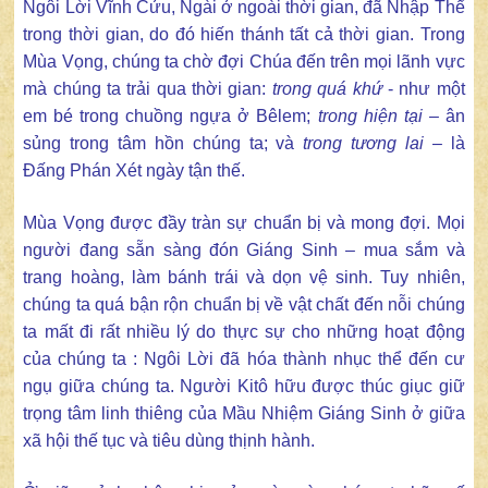
Ngôi Lời Vĩnh Cửu, Ngài ở ngoài thời gian, đã Nhập Thể
trong thời gian, do đó hiến thánh tất cả thời gian. Trong
Mùa Vọng, chúng ta chờ đợi Chúa đến trên mọi lãnh vực
mà chúng ta trải qua thời gian:
trong quá khứ
- như một
em bé trong chuồng ngựa ở Bêlem;
trong hiện tại
– ân
sủng trong tâm hồn chúng ta; và
trong tương lai
– là
Đấng Phán Xét ngày tận thế.
Mùa Vọng được đầy tràn sự chuẩn bị và mong đợi. Mọi
người đang sẵn sàng đón Giáng Sinh – mua sắm và
trang hoàng, làm bánh trái và dọn vệ sinh. Tuy nhiên,
chúng ta quá bận rộn chuẩn bị về vật chất đến nỗi chúng
ta mất đi rất nhiều lý do thực sự cho những hoạt động
của chúng ta : Ngôi Lời đã hóa thành nhục thể đến cư
ngụ giữa chúng ta. Người Kitô hữu được thúc giục giữ
trọng tâm linh thiêng của Mầu Nhiệm Giáng Sinh ở giữa
xã hội thế tục và tiêu dùng thịnh hành.