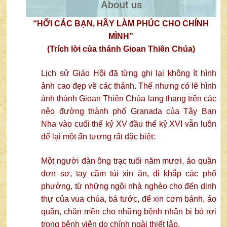
“HỠI CÁC BẠN, HÃY LÀM PHÚC CHO CHÍNH
MÌNH”
(Trích lời của thánh Gioan Thiên Chúa)
Lịch sử Giáo Hội đã từng ghi lại không ít hình
ảnh cao đẹp về các thánh. Thế nhưng có lẽ hình
ảnh thánh Gioan Thiên Chúa lang thang trên các
nẻo đường thành phố Granada của Tây Ban
Nha vào cuối thế kỷ XV đầu thế kỷ XVI vẫn luôn
để lại một ấn tượng rất đặc biệt:
Một người đàn ông trạc tuổi năm mươi, áo quần
đơn sơ, tay cầm túi xin ăn, đi khắp các phố
phường, từ những ngôi nhà nghèo cho đến dinh
thự của vua chúa, bá tước, để xin cơm bánh, áo
quần, chăn mền cho những bệnh nhân bị bỏ rơi
trong bệnh viện do chính ngài thiết lập.