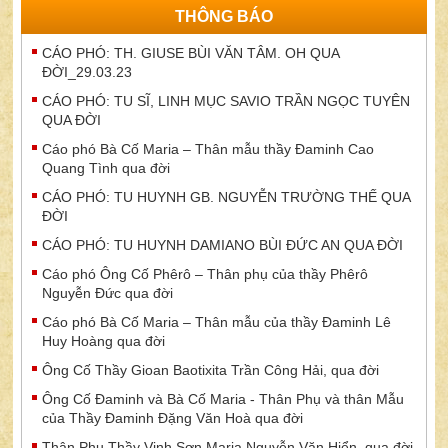
THÔNG BÁO
CÁO PHÓ: TH. GIUSE BÙI VĂN TÂM. OH QUA
ĐỜI_29.03.23
CÁO PHÓ: TU SĨ, LINH MỤC SAVIO TRẦN NGỌC TUYÊN
QUA ĐỜI
Cáo phó Bà Cố Maria – Thân mẫu thầy Đaminh Cao
Quang Tình qua đời
CÁO PHÓ: TU HUYNH GB. NGUYỄN TRƯỜNG THẾ QUA
ĐỜI
CÁO PHÓ: TU HUYNH DAMIANO BÙI ĐỨC AN QUA ĐỜI
Cáo phó Ông Cố Phêrô – Thân phụ của thầy Phêrô
Nguyễn Đức qua đời
Cáo phó Bà Cố Maria – Thân mẫu của thầy Đaminh Lê
Huy Hoàng qua đời
Ông Cố Thầy Gioan Baotixita Trần Công Hải, qua đời
Ông Cố Đaminh và Bà Cố Maria - Thân Phụ và thân Mẫu
của Thầy Đaminh Đặng Văn Hoà qua đời
Thân Phụ Thầy Vinh Sơn Maria Nguyễn Văn Hiển, qua đời