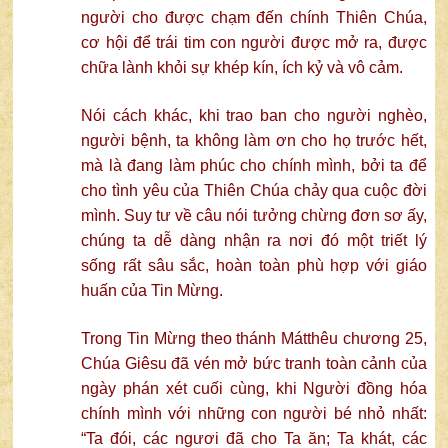
người cho được chạm đến chính Thiên Chúa,
cơ hội để trái tim con người được mở ra, được
chữa lành khỏi sự khép kín, ích kỷ và vô cảm.
Nói cách khác, khi trao ban cho người nghèo,
người bệnh, ta không làm ơn cho họ trước hết,
mà là đang làm phúc cho chính mình, bởi ta để
cho tình yêu của Thiên Chúa chảy qua cuộc đời
mình. Suy tư về câu nói tưởng chừng đơn sơ ấy,
chúng ta dễ dàng nhận ra nơi đó một triết lý
sống rất sâu sắc, hoàn toàn phù hợp với giáo
huấn của Tin Mừng.
Trong Tin Mừng theo thánh Mátthêu chương 25,
Chúa Giêsu đã vén mở bức tranh toàn cảnh của
ngày phán xét cuối cùng, khi Người đồng hóa
chính mình với những con người bé nhỏ nhất:
“Ta đói, các ngươi đã cho Ta ăn; Ta khát, các