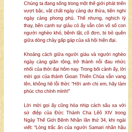
Chúng ta đang sống trong một thế giới phát triển
vượt bậc, vật chất ngày càng dư thừa, tiện nghi
ngày càng phong phú. Thế nhưng, nghịch lý
thay, bên cạnh sự giàu có ấy vẫn còn vô số con
người nghèo khó, bệnh tật, cô đơn, bị bỏ quên
giữa dòng chảy gấp gáp của xã hội hiện đại.
Khoảng cách giữa người giàu và người nghèo
ngày càng giãn rộng, trở thành nỗi đau nhức
nhối của thời đại hôm nay. Trong bối cảnh ấy, lời
mời gọi của thánh Gioan Thiên Chúa vẫn vang
lên, không hề lỗi thời: “Hỡi anh chị em, hãy làm
phúc cho chính mình!”
Lời mời gọi ấy cũng hòa nhịp cách sâu xa với
sứ điệp của Đức Thánh Cha Lêô XIV trong
Ngày Thế Giới Bệnh Nhân lần thứ 34, khi ngài
viết: “Lòng trắc ẩn của người Samari nhân hậu