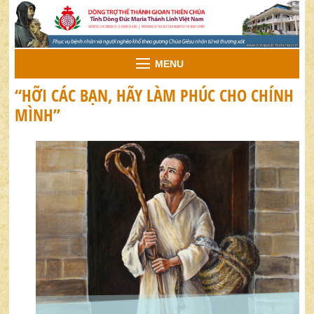
MENU
“HỠI CÁC BẠN, HÃY LÀM PHÚC CHO CHÍNH
MÌNH”