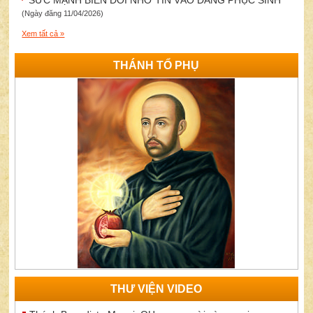
SỨC MẠNH BIẾN ĐỔI NHỜ TIN VÀO ĐẤNG PHỤC SINH
(Ngày đăng 11/04/2026)
Xem tất cả »
THÁNH TỔ PHỤ
THƯ VIỆN VIDEO