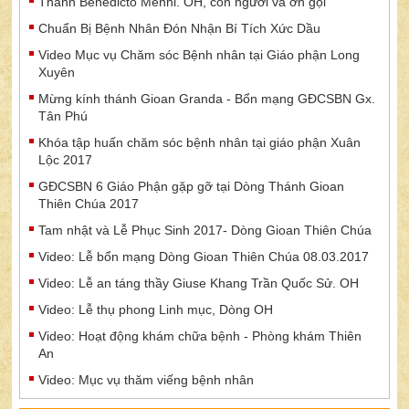
Thánh Benedicto Menni. OH, con người và ơn gọi
Chuẩn Bị Bệnh Nhân Đón Nhận Bí Tích Xức Dầu
Video Mục vụ Chăm sóc Bệnh nhân tại Giáo phận Long
Xuyên
Mừng kính thánh Gioan Granda - Bổn mạng GĐCSBN Gx.
Tân Phú
Khóa tập huấn chăm sóc bệnh nhân tại giáo phận Xuân
Lộc 2017
GĐCSBN 6 Giáo Phận gặp gỡ tại Dòng Thánh Gioan
Thiên Chúa 2017
Tam nhật và Lễ Phục Sinh 2017- Dòng Gioan Thiên Chúa
Video: Lễ bổn mạng Dòng Gioan Thiên Chúa 08.03.2017
Video: Lễ an táng thầy Giuse Khang Trần Quốc Sử. OH
Video: Lễ thụ phong Linh mục, Dòng OH
Video: Hoạt động khám chữa bệnh - Phòng khám Thiên
An
Video: Mục vụ thăm viếng bệnh nhân