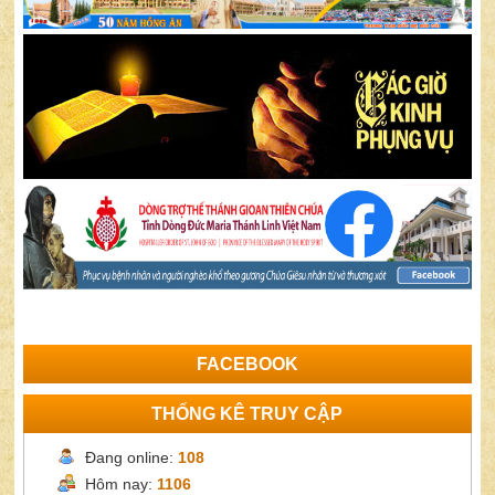
FACEBOOK
THỐNG KÊ TRUY CẬP
Đang online:
108
Hôm nay:
1106