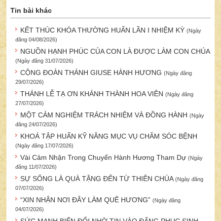
Tin bài khác
KẾT THÚC KHÓA THƯỜNG HUẤN LẦN I NHIỆM KỲ
(Ngày
đăng 04/08/2026)
NGUỒN HẠNH PHÚC CỦA CON LÀ ĐƯỢC LÀM CON CHÚA
(Ngày đăng 31/07/2026)
CỘNG ĐOÀN THÁNH GIUSE HÀNH HƯƠNG
(Ngày đăng
29/07/2026)
THÁNH LỄ TẠ ƠN KHÁNH THÀNH HOA VIÊN
(Ngày đăng
27/07/2026)
MỘT CẢM NGHIỆM TRÁCH NHIỆM VÀ ĐỒNG HÀNH
(Ngày
đăng 24/07/2026)
KHOÁ TẬP HUẤN KỸ NĂNG MỤC VỤ CHĂM SÓC BỆNH
(Ngày đăng 17/07/2026)
Vài Cảm Nhận Trong Chuyến Hành Hương Tham Dự
(Ngày
đăng 11/07/2026)
SỰ SỐNG LÀ QUÀ TẶNG ĐẾN TỪ THIÊN CHÚA
(Ngày đăng
07/07/2026)
“XIN NHẬN NƠI ĐÂY LÀM QUÊ HƯƠNG”
(Ngày đăng
04/07/2026)