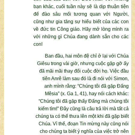
bạn khác, cuối tuần này sẽ là dịp thuận tiện
để đào sâu mối tương quan với Người,
cũng như gia tăng sự hiểu biết của các con
về đức tin Công giáo. Hãy mở lòng mình ra
với những gì Chúa đang dành sẵn cho các
con!
Ban đầu, hai môn đệ chỉ ở lại với Chúa
Giêsu trong vài giờ, nhưng cuộc gặp gỡ ấy
đã mãi mãi thay đổi cuộc đời họ. Việc đầu
tiên Anrê làm sau đó là đi nói với Simon,
anh mình rằng: “Chúng tôi đã gặp Đấng
Mêsia” (x. Ga 1, 41), hay nói cách khác:
“Chúng tôi đã gặp thấy Đấng mà chúng tôi
kiếm tìm!” Đây cũng là câu trả lời mà tất cả
chúng ta có thể thưa lên một khi đã gặp biết
Chúa. Vì thế, đoạn Tin mừng này cũng nói
cho chúng ta biết ý nghĩa của việc trở nên