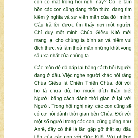
con có mặt trong hội nghị này? Có lẽ tâm
hồn các con cũng đang thổn thức, đang tìm
kiếm ý nghĩa và sự viên mãn của đời mình.
Câu trả lời được tìm thấy nơi một người.
Chỉ duy một mình Chúa Giêsu Kitô mới
mang lại cho chúng ta bình an và niềm vui
đích thực, và làm thoả mãn những khát vọng
sâu xa nhất của chúng ta.
Các môn đệ đã đáp lại bằng cách hỏi Người
đang ở đâu. Việc nghe người khác nói rằng
Chúa Giêsu là Chiên Thiên Chúa, đối với
họ là chưa đủ; họ muốn đích thân biết
Người bằng cách dành thời gian ở lại với
Người. Trong hội nghị này, các con cũng sẽ
có cơ hội dành thời gian bên Chúa. Đối với
một số người trong các con, cũng giống như
Anrê, đây có thể là lần gặp gỡ thật sự đầu
tiên của các con với Đức Kitô. Với những