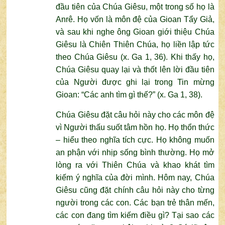
đầu tiên của Chúa Giêsu, một trong số họ là
Anrê. Họ vốn là môn đệ của Gioan Tẩy Giả,
và sau khi nghe ông Gioan giới thiệu Chúa
Giêsu là Chiên Thiên Chúa, họ liền lập tức
theo Chúa Giêsu (x. Ga 1, 36). Khi thấy họ,
Chúa Giêsu quay lại và thốt lên lời đầu tiên
của Người được ghi lại trong Tin mừng
Gioan: “Các anh tìm gì thế?” (x. Ga 1, 38).
Chúa Giêsu đặt câu hỏi này cho các môn đệ
vì Người thấu suốt tâm hồn họ. Họ thổn thức
– hiểu theo nghĩa tích cực. Họ không muốn
an phận với nhịp sống bình thường. Họ mở
lòng ra với Thiên Chúa và khao khát tìm
kiếm ý nghĩa của đời mình. Hôm nay, Chúa
Giêsu cũng đặt chính câu hỏi này cho từng
người trong các con. Các bạn trẻ thân mến,
các con đang tìm kiếm điều gì? Tại sao các