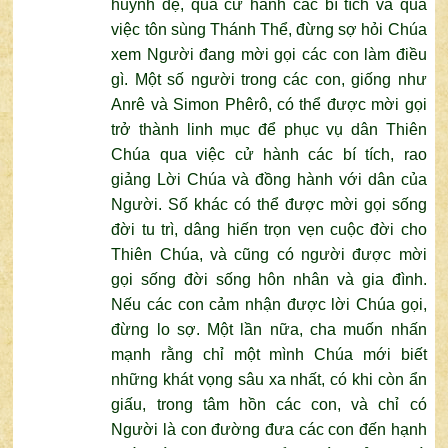
huynh đệ, qua cử hành các bí tích và qua
việc tôn sùng Thánh Thể, đừng sợ hỏi Chúa
xem Người đang mời gọi các con làm điều
gì. Một số người trong các con, giống như
Anrê và Simon Phêrô, có thể được mời gọi
trở thành linh mục để phục vụ dân Thiên
Chúa qua việc cử hành các bí tích, rao
giảng Lời Chúa và đồng hành với dân của
Người. Số khác có thể được mời gọi sống
đời tu trì, dâng hiến trọn vẹn cuộc đời cho
Thiên Chúa, và cũng có người được mời
gọi sống đời sống hôn nhân và gia đình.
Nếu các con cảm nhận được lời Chúa gọi,
đừng lo sợ. Một lần nữa, cha muốn nhấn
mạnh rằng chỉ một mình Chúa mới biết
những khát vọng sâu xa nhất, có khi còn ẩn
giấu, trong tâm hồn các con, và chỉ có
Người là con đường đưa các con đến hạnh