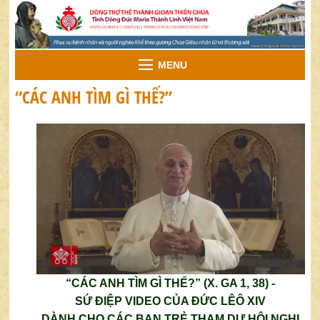
MENU
“CÁC ANH TÌM GÌ THẾ?”
“CÁC ANH TÌM GÌ THẾ?” (X. GA 1, 38) -
SỨ ĐIỆP VIDEO CỦA ĐỨC LÊÔ XIV
DÀNH CHO CÁC BẠN TRẺ THAM DỰ HỘI NGHỊ