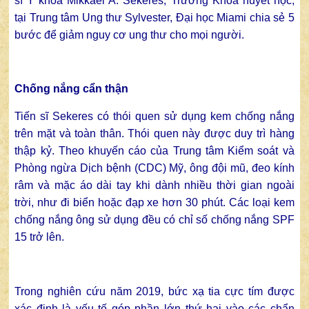
sĩ Y khoa Mikkael A. Sekeres, Trưởng Khoa huyết học,
tại Trung tâm Ung thư Sylvester, Đại học Miami chia sẻ 5
bước để giảm nguy cơ ung thư cho mọi người.
Chống nắng cẩn thận
Tiến sĩ Sekeres có thói quen sử dụng kem chống nắng
trên mặt và toàn thân. Thói quen này được duy trì hàng
thập kỷ. Theo khuyến cáo của Trung tâm Kiểm soát và
Phòng ngừa Dịch bệnh (CDC) Mỹ, ông đội mũ, đeo kính
râm và mặc áo dài tay khi dành nhiều thời gian ngoài
trời, như đi biển hoặc đạp xe hơn 30 phút. Các loại kem
chống nắng ông sử dụng đều có chỉ số chống nắng SPF
15 trở lên.
Trong nghiên cứu năm 2019, bức xạ tia cực tím được
xác định là yếu tố góp phần lớn thứ hai vào các chẩn