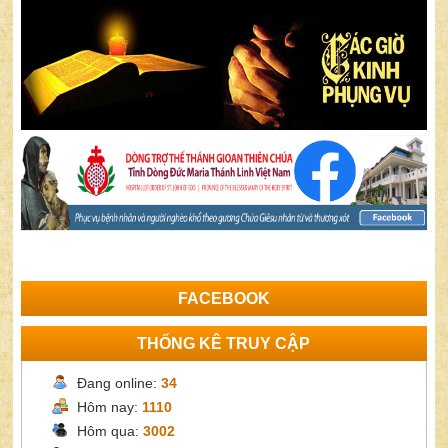
FACEBOOK
THỐNG KÊ TRUY CẬP
Đang online:
34
Hôm nay:
1110
Hôm qua:
3002