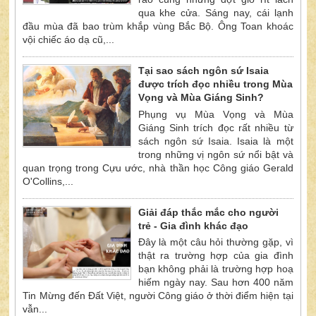
qua khe cửa. Sáng nay, cái lạnh
đầu mùa đã bao trùm khắp vùng Bắc Bộ. Ông Toan khoác
vội chiếc áo dạ cũ,...
Tại sao sách ngôn sứ Isaia
được trích đọc nhiều trong Mùa
Vọng và Mùa Giáng Sinh?
Phụng vụ Mùa Vọng và Mùa
Giáng Sinh trích đọc rất nhiều từ
sách ngôn sứ Isaia. Isaia là một
trong những vị ngôn sứ nổi bật và
quan trọng trong Cựu ước, nhà thần học Công giáo Gerald
O'Collins,...
Giải đáp thắc mắc cho người
trẻ - Gia đình khác đạo
Đây là một câu hỏi thường gặp, vì
thật ra trường hợp của gia đình
bạn không phải là trường hợp hoạ
hiếm ngày nay. Sau hơn 400 năm
Tin Mừng đến Đất Việt, người Công giáo ở thời điểm hiện tại
vẫn...