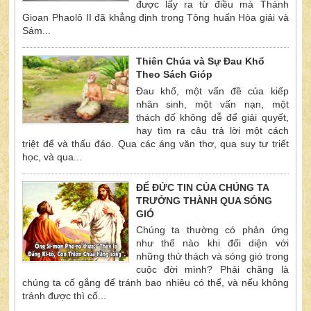
được lấy ra từ điều mà Thánh
Gioan Phaolô II đã khẳng định trong Tông huấn Hòa giải và
Sám...
Thiên Chúa và Sự Đau Khổ
Theo Sách Gióp
Đau khổ, một vấn đề của kiếp
nhân sinh, một vấn nạn, một
thách đố không dễ để giải quyết,
hay tìm ra câu trả lời một cách
triệt để và thấu đáo. Qua các áng văn thơ, qua suy tư triết
học, và qua...
ĐỂ ĐỨC TIN CỦA CHÚNG TA
TRƯỞNG THÀNH QUA SÓNG
GIÓ
Chúng ta thường có phản ứng
như thế nào khi đối diện với
những thử thách và sóng gió trong
cuộc đời mình? Phải chăng là
chúng ta cố gắng để tránh bao nhiêu có thể, và nếu không
tránh được thì cố...