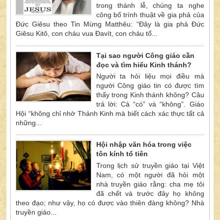
trong thánh lễ, chúng ta nghe
công bố trình thuật về gia phả của
Đức Giêsu theo Tin Mừng Matthêu: “Đây là gia phả Đức
Giêsu Kitô, con cháu vua Đavít, con cháu tổ...
Tại sao người Công giáo cần
đọc và tìm hiểu Kinh thánh?
Người ta hỏi liệu mọi điều mà
người Công giáo tin có được tìm
thấy trong Kinh thánh không? Câu
trả lời: Cả “có” và “không”. Giáo
Hội “không chỉ nhờ Thánh Kinh mà biết cách xác thực tất cả
những...
Hội nhập văn hóa trong việc
tôn kính tổ tiên
Trong lịch sử truyền giáo tại Việt
Nam, có một người đã hỏi một
nhà truyền giáo rằng: cha mẹ tôi
đã chết và trước đây họ không
theo đạo; như vậy, họ có được vào thiên đàng không? Nhà
truyền giáo...