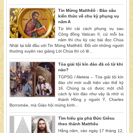
Tin Mừng Matthêô - Đào sâu
kiến thức về chu kỳ phụng vụ
năm A
Từ khi cải cách phụng vụ sau
Công đồng Vatican II, cứ mỗi ba
năm thì chu kỳ các bài đọc Chúa
Nhật lại bắt đầu với Tin Mừng Matthêô. Đối với những người
thường xuyên rao giảng Lời Chúa thì có lẽ...
Tòa giải tội kín đáo đã có từ khi
nào?
TGPSG / Aleteia -- Tòa giải tội kín
đáo chỉ mới xuất hiện vào thế kỷ
16. Chúng ta có được một chỗ
cách ly kín đáo như vậy là nhờ vị
thánh Hồng y người Ý, Charles
Borromée, mà Giáo hội mừng kính...
Tìm hiểu gia phả Đức Giêsu
theo thánh Matthêu
Hằng năm, vào ngày 17 tháng 12,