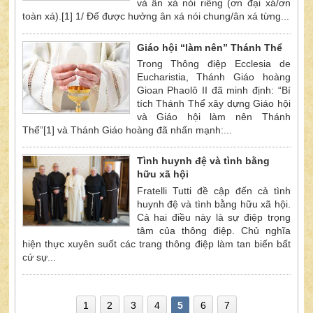
và ân xá nói riêng (ơn đại xá/ơn
toàn xá).[1] 1/ Để được hưởng ân xá nói chung/ân xá từng...
Giáo hội “làm nên” Thánh Thể
Trong Thông điệp Ecclesia de
Eucharistia, Thánh Giáo hoàng
Gioan Phaolô II đã minh định: “Bí
tích Thánh Thể xây dựng Giáo hội
và Giáo hội làm nên Thánh
Thể”[1] và Thánh Giáo hoàng đã nhấn mạnh:...
Tình huynh đệ và tình bằng
hữu xã hội
Fratelli Tutti đề cập đến cả tình
huynh đệ và tình bằng hữu xã hội.
Cả hai điều này là sự điệp trọng
tâm của thông điệp. Chủ nghĩa
hiện thực xuyên suốt các trang thông điệp làm tan biến bất
cứ sự...
1
2
3
4
5
6
7