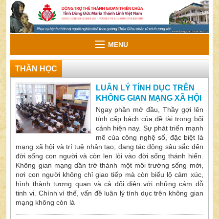
MENU
THẦN HỌC
LUÂN LÝ TÍNH DỤC TRÊN
KHÔNG GIAN MẠNG XÃ HỘI
Ngay phần mở đầu, Thầy gợi lên
tính cấp bách của đề tài trong bối
cảnh hiện nay. Sự phát triển mạnh
mẽ của công nghệ số, đặc biệt là
mạng xã hội và trí tuệ nhân tạo, đang tác động sâu sắc đến
đời sống con người và còn len lỏi vào đời sống thánh hiến.
Không gian mạng dần trở thành một môi trường sống mới,
nơi con người không chỉ giao tiếp mà còn biểu lộ cảm xúc,
hình thành tương quan và cả đối diện với những cám dỗ
tinh vi. Chính vì thế, vấn đề luân lý tính dục trên không gian
mạng không còn là