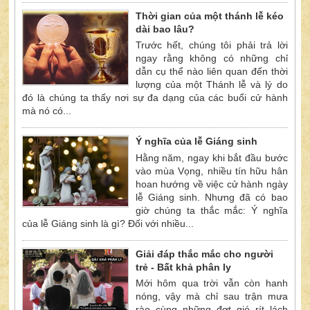
Thời gian của một thánh lễ kéo
dài bao lâu?
Trước hết, chúng tôi phải trả lời
ngay rằng không có những chỉ
dẫn cụ thể nào liên quan đến thời
lượng của một Thánh lễ và lý do
đó là chúng ta thấy nơi sự đa dạng của các buổi cử hành
mà nó có...
Ý nghĩa của lễ Giáng sinh
Hằng năm, ngay khi bắt đầu bước
vào mùa Vọng, nhiều tín hữu hân
hoan hướng về việc cử hành ngày
lễ Giáng sinh. Nhưng đã có bao
giờ chúng ta thắc mắc: Ý nghĩa
của lễ Giáng sinh là gì? Đối với nhiều...
Giải đáp thắc mắc cho người
trẻ - Bất khả phân ly
Mới hôm qua trời vẫn còn hanh
nóng, vậy mà chỉ sau trận mưa
rào cùng những đợt gió rít lách