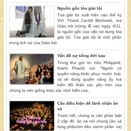
Nguồn gốc tòa giải tội
Tòa giải tội xuất hiện vào thế kỷ
XVI. Thánh Carôlô Bôrômêô, mà
Giáo hội mừng lễ vào ngày 4/11,
là nguồn gốc của việc sử dụng tòa
giải tội. Tòa giải tội là một phần
trong lịch sử của Giáo hội...
Vấn đề sự sống đời sau
Trong thư gửi tín hữu Philipphê,
thánh Phaolô nói: “Người có
quyền năng khắc phục muôn loài,
và sẽ dùng quyền năng ấy mà
biến đổi thân xác yếu hèn của
chúng ta nên giống thân xác vinh hiển của...
Các điều kiện để lãnh nhận ân
xá
Trước hết, chúng ta cần phân biệt
2 cấp độ: ân xá nói chung (ân xá
từng phần/ơn tiểu xá/ơn phần xá)