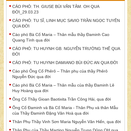
CÁO PHÓ: TH. GIUSE BÙI VĂN TÂM. OH QUA
ĐỜI_29.03.23
CÁO PHÓ: TU SĨ, LINH MỤC SAVIO TRẦN NGỌC TUYÊN
QUA ĐỜI
Cáo phó Bà Cố Maria – Thân mẫu thầy Đaminh Cao
Quang Tình qua đời
CÁO PHÓ: TU HUYNH GB. NGUYỄN TRƯỜNG THẾ QUA
ĐỜI
CÁO PHÓ: TU HUYNH DAMIANO BÙI ĐỨC AN QUA ĐỜI
Cáo phó Ông Cố Phêrô – Thân phụ của thầy Phêrô
Nguyễn Đức qua đời
Cáo phó Bà Cố Maria – Thân mẫu của thầy Đaminh Lê
Huy Hoàng qua đời
Ông Cố Thầy Gioan Baotixita Trần Công Hải, qua đời
Ông Cố Đaminh và Bà Cố Maria - Thân Phụ và thân Mẫu
của Thầy Đaminh Đặng Văn Hoà qua đời
Thân Phụ Thầy Vinh Sơn Maria Nguyễn Văn Hiển, qua đời
Thân Phụ của Thầy Martino Nguyễn Trung Dũng.OH qua