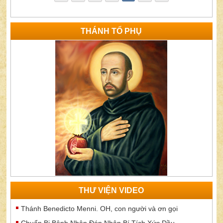
THÁNH TỔ PHỤ
THƯ VIỆN VIDEO
Thánh Benedicto Menni. OH, con người và ơn gọi
Chuẩn Bị Bệnh Nhân Đón Nhận Bí Tích Xức Dầu