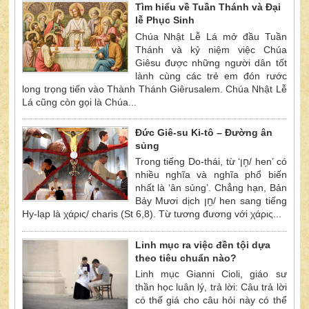
Tìm hiểu về Tuần Thánh và Đại
lễ Phục Sinh
Chúa Nhật Lễ Lá mở đầu Tuần
Thánh và kỷ niệm việc Chúa
Giêsu được những người dân tốt
lành cùng các trẻ em đón rước
long trọng tiến vào Thành Thánh Giêrusalem. Chúa Nhật Lễ
Lá cũng còn gọi là Chúa...
Đức Giê-su Ki-tô – Đường ân
sủng
Trong tiếng Do-thái, từ ‘חֵ֖ן/ hen’ có
nhiều nghĩa và nghĩa phổ biến
nhất là ‘ân sủng’. Chẳng hạn, Bản
Bảy Mươi dịch חֵ֖ן/ hen sang tiếng
Hy-lạp là χάρις/ charis (St 6,8). Từ tương đương với χάρις...
Linh mục ra việc đền tội dựa
theo tiêu chuẩn nào?
Linh mục Gianni Cioli, giáo sư
thần học luân lý, trả lời: Câu trả lời
có thế giá cho câu hỏi này có thể