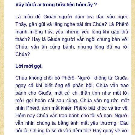
Vậy tôi là ai trong bữa tiệc hôm ấy ?
Là môn đệ Gioan người dám tựa đầu vào ngực
Thầy, gần gũi và lắng nghe trái tim Chúa? Là Phêrô
mạnh miệng hứa yêu nhưng yếu lòng khi gặp thử
thách? Hay là Giuđa người vẫn ngồi chung bàn với
Chúa, vẫn ăn cùng bánh, nhưng lòng đã xa rời
Chúa?
Lời mời gọi.
Chúa không chối bỏ Phêrô. Người không từ Giuđa,
ngay cả khi biết ông sẽ phản bội. Chúa vẫn trao
bánh cho Giuđa, một cử chỉ thân tình như một lời
mời gọi hoán cải sau cùng. Chúa vẫn ngước mắt
nhìn Phêrô, ánh mắt khiến Phêrô bật khóc và trở về.
Hôm nay Chúa vẫn trao bánh cho tôi và bạn. Người
vẫn nhìn chúng ta bằng ánh mắt yêu thương. Câu
hỏi là: Chúng ta sẽ đi vào đêm tối? Hay quay về với