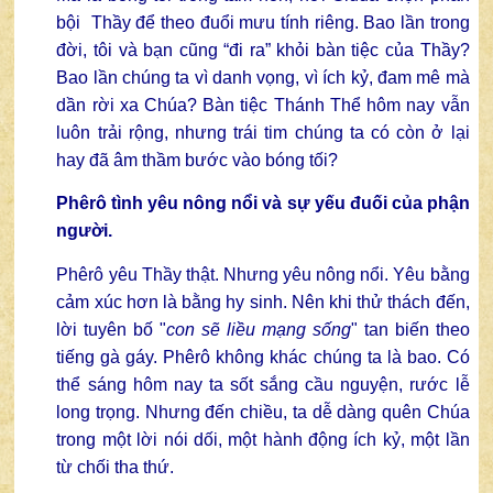
bội Thầy để theo đuổi mưu tính riêng. Bao lần trong
đời, tôi và bạn cũng “đi ra” khỏi bàn tiệc của Thầy?
Bao lần chúng ta vì danh vọng, vì ích kỷ, đam mê mà
dần rời xa Chúa? Bàn tiệc Thánh Thể hôm nay vẫn
luôn trải rộng, nhưng trái tim chúng ta có còn ở lại
hay đã âm thầm bước vào bóng tối?
Phêrô tình yêu nông nổi và sự yếu đuối của phận
người.
Phêrô yêu Thầy thật. Nhưng yêu nông nổi. Yêu bằng
cảm xúc hơn là bằng hy sinh. Nên khi thử thách đến,
lời tuyên bố "
con sẽ liều mạng sống
" tan biến theo
tiếng gà gáy. Phêrô không khác chúng ta là bao. Có
thể sáng hôm nay ta sốt sắng cầu nguyện, rước lễ
long trọng. Nhưng đến chiều, ta dễ dàng quên Chúa
trong một lời nói dối, một hành động ích kỷ, một lần
từ chối tha thứ.