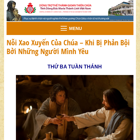
MENU
Nỗi Xao Xuyến Của Chúa – Khi Bị Phản Bội
Bởi Những Người Mình Yêu
THỨ BA TUẦN THÁNH