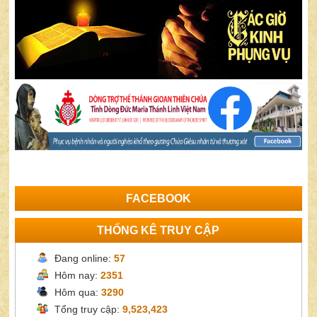
FACEBOOK
THỐNG KÊ TRUY CẬP
Đang online:
57
Hôm nay:
2351
Hôm qua:
3290
Tổng truy cập:
9,523,423