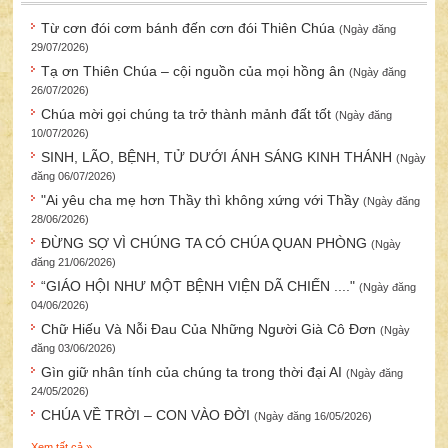
Từ cơn đói cơm bánh đến cơn đói Thiên Chúa
(Ngày đăng
29/07/2026)
Tạ ơn Thiên Chúa – cội nguồn của mọi hồng ân
(Ngày đăng
26/07/2026)
Chúa mời gọi chúng ta trở thành mảnh đất tốt
(Ngày đăng
10/07/2026)
SINH, LÃO, BỆNH, TỬ DƯỚI ÁNH SÁNG KINH THÁNH
(Ngày
đăng 06/07/2026)
"Ai yêu cha mẹ hơn Thầy thì không xứng với Thầy
(Ngày đăng
28/06/2026)
ĐỪNG SỢ VÌ CHÚNG TA CÓ CHÚA QUAN PHÒNG
(Ngày
đăng 21/06/2026)
“GIÁO HỘI NHƯ MỘT BỆNH VIỆN DÃ CHIẾN ...."
(Ngày đăng
04/06/2026)
Chữ Hiếu Và Nỗi Đau Của Những Người Già Cô Đơn
(Ngày
đăng 03/06/2026)
Gìn giữ nhân tính của chúng ta trong thời đại AI
(Ngày đăng
24/05/2026)
CHÚA VỀ TRỜI – CON VÀO ĐỜI
(Ngày đăng 16/05/2026)
Xem tất cả »