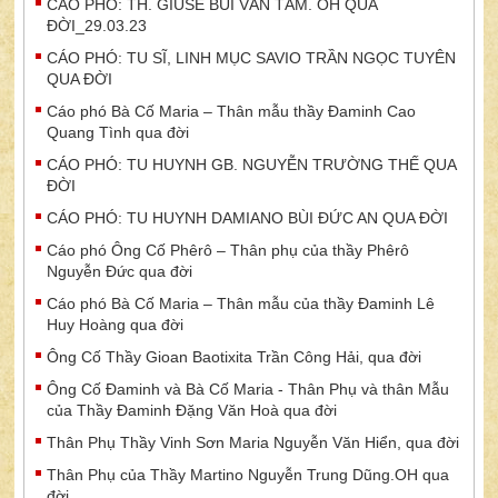
CÁO PHÓ: TH. GIUSE BÙI VĂN TÂM. OH QUA
ĐỜI_29.03.23
CÁO PHÓ: TU SĨ, LINH MỤC SAVIO TRẦN NGỌC TUYÊN
QUA ĐỜI
Cáo phó Bà Cố Maria – Thân mẫu thầy Đaminh Cao
Quang Tình qua đời
CÁO PHÓ: TU HUYNH GB. NGUYỄN TRƯỜNG THẾ QUA
ĐỜI
CÁO PHÓ: TU HUYNH DAMIANO BÙI ĐỨC AN QUA ĐỜI
Cáo phó Ông Cố Phêrô – Thân phụ của thầy Phêrô
Nguyễn Đức qua đời
Cáo phó Bà Cố Maria – Thân mẫu của thầy Đaminh Lê
Huy Hoàng qua đời
Ông Cố Thầy Gioan Baotixita Trần Công Hải, qua đời
Ông Cố Đaminh và Bà Cố Maria - Thân Phụ và thân Mẫu
của Thầy Đaminh Đặng Văn Hoà qua đời
Thân Phụ Thầy Vinh Sơn Maria Nguyễn Văn Hiển, qua đời
Thân Phụ của Thầy Martino Nguyễn Trung Dũng.OH qua
đời