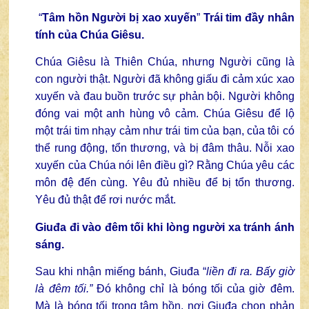
“
Tâm hồn Người bị xao xuyến
”
Trái tim đầy nhân
tính của Chúa Giêsu.
Chúa Giêsu là Thiên Chúa, nhưng Người cũng là
con người thật. Người đã không giấu đi cảm xúc xao
xuyến và đau buồn trước sự phản bội. Người không
đóng vai một anh hùng vô cảm. Chúa Giêsu để lộ
một trái tim nhạy cảm như trái tim của bạn, của tôi có
thể rung động, tổn thương, và bị đâm thâu. Nỗi xao
xuyến của Chúa nói lên điều gì? Rằng Chúa yêu các
môn đệ đến cùng. Yêu đủ nhiều để bị tổn thương.
Yêu đủ thật để rơi nước mắt.
Giuđa đi vào đêm tối khi lòng người xa tránh ánh
sáng.
Sau khi nhận miếng bánh, Giuđa “
liền đi ra. Bấy giờ
là đêm tối.”
Đó không chỉ là bóng tối của giờ đêm.
Mà là bóng tối trong tâm hồn, nơi Giuđa chọn phản