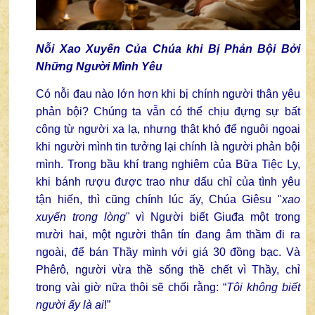
Nỗi Xao Xuyến Của Chúa khi Bị Phản Bội Bởi
Những Người Mình Yêu
Có nỗi đau nào lớn hơn khi bị chính người thân yêu
phản bội? Chúng ta vẫn có thể chịu đựng sự bất
công từ người xa lạ, nhưng thật khó để nguôi ngoai
khi người mình tin tưởng lại chính là người phản bội
mình. Trong bầu khí trang nghiêm của Bữa Tiệc Ly,
khi bánh rượu được trao như dấu chỉ của tình yêu
tận hiến, thì cũng chính lúc ấy, Chúa Giêsu "
xao
xuyến trong lòng
" vì Người biết Giuđa một trong
mười hai, một người thân tín đang âm thầm đi ra
ngoài, để bán Thầy mình với giá 30 đồng bạc. Và
Phêrô, người vừa thề sống thề chết vì Thầy, chỉ
trong vài giờ nữa thôi sẽ chối rằng: “
Tôi không biết
người ấy là ai
!”