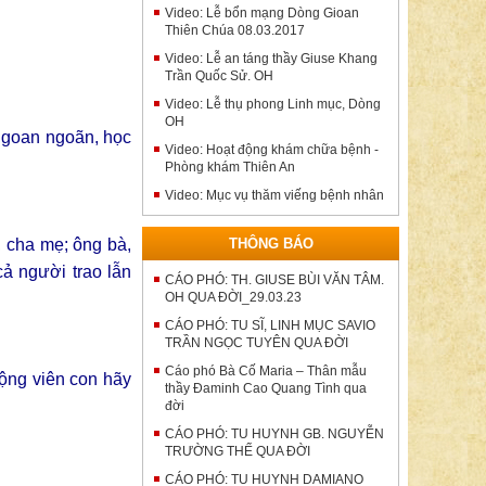
Video: Lễ bổn mạng Dòng Gioan
Thiên Chúa 08.03.2017
Video: Lễ an táng thầy Giuse Khang
Trần Quốc Sử. OH
Video: Lễ thụ phong Linh mục, Dòng
OH
 ngoan ngoãn, học
Video: Hoạt động khám chữa bệnh -
Phòng khám Thiên An
Video: Mục vụ thăm viếng bệnh nhân
, cha mẹ; ông bà,
THÔNG BÁO
ả người trao lẫn
CÁO PHÓ: TH. GIUSE BÙI VĂN TÂM.
OH QUA ĐỜI_29.03.23
CÁO PHÓ: TU SĨ, LINH MỤC SAVIO
TRẦN NGỌC TUYÊN QUA ĐỜI
Cáo phó Bà Cố Maria – Thân mẫu
ộng viên con hãy
thầy Đaminh Cao Quang Tình qua
đời
CÁO PHÓ: TU HUYNH GB. NGUYỄN
TRƯỜNG THẾ QUA ĐỜI
CÁO PHÓ: TU HUYNH DAMIANO