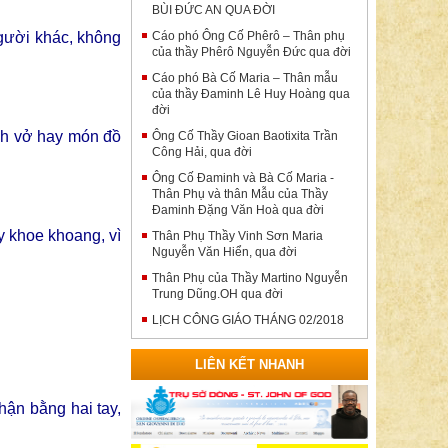
BÙI ĐỨC AN QUA ĐỜI
người khác, không
Cáo phó Ông Cố Phêrô – Thân phụ
của thầy Phêrô Nguyễn Đức qua đời
Cáo phó Bà Cố Maria – Thân mẫu
của thầy Đaminh Lê Huy Hoàng qua
đời
ách vở hay món đồ
Ông Cố Thầy Gioan Baotixita Trần
Công Hải, qua đời
Ông Cố Đaminh và Bà Cố Maria -
Thân Phụ và thân Mẫu của Thầy
Đaminh Đặng Văn Hoà qua đời
y khoe khoang, vì
Thân Phụ Thầy Vinh Sơn Maria
Nguyễn Văn Hiển, qua đời
Thân Phụ của Thầy Martino Nguyễn
Trung Dũng.OH qua đời
LỊCH CÔNG GIÁO THÁNG 02/2018
LIÊN KẾT NHANH
hận bằng hai tay,