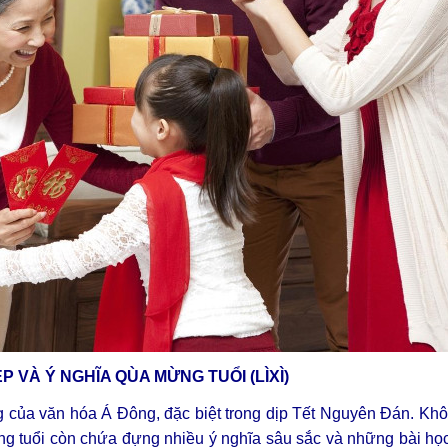
P VÀ Ý NGHĨA QÙA MỪNG TUỔI
(LÌXÌ)
ống của văn hóa Á Đông, đặc biệt trong dịp Tết Nguyên Đán. Kh
ừng tuổi còn chứa đựng nhiều ý nghĩa sâu sắc và những bài họ