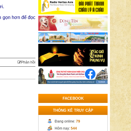
ời.
ắn gọn hơn để đọc
Phản hồi
FACEBOOK
THỐNG KÊ TRUY CẬP
Đang online:
79
Hôm nay:
544