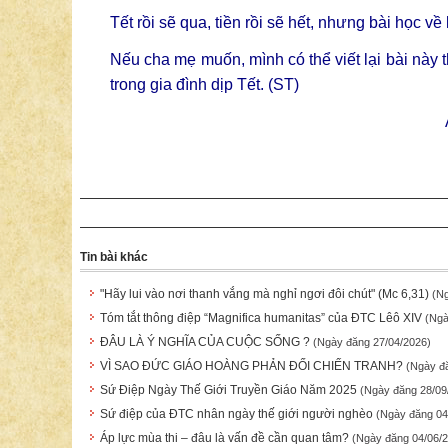
Tết rồi sẽ qua, tiền rồi sẽ hết, nhưng bài học về
Nếu cha mẹ muốn, mình có thể viết lại bài này
trong gia đình dịp Tết. (ST)
Tin bài khác
"Hãy lui vào nơi thanh vắng mà nghỉ ngơi đôi chút" (Mc 6,31)
(N
Tóm tắt thông điệp “Magnifica humanitas” của ĐTC Lêô XIV
(Ngà
ĐÂU LÀ Ý NGHĨA CỦA CUỘC SỐNG ?
(Ngày đăng 27/04/2026)
VÌ SAO ĐỨC GIÁO HOÀNG PHẢN ĐỐI CHIẾN TRANH?
(Ngày đ
Sứ Điệp Ngày Thế Giới Truyền Giáo Năm 2025
(Ngày đăng 28/09
Sứ điệp của ĐTC nhân ngày thế giới người nghèo
(Ngày đăng 04
Áp lực mùa thi – đâu là vấn đề cần quan tâm?
(Ngày đăng 04/06/