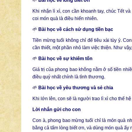
🌱
Bài học về lòng biết ơn
Khi nhận lì xì, con cần khoanh tay, chúc Tết v
coi món quà là điều hiển nhiên.
🌱
Bài học về cách sử dụng tiền bạc
Tiền mừng tuổi không chỉ để tiêu xài tùy ý. Co
cần thiết, một phần nhỏ làm việc thiện. Như vậy,
🌱
Bài học về sự khiêm tốn
Giá trị của phong bao không nằm ở số tiền nhi
điều quý nhất chính là tình thương.
🌱
Bài học về yêu thương và sẻ chia
Khi lớn lên, con sẽ là người trao lì xì cho thế h
Lời nhắn gửi cho con
Con à, phong bao mừng tuổi chỉ là món quà nhỏ
bằng cả tấm lòng biết ơn, và dùng món quà ấy