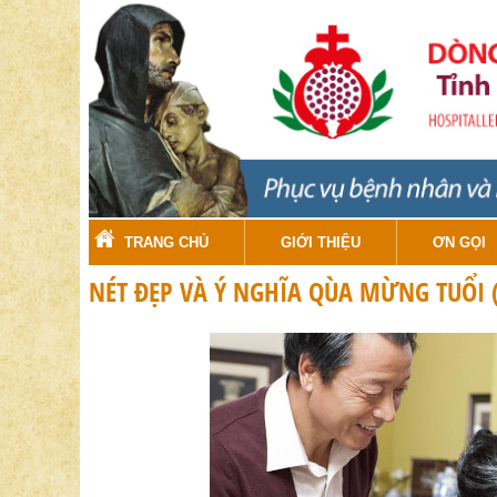
TRANG CHỦ
GIỚI THIỆU
ƠN GỌI
NÉT ĐẸP VÀ Ý NGHĨA QÙA MỪNG TUỔI (l