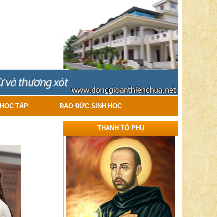
HỌC TẬP
ĐẠO ĐỨC SINH HỌC
THÁNH TỔ PHỤ