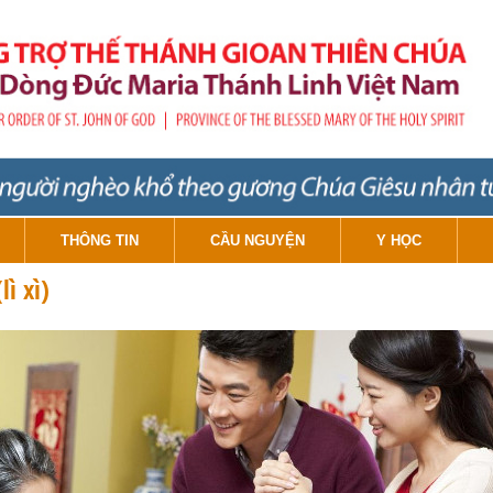
THÔNG TIN
CẦU NGUYỆN
Y HỌC
ì xì)