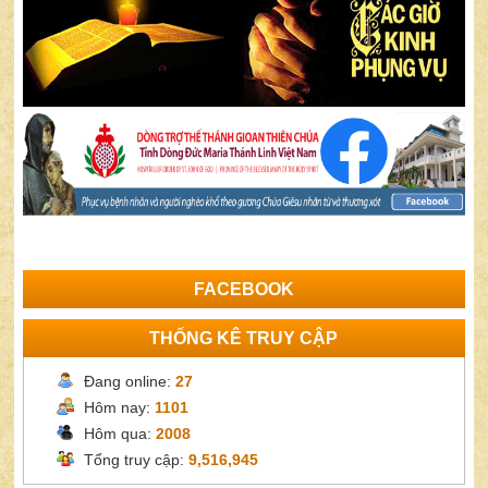
FACEBOOK
THỐNG KÊ TRUY CẬP
Đang online:
27
Hôm nay:
1101
Hôm qua:
2008
Tổng truy cập:
9,516,945