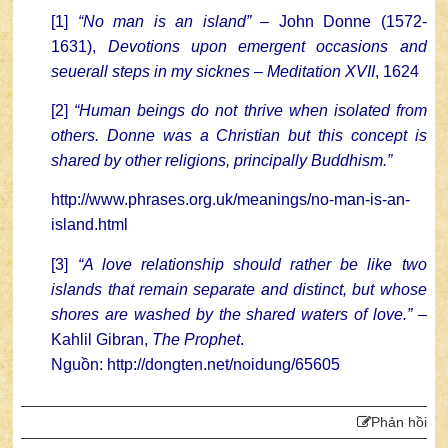
[1]
“No man is an island”
– John Donne (1572-
1631),
Devotions upon emergent occasions and
seuerall steps in my sicknes – Meditation XVII
, 1624
[2]
“Human beings do not thrive when isolated from
others. Donne was a Christian but this concept is
shared by other religions, principally Buddhism.”
http://www.phrases.org.uk/meanings/no-man-is-an-
island.html
[3]
“A love relationship should rather be like two
islands that remain separate and distinct, but whose
shores are washed by the shared waters of love.”
–
Kahlil Gibran,
The Prophet
.
Nguồn: http://dongten.net/noidung/65605
Phản hồi