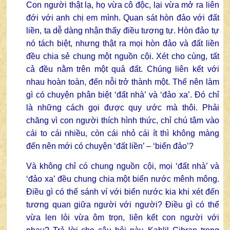
Con người thật lạ, họ vừa cô độc, lại vừa mở ra liên
đới với anh chị em mình. Quan sát hòn đảo với đất
liền, ta dễ dàng nhận thấy điều tương tự. Hòn đảo tự
nó tách biệt, nhưng thật ra mọi hòn đảo và đất liền
đều chia sẻ chung một nguồn cội. Xét cho cùng, tất
cả đều nằm trên một quả đất. Chúng liên kết với
nhau hoàn toàn, đến nỗi trở thành một. Thế nên làm
gì có chuyện phân biệt ‘đất nhà’ và ‘đảo xa’. Đó chỉ
là những cách gọi được quy ước mà thôi. Phải
chăng vì con người thích hình thức, chỉ chú tâm vào
cái to cái nhiều, còn cái nhỏ cái ít thì không màng
đến nên mới có chuyện ‘đất liền’ – ‘biển đảo’?
Và không chỉ có chung nguồn cội, mọi ‘đất nhà’ và
‘đảo xa’ đều chung chia một biển nước mênh mông.
Điều gì có thể sánh ví với biển nước kia khi xét đến
tương quan giữa người với người? Điều gì có thể
vừa len lỏi vừa ôm trọn, liên kết con người với