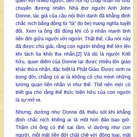
quen với nhiều người, đến nỗi họ chấp nhận nó như
chuyện đương nhiên. Nhà thơ người Anh John
Donne, tác giả của câu nói thời danh đã khẳng định
chắc nịch bằng động từ “là” (to be) mang nghĩa tuyệt
đối. Xem ra ông đã đúng khi có ý nhấn mạnh tính
liên đới giữa người với người. Thật thế, câu nói này
đã được chú giải, rằng con người không thể lớn lên
khi tách lìa khỏi tha nhân.
[2]
Và dù là người Kitô
hữu, quan điểm của Donne lại được nhiều tôn giáo
khác thừa nhận, đặc biệt là Phật Giáo. Được sinh ra
trong đời, chẳng có ai là không có cho mình những
tương quan liên nhân vị như thế. Thế nên mới có
triết gia cho rằng thể thức hiện hữu của con người
là
sự mở ra
.
Nhưng, dường như Donne đã thiếu sót khi khẳng
định chắc nịch không ai là một hòn đảo bao giờ.
Thậm chí ông có thể sai lầm, vì dường như con
người, một mặt liên đới chặt chẽ với đồng loại, mặt