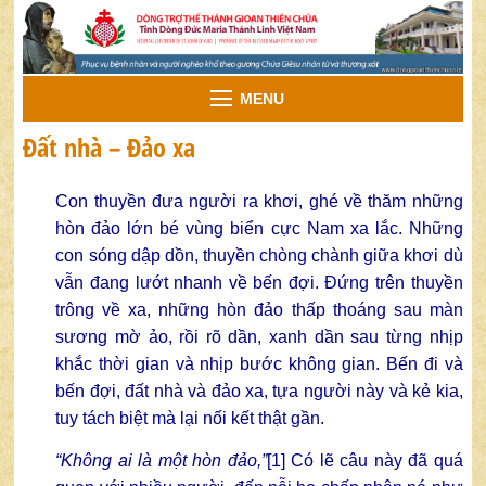
MENU
Đất nhà – Đảo xa
Con thuyền đưa người ra khơi, ghé về thăm những
hòn đảo lớn bé vùng biển cực Nam xa lắc. Những
con sóng dập dồn, thuyền chòng chành giữa khơi dù
vẫn đang lướt nhanh về bến đợi. Đứng trên thuyền
trông về xa, những hòn đảo thấp thoáng sau màn
sương mờ ảo, rồi rõ dần, xanh dần sau từng nhịp
khắc thời gian và nhịp bước không gian. Bến đi và
bến đợi, đất nhà và đảo xa, tựa người này và kẻ kia,
tuy tách biệt mà lại nối kết thật gần.
“Không ai là một hòn đảo,”
[1]
Có lẽ câu này đã quá