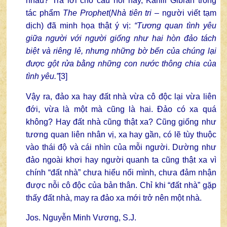
nhau? Trả lời cho câu hỏi này, Kahlil Gibran trong
tác phẩm
The Prophet
(
Nhà tiên tri –
người viết tạm
dịch) đã minh họa thật ý vị:
“Tương quan tình yêu
giữa người với người giống như hai hòn đảo tách
biệt và riêng lẻ, nhưng những bờ bến của chúng lại
được gột rửa bằng những con nước thông chia của
tình yêu.”
[3]
Vậy ra, đảo xa hay đất nhà vừa cô độc lại vừa liên
đới, vừa là một mà cũng là hai. Đảo có xa quá
không? Hay đất nhà cũng thật xa? Cũng giống như
tương quan liên nhân vị, xa hay gần, có lẽ tùy thuộc
vào thái độ và cái nhìn của mỗi người. Dường như
đảo ngoài khơi hay người quanh ta cũng thật xa vì
chính “đất nhà” chưa hiểu nổi mình, chưa đảm nhận
được nỗi cô độc của bản thân. Chỉ khi “đất nhà” gặp
thấy đất nhà, may ra đảo xa mới trở nên một nhà.
Jos. Nguyễn Minh Vương, S.J.